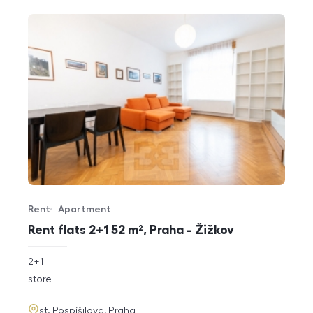
Rent
Apartment
Offer type
Property type
Rent flats 2+1 52 m², Praha - Žižkov
rozměry
2+1
disposition
funkce
store
adresa
st. Pospíšilova, Praha