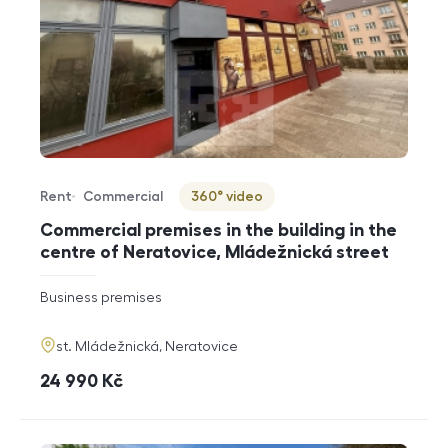
Rent
Commercial
360° video
Offer type
Property type
Virtuální prohlídka
Commercial premises in the building in the
centre of Neratovice, Mládežnická street
rozměry
Business premises
disposition
funkce
adresa
st. Mládežnická, Neratovice
cena
24 990
Kč