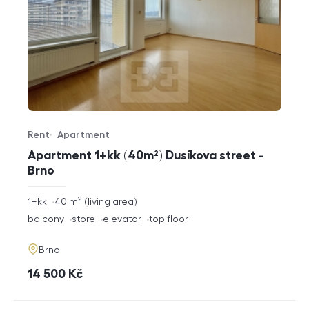
Rent
Apartment
Offer type
Property type
Apartment 1+kk (40m²) Dusíkova street -
Brno
2
rozměry
1+kk
40
m
living area
disposition
funkce
balcony
store
elevator
top floor
adresa
Brno
cena
14 500
Kč