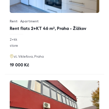
Rent
Apartment
Offer type
Property type
Rent flats 2+KT 46 m², Praha - Žižkov
rozměry
2+kk
disposition
funkce
store
adresa
st. Viklefova, Praha
cena
19 000
Kč