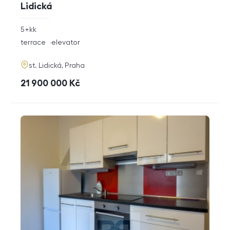
Lidická
rozměry
5+kk
disposition
funkce
terrace
elevator
adresa
st. Lidická, Praha
cena
21 900 000
Kč