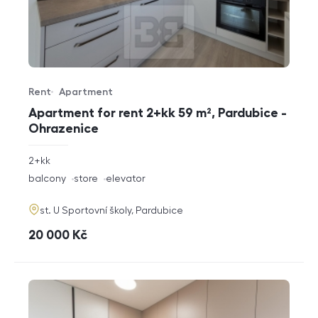
Rent
Apartment
Offer type
Property type
Apartment for rent 2+kk 59 m², Pardubice -
Ohrazenice
rozměry
2+kk
disposition
funkce
balcony
store
elevator
adresa
st. U Sportovní školy, Pardubice
cena
20 000
Kč