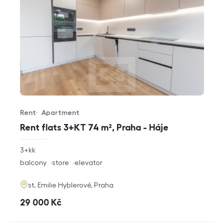
Rent
Apartment
Offer type
Property type
Rent flats 3+KT 74 m², Praha - Háje
rozměry
3+kk
disposition
funkce
balcony
store
elevator
adresa
st. Emilie Hyblerové, Praha
cena
29 000
Kč