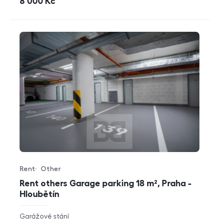
cena
8 000
Kč
Rent
Other
Offer type
Property type
Rent others Garage parking 18 m², Praha -
Hloubětín
rozměry
Garážové stání