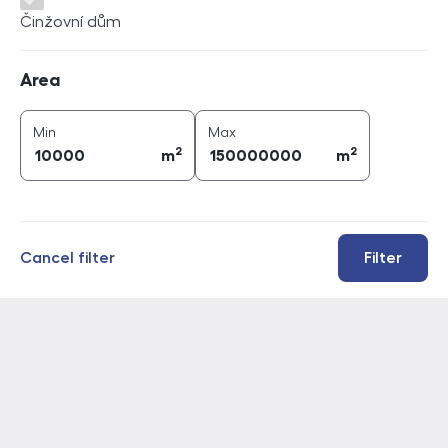
Činžovní dům
Area
Area
2
2
area (
m
)
area (
m
)
Min
Max
2
2
m
m
Cancel filter
Filter