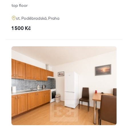
disposition
funkce
top floor
adresa
st. Poděbradská, Praha
cena
1 500
Kč