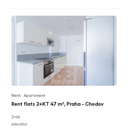
Rent
Apartment
Offer type
Property type
Rent flats 2+KT 47 m², Praha - Chodov
rozměry
2+kk
disposition
funkce
elevator