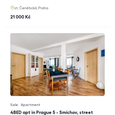
adresa
st. Čenětická, Praha
cena
21 000
Kč
Sale
Apartment
Offer type
Property type
4BED apt in Prague 5 - Smíchov, street