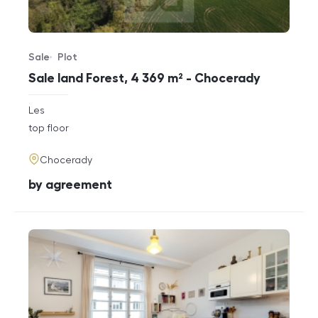
Sale
Plot
Offer type
Property type
Sale land Forest, 4 369 m² - Chocerady
rozměry
Les
disposition
funkce
top floor
adresa
Chocerady
cena
by agreement