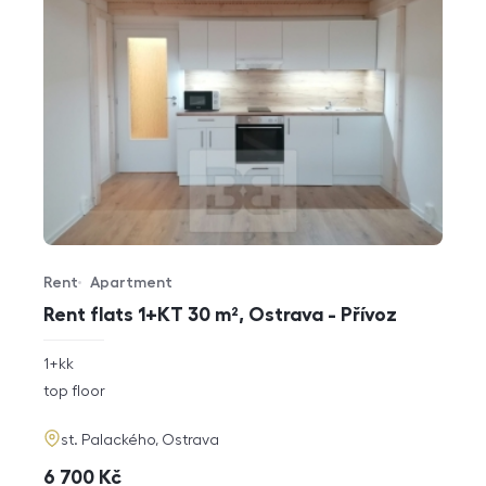
Rent
Apartment
Offer type
Property type
Rent flats 1+KT 30 m², Ostrava - Přívoz
rozměry
1+kk
disposition
funkce
top floor
adresa
st. Palackého, Ostrava
cena
6 700
Kč