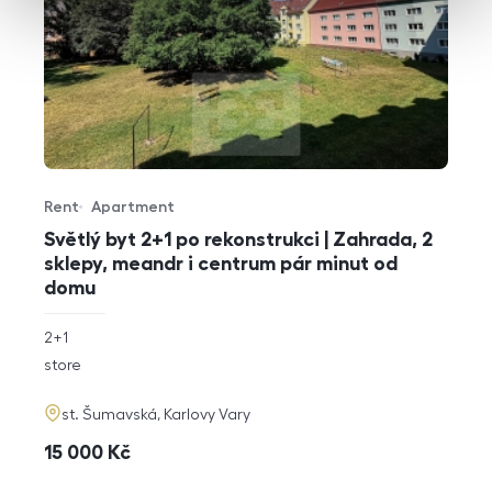
Rent
Apartment
Offer type
Property type
Světlý byt 2+1 po rekonstrukci | Zahrada, 2
sklepy, meandr i centrum pár minut od
domu
rozměry
2+1
disposition
funkce
store
adresa
st. Šumavská, Karlovy Vary
cena
15 000
Kč