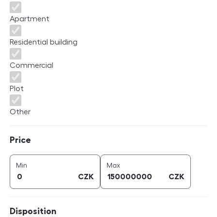
Apartment
Residential building
Commercial
Plot
Other
Price
Price
price (
CZK
)
price (
CZK
)
Min
Max
CZK
CZK
Disposition