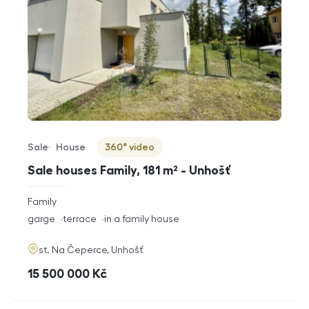
Sale
House
360° video
Offer type
Property type
Virtuální prohlídka
Sale houses Family, 181 m² - Unhošť
rozměry
Family
disposition
funkce
garge
terrace
in a family house
adresa
st. Na Čeperce, Unhošť
cena
15 500 000
Kč