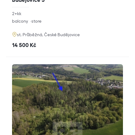
Budějovice 3
rozměry
2+kk
disposition
funkce
balcony
store
adresa
st. Průběžná, České Budějovice
cena
14 500
Kč