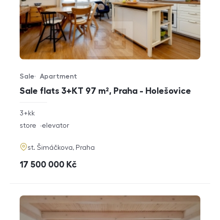
Sale
Apartment
Offer type
Property type
Sale flats 3+KT 97 m², Praha - Holešovice
rozměry
3+kk
disposition
funkce
store
elevator
adresa
st. Šimáčkova, Praha
cena
17 500 000
Kč