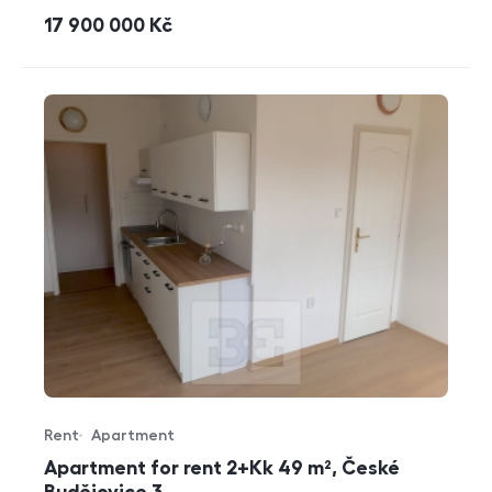
cena
17 900 000
Kč
Rent
Apartment
Offer type
Property type
Apartment for rent 2+Kk 49 m², České