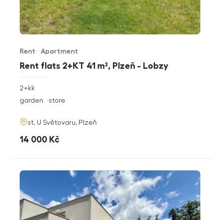
Rent
Apartment
Offer type
Property type
Rent flats 2+KT 41 m², Plzeň - Lobzy
rozměry
2+kk
disposition
funkce
garden
store
adresa
st. U Světovaru, Plzeň
cena
14 000
Kč