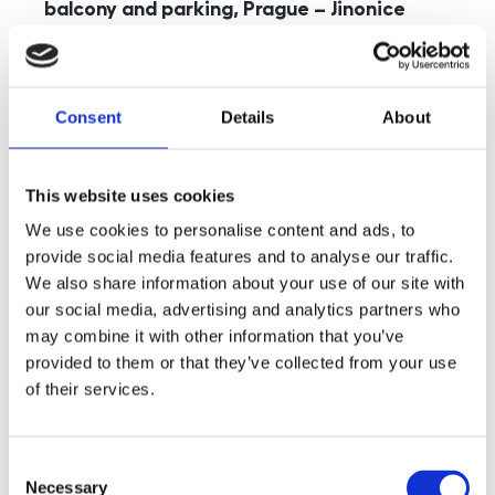
balcony and parking, Prague – Jinonice
rozměry
5+kk
disposition
funkce
parking
balcony
store
elevator
Consent
Details
About
adresa
st. Kohoutových, Praha
cena
49 000
Kč
This website uses cookies
We use cookies to personalise content and ads, to
provide social media features and to analyse our traffic.
We also share information about your use of our site with
our social media, advertising and analytics partners who
may combine it with other information that you’ve
provided to them or that they’ve collected from your use
of their services.
Consent
Necessary
Selection