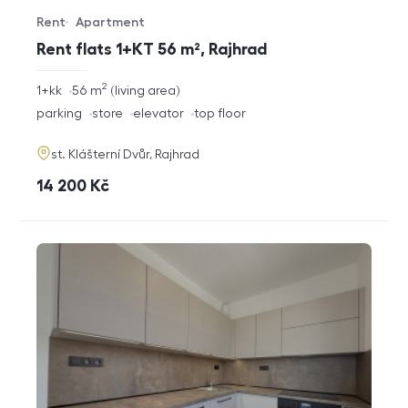
Rent
Apartment
Offer type
Property type
Rent flats 1+KT 56 m², Rajhrad
2
rozměry
1+kk
56
m
living area
disposition
funkce
parking
store
elevator
top floor
adresa
st. Klášterní Dvůr, Rajhrad
cena
14 200
Kč