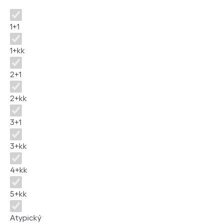
Disposition
1+1
1+kk
2+1
2+kk
3+1
3+kk
4+kk
5+kk
Atypický