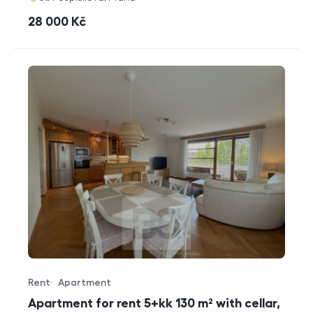
cena
28 000
Kč
Rent
Apartment
Offer type
Property type
Apartment for rent 5+kk 130 m² with cellar,