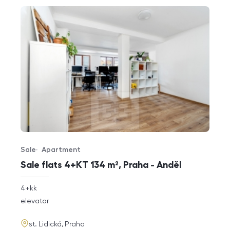
Sale
Apartment
Offer type
Property type
Sale flats 4+KT 134 m², Praha - Anděl
rozměry
4+kk
disposition
funkce
elevator
adresa
st. Lidická, Praha