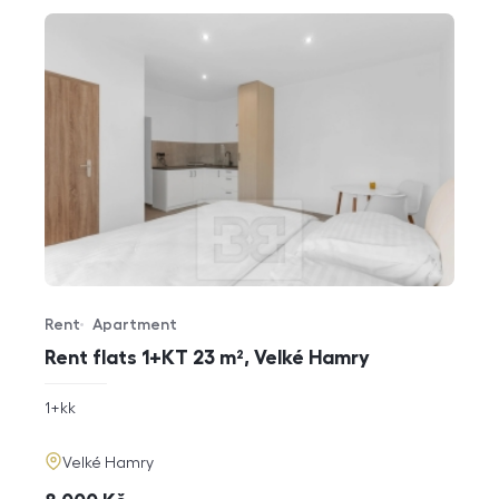
Rent
Apartment
Offer type
Property type
Rent flats 1+KT 23 m², Velké Hamry
rozměry
1+kk
disposition
funkce
adresa
Velké Hamry