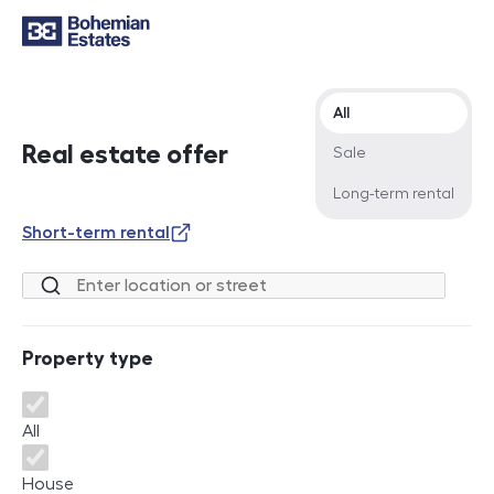
Offer type
All
Real estate offer
Sale
Long-term rental
Short-term rental
Location or street
Property type
Property type
All
House