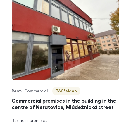
Rent
Commercial
360° video
Offer type
Property type
Virtuální prohlídka
Commercial premises in the building in the
centre of Neratovice, Mládežnická street
rozměry
Business premises
disposition
funkce