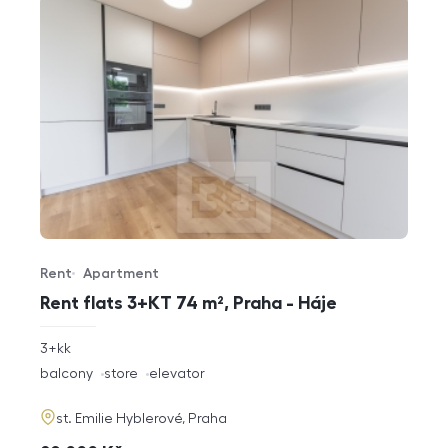
Rent
Apartment
Offer type
Property type
Rent flats 3+KT 74 m², Praha - Háje
rozměry
3+kk
disposition
funkce
balcony
store
elevator
adresa
st. Emilie Hyblerové, Praha