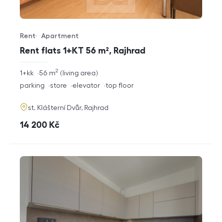
Rent
Apartment
Offer type
Property type
Rent flats 1+KT 56 m², Rajhrad
2
rozměry
1+kk
56
m
living area
disposition
funkce
parking
store
elevator
top floor
adresa
st. Klášterní Dvůr, Rajhrad
cena
14 200
Kč