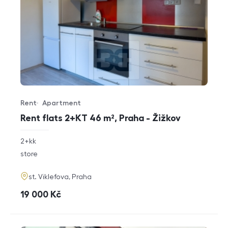
Rent
Apartment
Offer type
Property type
Rent flats 2+KT 46 m², Praha - Žižkov
rozměry
2+kk
disposition
funkce
store
adresa
st. Viklefova, Praha
cena
19 000
Kč