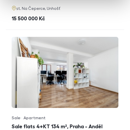
adresa
st. Na Čeperce, Unhošť
cena
15 500 000
Kč
Sale
Apartment
Offer type
Property type
Sale flats 4+KT 134 m², Praha - Anděl