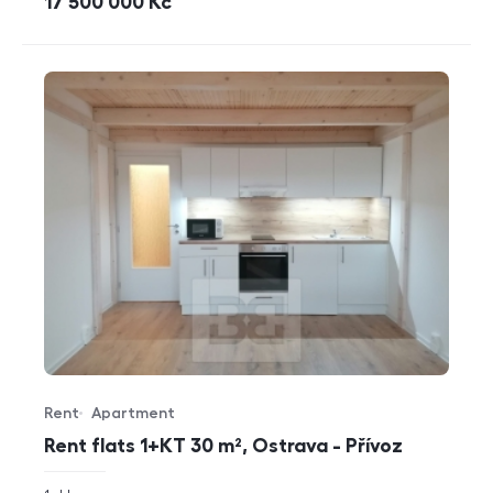
cena
17 500 000
Kč
Rent
Apartment
Offer type
Property type
Rent flats 1+KT 30 m², Ostrava - Přívoz