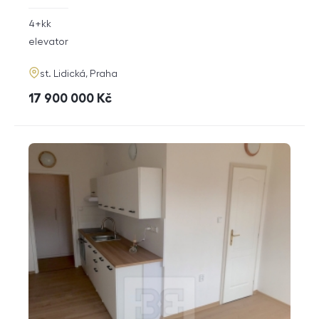
rozměry
4+kk
disposition
funkce
elevator
adresa
st. Lidická, Praha
cena
17 900 000
Kč