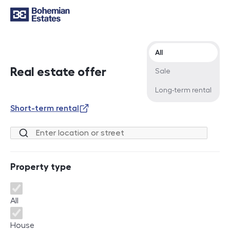
Offer type
All
Real estate offer
Sale
Long-term rental
Short-term rental
Location or street
Property type
Property type
All
House