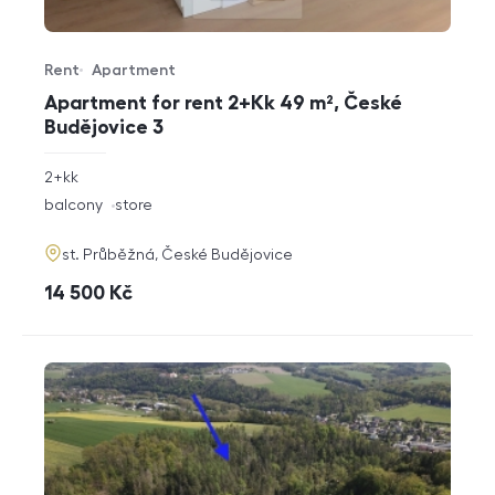
Rent
Apartment
Offer type
Property type
Apartment for rent 2+Kk 49 m², České
Budějovice 3
rozměry
2+kk
disposition
funkce
balcony
store
adresa
st. Průběžná, České Budějovice
cena
14 500
Kč