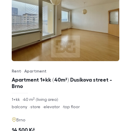
Rent
Apartment
Offer type
Property type
Apartment 1+kk (40m²) Dusíkova street -
Brno
2
rozměry
1+kk
40
m
living area
disposition
funkce
balcony
store
elevator
top floor
adresa
Brno
cena
14 500
Kč