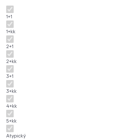
Disposition
1+1
1+kk
2+1
2+kk
3+1
3+kk
4+kk
5+kk
Atypický