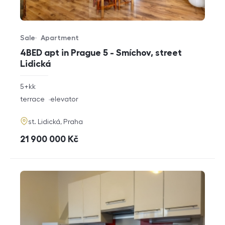
Sale
Apartment
Offer type
Property type
4BED apt in Prague 5 - Smíchov, street
Lidická
rozměry
5+kk
disposition
funkce
terrace
elevator
adresa
st. Lidická, Praha
cena
21 900 000
Kč