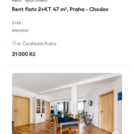
Rent
Apartment
Offer type
Property type
Rent flats 2+KT 47 m², Praha - Chodov
rozměry
2+kk
disposition
funkce
elevator
adresa
st. Čenětická, Praha
cena
21 000
Kč