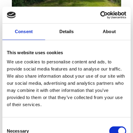
Consent
Details
About
This website uses cookies
We use cookies to personalise content and ads, to
Rent
Apartment
Offer type
Property type
provide social media features and to analyse our traffic.
Rent flats 2+KT 41 m², Plzeň - Lobzy
We also share information about your use of our site with
our social media, advertising and analytics partners who
rozměry
2+kk
may combine it with other information that you’ve
disposition
funkce
garden
store
provided to them or that they’ve collected from your use
of their services.
adresa
st. U Světovaru, Plzeň
cena
14 000
Kč
Consent
Necessary
Selection