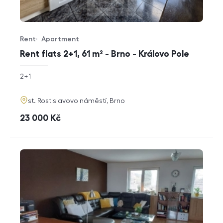
Rent
Apartment
Offer type
Property type
Rent flats 2+1, 61 m² - Brno - Královo Pole
rozměry
2+1
disposition
funkce
adresa
st. Rostislavovo náměstí, Brno
cena
23 000
Kč