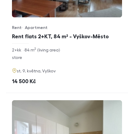
Rent
Apartment
Offer type
Property type
Rent flats 2+KT, 84 m² - Vyškov-Město
2
rozměry
2+kk
84
m
living area
disposition
funkce
store
adresa
st. 9. května, Vyškov
cena
14 500
Kč