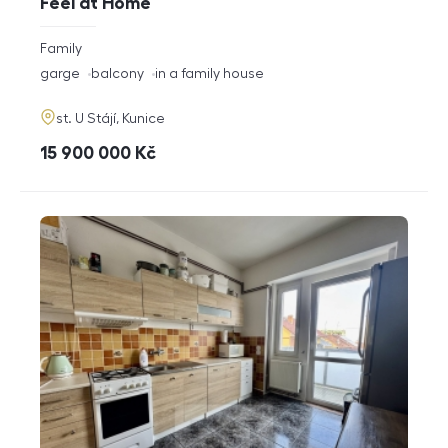
Feel at Home
rozměry
Family
disposition
funkce
garge
balcony
in a family house
adresa
st. U Stájí, Kunice
cena
15 900 000
Kč