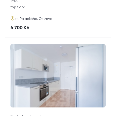
rozměry
1+kk
disposition
funkce
top floor
adresa
st. Palackého, Ostrava
cena
6 700
Kč