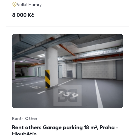
adresa
Velké Hamry
cena
8 000
Kč
Rent
Other
Offer type
Property type
Rent others Garage parking 18 m², Praha -
Hloubětín