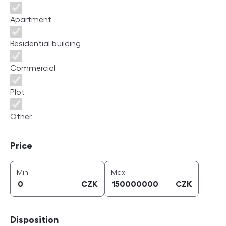
Apartment
Residential building
Commercial
Plot
Other
Price
Price
price (
CZK
)
price (
CZK
)
Min
Max
CZK
CZK
Disposition