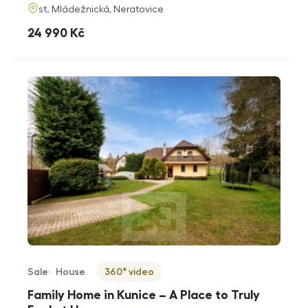
adresa
st. Mládežnická, Neratovice
cena
24 990
Kč
Sale
House
360° video
Offer type
Property type
Virtuální prohlídka
Family Home in Kunice – A Place to Truly