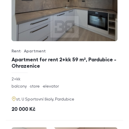
Rent
Apartment
Offer type
Property type
Apartment for rent 2+kk 59 m², Pardubice -
Ohrazenice
rozměry
2+kk
disposition
funkce
balcony
store
elevator
adresa
st. U Sportovní školy, Pardubice
cena
20 000
Kč