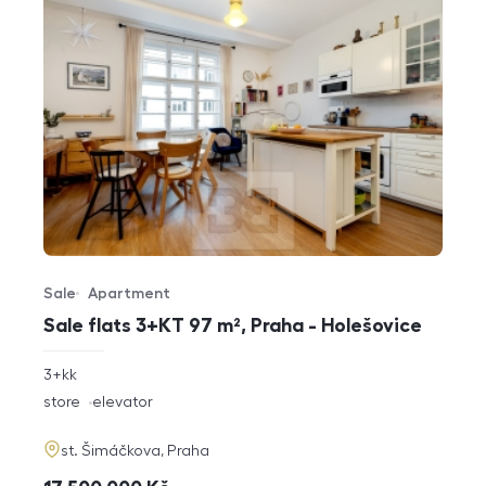
Sale
Apartment
Offer type
Property type
Sale flats 3+KT 97 m², Praha - Holešovice
rozměry
3+kk
disposition
funkce
store
elevator
adresa
st. Šimáčkova, Praha