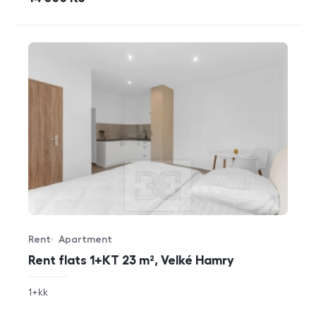
Rent
Apartment
Offer type
Property type
Rent flats 1+KT 23 m², Velké Hamry
rozměry
1+kk
disposition
funkce