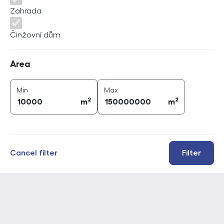
Zahrada
Činžovní dům
Area
Area
2
2
area (
m
)
area (
m
)
Min
Max
2
2
m
m
Cancel filter
Filter