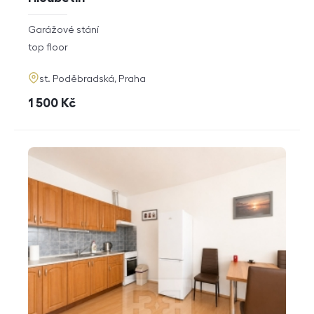
rozměry
Garážové stání
disposition
funkce
top floor
adresa
st. Poděbradská, Praha
cena
1 500
Kč