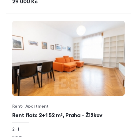
cena
29 000
Kč
Rent
Apartment
Offer type
Property type
Rent flats 2+1 52 m², Praha - Žižkov
rozměry
2+1
disposition
funkce