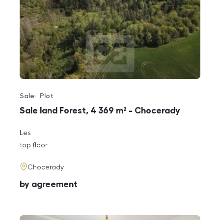
Sale
Plot
Offer type
Property type
Sale land Forest, 4 369 m² - Chocerady
rozměry
Les
disposition
funkce
top floor
adresa
Chocerady
cena
by agreement