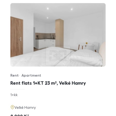
Rent
Apartment
Offer type
Property type
Rent flats 1+KT 23 m², Velké Hamry
rozměry
1+kk
disposition
funkce
adresa
Velké Hamry