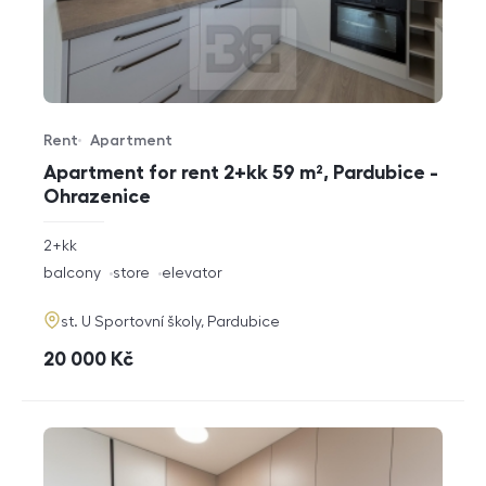
Rent
Apartment
Offer type
Property type
Apartment for rent 2+kk 59 m², Pardubice -
Ohrazenice
rozměry
2+kk
disposition
funkce
balcony
store
elevator
adresa
st. U Sportovní školy, Pardubice
cena
20 000
Kč