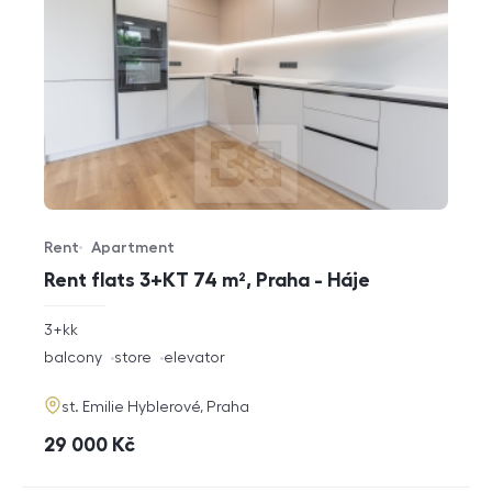
Rent
Apartment
Offer type
Property type
Rent flats 3+KT 74 m², Praha - Háje
rozměry
3+kk
disposition
funkce
balcony
store
elevator
adresa
st. Emilie Hyblerové, Praha
cena
29 000
Kč