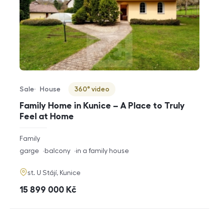
Sale
House
360° video
Offer type
Property type
Virtuální prohlídka
Family Home in Kunice – A Place to Truly
Feel at Home
rozměry
Family
disposition
funkce
garge
balcony
in a family house
adresa
st. U Stájí, Kunice
cena
15 899 000
Kč