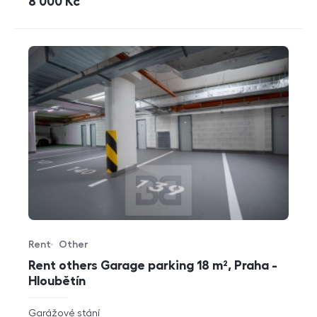
cena
8 000
Kč
Rent
Other
Offer type
Property type
Rent others Garage parking 18 m², Praha -
Hloubětín
rozměry
Garážové stání