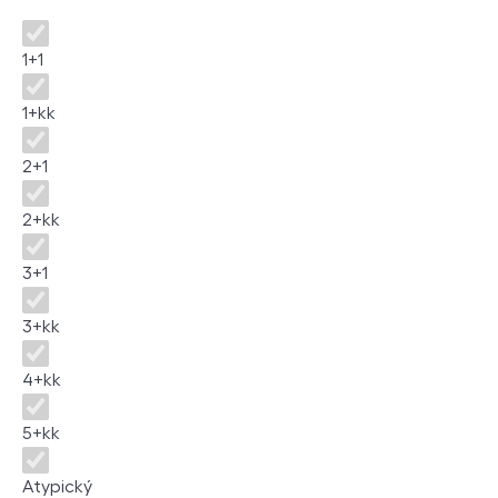
Disposition
1+1
1+kk
2+1
2+kk
3+1
3+kk
4+kk
5+kk
Atypický