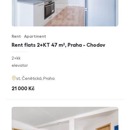
Rent
Apartment
Offer type
Property type
Rent flats 2+KT 47 m², Praha - Chodov
rozměry
2+kk
disposition
funkce
elevator
adresa
st. Čenětická, Praha
cena
21 000
Kč