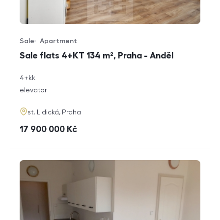
Sale
Apartment
Offer type
Property type
Sale flats 4+KT 134 m², Praha - Anděl
rozměry
4+kk
disposition
funkce
elevator
adresa
st. Lidická, Praha
cena
17 900 000
Kč