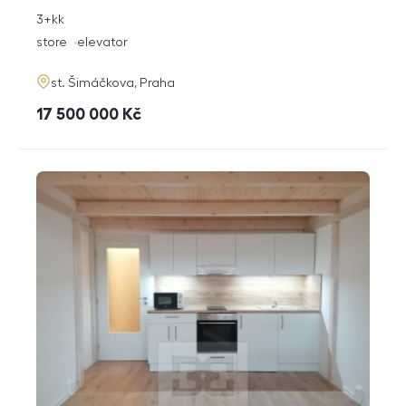
rozměry
3+kk
disposition
funkce
store
elevator
adresa
st. Šimáčkova, Praha
cena
17 500 000
Kč