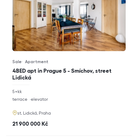
Sale
Apartment
Offer type
Property type
4BED apt in Prague 5 - Smíchov, street
Lidická
rozměry
5+kk
disposition
funkce
terrace
elevator
adresa
st. Lidická, Praha
cena
21 900 000
Kč