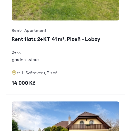
Rent
Apartment
Offer type
Property type
Rent flats 2+KT 41 m², Plzeň - Lobzy
rozměry
2+kk
disposition
funkce
garden
store
adresa
st. U Světovaru, Plzeň
cena
14 000
Kč