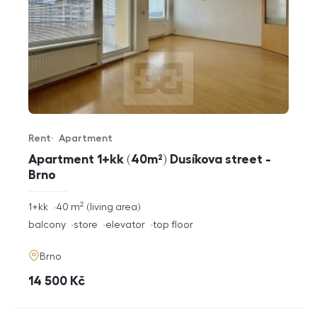
Rent
Apartment
Offer type
Property type
Apartment 1+kk (40m²) Dusíkova street -
Brno
2
rozměry
1+kk
40
m
living area
disposition
funkce
balcony
store
elevator
top floor
adresa
Brno
cena
14 500
Kč