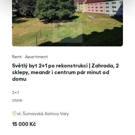
Rent
Apartment
Offer type
Property type
Světlý byt 2+1 po rekonstrukci | Zahrada, 2
sklepy, meandr i centrum pár minut od
domu
rozměry
2+1
disposition
funkce
store
adresa
st. Šumavská, Karlovy Vary
cena
15 000
Kč