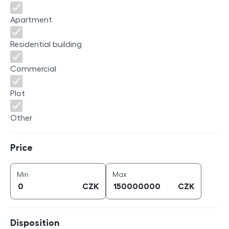
Apartment
Residential building
Commercial
Plot
Other
Price
Price
price (
CZK
)
price (
CZK
)
Min
Max
CZK
CZK
Disposition