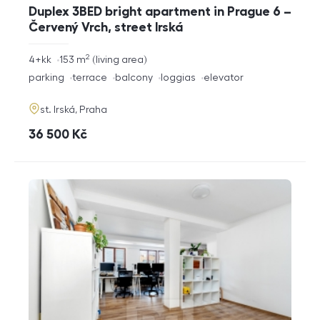
Duplex 3BED bright apartment in Prague 6 –
Červený Vrch, street Irská
2
rozměry
4+kk
153
m
living area
disposition
funkce
parking
terrace
balcony
loggias
elevator
adresa
st. Irská, Praha
cena
36 500
Kč