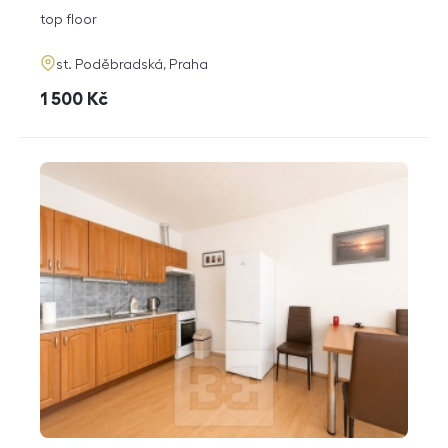
disposition
funkce
top floor
adresa
st. Poděbradská, Praha
cena
1 500
Kč