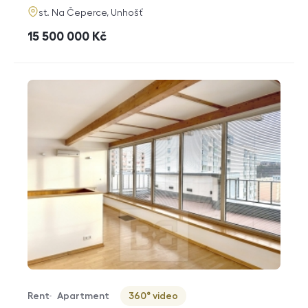
adresa
st. Na Čeperce, Unhošť
cena
15 500 000
Kč
Rent
Apartment
360° video
Offer type
Property type
Virtuální prohlídka