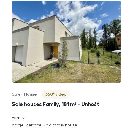
Sale
House
360° video
Offer type
Property type
Virtuální prohlídka
Sale houses Family, 181 m² - Unhošť
rozměry
Family
disposition
funkce
garge
terrace
in a family house