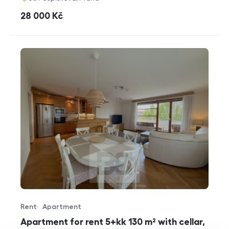
cena
28 000
Kč
Rent
Apartment
Offer type
Property type
Apartment for rent 5+kk 130 m² with cellar,