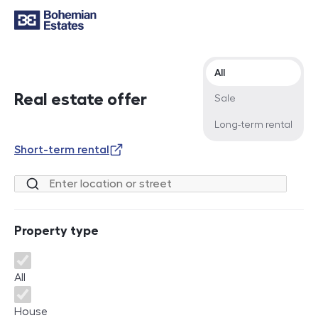
Offer type
All
Real estate offer
Sale
Long-term rental
Short-term rental
Location or street
Property type
Property type
All
House