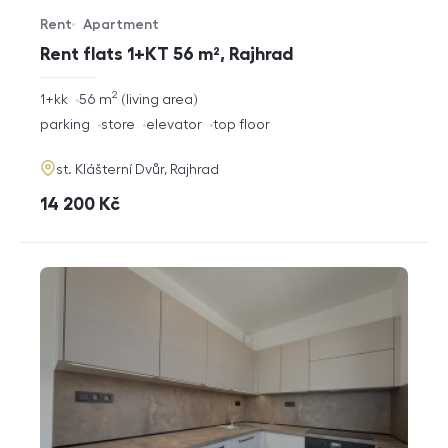
Rent
Apartment
Offer type
Property type
Rent flats 1+KT 56 m², Rajhrad
2
rozměry
1+kk
56
m
living area
disposition
funkce
parking
store
elevator
top floor
adresa
st. Klášterní Dvůr, Rajhrad
cena
14 200
Kč