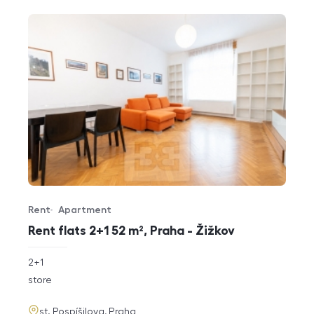
Rent
Apartment
Offer type
Property type
Rent flats 2+1 52 m², Praha - Žižkov
rozměry
2+1
disposition
funkce
store
adresa
st. Pospíšilova, Praha