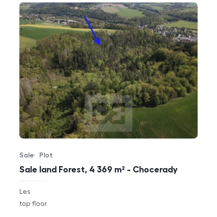
Sale
Plot
Offer type
Property type
Sale land Forest, 4 369 m² - Chocerady
rozměry
Les
disposition
funkce
top floor