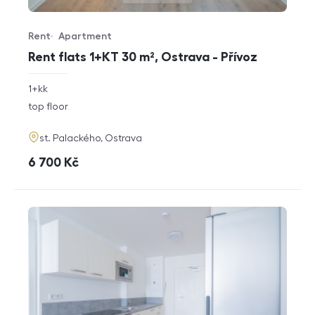
Rent
Apartment
Offer type
Property type
Rent flats 1+KT 30 m², Ostrava - Přívoz
rozměry
1+kk
disposition
funkce
top floor
adresa
st. Palackého, Ostrava
cena
6 700
Kč