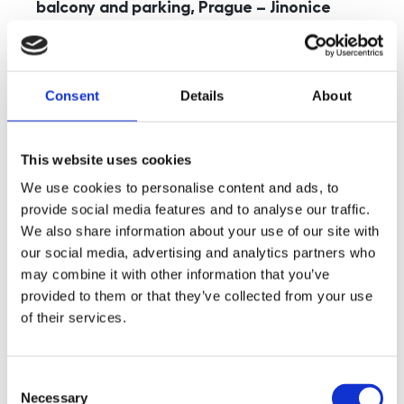
balcony and parking, Prague – Jinonice
rozměry
5+kk
disposition
funkce
parking
balcony
store
elevator
Consent
Details
About
adresa
st. Kohoutových, Praha
cena
49 000
Kč
This website uses cookies
We use cookies to personalise content and ads, to
provide social media features and to analyse our traffic.
We also share information about your use of our site with
our social media, advertising and analytics partners who
may combine it with other information that you’ve
provided to them or that they’ve collected from your use
of their services.
Consent
Necessary
Selection