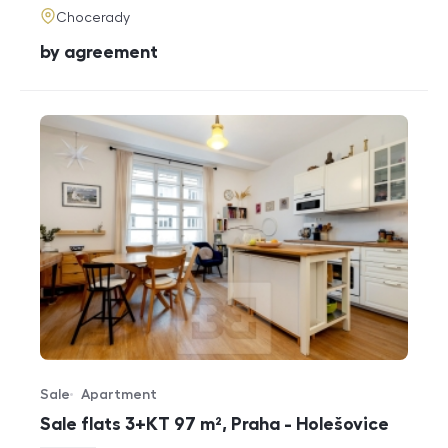
adresa
Chocerady
cena
by agreement
Sale
Apartment
Offer type
Property type
Sale flats 3+KT 97 m², Praha - Holešovice