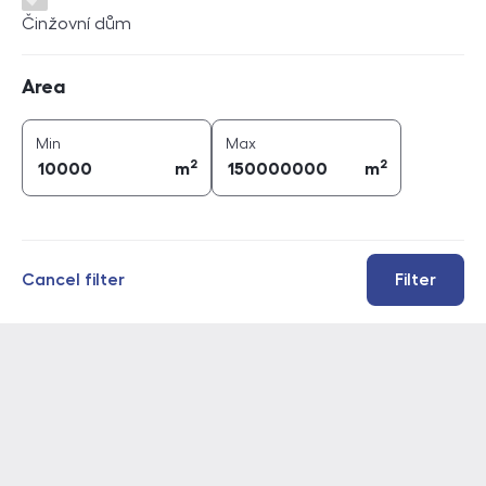
Činžovní dům
Area
Area
2
2
area (
m
)
area (
m
)
Min
Max
2
2
m
m
Cancel filter
Filter