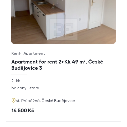
Rent
Apartment
Offer type
Property type
Apartment for rent 2+Kk 49 m², České
Budějovice 3
rozměry
2+kk
disposition
funkce
balcony
store
adresa
st. Průběžná, České Budějovice
cena
14 500
Kč