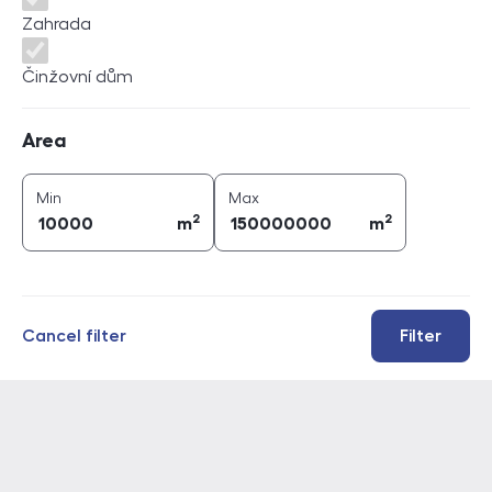
Zahrada
Činžovní dům
Area
Area
2
2
area (
m
)
area (
m
)
Min
Max
2
2
m
m
Cancel filter
Filter