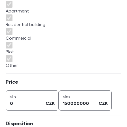
Apartment
Residential building
Commercial
Plot
Other
Price
Price
price (
CZK
)
price (
CZK
)
Min
Max
CZK
CZK
Disposition