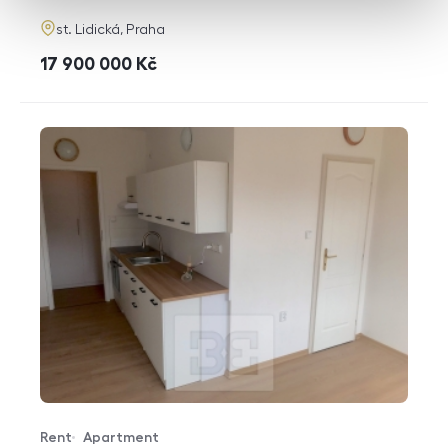
adresa
st. Lidická, Praha
cena
17 900 000
Kč
Rent
Apartment
Offer type
Property type