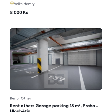
adresa
Velké Hamry
cena
8 000
Kč
Rent
Other
Offer type
Property type
Rent others Garage parking 18 m², Praha -
Hloubětín