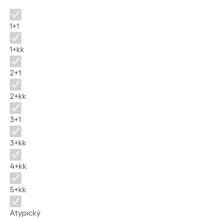
Disposition
1+1
1+kk
2+1
2+kk
3+1
3+kk
4+kk
5+kk
Atypický