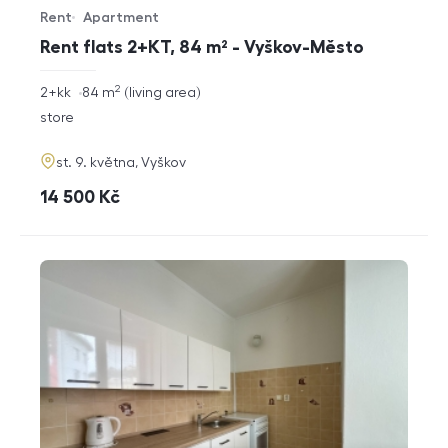
Rent
Apartment
Offer type
Property type
Rent flats 2+KT, 84 m² - Vyškov-Město
2
rozměry
2+kk
84
m
living area
disposition
funkce
store
adresa
st. 9. května, Vyškov
cena
14 500
Kč