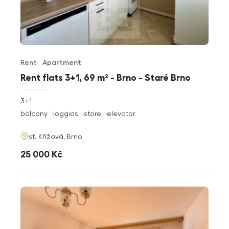
Rent
Apartment
Offer type
Property type
Rent flats 3+1, 69 m² - Brno - Staré Brno
rozměry
3+1
disposition
funkce
balcony
loggias
store
elevator
adresa
st. Křížová, Brno
cena
25 000
Kč