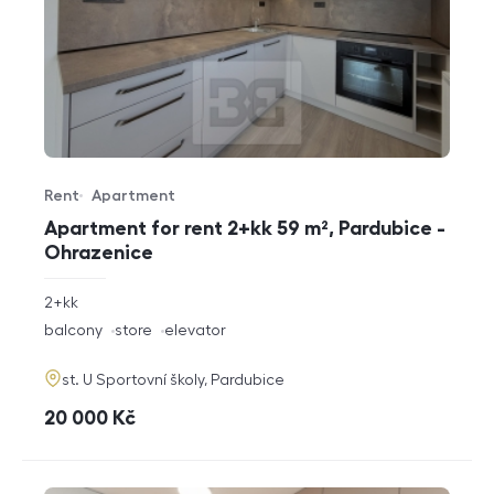
Rent
Apartment
Offer type
Property type
Apartment for rent 2+kk 59 m², Pardubice -
Ohrazenice
rozměry
2+kk
disposition
funkce
balcony
store
elevator
adresa
st. U Sportovní školy, Pardubice
cena
20 000
Kč