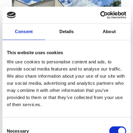
Consent
Details
About
This website uses cookies
We use cookies to personalise content and ads, to
provide social media features and to analyse our traffic.
Sale
House
360° video
We also share information about your use of our site with
Offer type
Property type
Virtuální prohlídka
our social media, advertising and analytics partners who
Sale houses Family, 181 m² - Unhošť
may combine it with other information that you’ve
provided to them or that they’ve collected from your use
rozměry
Family
disposition
of their services.
funkce
garge
terrace
in a family house
adresa
st. Na Čeperce, Unhošť
Consent
cena
15 500 000
Kč
Necessary
Selection