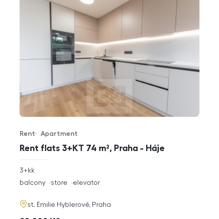
Rent
Apartment
Offer type
Property type
Rent flats 3+KT 74 m², Praha - Háje
rozměry
3+kk
disposition
funkce
balcony
store
elevator
adresa
st. Emilie Hyblerové, Praha