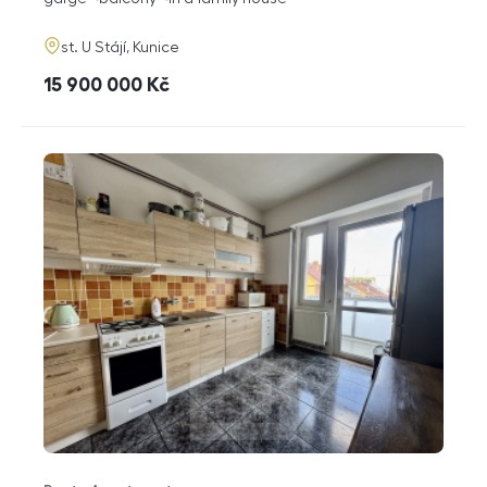
adresa
st. U Stájí, Kunice
cena
15 900 000
Kč