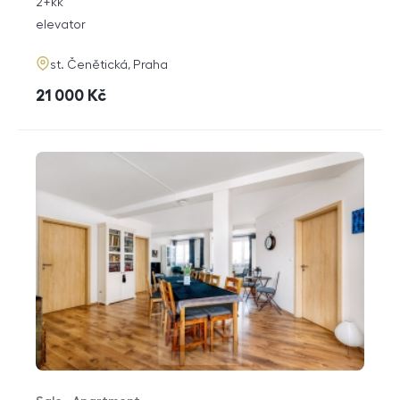
rozměry
2+kk
disposition
funkce
elevator
adresa
st. Čenětická, Praha
cena
21 000
Kč