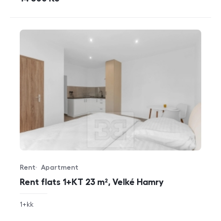
Rent
Apartment
Offer type
Property type
Rent flats 1+KT 23 m², Velké Hamry
rozměry
1+kk
disposition
funkce