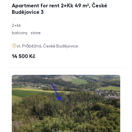
Apartment for rent 2+Kk 49 m², České
Budějovice 3
rozměry
2+kk
disposition
funkce
balcony
store
adresa
st. Průběžná, České Budějovice
cena
14 500
Kč