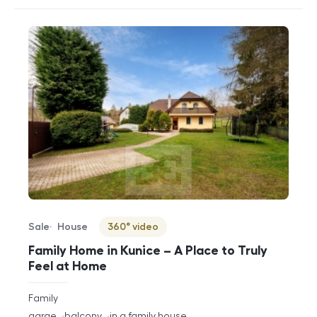
Sale
House
360° video
Offer type
Property type
Virtuální prohlídka
Family Home in Kunice – A Place to Truly
Feel at Home
rozměry
Family
disposition
funkce
garge
balcony
in a family house