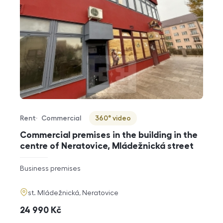
Rent
Commercial
360° video
Offer type
Property type
Virtuální prohlídka
Commercial premises in the building in the
centre of Neratovice, Mládežnická street
rozměry
Business premises
disposition
funkce
adresa
st. Mládežnická, Neratovice
cena
24 990
Kč