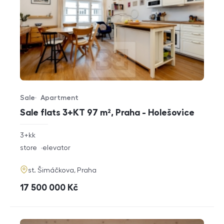
Sale
Apartment
Offer type
Property type
Sale flats 3+KT 97 m², Praha - Holešovice
rozměry
3+kk
disposition
funkce
store
elevator
adresa
st. Šimáčkova, Praha
cena
17 500 000
Kč