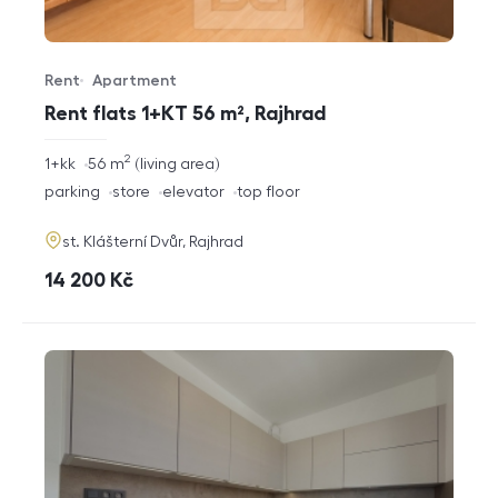
Rent
Apartment
Offer type
Property type
Rent flats 1+KT 56 m², Rajhrad
2
rozměry
1+kk
56
m
living area
disposition
funkce
parking
store
elevator
top floor
adresa
st. Klášterní Dvůr, Rajhrad
cena
14 200
Kč