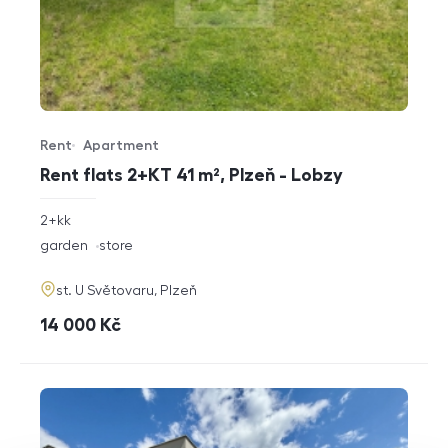
Rent
Apartment
Offer type
Property type
Rent flats 2+KT 41 m², Plzeň - Lobzy
rozměry
2+kk
disposition
funkce
garden
store
adresa
st. U Světovaru, Plzeň
cena
14 000
Kč