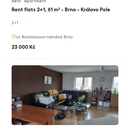
Rent
Apartment
Offer type
Property type
Rent flats 2+1, 61 m² - Brno - Královo Pole
rozměry
2+1
disposition
funkce
adresa
st. Rostislavovo náměstí, Brno
cena
23 000
Kč