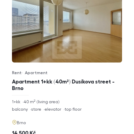
Rent
Apartment
Offer type
Property type
Apartment 1+kk (40m²) Dusíkova street -
Brno
2
rozměry
1+kk
40
m
living area
disposition
funkce
balcony
store
elevator
top floor
adresa
Brno
cena
14 500
Kč