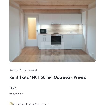
Rent
Apartment
Offer type
Property type
Rent flats 1+KT 30 m², Ostrava - Přívoz
rozměry
1+kk
disposition
funkce
top floor
adresa
st. Palackého, Ostrava