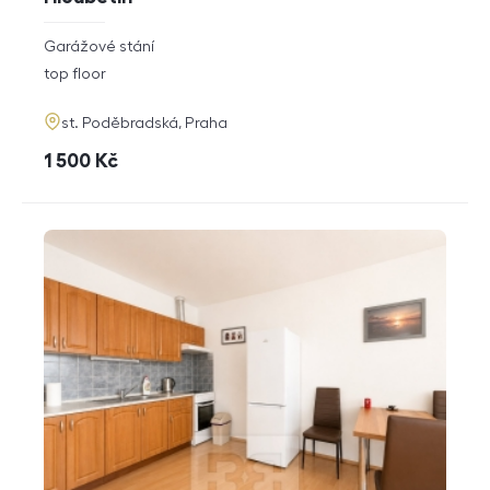
rozměry
Garážové stání
disposition
funkce
top floor
adresa
st. Poděbradská, Praha
cena
1 500
Kč