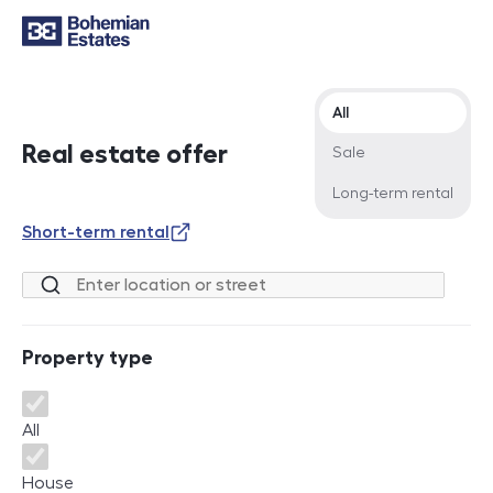
Offer type
All
Real estate offer
Sale
Long-term rental
Short-term rental
Location or street
Property type
Property type
All
House