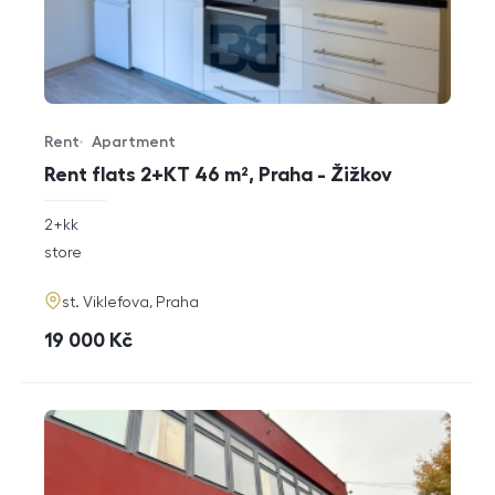
Rent
Apartment
Offer type
Property type
Rent flats 2+KT 46 m², Praha - Žižkov
rozměry
2+kk
disposition
funkce
store
adresa
st. Viklefova, Praha
cena
19 000
Kč