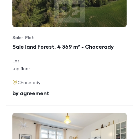
Sale
Plot
Offer type
Property type
Sale land Forest, 4 369 m² - Chocerady
rozměry
Les
disposition
funkce
top floor
adresa
Chocerady
cena
by agreement