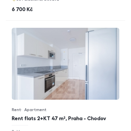
cena
6 700
Kč
Rent
Apartment
Offer type
Property type
Rent flats 2+KT 47 m², Praha - Chodov