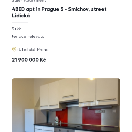
Sale
Apartment
Offer type
Property type
4BED apt in Prague 5 - Smíchov, street
Lidická
rozměry
5+kk
disposition
funkce
terrace
elevator
adresa
st. Lidická, Praha
cena
21 900 000
Kč