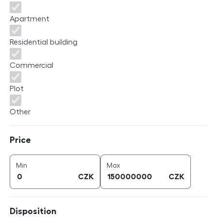
Apartment
Residential building
Commercial
Plot
Other
Price
Price
price (
CZK
)
price (
CZK
)
Min
Max
CZK
CZK
Disposition