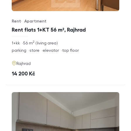
Rent
Apartment
Offer type
Property type
Rent flats 1+KT 56 m², Rajhrad
2
rozměry
1+kk
56
m
living area
disposition
funkce
parking
store
elevator
top floor
adresa
Rajhrad
cena
14 200
Kč