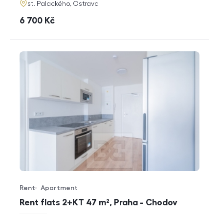
adresa
st. Palackého, Ostrava
cena
6 700
Kč
Rent
Apartment
Offer type
Property type
Rent flats 2+KT 47 m², Praha - Chodov