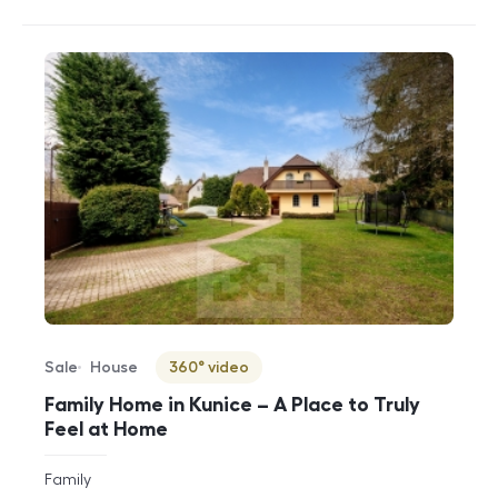
Sale
House
360° video
Offer type
Property type
Virtuální prohlídka
Family Home in Kunice – A Place to Truly
Feel at Home
rozměry
Family
disposition