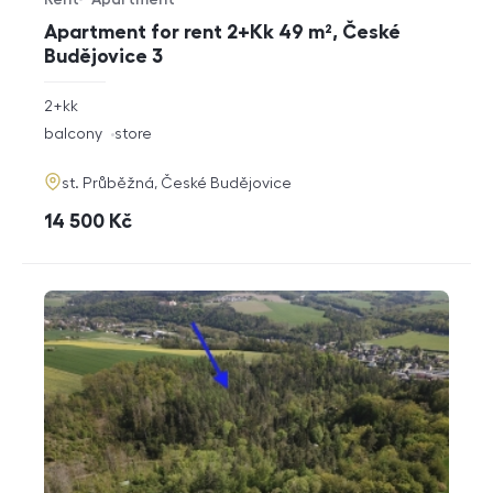
Offer type
Property type
Apartment for rent 2+Kk 49 m², České
Budějovice 3
rozměry
2+kk
disposition
funkce
balcony
store
adresa
st. Průběžná, České Budějovice
cena
14 500
Kč