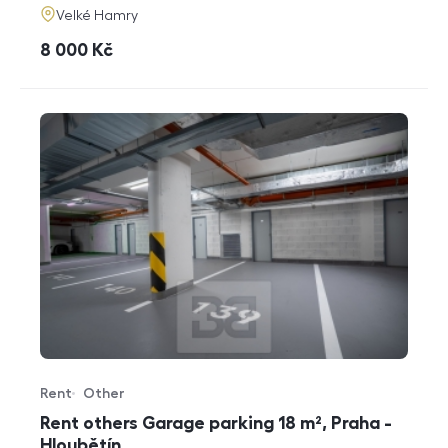
adresa
Velké Hamry
cena
8 000
Kč
Rent
Other
Offer type
Property type
Rent others Garage parking 18 m², Praha -
Hloubětín