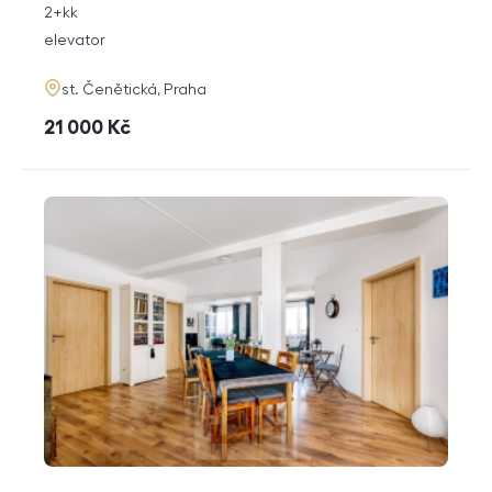
rozměry
2+kk
disposition
funkce
elevator
adresa
st. Čenětická, Praha
cena
21 000
Kč