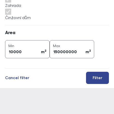
Zahrada
Činžovní dům
Area
Area
2
2
area (
m
)
area (
m
)
Min
Max
2
2
m
m
Cancel filter
Filter