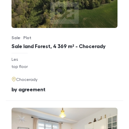
Sale
Plot
Offer type
Property type
Sale land Forest, 4 369 m² - Chocerady
rozměry
Les
disposition
funkce
top floor
adresa
Chocerady
cena
by agreement