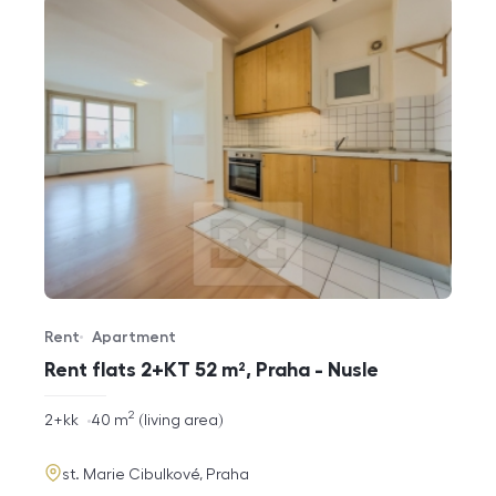
Rent
Apartment
Offer type
Property type
Rent flats 2+KT 52 m², Praha - Nusle
2
rozměry
2+kk
40
m
living area
disposition
funkce
adresa
st. Marie Cibulkové, Praha