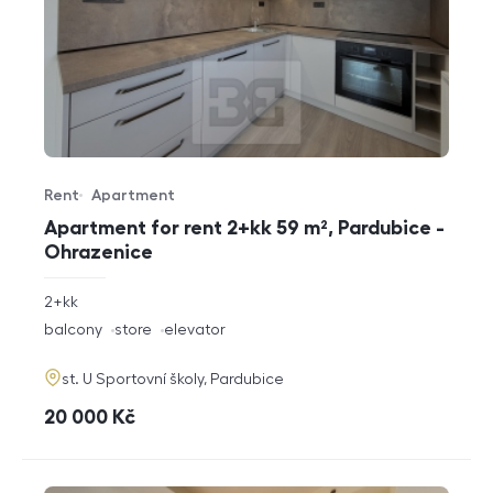
Rent
Apartment
Offer type
Property type
Apartment for rent 2+kk 59 m², Pardubice -
Ohrazenice
rozměry
2+kk
disposition
funkce
balcony
store
elevator
adresa
st. U Sportovní školy, Pardubice
cena
20 000
Kč