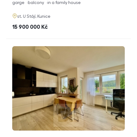
funkce
garge
balcony
in a family house
adresa
st. U Stájí, Kunice
cena
15 900 000
Kč