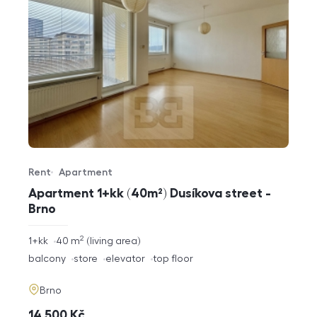
Rent
Apartment
Offer type
Property type
Apartment 1+kk (40m²) Dusíkova street -
Brno
2
rozměry
1+kk
40
m
living area
disposition
funkce
balcony
store
elevator
top floor
adresa
Brno
cena
14 500
Kč