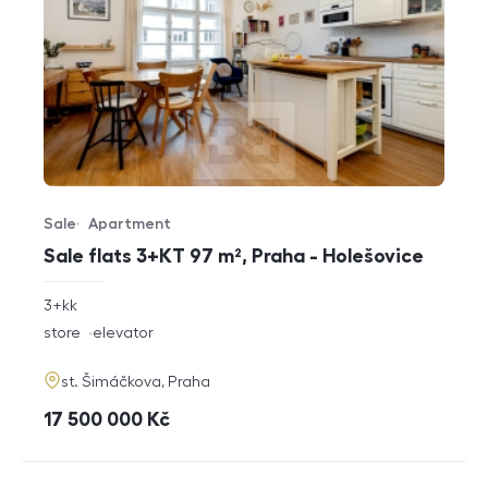
Sale
Apartment
Offer type
Property type
Sale flats 3+KT 97 m², Praha - Holešovice
rozměry
3+kk
disposition
funkce
store
elevator
adresa
st. Šimáčkova, Praha
cena
17 500 000
Kč