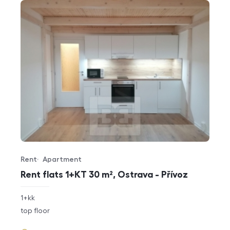
Rent
Apartment
Offer type
Property type
Rent flats 1+KT 30 m², Ostrava - Přívoz
rozměry
1+kk
disposition
funkce
top floor