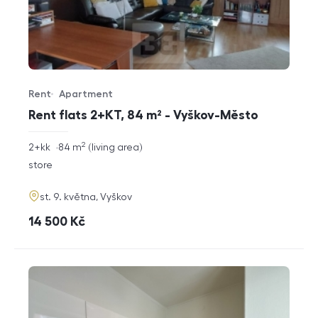
Rent
Apartment
Offer type
Property type
Rent flats 2+KT, 84 m² - Vyškov-Město
2
rozměry
2+kk
84
m
living area
disposition
funkce
store
adresa
st. 9. května, Vyškov
cena
14 500
Kč