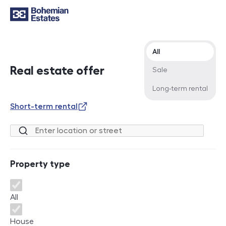
Offer type
All
Real estate offer
Sale
Long-term rental
Short-term rental
Location or street
Property type
Property type
All
House