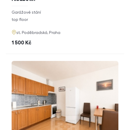
rozměry
Garážové stání
disposition
funkce
top floor
adresa
st. Poděbradská, Praha
cena
1 500
Kč