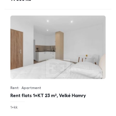
Rent
Apartment
Offer type
Property type
Rent flats 1+KT 23 m², Velké Hamry
rozměry
1+kk
disposition
funkce