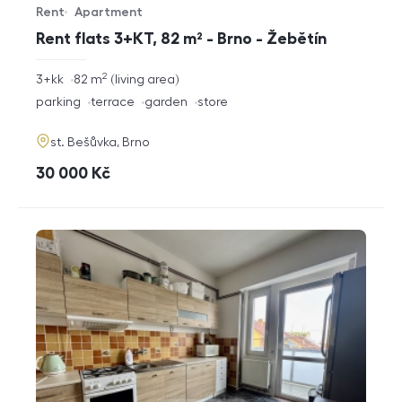
Rent
Apartment
Offer type
Property type
Rent flats 3+KT, 82 m² - Brno - Žebětín
2
rozměry
3+kk
82
m
living area
disposition
funkce
parking
terrace
garden
store
adresa
st. Bešůvka, Brno
cena
30 000
Kč