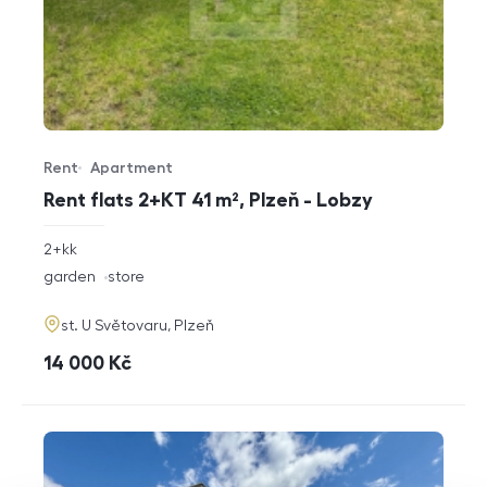
Rent
Apartment
Offer type
Property type
Rent flats 2+KT 41 m², Plzeň - Lobzy
rozměry
2+kk
disposition
funkce
garden
store
adresa
st. U Světovaru, Plzeň
cena
14 000
Kč