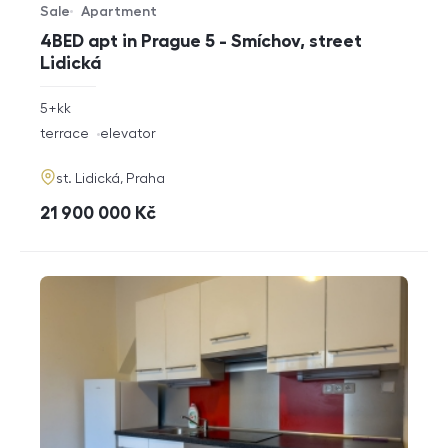
Sale
Apartment
Offer type
Property type
4BED apt in Prague 5 - Smíchov, street
Lidická
rozměry
5+kk
disposition
funkce
terrace
elevator
adresa
st. Lidická, Praha
cena
21 900 000
Kč