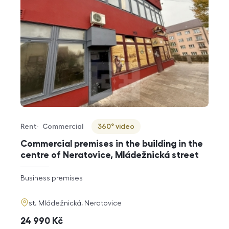
Rent
Commercial
360° video
Offer type
Property type
Virtuální prohlídka
Commercial premises in the building in the
centre of Neratovice, Mládežnická street
rozměry
Business premises
disposition
funkce
adresa
st. Mládežnická, Neratovice
cena
24 990
Kč