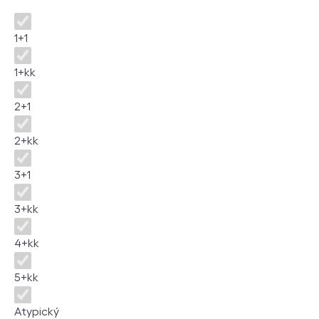
Disposition
1+1
1+kk
2+1
2+kk
3+1
3+kk
4+kk
5+kk
Atypický