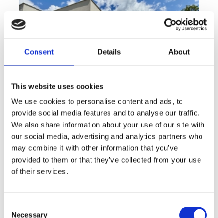
Consent
Details
About
This website uses cookies
We use cookies to personalise content and ads, to
provide social media features and to analyse our traffic.
We also share information about your use of our site with
Sale
House
360° video
Offer type
Property type
Virtuální prohlídka
our social media, advertising and analytics partners who
Sale houses Family, 181 m² - Unhošť
may combine it with other information that you’ve
provided to them or that they’ve collected from your use
rozměry
Family
of their services.
disposition
funkce
garge
terrace
in a family house
adresa
st. Na Čeperce, Unhošť
Consent
Necessary
Selection
cena
15 500 000
Kč