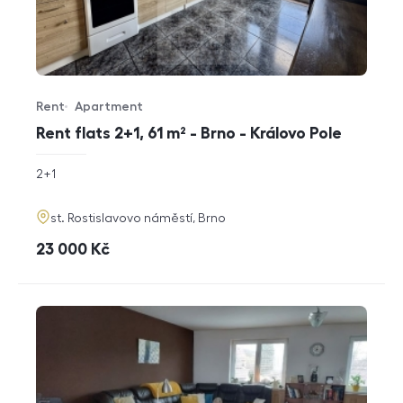
Rent
Apartment
Offer type
Property type
Rent flats 2+1, 61 m² - Brno - Královo Pole
rozměry
2+1
disposition
funkce
adresa
st. Rostislavovo náměstí, Brno
cena
23 000
Kč