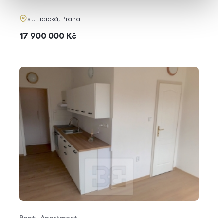
adresa
st. Lidická, Praha
cena
17 900 000
Kč
Rent
Apartment