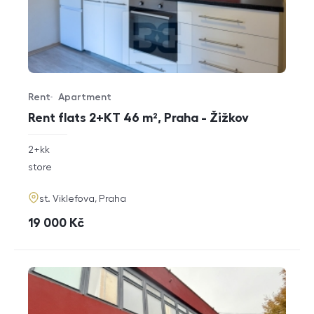
Rent
Apartment
Offer type
Property type
Rent flats 2+KT 46 m², Praha - Žižkov
rozměry
2+kk
disposition
funkce
store
adresa
st. Viklefova, Praha
cena
19 000
Kč