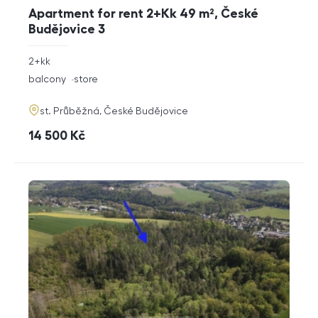
Apartment for rent 2+Kk 49 m², České
Budějovice 3
rozměry
2+kk
disposition
funkce
balcony
store
adresa
st. Průběžná, České Budějovice
cena
14 500
Kč