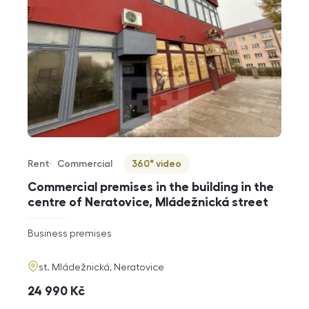
Rent
Commercial
360° video
Offer type
Property type
Virtuální prohlídka
Commercial premises in the building in the
centre of Neratovice, Mládežnická street
rozměry
Business premises
disposition
funkce
adresa
st. Mládežnická, Neratovice
cena
24 990
Kč