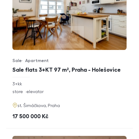
Sale
Apartment
Offer type
Property type
Sale flats 3+KT 97 m², Praha - Holešovice
rozměry
3+kk
disposition
funkce
store
elevator
adresa
st. Šimáčkova, Praha
cena
17 500 000
Kč