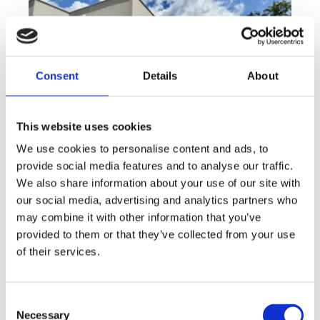
Consent
Details
About
This website uses cookies
We use cookies to personalise content and ads, to
provide social media features and to analyse our traffic.
Sale
House
360° video
We also share information about your use of our site with
Offer type
Property type
Virtuální prohlídka
our social media, advertising and analytics partners who
Sale houses Family, 181 m² - Unhošť
may combine it with other information that you’ve
provided to them or that they’ve collected from your use
rozměry
Family
disposition
of their services.
funkce
garge
terrace
in a family house
adresa
st. Na Čeperce, Unhošť
Consent
cena
15 500 000
Kč
Necessary
Selection