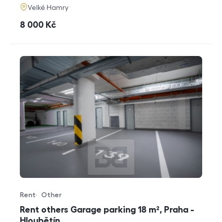
adresa
Velké Hamry
cena
8 000
Kč
Rent
Other
Offer type
Property type
Rent others Garage parking 18 m², Praha -
Hloubětín