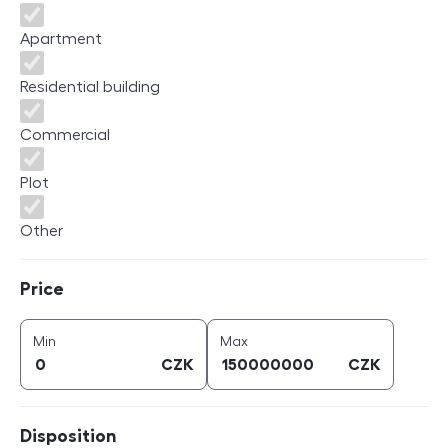
Apartment
Residential building
Commercial
Plot
Other
Price
Price
price (
CZK
)
price (
CZK
)
Min
Max
CZK
CZK
Disposition