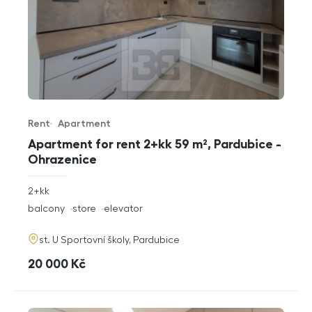
Rent
Apartment
Offer type
Property type
Apartment for rent 2+kk 59 m², Pardubice -
Ohrazenice
rozměry
2+kk
disposition
funkce
balcony
store
elevator
adresa
st. U Sportovní školy, Pardubice
cena
20 000
Kč