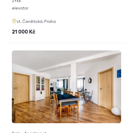
rozměry
2+kk
disposition
funkce
elevator
adresa
st. Čenětická, Praha
cena
21 000
Kč