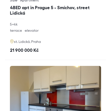
Sale
Apartment
Offer type
Property type
4BED apt in Prague 5 - Smíchov, street
Lidická
rozměry
5+kk
disposition
funkce
terrace
elevator
adresa
st. Lidická, Praha
cena
21 900 000
Kč