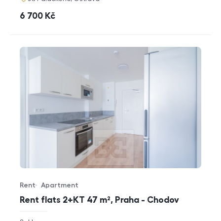
cena
6 700
Kč
Rent
Apartment
Offer type
Property type
Rent flats 2+KT 47 m², Praha - Chodov