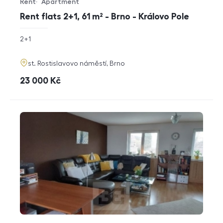
Rent
Apartment
Offer type
Property type
Rent flats 2+1, 61 m² - Brno - Královo Pole
rozměry
2+1
disposition
funkce
adresa
st. Rostislavovo náměstí, Brno
cena
23 000
Kč