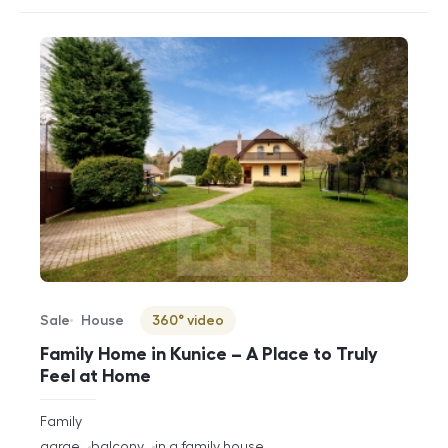
Sale
House
360° video
Offer type
Property type
Virtuální prohlídka
Family Home in Kunice – A Place to Truly
Feel at Home
rozměry
Family
disposition
funkce
garge
balcony
in a family house