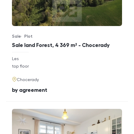
Sale
Plot
Offer type
Property type
Sale land Forest, 4 369 m² - Chocerady
rozměry
Les
disposition
funkce
top floor
adresa
Chocerady
cena
by agreement