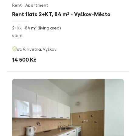
Rent
Apartment
Offer type
Property type
Rent flats 2+KT, 84 m² - Vyškov-Město
2
rozměry
2+kk
84
m
living area
disposition
funkce
store
adresa
st. 9. května, Vyškov
cena
14 500
Kč