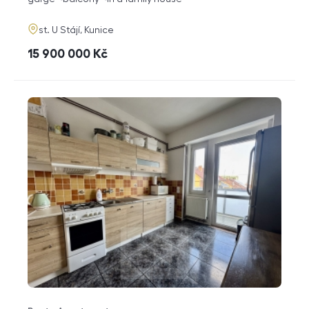
adresa
st. U Stájí, Kunice
cena
15 900 000
Kč