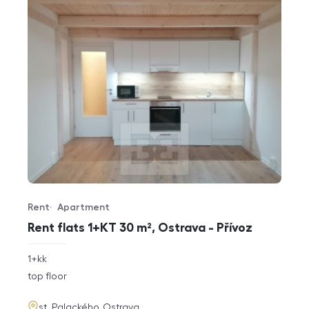
Rent
Apartment
Offer type
Property type
Rent flats 1+KT 30 m², Ostrava - Přívoz
rozměry
1+kk
disposition
funkce
top floor
adresa
st. Palackého, Ostrava