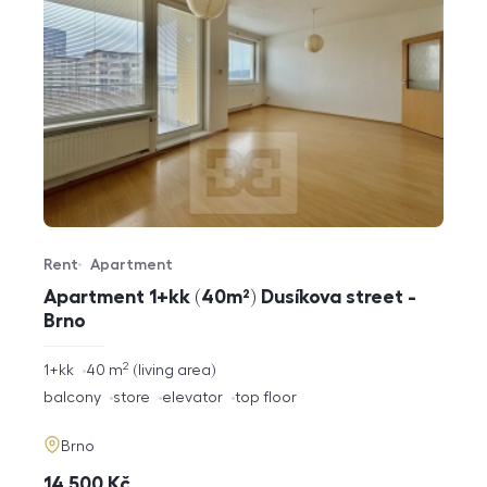
Rent
Apartment
Offer type
Property type
Apartment 1+kk (40m²) Dusíkova street -
Brno
2
rozměry
1+kk
40
m
living area
disposition
funkce
balcony
store
elevator
top floor
adresa
Brno
cena
14 500
Kč