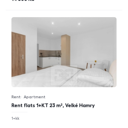
Rent
Apartment
Offer type
Property type
Rent flats 1+KT 23 m², Velké Hamry
rozměry
1+kk
disposition
funkce