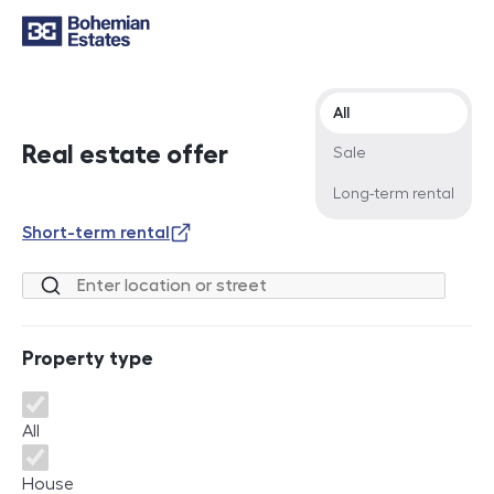
Offer type
All
Real estate offer
Sale
Long-term rental
Short-term rental
Location or street
Property type
Property type
All
House