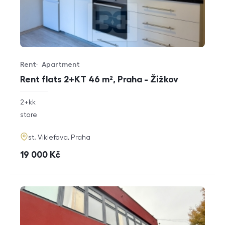
Rent
Apartment
Offer type
Property type
Rent flats 2+KT 46 m², Praha - Žižkov
rozměry
2+kk
disposition
funkce
store
adresa
st. Viklefova, Praha
cena
19 000
Kč