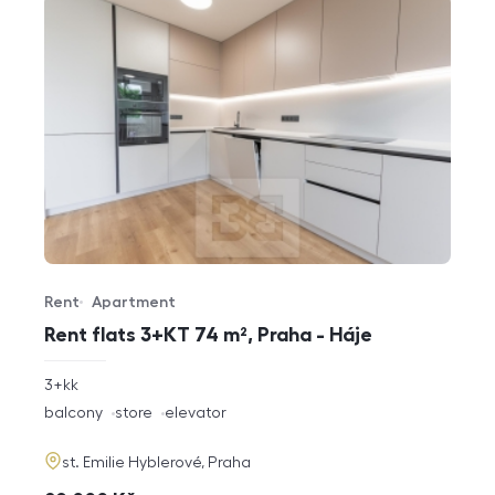
Rent
Apartment
Offer type
Property type
Rent flats 3+KT 74 m², Praha - Háje
rozměry
3+kk
disposition
funkce
balcony
store
elevator
adresa
st. Emilie Hyblerové, Praha