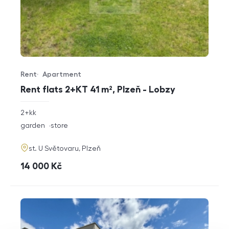
Rent
Apartment
Offer type
Property type
Rent flats 2+KT 41 m², Plzeň - Lobzy
rozměry
2+kk
disposition
funkce
garden
store
adresa
st. U Světovaru, Plzeň
cena
14 000
Kč