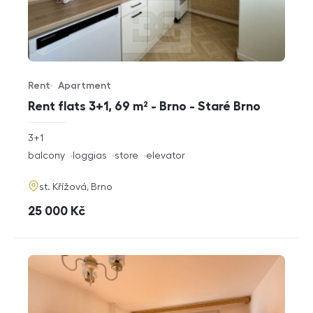
Rent
Apartment
Offer type
Property type
Rent flats 3+1, 69 m² - Brno - Staré Brno
rozměry
3+1
disposition
funkce
balcony
loggias
store
elevator
adresa
st. Křížová, Brno
cena
25 000
Kč