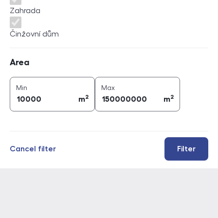
Zahrada
Činžovní dům
Area
Area
2
2
area (
m
)
area (
m
)
Min
Max
2
2
m
m
Cancel filter
Filter