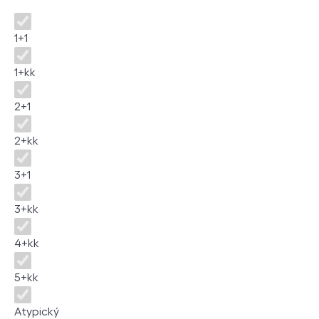
Disposition
1+1
1+kk
2+1
2+kk
3+1
3+kk
4+kk
5+kk
Atypický