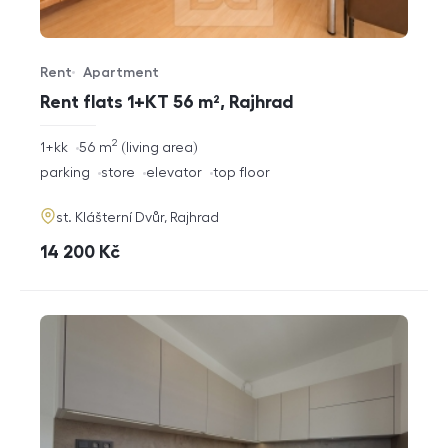
Rent
Apartment
Offer type
Property type
Rent flats 1+KT 56 m², Rajhrad
2
rozměry
1+kk
56
m
living area
disposition
funkce
parking
store
elevator
top floor
adresa
st. Klášterní Dvůr, Rajhrad
cena
14 200
Kč