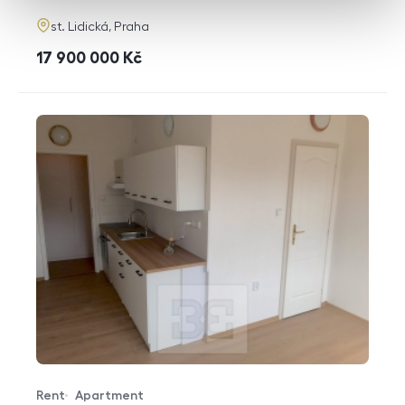
adresa
st. Lidická, Praha
cena
17 900 000
Kč
Rent
Apartment
Offer type
Property type