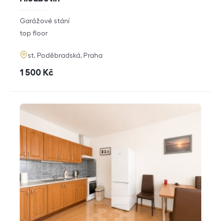
rozměry
Garážové stání
disposition
funkce
top floor
adresa
st. Poděbradská, Praha
cena
1 500
Kč