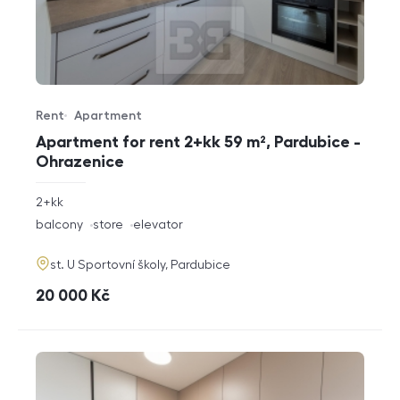
Rent
Apartment
Offer type
Property type
Apartment for rent 2+kk 59 m², Pardubice -
Ohrazenice
rozměry
2+kk
disposition
funkce
balcony
store
elevator
adresa
st. U Sportovní školy, Pardubice
cena
20 000
Kč