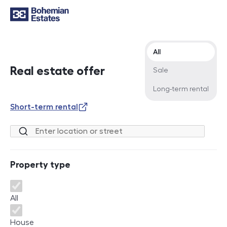
Offer type
All
Real estate offer
Sale
Long-term rental
Short-term rental
Location or street
Property type
Property type
All
House