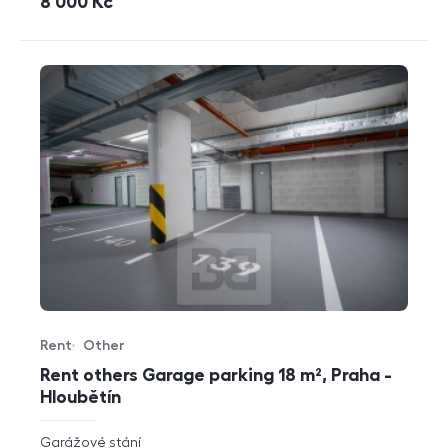
cena
8 000
Kč
Rent
Other
Offer type
Property type
Rent others Garage parking 18 m², Praha -
Hloubětín
rozměry
Garážové stání