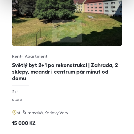
Rent
Apartment
Offer type
Property type
Světlý byt 2+1 po rekonstrukci | Zahrada, 2
sklepy, meandr i centrum pár minut od
domu
rozměry
2+1
disposition
funkce
store
adresa
st. Šumavská, Karlovy Vary
cena
15 000
Kč