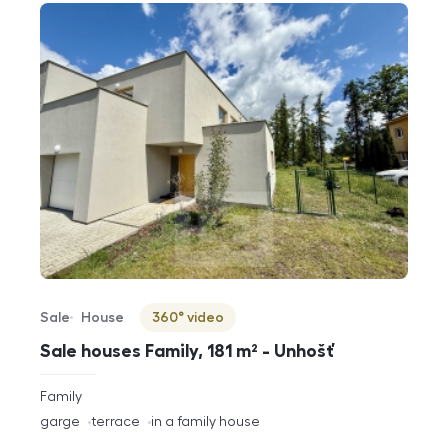
Sale
House
360° video
Offer type
Property type
Virtuální prohlídka
Sale houses Family, 181 m² - Unhošť
rozměry
Family
disposition
funkce
garge
terrace
in a family house