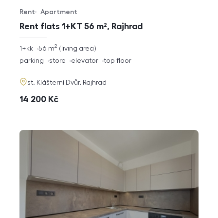
Rent
Apartment
Offer type
Property type
Rent flats 1+KT 56 m², Rajhrad
2
rozměry
1+kk
56
m
living area
disposition
funkce
parking
store
elevator
top floor
adresa
st. Klášterní Dvůr, Rajhrad
cena
14 200
Kč