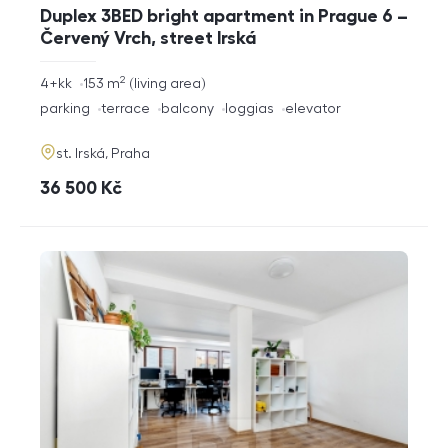
Duplex 3BED bright apartment in Prague 6 –
Červený Vrch, street Irská
2
rozměry
4+kk
153
m
living area
disposition
funkce
parking
terrace
balcony
loggias
elevator
adresa
st. Irská, Praha
cena
36 500
Kč