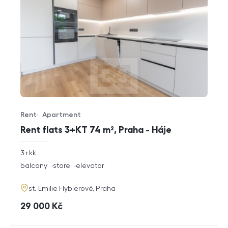
Rent
Apartment
Offer type
Property type
Rent flats 3+KT 74 m², Praha - Háje
rozměry
3+kk
disposition
funkce
balcony
store
elevator
adresa
st. Emilie Hyblerové, Praha
cena
29 000
Kč