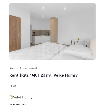
Rent
Apartment
Offer type
Property type
Rent flats 1+KT 23 m², Velké Hamry
rozměry
1+kk
disposition
funkce
adresa
Velké Hamry