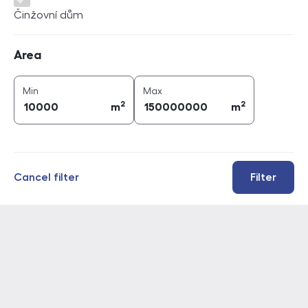
Činžovní dům
Area
Area
2
2
area (
m
)
area (
m
)
Min
Max
2
2
m
m
Cancel filter
Filter