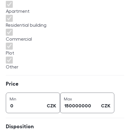
Apartment
Residential building
Commercial
Plot
Other
Price
Price
price (
CZK
)
price (
CZK
)
Min
Max
CZK
CZK
Disposition