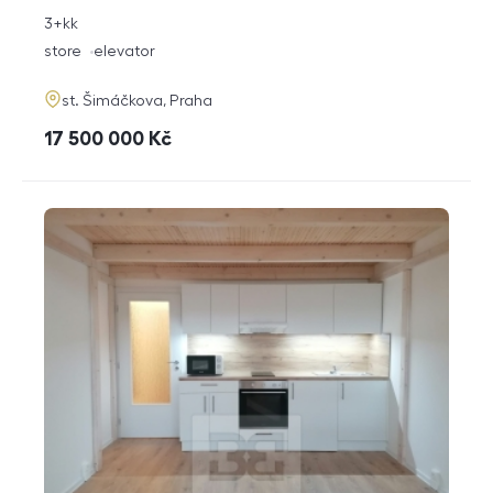
rozměry
3+kk
disposition
funkce
store
elevator
adresa
st. Šimáčkova, Praha
cena
17 500 000
Kč