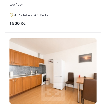
disposition
funkce
top floor
adresa
st. Poděbradská, Praha
cena
1 500
Kč