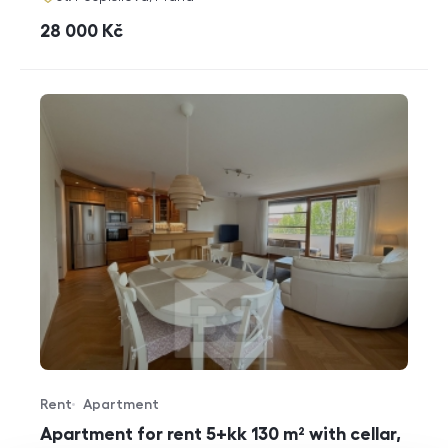
cena
28 000
Kč
Rent
Apartment
Offer type
Property type
Apartment for rent 5+kk 130 m² with cellar,