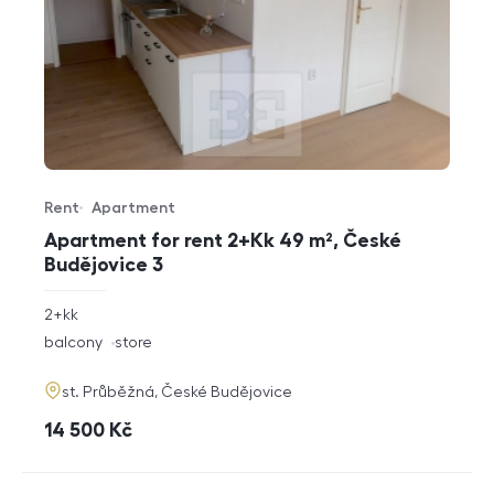
Rent
Apartment
Offer type
Property type
Apartment for rent 2+Kk 49 m², České
Budějovice 3
rozměry
2+kk
disposition
funkce
balcony
store
adresa
st. Průběžná, České Budějovice
cena
14 500
Kč