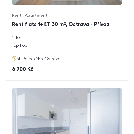
Rent
Apartment
Offer type
Property type
Rent flats 1+KT 30 m², Ostrava - Přívoz
rozměry
1+kk
disposition
funkce
top floor
adresa
st. Palackého, Ostrava
cena
6 700
Kč