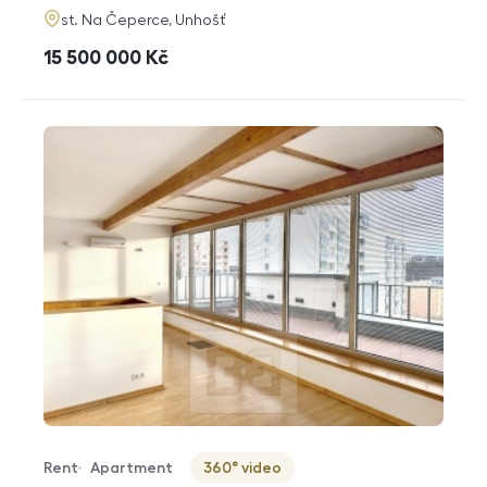
adresa
st. Na Čeperce, Unhošť
cena
15 500 000
Kč
Rent
Apartment
360° video
Offer type
Property type
Virtuální prohlídka