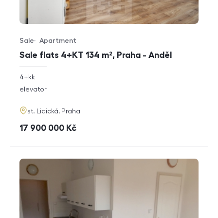
Sale
Apartment
Offer type
Property type
Sale flats 4+KT 134 m², Praha - Anděl
rozměry
4+kk
disposition
funkce
elevator
adresa
st. Lidická, Praha
cena
17 900 000
Kč