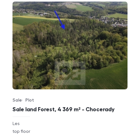
Sale
Plot
Offer type
Property type
Sale land Forest, 4 369 m² - Chocerady
rozměry
Les
disposition
funkce
top floor