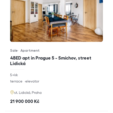
Sale
Apartment
Offer type
Property type
4BED apt in Prague 5 - Smíchov, street
Lidická
rozměry
5+kk
disposition
funkce
terrace
elevator
adresa
st. Lidická, Praha
cena
21 900 000
Kč