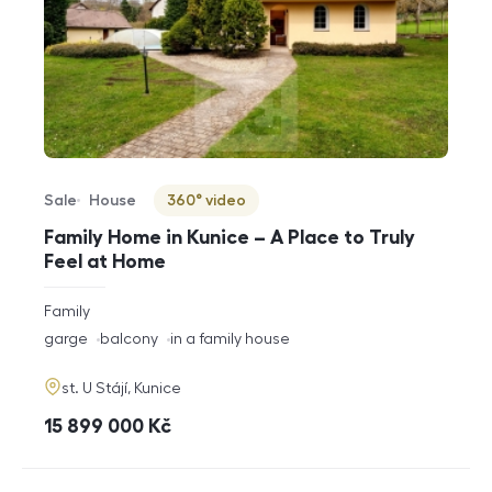
Sale
House
360° video
Offer type
Property type
Virtuální prohlídka
Family Home in Kunice – A Place to Truly
Feel at Home
rozměry
Family
disposition
funkce
garge
balcony
in a family house
adresa
st. U Stájí, Kunice
cena
15 899 000
Kč