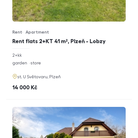
Rent
Apartment
Offer type
Property type
Rent flats 2+KT 41 m², Plzeň - Lobzy
rozměry
2+kk
disposition
funkce
garden
store
adresa
st. U Světovaru, Plzeň
cena
14 000
Kč