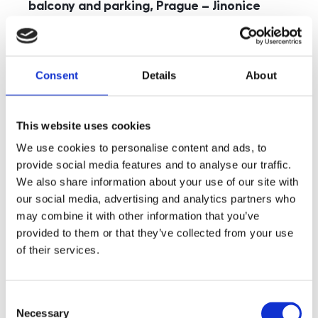
balcony and parking, Prague – Jinonice
rozměry
5+kk
disposition
funkce
parking
balcony
store
elevator
Consent
Details
About
adresa
st. Kohoutových, Praha
cena
49 000
Kč
This website uses cookies
We use cookies to personalise content and ads, to
provide social media features and to analyse our traffic.
We also share information about your use of our site with
our social media, advertising and analytics partners who
may combine it with other information that you’ve
provided to them or that they’ve collected from your use
of their services.
Consent
Necessary
Selection