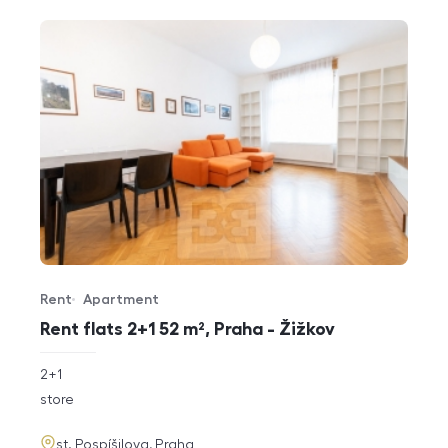
Rent
Apartment
Offer type
Property type
Rent flats 2+1 52 m², Praha - Žižkov
rozměry
2+1
disposition
funkce
store
adresa
st. Pospíšilova, Praha