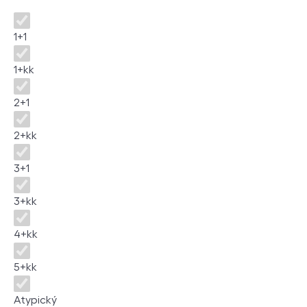
Disposition
1+1
1+kk
2+1
2+kk
3+1
3+kk
4+kk
5+kk
Atypický