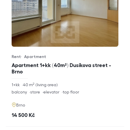
Rent
Apartment
Offer type
Property type
Apartment 1+kk (40m²) Dusíkova street -
Brno
2
rozměry
1+kk
40
m
living area
disposition
funkce
balcony
store
elevator
top floor
adresa
Brno
cena
14 500
Kč