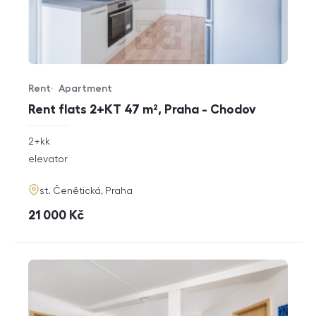
Rent
Apartment
Offer type
Property type
Rent flats 2+KT 47 m², Praha - Chodov
rozměry
2+kk
disposition
funkce
elevator
adresa
st. Čenětická, Praha
cena
21 000
Kč