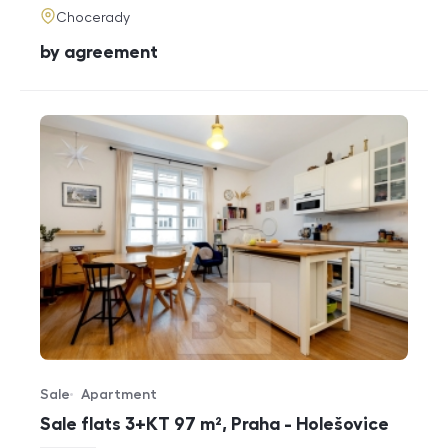
adresa
Chocerady
cena
by agreement
Sale
Apartment
Offer type
Property type
Sale flats 3+KT 97 m², Praha - Holešovice