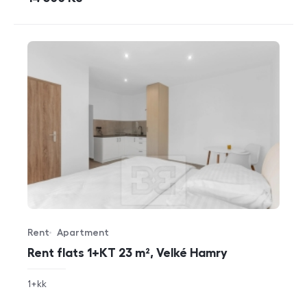
Rent
Apartment
Offer type
Property type
Rent flats 1+KT 23 m², Velké Hamry
rozměry
1+kk
disposition
funkce