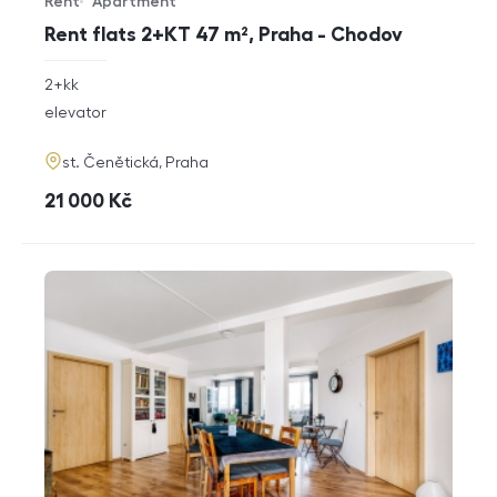
Rent
Apartment
Offer type
Property type
Rent flats 2+KT 47 m², Praha - Chodov
rozměry
2+kk
disposition
funkce
elevator
adresa
st. Čenětická, Praha
cena
21 000
Kč