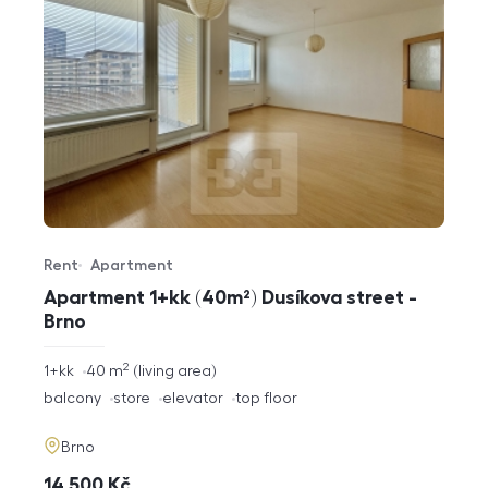
Rent
Apartment
Offer type
Property type
Apartment 1+kk (40m²) Dusíkova street -
Brno
2
rozměry
1+kk
40
m
living area
disposition
funkce
balcony
store
elevator
top floor
adresa
Brno
cena
14 500
Kč