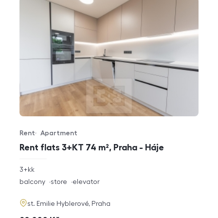
Rent
Apartment
Offer type
Property type
Rent flats 3+KT 74 m², Praha - Háje
rozměry
3+kk
disposition
funkce
balcony
store
elevator
adresa
st. Emilie Hyblerové, Praha