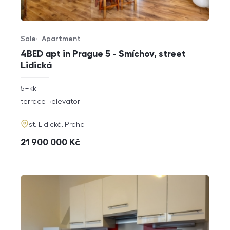
Sale
Apartment
Offer type
Property type
4BED apt in Prague 5 - Smíchov, street
Lidická
rozměry
5+kk
disposition
funkce
terrace
elevator
adresa
st. Lidická, Praha
cena
21 900 000
Kč