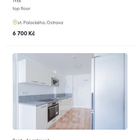
rozměry
1+kk
disposition
funkce
top floor
adresa
st. Palackého, Ostrava
cena
6 700
Kč