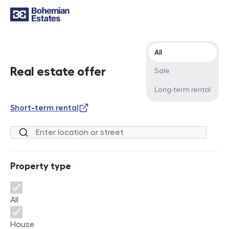
Offer type
All
Real estate offer
Sale
Long-term rental
Short-term rental
Location or street
Property type
Property type
All
House