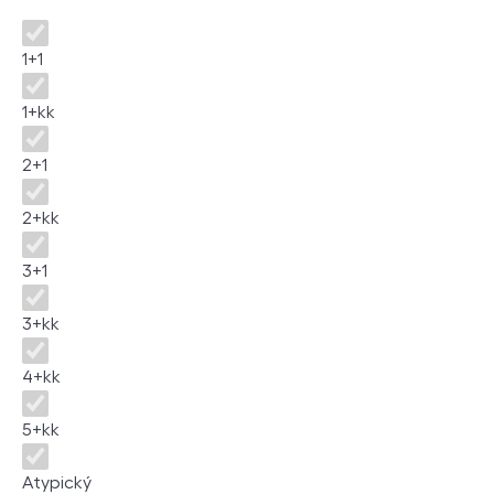
Disposition
1+1
1+kk
2+1
2+kk
3+1
3+kk
4+kk
5+kk
Atypický