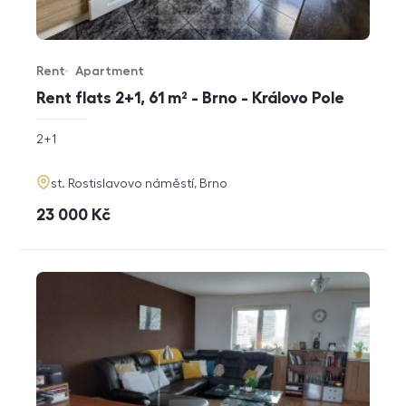
Rent
Apartment
Offer type
Property type
Rent flats 2+1, 61 m² - Brno - Královo Pole
rozměry
2+1
disposition
funkce
adresa
st. Rostislavovo náměstí, Brno
cena
23 000
Kč