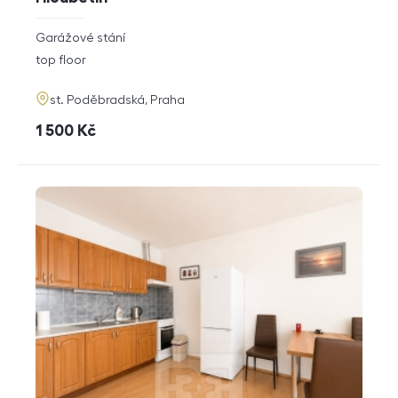
rozměry
Garážové stání
disposition
funkce
top floor
adresa
st. Poděbradská, Praha
cena
1 500
Kč