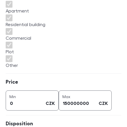
Apartment
Residential building
Commercial
Plot
Other
Price
Price
price (
CZK
)
price (
CZK
)
Min
Max
CZK
CZK
Disposition