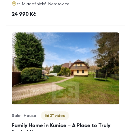
adresa
st. Mládežnická, Neratovice
cena
24 990
Kč
Sale
House
360° video
Offer type
Property type
Virtuální prohlídka
Family Home in Kunice – A Place to Truly