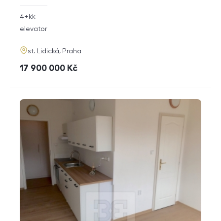
rozměry
4+kk
disposition
funkce
elevator
adresa
st. Lidická, Praha
cena
17 900 000
Kč