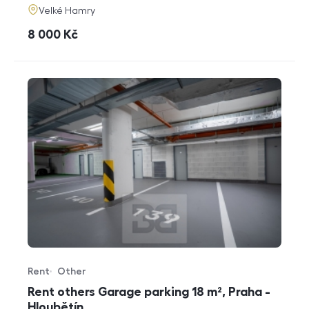
adresa
Velké Hamry
cena
8 000
Kč
Rent
Other
Offer type
Property type
Rent others Garage parking 18 m², Praha -
Hloubětín