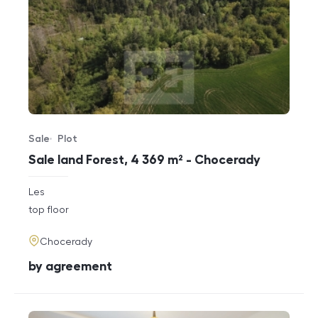
Sale
Plot
Offer type
Property type
Sale land Forest, 4 369 m² - Chocerady
rozměry
Les
disposition
funkce
top floor
adresa
Chocerady
cena
by agreement