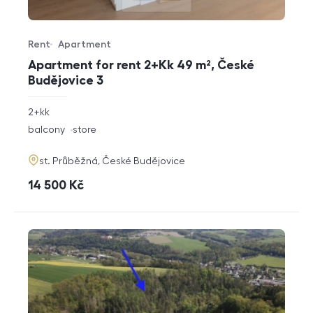
Rent
Apartment
Offer type
Property type
Apartment for rent 2+Kk 49 m², České
Budějovice 3
rozměry
2+kk
disposition
funkce
balcony
store
adresa
st. Průběžná, České Budějovice
cena
14 500
Kč