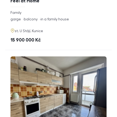
Feel at Home
rozměry
Family
disposition
funkce
garge
balcony
in a family house
adresa
st. U Stájí, Kunice
cena
15 900 000
Kč