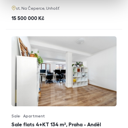
adresa
st. Na Čeperce, Unhošť
cena
15 500 000
Kč
Sale
Apartment
Offer type
Property type
Sale flats 4+KT 134 m², Praha - Anděl