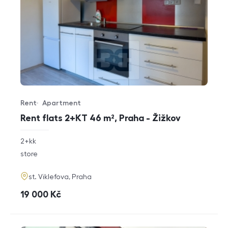
Rent
Apartment
Offer type
Property type
Rent flats 2+KT 46 m², Praha - Žižkov
rozměry
2+kk
disposition
funkce
store
adresa
st. Viklefova, Praha
cena
19 000
Kč