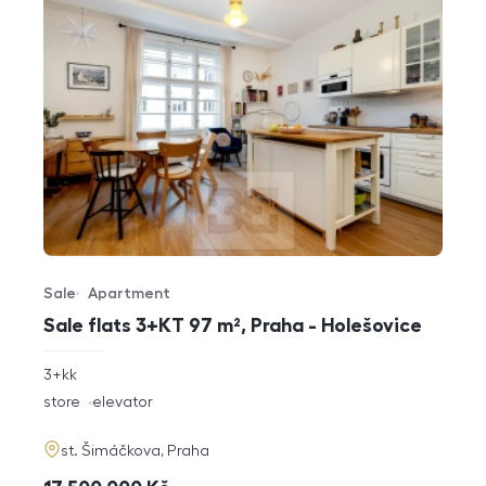
Sale
Apartment
Offer type
Property type
Sale flats 3+KT 97 m², Praha - Holešovice
rozměry
3+kk
disposition
funkce
store
elevator
adresa
st. Šimáčkova, Praha