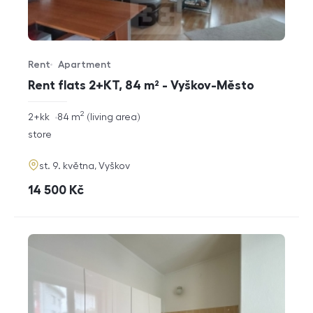
Rent
Apartment
Offer type
Property type
Rent flats 2+KT, 84 m² - Vyškov-Město
2
rozměry
2+kk
84
m
living area
disposition
funkce
store
adresa
st. 9. května, Vyškov
cena
14 500
Kč