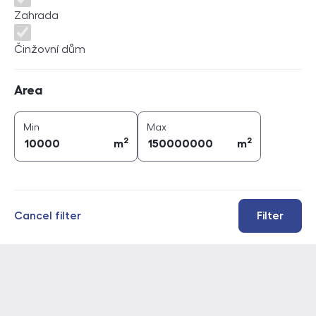
Zahrada
Činžovní dům
Area
Area
2
2
area (
m
)
area (
m
)
Min
Max
2
2
m
m
Cancel filter
Filter