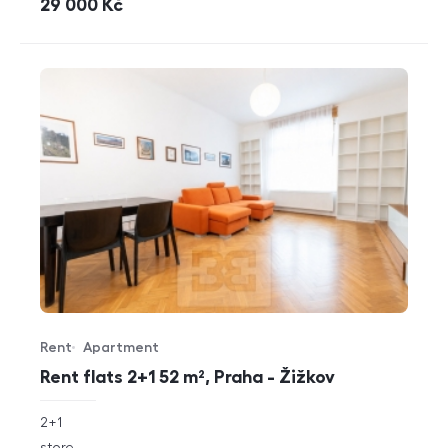
cena
29 000
Kč
Rent
Apartment
Offer type
Property type
Rent flats 2+1 52 m², Praha - Žižkov
rozměry
2+1
disposition
funkce