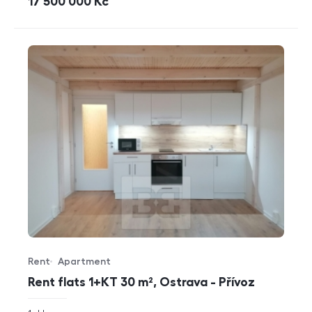
cena
17 500 000
Kč
Rent
Apartment
Offer type
Property type
Rent flats 1+KT 30 m², Ostrava - Přívoz