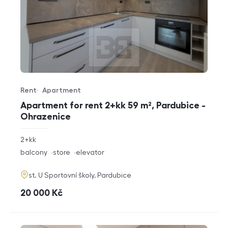
Rent
Apartment
Offer type
Property type
Apartment for rent 2+kk 59 m², Pardubice -
Ohrazenice
rozměry
2+kk
disposition
funkce
balcony
store
elevator
adresa
st. U Sportovní školy, Pardubice
cena
20 000
Kč