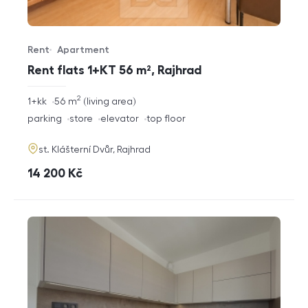
Rent
Apartment
Offer type
Property type
Rent flats 1+KT 56 m², Rajhrad
2
rozměry
1+kk
56
m
living area
disposition
funkce
parking
store
elevator
top floor
adresa
st. Klášterní Dvůr, Rajhrad
cena
14 200
Kč