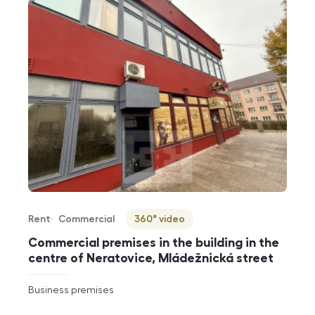
Rent
Commercial
360° video
Offer type
Property type
Virtuální prohlídka
Commercial premises in the building in the
centre of Neratovice, Mládežnická street
rozměry
Business premises
disposition
funkce