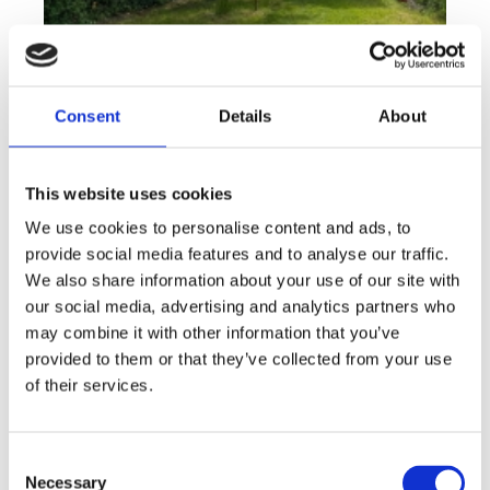
Consent
Details
About
This website uses cookies
We use cookies to personalise content and ads, to
Rent
Apartment
Offer type
Property type
provide social media features and to analyse our traffic.
Rent flats 2+KT 41 m², Plzeň - Lobzy
We also share information about your use of our site with
our social media, advertising and analytics partners who
rozměry
2+kk
may combine it with other information that you’ve
disposition
funkce
garden
store
provided to them or that they’ve collected from your use
of their services.
adresa
st. U Světovaru, Plzeň
cena
14 000
Kč
Consent
Necessary
Selection