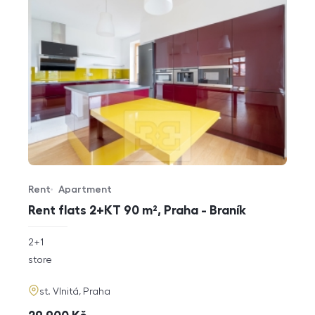
Rent
Apartment
Offer type
Property type
Rent flats 2+KT 90 m², Praha - Braník
rozměry
2+1
disposition
funkce
store
adresa
st. Vlnitá, Praha