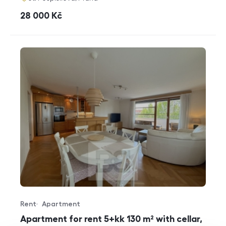
cena
28 000
Kč
Rent
Apartment
Offer type
Property type
Apartment for rent 5+kk 130 m² with cellar,