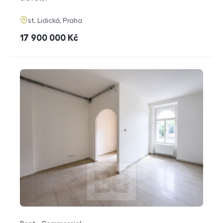
adresa
st. Lidická, Praha
cena
17 900 000
Kč