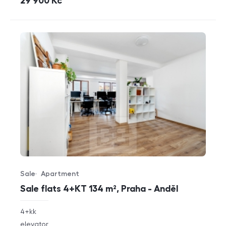
cena
29 900
Kč
Sale
Apartment
Offer type
Property type
Sale flats 4+KT 134 m², Praha - Anděl
rozměry
4+kk
disposition
funkce
elevator