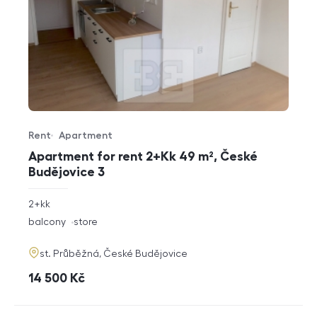
Rent
Apartment
Offer type
Property type
Apartment for rent 2+Kk 49 m², České
Budějovice 3
rozměry
2+kk
disposition
funkce
balcony
store
adresa
st. Průběžná, České Budějovice
cena
14 500
Kč