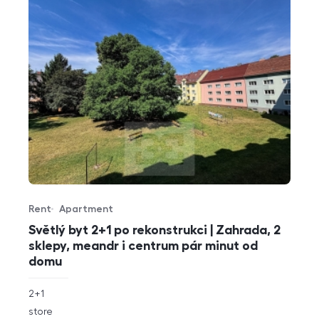
Rent
Apartment
Offer type
Property type
Světlý byt 2+1 po rekonstrukci | Zahrada, 2
sklepy, meandr i centrum pár minut od
domu
rozměry
2+1
disposition
funkce
store