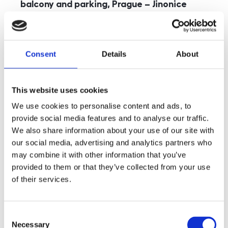
balcony and parking, Prague – Jinonice
rozměry
5+kk
disposition
funkce
parking
balcony
store
elevator
Consent
Details
About
adresa
st. Kohoutových, Praha
cena
49 000
Kč
This website uses cookies
We use cookies to personalise content and ads, to
provide social media features and to analyse our traffic.
We also share information about your use of our site with
our social media, advertising and analytics partners who
may combine it with other information that you’ve
provided to them or that they’ve collected from your use
of their services.
Consent
Necessary
Selection