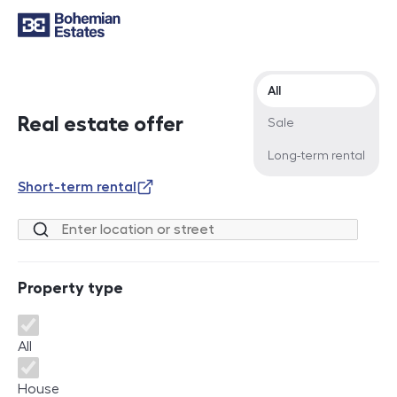
Offer type
All
Real estate offer
Sale
Long-term rental
Short-term rental
Location or street
Property type
Property type
All
House