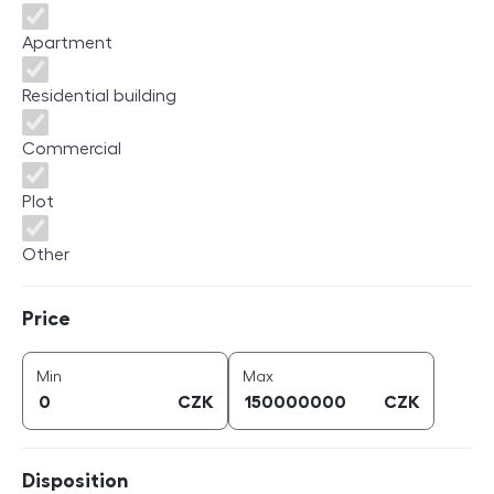
Apartment
Residential building
Commercial
Plot
Other
Price
Price
price (
CZK
)
price (
CZK
)
Min
Max
CZK
CZK
Disposition