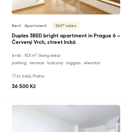
Rent
Apartment
360° video
Offer type
Property type
Virtuální prohlídka
Duplex 3BED bright apartment in Prague 6 –
Červený Vrch, street Irská
2
rozměry
4+kk
153
m
living area
disposition
funkce
parking
terrace
balcony
loggias
elevator
adresa
st. Irská, Praha
cena
36 500
Kč