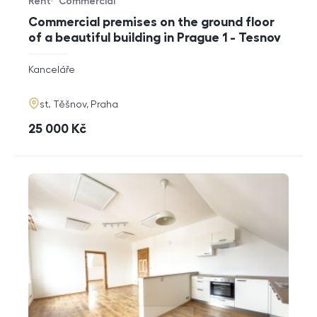
Rent
Commercial
Offer type
Property type
Commercial premises on the ground floor
of a beautiful building in Prague 1 - Tesnov
rozměry
Kanceláře
disposition
funkce
adresa
st. Těšnov, Praha
cena
25 000
Kč