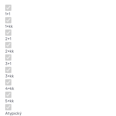
Disposition
1+1
1+kk
2+1
2+kk
3+1
3+kk
4+kk
5+kk
Atypický