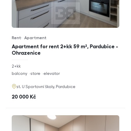
Rent
Apartment
Offer type
Property type
Apartment for rent 2+kk 59 m², Pardubice -
Ohrazenice
rozměry
2+kk
disposition
funkce
balcony
store
elevator
adresa
st. U Sportovní školy, Pardubice
cena
20 000
Kč