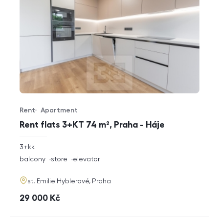
Rent
Apartment
Offer type
Property type
Rent flats 3+KT 74 m², Praha - Háje
rozměry
3+kk
disposition
funkce
balcony
store
elevator
adresa
st. Emilie Hyblerové, Praha
cena
29 000
Kč