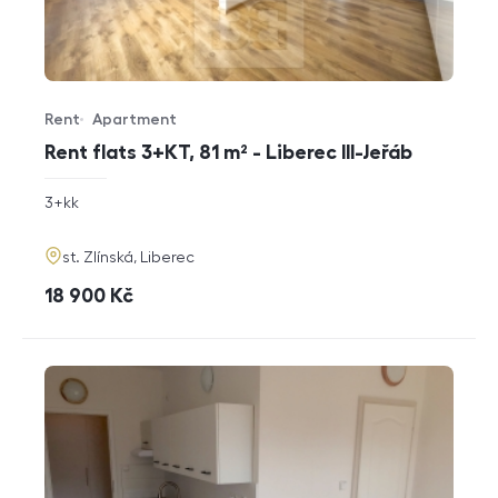
Rent
Apartment
Offer type
Property type
Rent flats 3+KT, 81 m² - Liberec III-Jeřáb
rozměry
3+kk
disposition
funkce
adresa
st. Zlínská, Liberec
cena
18 900
Kč