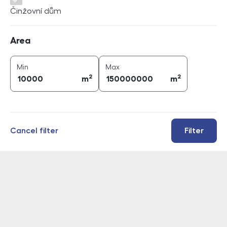
Činžovní dům
Area
Area
2
2
area (
m
)
area (
m
)
Min
Max
2
2
m
m
Cancel filter
Filter