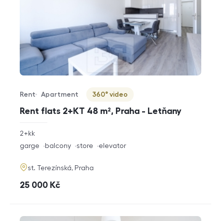
Rent
Apartment
360° video
Offer type
Property type
Virtuální prohlídka
Rent flats 2+KT 48 m², Praha - Letňany
rozměry
2+kk
disposition
funkce
garge
balcony
store
elevator
adresa
st. Terezínská, Praha
cena
25 000
Kč