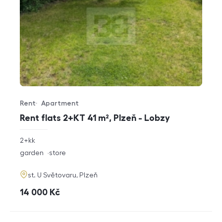
Rent
Apartment
Offer type
Property type
Rent flats 2+KT 41 m², Plzeň - Lobzy
rozměry
2+kk
disposition
funkce
garden
store
adresa
st. U Světovaru, Plzeň
cena
14 000
Kč