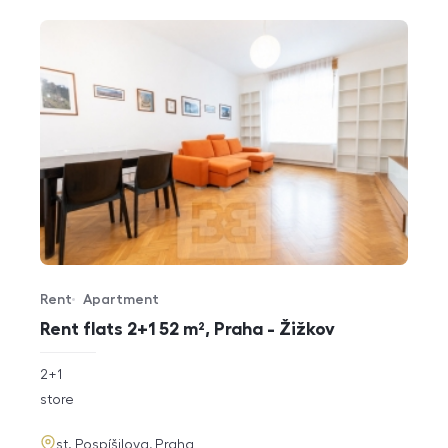
Rent
Apartment
Offer type
Property type
Rent flats 2+1 52 m², Praha - Žižkov
rozměry
2+1
disposition
funkce
store
adresa
st. Pospíšilova, Praha