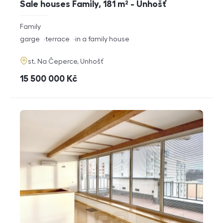
Sale houses Family, 181 m² - Unhošť
rozměry
Family
disposition
funkce
garge
terrace
in a family house
adresa
st. Na Čeperce, Unhošť
cena
15 500 000
Kč