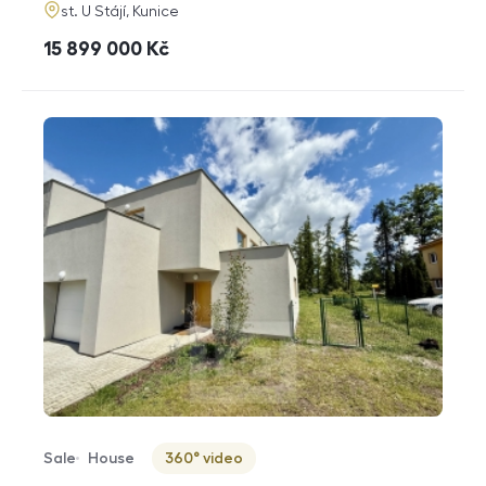
adresa
st. U Stájí, Kunice
cena
15 899 000
Kč
Sale
House
360° video
Offer type
Property type
Virtuální prohlídka