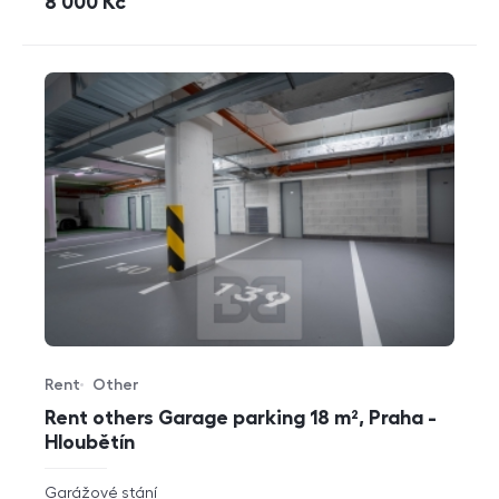
cena
8 000
Kč
Rent
Other
Offer type
Property type
Rent others Garage parking 18 m², Praha -
Hloubětín
rozměry
Garážové stání