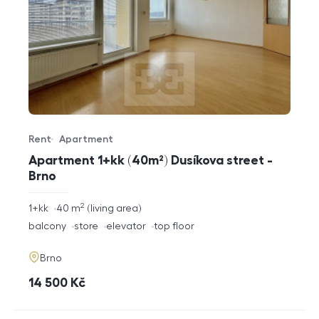
Rent
Apartment
Offer type
Property type
Apartment 1+kk (40m²) Dusíkova street -
Brno
2
rozměry
1+kk
40
m
living area
disposition
funkce
balcony
store
elevator
top floor
adresa
Brno
cena
14 500
Kč