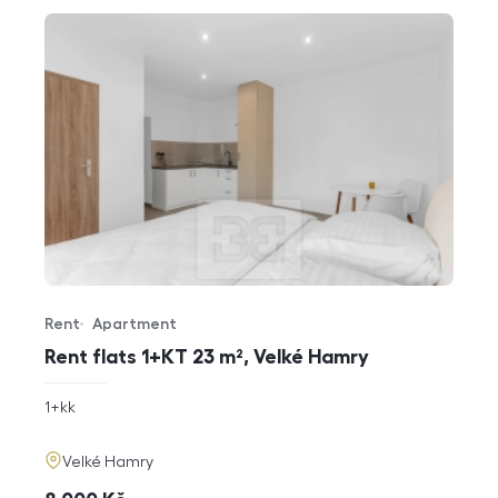
Rent
Apartment
Offer type
Property type
Rent flats 1+KT 23 m², Velké Hamry
rozměry
1+kk
disposition
funkce
adresa
Velké Hamry