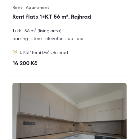
Rent
Apartment
Offer type
Property type
Rent flats 1+KT 56 m², Rajhrad
2
rozměry
1+kk
56
m
living area
disposition
funkce
parking
store
elevator
top floor
adresa
st. Klášterní Dvůr, Rajhrad
cena
14 200
Kč