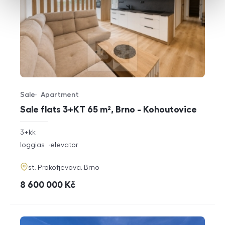
Sale
Apartment
Offer type
Property type
Sale flats 3+KT 65 m², Brno - Kohoutovice
rozměry
3+kk
disposition
funkce
loggias
elevator
adresa
st. Prokofjevova, Brno
cena
8 600 000
Kč