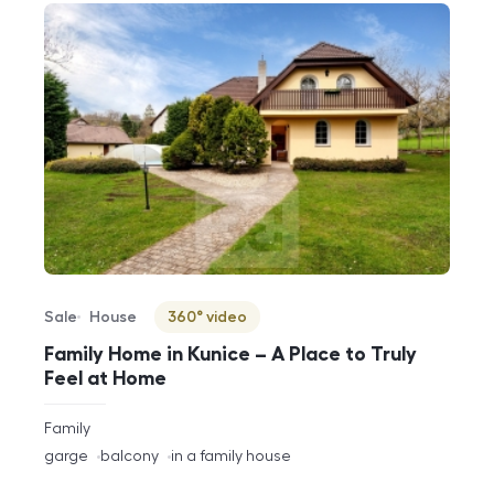
Sale
House
360° video
Offer type
Property type
Virtuální prohlídka
Family Home in Kunice – A Place to Truly
Feel at Home
rozměry
Family
disposition
funkce
garge
balcony
in a family house