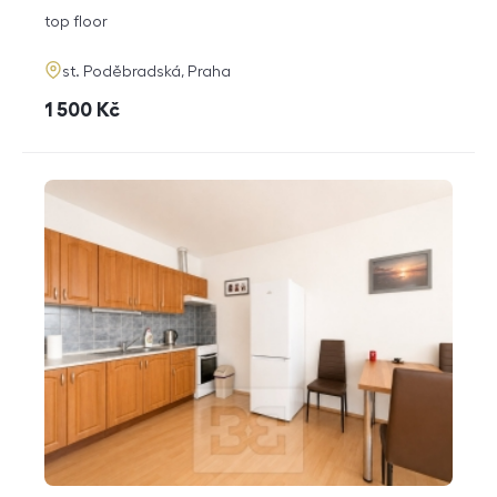
disposition
funkce
top floor
adresa
st. Poděbradská, Praha
cena
1 500
Kč