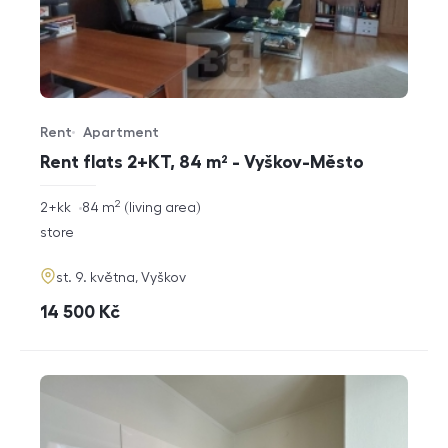
Rent
Apartment
Offer type
Property type
Rent flats 2+KT, 84 m² - Vyškov-Město
2
rozměry
2+kk
84
m
living area
disposition
funkce
store
adresa
st. 9. května, Vyškov
cena
14 500
Kč