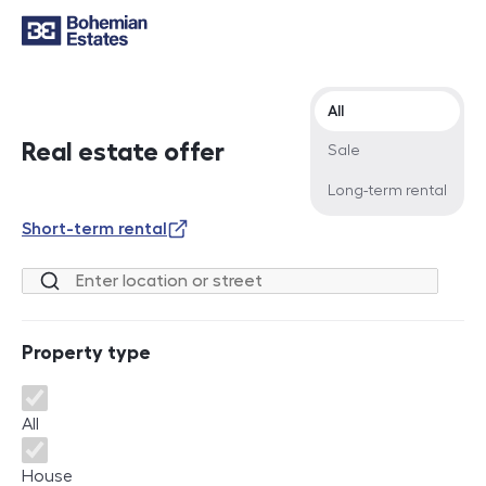
Offer type
All
Real estate offer
Sale
Long-term rental
Short-term rental
Location or street
Property type
Property type
All
House