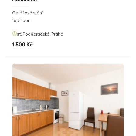
rozměry
Garážové stání
disposition
funkce
top floor
adresa
st. Poděbradská, Praha
cena
1 500
Kč