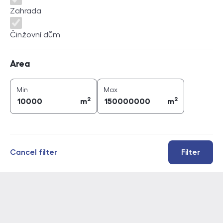
Zahrada
Činžovní dům
Area
Area
2
2
area (
m
)
area (
m
)
Min
Max
2
2
m
m
Cancel filter
Filter