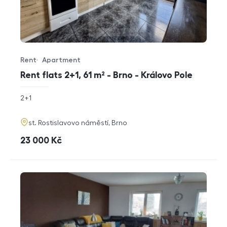
Rent
Apartment
Offer type
Property type
Rent flats 2+1, 61 m² - Brno - Královo Pole
rozměry
2+1
disposition
funkce
adresa
st. Rostislavovo náměstí, Brno
cena
23 000
Kč