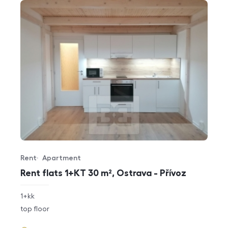
Rent
Apartment
Offer type
Property type
Rent flats 1+KT 30 m², Ostrava - Přívoz
rozměry
1+kk
disposition
funkce
top floor