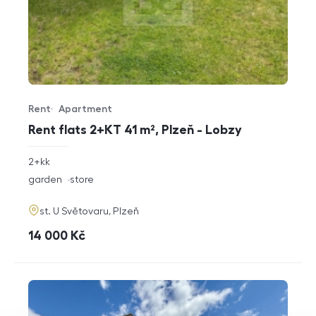
Rent
Apartment
Offer type
Property type
Rent flats 2+KT 41 m², Plzeň - Lobzy
rozměry
2+kk
disposition
funkce
garden
store
adresa
st. U Světovaru, Plzeň
cena
14 000
Kč