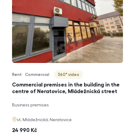
Rent
Commercial
360° video
Offer type
Property type
Virtuální prohlídka
Commercial premises in the building in the
centre of Neratovice, Mládežnická street
rozměry
Business premises
disposition
funkce
adresa
st. Mládežnická, Neratovice
cena
24 990
Kč