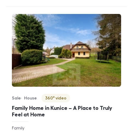
Sale
House
360° video
Offer type
Property type
Virtuální prohlídka
Family Home in Kunice – A Place to Truly
Feel at Home
rozměry
Family
disposition