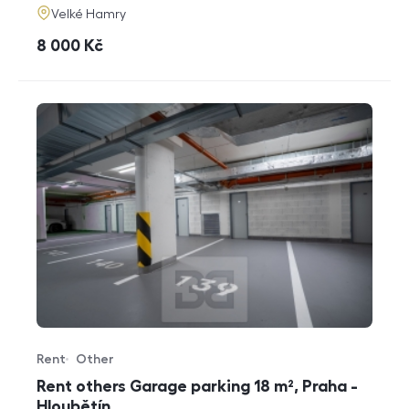
adresa
Velké Hamry
cena
8 000
Kč
Rent
Other
Offer type
Property type
Rent others Garage parking 18 m², Praha -
Hloubětín