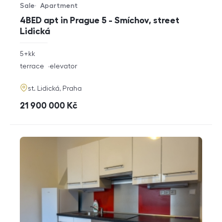
Sale
Apartment
Offer type
Property type
4BED apt in Prague 5 - Smíchov, street
Lidická
rozměry
5+kk
disposition
funkce
terrace
elevator
adresa
st. Lidická, Praha
cena
21 900 000
Kč