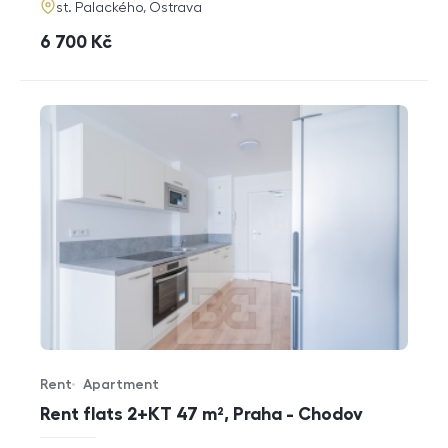
adresa
st. Palackého, Ostrava
cena
6 700
Kč
Rent
Apartment
Offer type
Property type
Rent flats 2+KT 47 m², Praha - Chodov