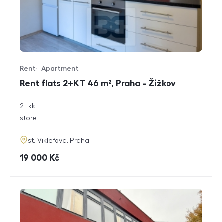
Rent
Apartment
Offer type
Property type
Rent flats 2+KT 46 m², Praha - Žižkov
rozměry
2+kk
disposition
funkce
store
adresa
st. Viklefova, Praha
cena
19 000
Kč