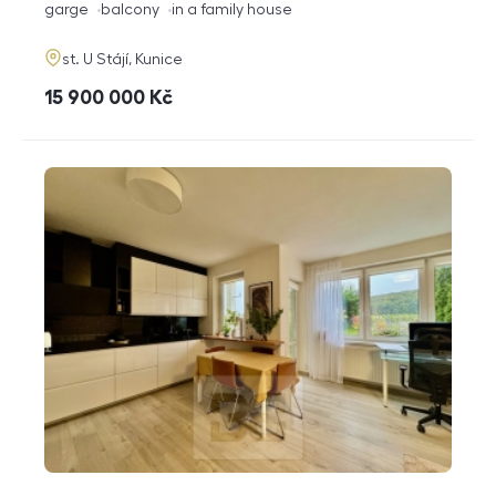
funkce
garge
balcony
in a family house
adresa
st. U Stájí, Kunice
cena
15 900 000
Kč