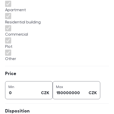
Apartment
Residential building
Commercial
Plot
Other
Price
Price
price (
CZK
)
price (
CZK
)
Min
Max
CZK
CZK
Disposition