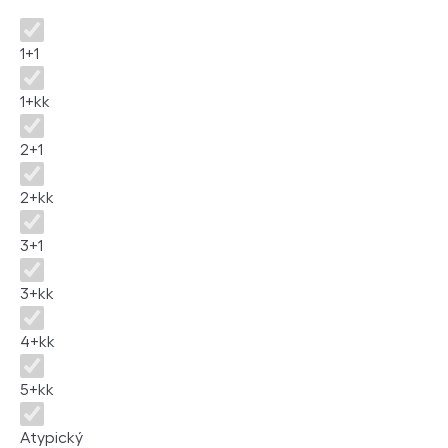
Disposition
1+1
1+kk
2+1
2+kk
3+1
3+kk
4+kk
5+kk
Atypický