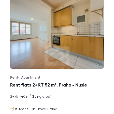
Rent
Apartment
Offer type
Property type
Rent flats 2+KT 52 m², Praha - Nusle
2
rozměry
2+kk
40
m
living area
disposition
funkce
adresa
st. Marie Cibulkové, Praha