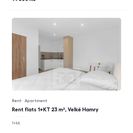
Rent
Apartment
Offer type
Property type
Rent flats 1+KT 23 m², Velké Hamry
rozměry
1+kk
disposition
funkce