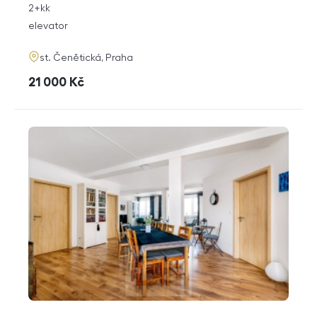
rozměry
2+kk
disposition
funkce
elevator
adresa
st. Čenětická, Praha
cena
21 000
Kč