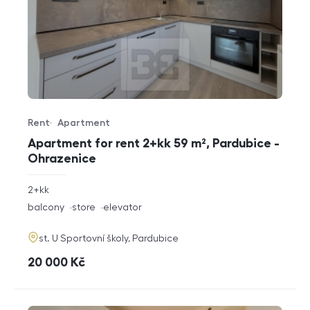
Rent
Apartment
Offer type
Property type
Apartment for rent 2+kk 59 m², Pardubice -
Ohrazenice
rozměry
2+kk
disposition
funkce
balcony
store
elevator
adresa
st. U Sportovní školy, Pardubice
cena
20 000
Kč