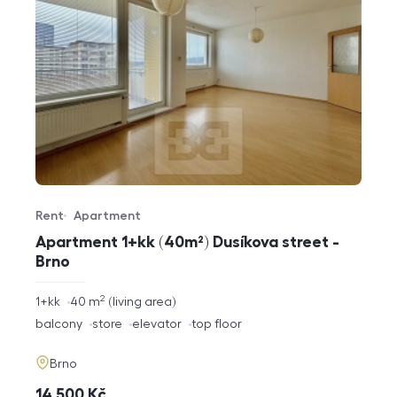
Rent
Apartment
Offer type
Property type
Apartment 1+kk (40m²) Dusíkova street -
Brno
2
rozměry
1+kk
40
m
living area
disposition
funkce
balcony
store
elevator
top floor
adresa
Brno
cena
14 500
Kč