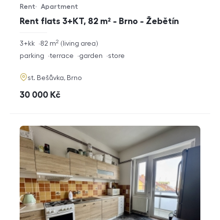
Rent
Apartment
Offer type
Property type
Rent flats 3+KT, 82 m² - Brno - Žebětín
2
rozměry
3+kk
82
m
living area
disposition
funkce
parking
terrace
garden
store
adresa
st. Bešůvka, Brno
cena
30 000
Kč