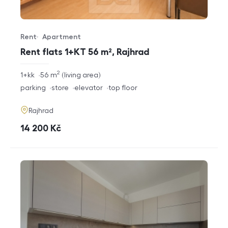
Rent
Apartment
Offer type
Property type
Rent flats 1+KT 56 m², Rajhrad
2
rozměry
1+kk
56
m
living area
disposition
funkce
parking
store
elevator
top floor
adresa
Rajhrad
cena
14 200
Kč