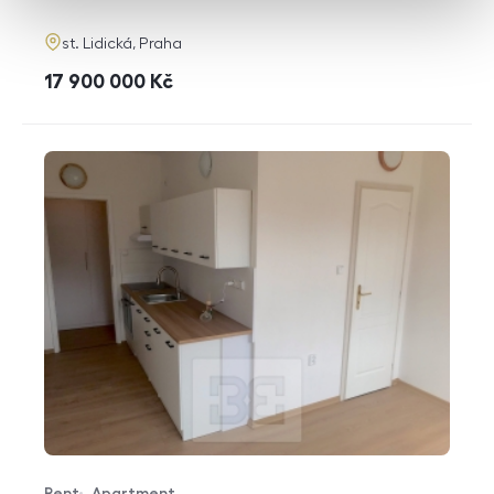
adresa
st. Lidická, Praha
cena
17 900 000
Kč
Rent
Apartment