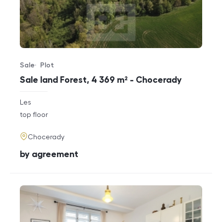
Sale
Plot
Offer type
Property type
Sale land Forest, 4 369 m² - Chocerady
rozměry
Les
disposition
funkce
top floor
adresa
Chocerady
cena
by agreement