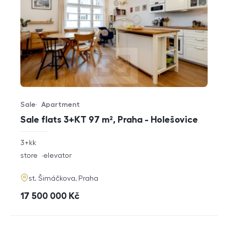
Sale
Apartment
Offer type
Property type
Sale flats 3+KT 97 m², Praha - Holešovice
rozměry
3+kk
disposition
funkce
store
elevator
adresa
st. Šimáčkova, Praha
cena
17 500 000
Kč