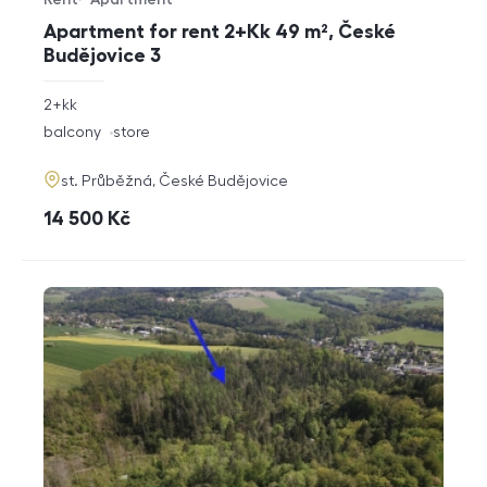
Offer type
Property type
Apartment for rent 2+Kk 49 m², České
Budějovice 3
rozměry
2+kk
disposition
funkce
balcony
store
adresa
st. Průběžná, České Budějovice
cena
14 500
Kč