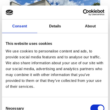
Consent
Details
About
This website uses cookies
We use cookies to personalise content and ads, to
provide social media features and to analyse our traffic.
We also share information about your use of our site with
Sale
House
360° video
Offer type
Property type
Virtuální prohlídka
our social media, advertising and analytics partners who
Sale houses Family, 181 m² - Unhošť
may combine it with other information that you’ve
provided to them or that they’ve collected from your use
rozměry
Family
of their services.
disposition
funkce
garge
terrace
in a family house
adresa
st. Na Čeperce, Unhošť
Consent
Necessary
Selection
cena
15 500 000
Kč