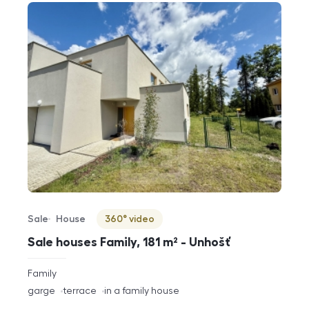
Sale
House
360° video
Offer type
Property type
Virtuální prohlídka
Sale houses Family, 181 m² - Unhošť
rozměry
Family
disposition
funkce
garge
terrace
in a family house