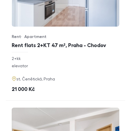
Rent
Apartment
Offer type
Property type
Rent flats 2+KT 47 m², Praha - Chodov
rozměry
2+kk
disposition
funkce
elevator
adresa
st. Čenětická, Praha
cena
21 000
Kč