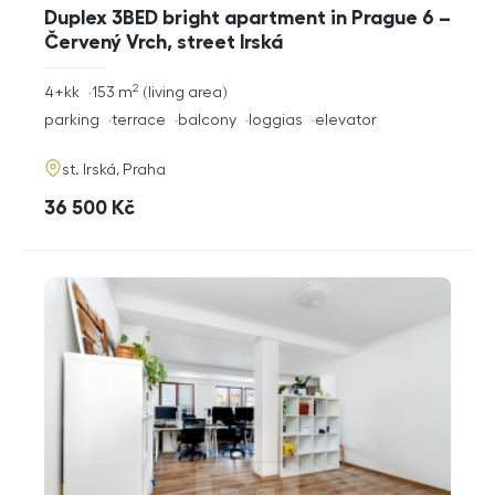
Duplex 3BED bright apartment in Prague 6 –
Červený Vrch, street Irská
2
rozměry
4+kk
153
m
living area
disposition
funkce
parking
terrace
balcony
loggias
elevator
adresa
st. Irská, Praha
cena
36 500
Kč