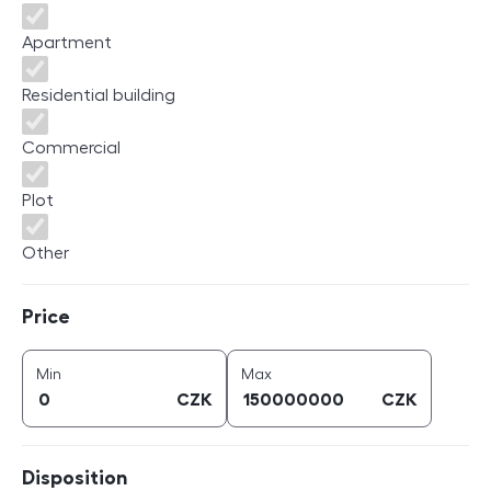
Apartment
Residential building
Commercial
Plot
Other
Price
Price
price (
CZK
)
price (
CZK
)
Min
Max
CZK
CZK
Disposition