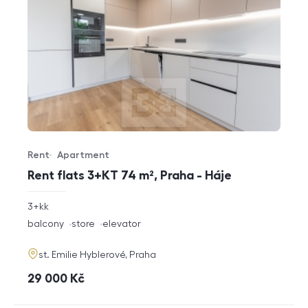
Rent
Apartment
Offer type
Property type
Rent flats 3+KT 74 m², Praha - Háje
rozměry
3+kk
disposition
funkce
balcony
store
elevator
adresa
st. Emilie Hyblerové, Praha
cena
29 000
Kč