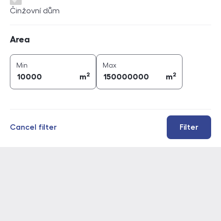
Činžovní dům
Area
Area
2
2
area (
m
)
area (
m
)
Min
Max
2
2
m
m
Cancel filter
Filter