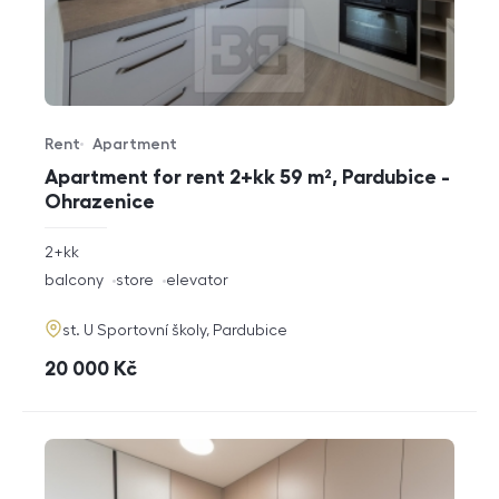
Rent
Apartment
Offer type
Property type
Apartment for rent 2+kk 59 m², Pardubice -
Ohrazenice
rozměry
2+kk
disposition
funkce
balcony
store
elevator
adresa
st. U Sportovní školy, Pardubice
cena
20 000
Kč