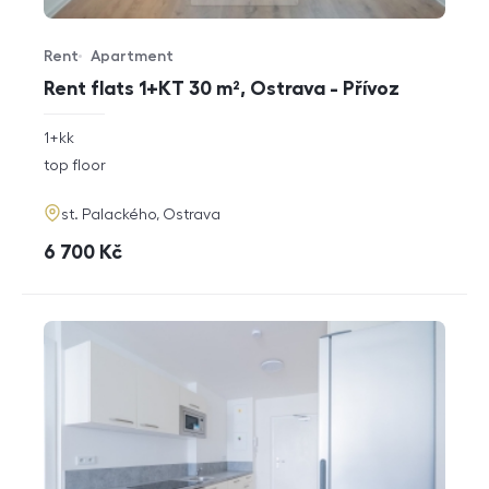
Rent
Apartment
Offer type
Property type
Rent flats 1+KT 30 m², Ostrava - Přívoz
rozměry
1+kk
disposition
funkce
top floor
adresa
st. Palackého, Ostrava
cena
6 700
Kč