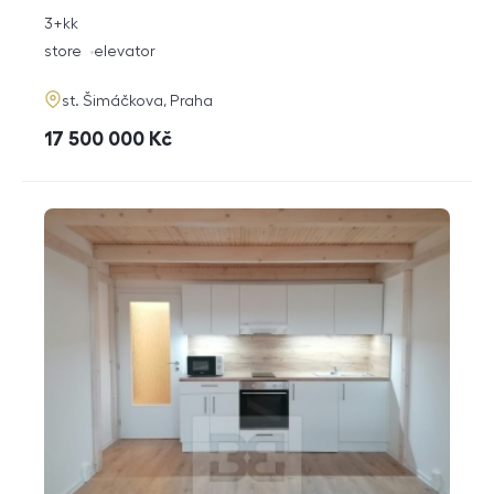
rozměry
3+kk
disposition
funkce
store
elevator
adresa
st. Šimáčkova, Praha
cena
17 500 000
Kč