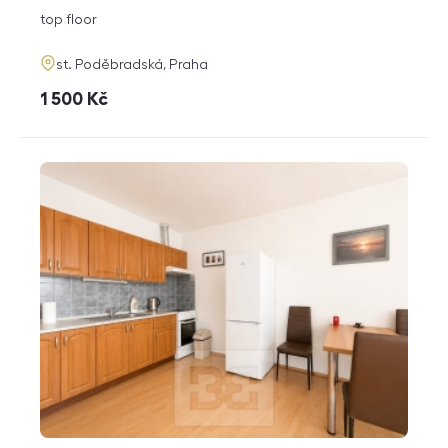
disposition
funkce
top floor
adresa
st. Poděbradská, Praha
cena
1 500
Kč