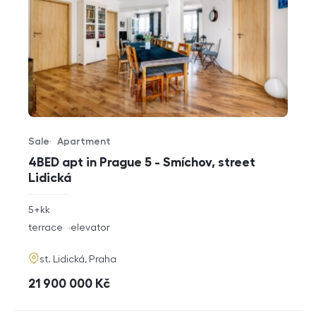
Sale
Apartment
Offer type
Property type
4BED apt in Prague 5 - Smíchov, street
Lidická
rozměry
5+kk
disposition
funkce
terrace
elevator
adresa
st. Lidická, Praha
cena
21 900 000
Kč