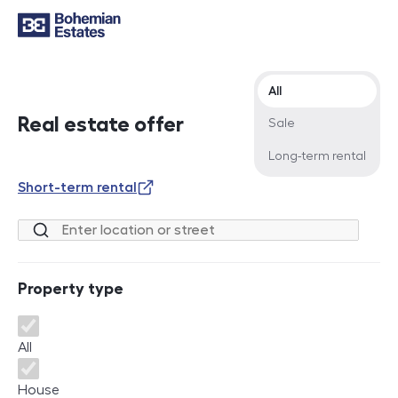
Offer type
All
Real estate offer
Sale
Long-term rental
Short-term rental
Location or street
Property type
Property type
All
House