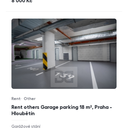
cena
8 000
Kč
Rent
Other
Offer type
Property type
Rent others Garage parking 18 m², Praha -
Hloubětín
rozměry
Garážové stání