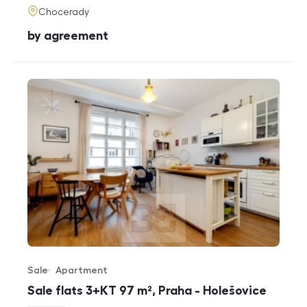
adresa
Chocerady
cena
by agreement
Sale
Apartment
Offer type
Property type
Sale flats 3+KT 97 m², Praha - Holešovice