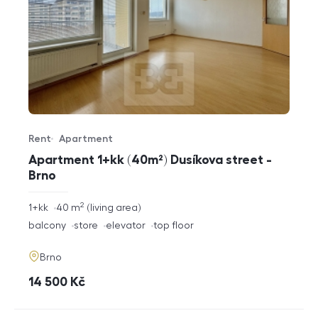
Rent
Apartment
Offer type
Property type
Apartment 1+kk (40m²) Dusíkova street -
Brno
2
rozměry
1+kk
40
m
living area
disposition
funkce
balcony
store
elevator
top floor
adresa
Brno
cena
14 500
Kč