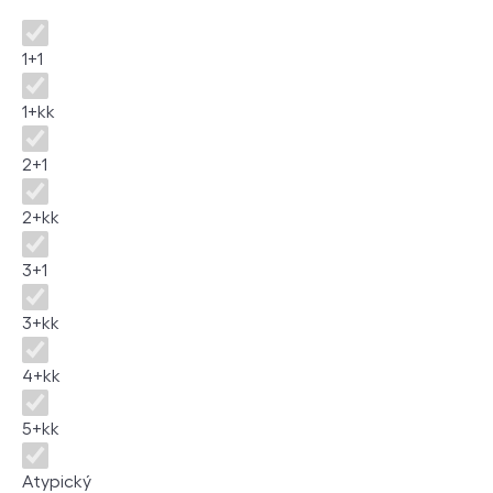
Disposition
1+1
1+kk
2+1
2+kk
3+1
3+kk
4+kk
5+kk
Atypický