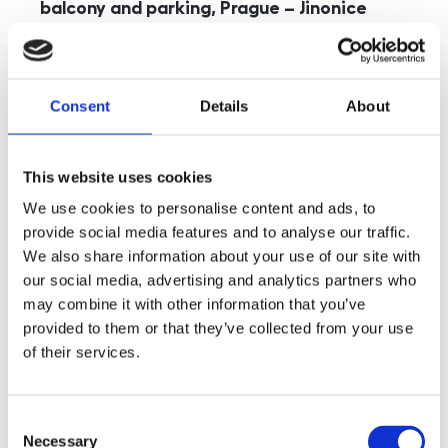
balcony and parking, Prague – Jinonice
rozměry
5+kk
disposition
funkce
parking
balcony
store
elevator
Consent
Details
About
adresa
st. Kohoutových, Praha
cena
49 000
Kč
This website uses cookies
We use cookies to personalise content and ads, to
provide social media features and to analyse our traffic.
We also share information about your use of our site with
our social media, advertising and analytics partners who
may combine it with other information that you’ve
provided to them or that they’ve collected from your use
of their services.
Consent
Necessary
Selection