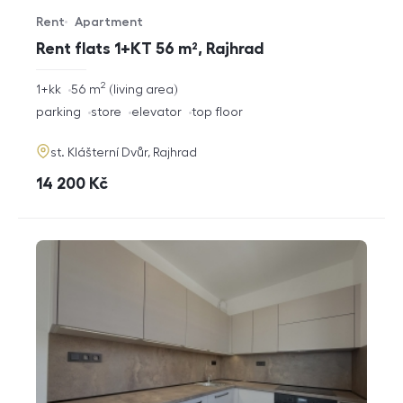
Rent
Apartment
Offer type
Property type
Rent flats 1+KT 56 m², Rajhrad
2
rozměry
1+kk
56
m
living area
disposition
funkce
parking
store
elevator
top floor
adresa
st. Klášterní Dvůr, Rajhrad
cena
14 200
Kč