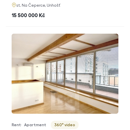
adresa
st. Na Čeperce, Unhošť
cena
15 500 000
Kč
Rent
Apartment
360° video
Offer type
Property type
Virtuální prohlídka