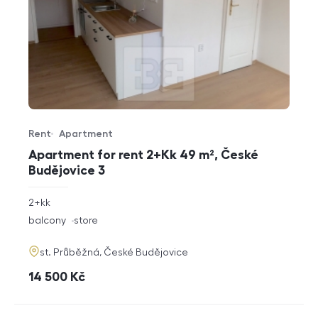
Rent
Apartment
Offer type
Property type
Apartment for rent 2+Kk 49 m², České
Budějovice 3
rozměry
2+kk
disposition
funkce
balcony
store
adresa
st. Průběžná, České Budějovice
cena
14 500
Kč