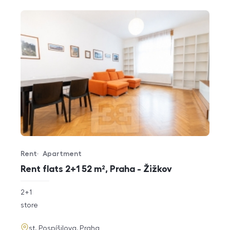
Rent
Apartment
Offer type
Property type
Rent flats 2+1 52 m², Praha - Žižkov
rozměry
2+1
disposition
funkce
store
adresa
st. Pospíšilova, Praha