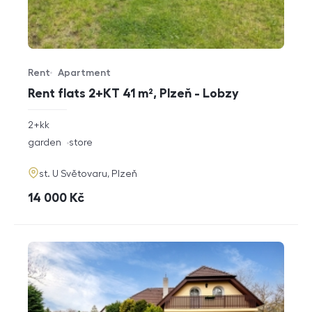
Rent
Apartment
Offer type
Property type
Rent flats 2+KT 41 m², Plzeň - Lobzy
rozměry
2+kk
disposition
funkce
garden
store
adresa
st. U Světovaru, Plzeň
cena
14 000
Kč