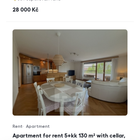
cena
28 000
Kč
Rent
Apartment
Offer type
Property type
Apartment for rent 5+kk 130 m² with cellar,