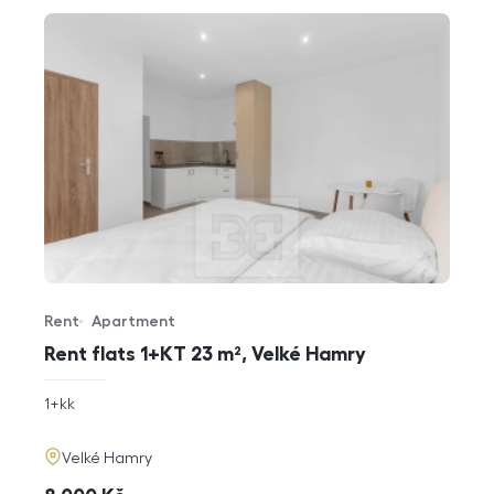
Rent
Apartment
Offer type
Property type
Rent flats 1+KT 23 m², Velké Hamry
rozměry
1+kk
disposition
funkce
adresa
Velké Hamry