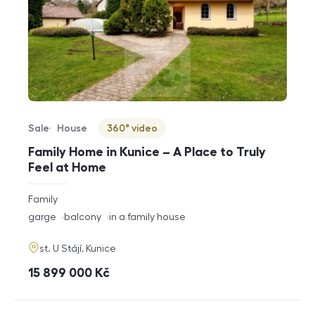
Sale
House
360° video
Offer type
Property type
Virtuální prohlídka
Family Home in Kunice – A Place to Truly
Feel at Home
rozměry
Family
disposition
funkce
garge
balcony
in a family house
adresa
st. U Stájí, Kunice
cena
15 899 000
Kč