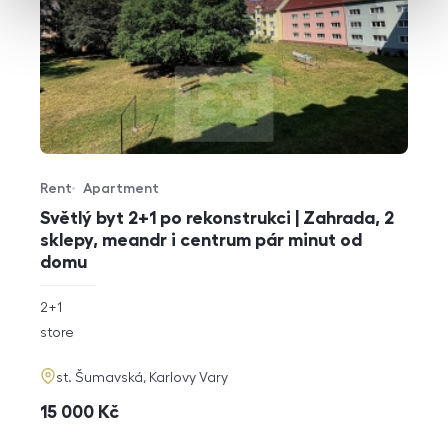
Rent
Apartment
Offer type
Property type
Světlý byt 2+1 po rekonstrukci | Zahrada, 2
sklepy, meandr i centrum pár minut od
domu
rozměry
2+1
disposition
funkce
store
adresa
st. Šumavská, Karlovy Vary
cena
15 000
Kč