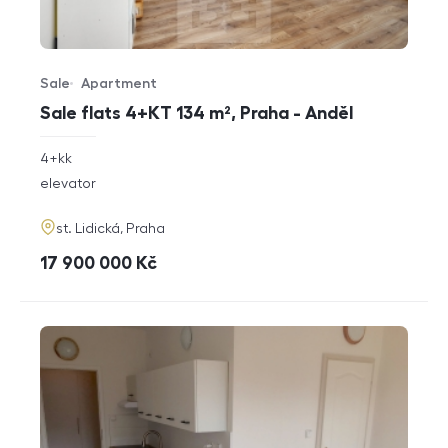
Sale
Apartment
Offer type
Property type
Sale flats 4+KT 134 m², Praha - Anděl
rozměry
4+kk
disposition
funkce
elevator
adresa
st. Lidická, Praha
cena
17 900 000
Kč