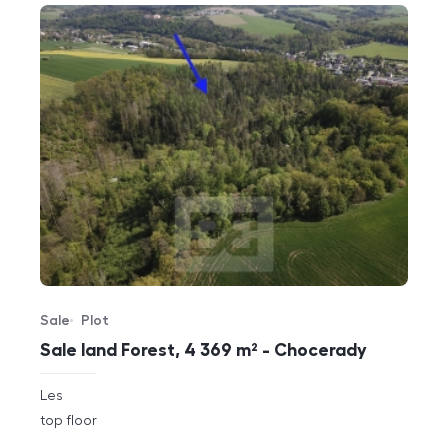
Sale
Plot
Offer type
Property type
Sale land Forest, 4 369 m² - Chocerady
rozměry
Les
disposition
funkce
top floor