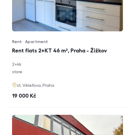
Rent
Apartment
Offer type
Property type
Rent flats 2+KT 46 m², Praha - Žižkov
rozměry
2+kk
disposition
funkce
store
adresa
st. Viklefova, Praha
cena
19 000
Kč