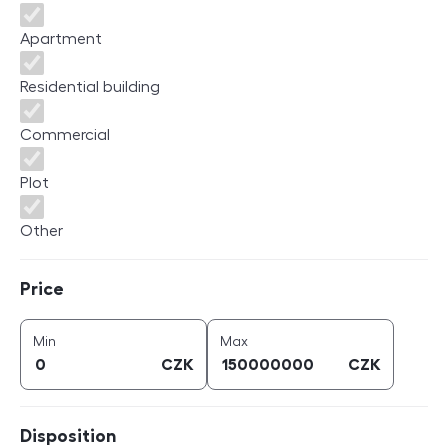
Apartment
Residential building
Commercial
Plot
Other
Price
Price
price (
CZK
)
price (
CZK
)
Min
Max
CZK
CZK
Disposition