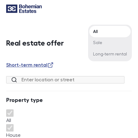
Offer type
All
Real estate offer
Sale
Long-term rental
Short-term rental
Location or street
Property type
Property type
All
House