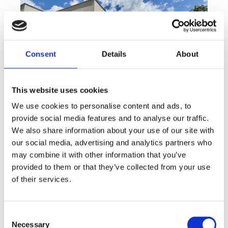
Consent
Details
About
This website uses cookies
We use cookies to personalise content and ads, to
provide social media features and to analyse our traffic.
We also share information about your use of our site with
Sale
House
360° video
Offer type
Property type
Virtuální prohlídka
our social media, advertising and analytics partners who
Sale houses Family, 181 m² - Unhošť
may combine it with other information that you’ve
provided to them or that they’ve collected from your use
rozměry
Family
of their services.
disposition
funkce
garge
terrace
in a family house
adresa
st. Na Čeperce, Unhošť
Consent
Necessary
Selection
cena
15 500 000
Kč