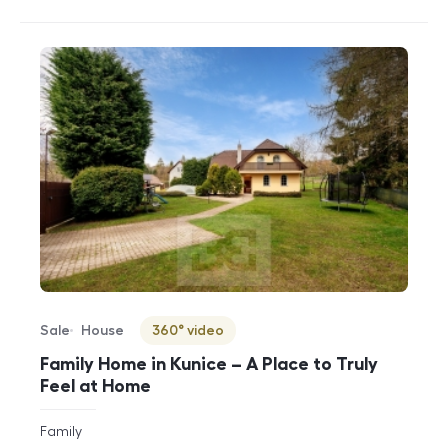
Sale
House
360° video
Offer type
Property type
Virtuální prohlídka
Family Home in Kunice – A Place to Truly
Feel at Home
rozměry
Family
disposition