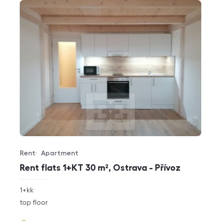
Rent
Apartment
Offer type
Property type
Rent flats 1+KT 30 m², Ostrava - Přívoz
rozměry
1+kk
disposition
funkce
top floor