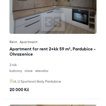
Rent
Apartment
Offer type
Property type
Apartment for rent 2+kk 59 m², Pardubice -
Ohrazenice
rozměry
2+kk
disposition
funkce
balcony
store
elevator
adresa
st. U Sportovní školy, Pardubice
cena
20 000
Kč