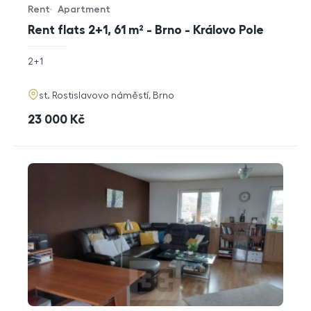
Rent
Apartment
Offer type
Property type
Rent flats 2+1, 61 m² - Brno - Královo Pole
rozměry
2+1
disposition
funkce
adresa
st. Rostislavovo náměstí, Brno
cena
23 000
Kč