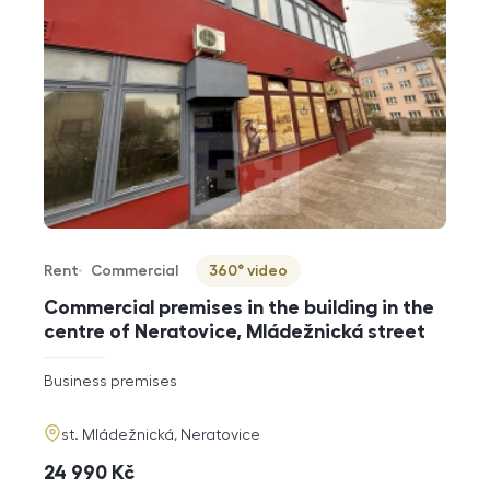
Rent
Commercial
360° video
Offer type
Property type
Virtuální prohlídka
Commercial premises in the building in the
centre of Neratovice, Mládežnická street
rozměry
Business premises
disposition
funkce
adresa
st. Mládežnická, Neratovice
cena
24 990
Kč