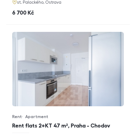
adresa
st. Palackého, Ostrava
cena
6 700
Kč
Rent
Apartment
Offer type
Property type
Rent flats 2+KT 47 m², Praha - Chodov