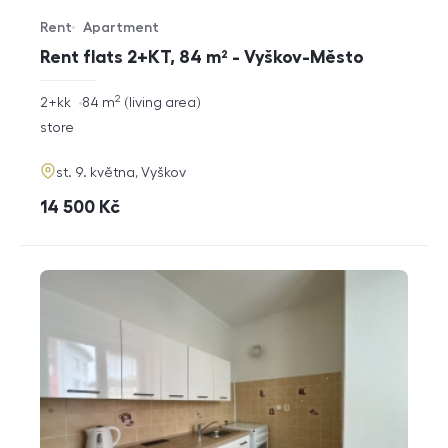
Rent
Apartment
Offer type
Property type
Rent flats 2+KT, 84 m² - Vyškov-Město
2
rozměry
2+kk
84
m
living area
disposition
funkce
store
adresa
st. 9. května, Vyškov
cena
14 500
Kč