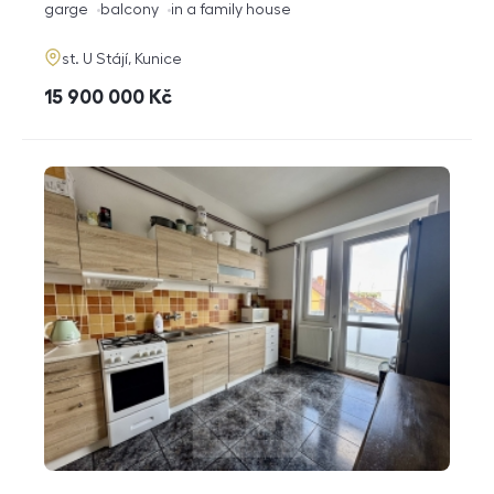
funkce
garge
balcony
in a family house
adresa
st. U Stájí, Kunice
cena
15 900 000
Kč