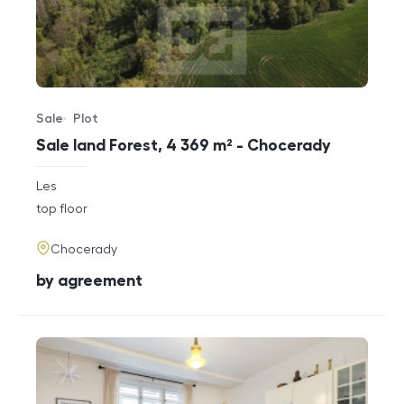
Sale
Plot
Offer type
Property type
Sale land Forest, 4 369 m² - Chocerady
rozměry
Les
disposition
funkce
top floor
adresa
Chocerady
cena
by agreement