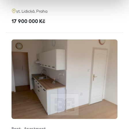
adresa
st. Lidická, Praha
cena
17 900 000
Kč
Rent
Apartment