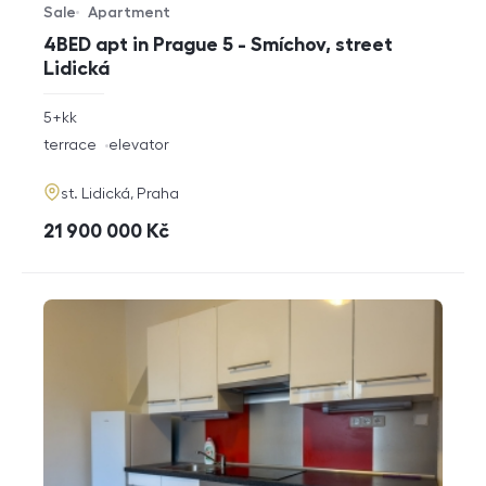
Sale
Apartment
Offer type
Property type
4BED apt in Prague 5 - Smíchov, street
Lidická
rozměry
5+kk
disposition
funkce
terrace
elevator
adresa
st. Lidická, Praha
cena
21 900 000
Kč