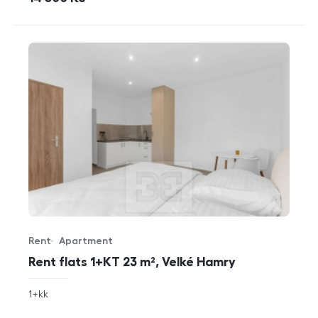
Rent
Apartment
Offer type
Property type
Rent flats 1+KT 23 m², Velké Hamry
rozměry
1+kk
disposition
funkce