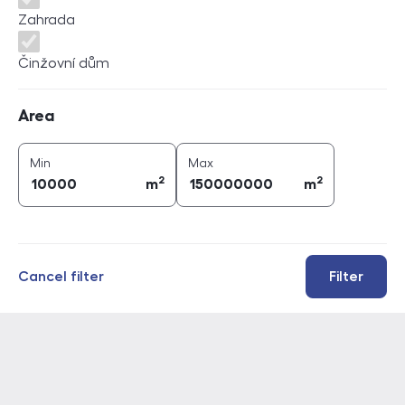
Zahrada
Činžovní dům
Area
Area
2
2
area (
m
)
area (
m
)
Min
Max
2
2
m
m
Cancel filter
Filter