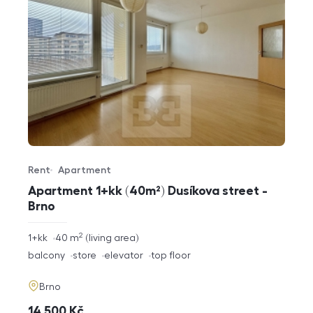
Rent
Apartment
Offer type
Property type
Apartment 1+kk (40m²) Dusíkova street -
Brno
2
rozměry
1+kk
40
m
living area
disposition
funkce
balcony
store
elevator
top floor
adresa
Brno
cena
14 500
Kč