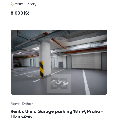
adresa
Velké Hamry
cena
8 000
Kč
Rent
Other
Offer type
Property type
Rent others Garage parking 18 m², Praha -
Hloubětín