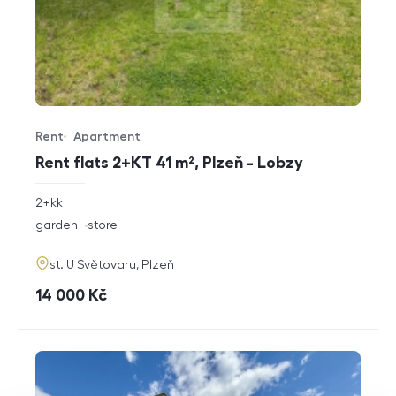
Rent
Apartment
Offer type
Property type
Rent flats 2+KT 41 m², Plzeň - Lobzy
rozměry
2+kk
disposition
funkce
garden
store
adresa
st. U Světovaru, Plzeň
cena
14 000
Kč