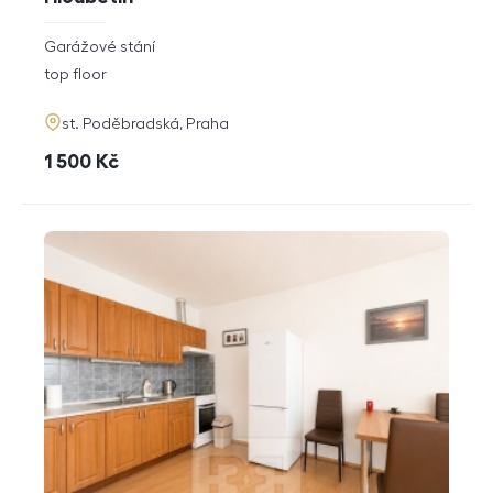
rozměry
Garážové stání
disposition
funkce
top floor
adresa
st. Poděbradská, Praha
cena
1 500
Kč