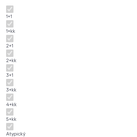
Disposition
1+1
1+kk
2+1
2+kk
3+1
3+kk
4+kk
5+kk
Atypický