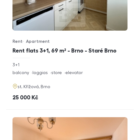
Rent
Apartment
Offer type
Property type
Rent flats 3+1, 69 m² - Brno - Staré Brno
rozměry
3+1
disposition
funkce
balcony
loggias
store
elevator
adresa
st. Křížová, Brno
cena
25 000
Kč