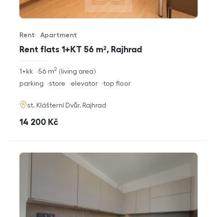
Rent
Apartment
Offer type
Property type
Rent flats 1+KT 56 m², Rajhrad
2
rozměry
1+kk
56
m
living area
disposition
funkce
parking
store
elevator
top floor
adresa
st. Klášterní Dvůr, Rajhrad
cena
14 200
Kč