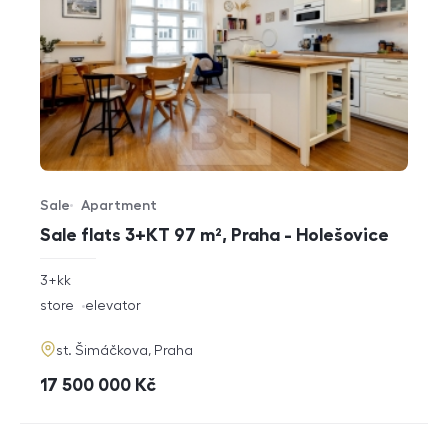
Sale
Apartment
Offer type
Property type
Sale flats 3+KT 97 m², Praha - Holešovice
rozměry
3+kk
disposition
funkce
store
elevator
adresa
st. Šimáčkova, Praha
cena
17 500 000
Kč