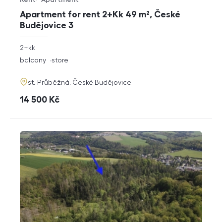
Offer type
Property type
Apartment for rent 2+Kk 49 m², České
Budějovice 3
rozměry
2+kk
disposition
funkce
balcony
store
adresa
st. Průběžná, České Budějovice
cena
14 500
Kč