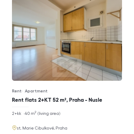
Rent
Apartment
Offer type
Property type
Rent flats 2+KT 52 m², Praha - Nusle
2
rozměry
2+kk
40
m
living area
disposition
funkce
adresa
st. Marie Cibulkové, Praha