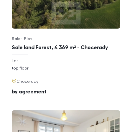
Sale
Plot
Offer type
Property type
Sale land Forest, 4 369 m² - Chocerady
rozměry
Les
disposition
funkce
top floor
adresa
Chocerady
cena
by agreement