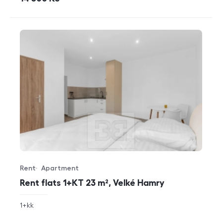
Rent
Apartment
Offer type
Property type
Rent flats 1+KT 23 m², Velké Hamry
rozměry
1+kk
disposition
funkce