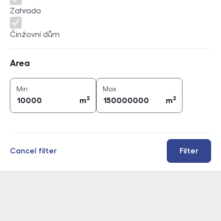
Zahrada
Činžovní dům
Area
Area
2
2
area (
m
)
area (
m
)
Min
Max
2
2
m
m
Cancel filter
Filter