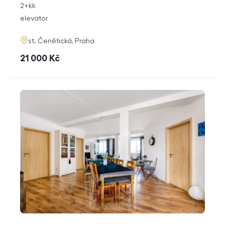
rozměry
2+kk
disposition
funkce
elevator
adresa
st. Čenětická, Praha
cena
21 000
Kč