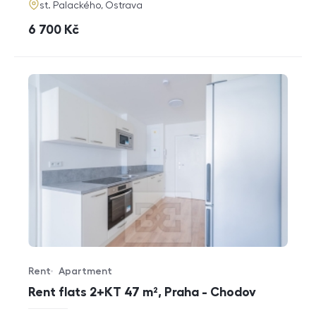
adresa
st. Palackého, Ostrava
cena
6 700
Kč
Rent
Apartment
Offer type
Property type
Rent flats 2+KT 47 m², Praha - Chodov