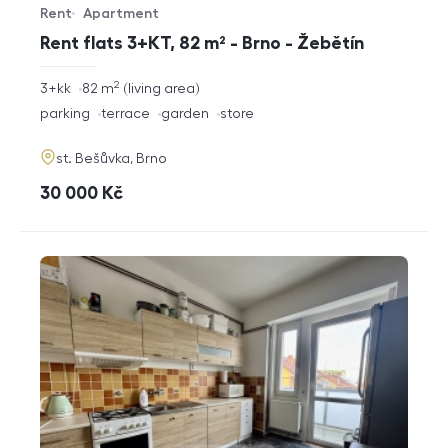
Rent
Apartment
Offer type
Property type
Rent flats 3+KT, 82 m² - Brno - Žebětín
2
rozměry
3+kk
82
m
living area
disposition
funkce
parking
terrace
garden
store
adresa
st. Bešůvka, Brno
cena
30 000
Kč