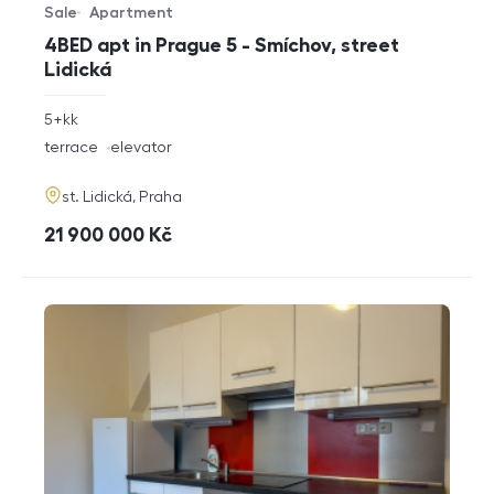
Sale
Apartment
Offer type
Property type
4BED apt in Prague 5 - Smíchov, street
Lidická
rozměry
5+kk
disposition
funkce
terrace
elevator
adresa
st. Lidická, Praha
cena
21 900 000
Kč