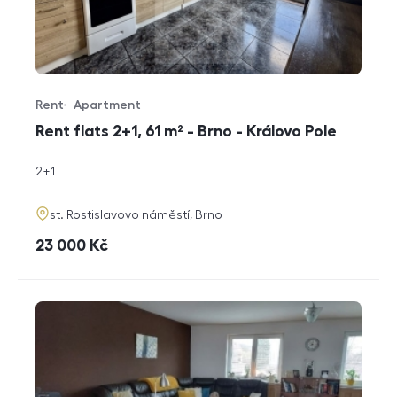
Rent
Apartment
Offer type
Property type
Rent flats 2+1, 61 m² - Brno - Královo Pole
rozměry
2+1
disposition
funkce
adresa
st. Rostislavovo náměstí, Brno
cena
23 000
Kč