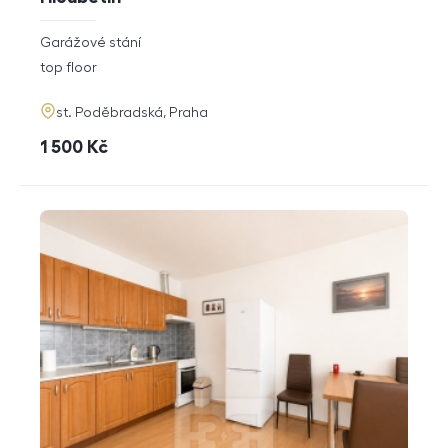
rozměry
Garážové stání
disposition
funkce
top floor
adresa
st. Poděbradská, Praha
cena
1 500
Kč