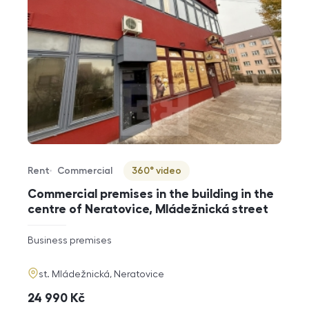
Rent
Commercial
360° video
Offer type
Property type
Virtuální prohlídka
Commercial premises in the building in the
centre of Neratovice, Mládežnická street
rozměry
Business premises
disposition
funkce
adresa
st. Mládežnická, Neratovice
cena
24 990
Kč