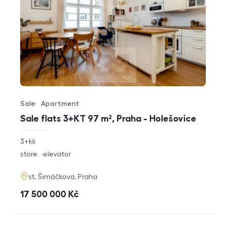
Sale
Apartment
Offer type
Property type
Sale flats 3+KT 97 m², Praha - Holešovice
rozměry
3+kk
disposition
funkce
store
elevator
adresa
st. Šimáčkova, Praha
cena
17 500 000
Kč