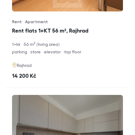
Rent
Apartment
Offer type
Property type
Rent flats 1+KT 56 m², Rajhrad
2
rozměry
1+kk
56
m
living area
disposition
funkce
parking
store
elevator
top floor
adresa
Rajhrad
cena
14 200
Kč