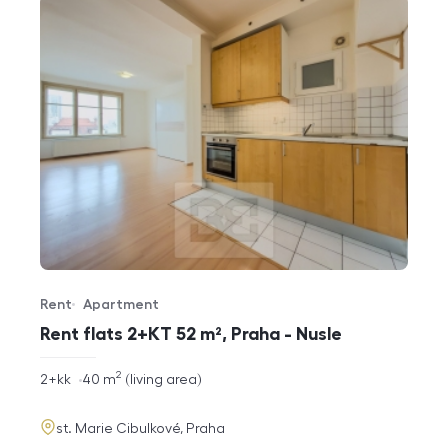
Rent
Apartment
Offer type
Property type
Rent flats 2+KT 52 m², Praha - Nusle
2
rozměry
2+kk
40
m
living area
disposition
funkce
adresa
st. Marie Cibulkové, Praha