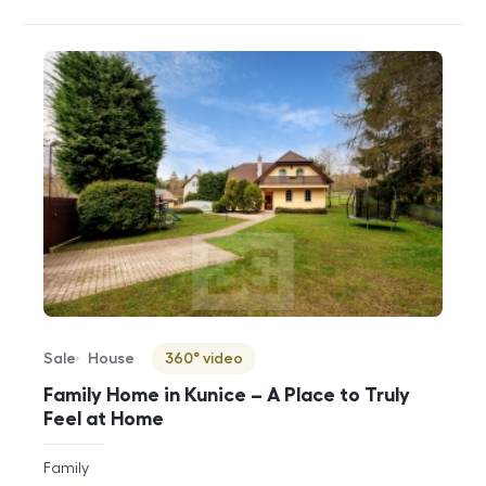
Sale
House
360° video
Offer type
Property type
Virtuální prohlídka
Family Home in Kunice – A Place to Truly
Feel at Home
rozměry
Family
disposition