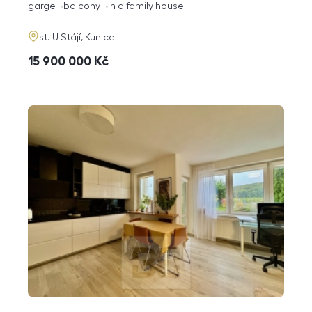
funkce
garge
balcony
in a family house
adresa
st. U Stájí, Kunice
cena
15 900 000
Kč