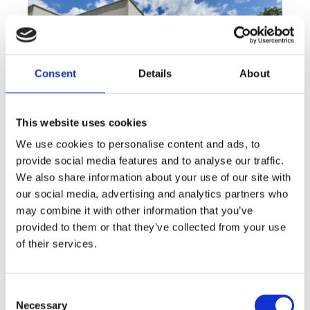
Consent
Details
About
This website uses cookies
We use cookies to personalise content and ads, to
provide social media features and to analyse our traffic.
We also share information about your use of our site with
Sale
House
360° video
Offer type
Property type
Virtuální prohlídka
our social media, advertising and analytics partners who
Sale houses Family, 181 m² - Unhošť
may combine it with other information that you’ve
provided to them or that they’ve collected from your use
rozměry
Family
of their services.
disposition
funkce
garge
terrace
in a family house
adresa
st. Na Čeperce, Unhošť
Consent
Necessary
Selection
cena
15 500 000
Kč