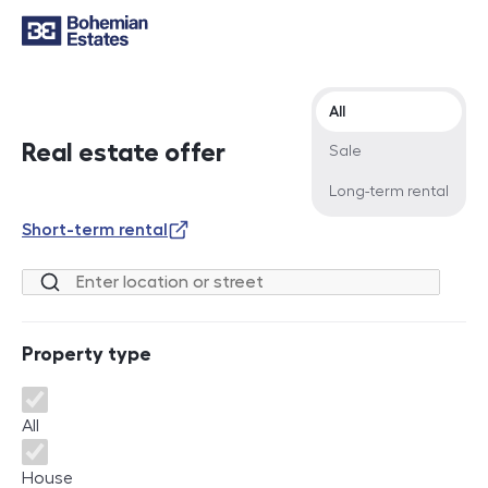
Offer type
All
Real estate offer
Sale
Long-term rental
Short-term rental
Location or street
Property type
Property type
All
House