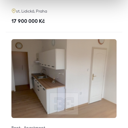
adresa
st. Lidická, Praha
cena
17 900 000
Kč
Rent
Apartment