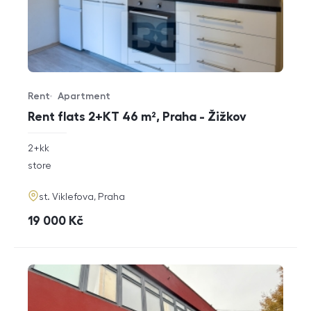
Rent
Apartment
Offer type
Property type
Rent flats 2+KT 46 m², Praha - Žižkov
rozměry
2+kk
disposition
funkce
store
adresa
st. Viklefova, Praha
cena
19 000
Kč