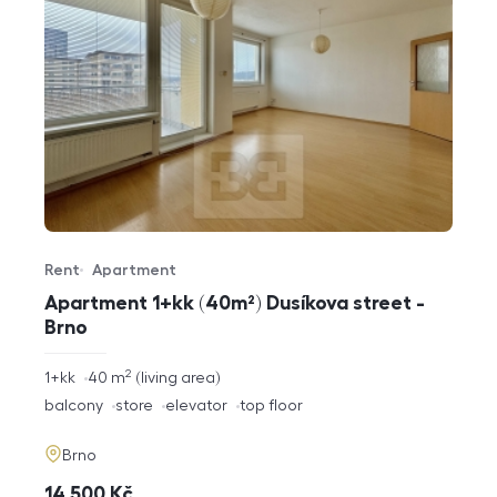
Rent
Apartment
Offer type
Property type
Apartment 1+kk (40m²) Dusíkova street -
Brno
2
rozměry
1+kk
40
m
living area
disposition
funkce
balcony
store
elevator
top floor
adresa
Brno
cena
14 500
Kč