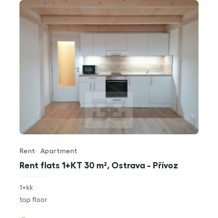
Rent
Apartment
Offer type
Property type
Rent flats 1+KT 30 m², Ostrava - Přívoz
rozměry
1+kk
disposition
funkce
top floor