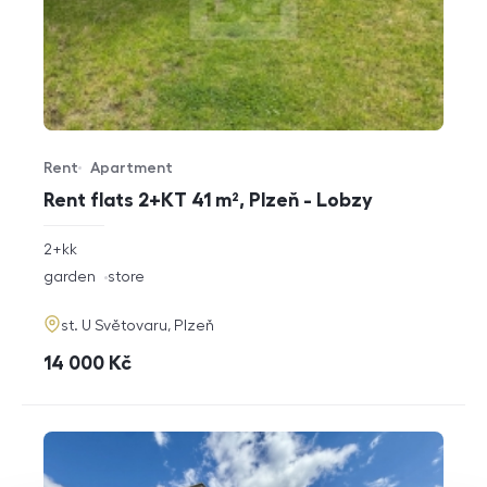
Rent
Apartment
Offer type
Property type
Rent flats 2+KT 41 m², Plzeň - Lobzy
rozměry
2+kk
disposition
funkce
garden
store
adresa
st. U Světovaru, Plzeň
cena
14 000
Kč