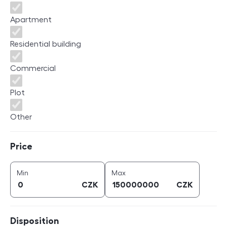
Apartment
Residential building
Commercial
Plot
Other
Price
Price
price (
CZK
)
price (
CZK
)
Min
Max
CZK
CZK
Disposition