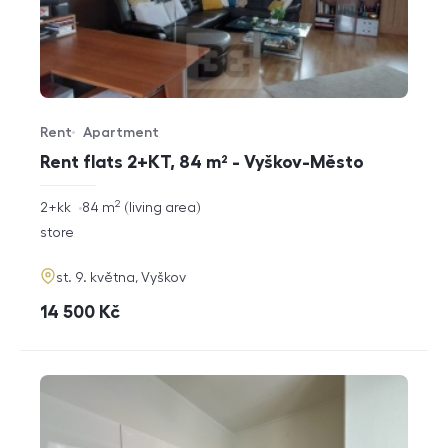
Rent
Apartment
Offer type
Property type
Rent flats 2+KT, 84 m² - Vyškov-Město
2
rozměry
2+kk
84
m
living area
disposition
funkce
store
adresa
st. 9. května, Vyškov
cena
14 500
Kč