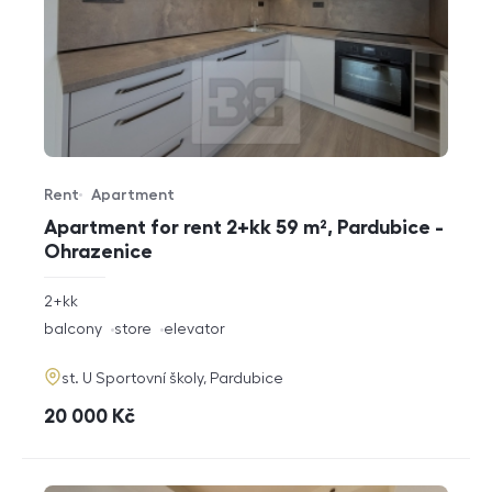
Rent
Apartment
Offer type
Property type
Apartment for rent 2+kk 59 m², Pardubice -
Ohrazenice
rozměry
2+kk
disposition
funkce
balcony
store
elevator
adresa
st. U Sportovní školy, Pardubice
cena
20 000
Kč