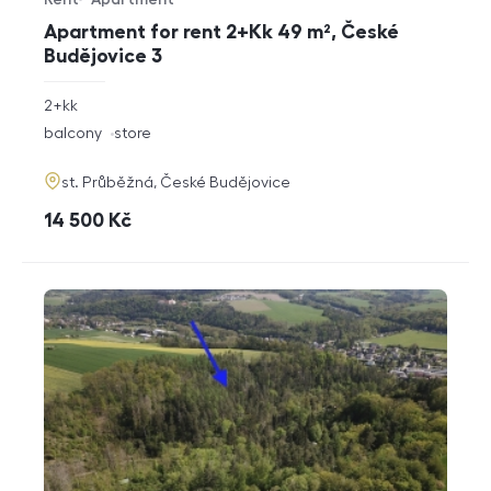
Offer type
Property type
Apartment for rent 2+Kk 49 m², České
Budějovice 3
rozměry
2+kk
disposition
funkce
balcony
store
adresa
st. Průběžná, České Budějovice
cena
14 500
Kč