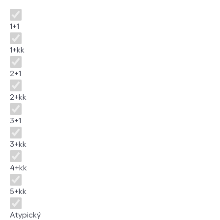
Disposition
1+1
1+kk
2+1
2+kk
3+1
3+kk
4+kk
5+kk
Atypický