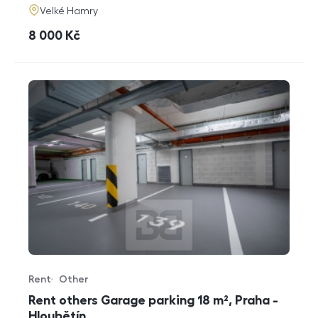
adresa
Velké Hamry
cena
8 000
Kč
Rent
Other
Offer type
Property type
Rent others Garage parking 18 m², Praha -
Hloubětín