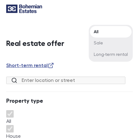
Offer type
All
Real estate offer
Sale
Long-term rental
Short-term rental
Location or street
Property type
Property type
All
House