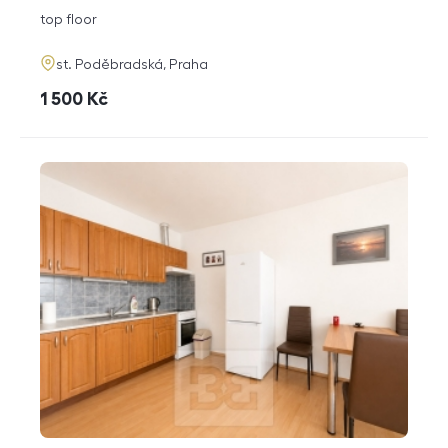
disposition
funkce
top floor
adresa
st. Poděbradská, Praha
cena
1 500
Kč