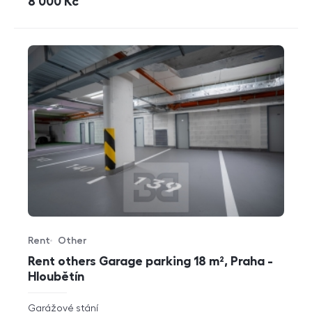
cena
8 000
Kč
Rent
Other
Offer type
Property type
Rent others Garage parking 18 m², Praha -
Hloubětín
rozměry
Garážové stání