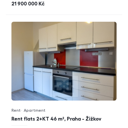
cena
21 900 000
Kč
Rent
Apartment
Offer type
Property type
Rent flats 2+KT 46 m², Praha - Žižkov