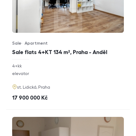
Sale
Apartment
Offer type
Property type
Sale flats 4+KT 134 m², Praha - Anděl
rozměry
4+kk
disposition
funkce
elevator
adresa
st. Lidická, Praha
cena
17 900 000
Kč