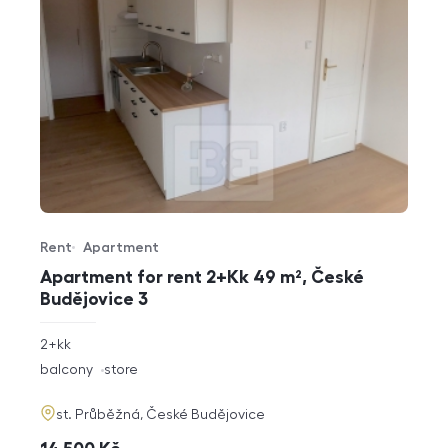
Rent
Apartment
Offer type
Property type
Apartment for rent 2+Kk 49 m², České
Budějovice 3
rozměry
2+kk
disposition
funkce
balcony
store
adresa
st. Průběžná, České Budějovice