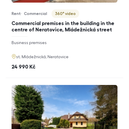
Rent
Commercial
360° video
Offer type
Property type
Virtuální prohlídka
Commercial premises in the building in the
centre of Neratovice, Mládežnická street
rozměry
Business premises
disposition
funkce
adresa
st. Mládežnická, Neratovice
cena
24 990
Kč