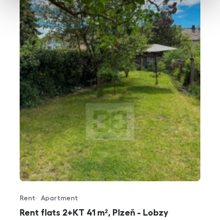
Rent
Apartment
Offer type
Property type
Rent flats 2+KT 41 m², Plzeň - Lobzy