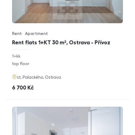
Rent
Apartment
Offer type
Property type
Rent flats 1+KT 30 m², Ostrava - Přívoz
rozměry
1+kk
disposition
funkce
top floor
adresa
st. Palackého, Ostrava
cena
6 700
Kč