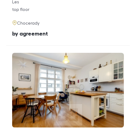
rozměry
Les
disposition
funkce
top floor
adresa
Chocerady
cena
by agreement