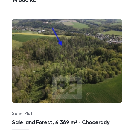
cena
14 500
Kč
Sale
Plot
Offer type
Property type
Sale land Forest, 4 369 m² - Chocerady