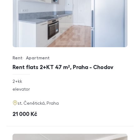
Rent
Apartment
Offer type
Property type
Rent flats 2+KT 47 m², Praha - Chodov
rozměry
2+kk
disposition
funkce
elevator
adresa
st. Čenětická, Praha
cena
21 000
Kč