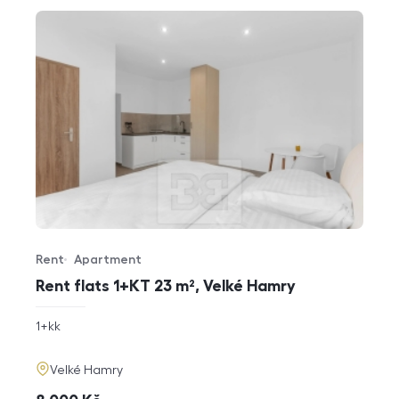
Rent
Apartment
Offer type
Property type
Rent flats 1+KT 23 m², Velké Hamry
rozměry
1+kk
disposition
funkce
adresa
Velké Hamry