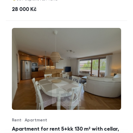
cena
28 000
Kč
Rent
Apartment
Offer type
Property type
Apartment for rent 5+kk 130 m² with cellar,