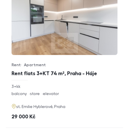
Rent
Apartment
Offer type
Property type
Rent flats 3+KT 74 m², Praha - Háje
rozměry
3+kk
disposition
funkce
balcony
store
elevator
adresa
st. Emilie Hyblerové, Praha
cena
29 000
Kč