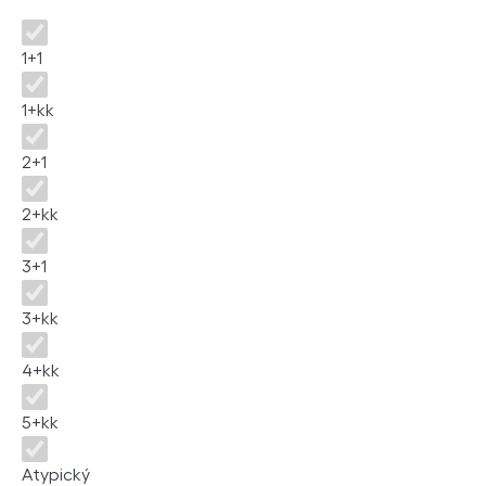
Disposition
1+1
1+kk
2+1
2+kk
3+1
3+kk
4+kk
5+kk
Atypický