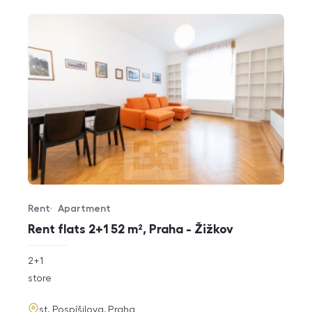
Rent
Apartment
Offer type
Property type
Rent flats 2+1 52 m², Praha - Žižkov
rozměry
2+1
disposition
funkce
store
adresa
st. Pospíšilova, Praha