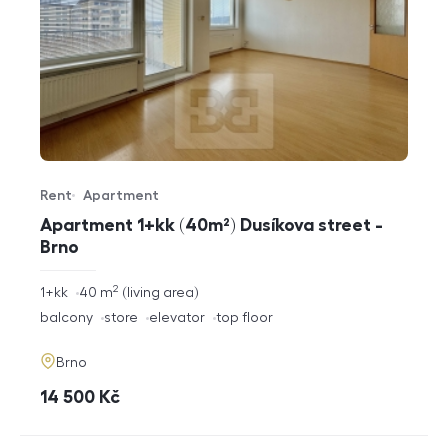
Rent
Apartment
Offer type
Property type
Apartment 1+kk (40m²) Dusíkova street -
Brno
2
rozměry
1+kk
40
m
living area
disposition
funkce
balcony
store
elevator
top floor
adresa
Brno
cena
14 500
Kč