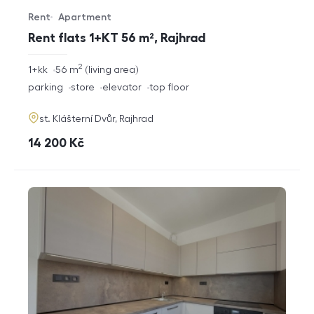
Rent
Apartment
Offer type
Property type
Rent flats 1+KT 56 m², Rajhrad
2
rozměry
1+kk
56
m
living area
disposition
funkce
parking
store
elevator
top floor
adresa
st. Klášterní Dvůr, Rajhrad
cena
14 200
Kč