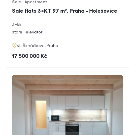
Sale
Apartment
Offer type
Property type
Sale flats 3+KT 97 m², Praha - Holešovice
rozměry
3+kk
disposition
funkce
store
elevator
adresa
st. Šimáčkova, Praha
cena
17 500 000
Kč