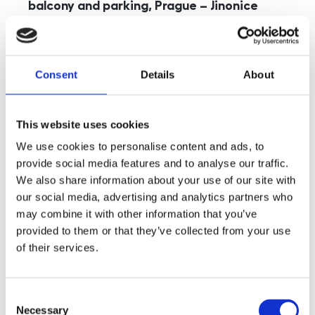
balcony and parking, Prague – Jinonice
rozměry
5+kk
disposition
funkce
parking
balcony
store
elevator
Consent
Details
About
adresa
st. Kohoutových, Praha
cena
49 000
Kč
This website uses cookies
We use cookies to personalise content and ads, to
provide social media features and to analyse our traffic.
We also share information about your use of our site with
our social media, advertising and analytics partners who
may combine it with other information that you’ve
provided to them or that they’ve collected from your use
of their services.
Consent
Necessary
Selection