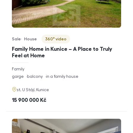
Sale
House
360° video
Offer type
Property type
Virtuální prohlídka
Family Home in Kunice – A Place to Truly
Feel at Home
rozměry
Family
disposition
funkce
garge
balcony
in a family house
adresa
st. U Stájí, Kunice
cena
15 900 000
Kč