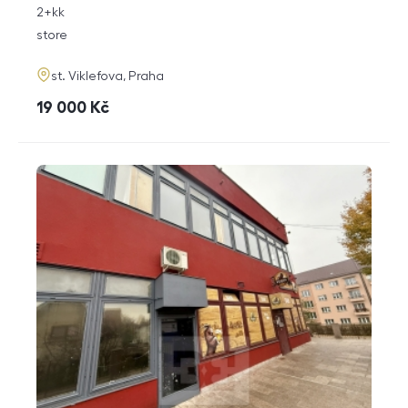
rozměry
2+kk
disposition
funkce
store
adresa
st. Viklefova, Praha
cena
19 000
Kč