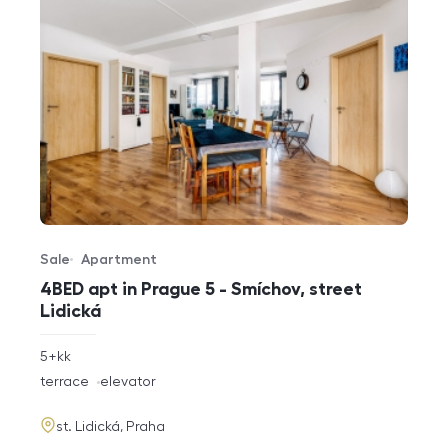
Sale
Apartment
Offer type
Property type
4BED apt in Prague 5 - Smíchov, street
Lidická
rozměry
5+kk
disposition
funkce
terrace
elevator
adresa
st. Lidická, Praha