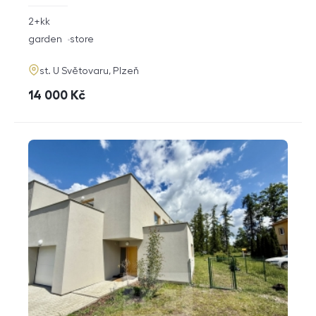
rozměry
2+kk
disposition
funkce
garden
store
adresa
st. U Světovaru, Plzeň
cena
14 000
Kč