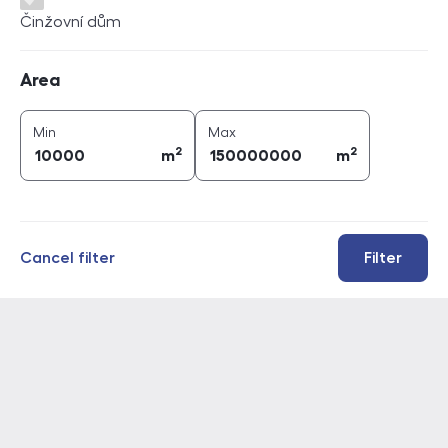
Činžovní dům
Area
Area
2
2
area (
m
)
area (
m
)
Min
Max
2
2
m
m
Cancel filter
Filter