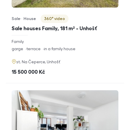
Sale
House
360° video
Offer type
Property type
Virtuální prohlídka
Sale houses Family, 181 m² - Unhošť
rozměry
Family
disposition
funkce
garge
terrace
in a family house
adresa
st. Na Čeperce, Unhošť
cena
15 500 000
Kč