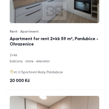
Rent
Apartment
Offer type
Property type
Apartment for rent 2+kk 59 m², Pardubice -
Ohrazenice
rozměry
2+kk
disposition
funkce
balcony
store
elevator
adresa
st. U Sportovní školy, Pardubice
cena
20 000
Kč