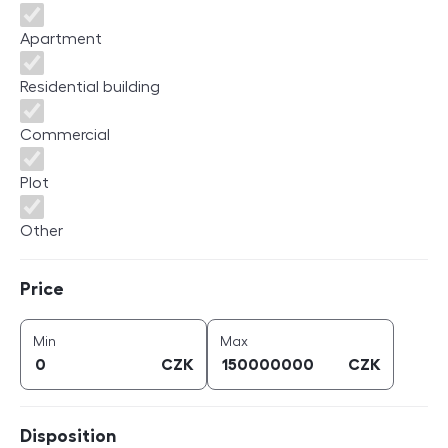
Apartment
Residential building
Commercial
Plot
Other
Price
Price
price (
CZK
)
price (
CZK
)
Min
Max
CZK
CZK
Disposition