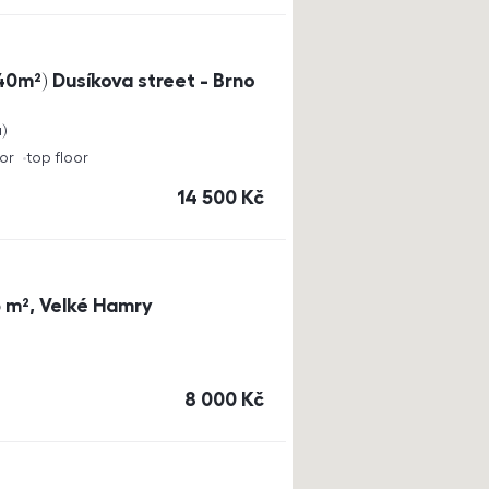
0m²) Dusíkova street - Brno
a
or
top floor
cena
14 500
Kč
3 m², Velké Hamry
cena
8 000
Kč