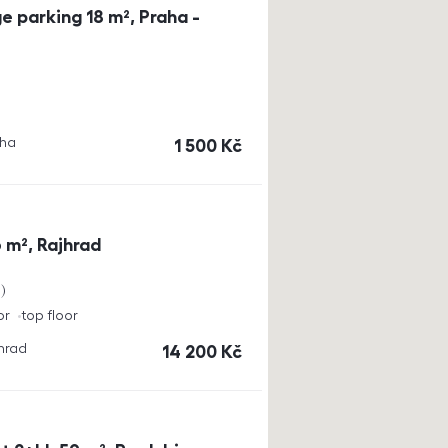
e parking 18 m², Praha -
aha
cena
1 500
Kč
 m², Rajhrad
a
or
top floor
jhrad
cena
14 200
Kč