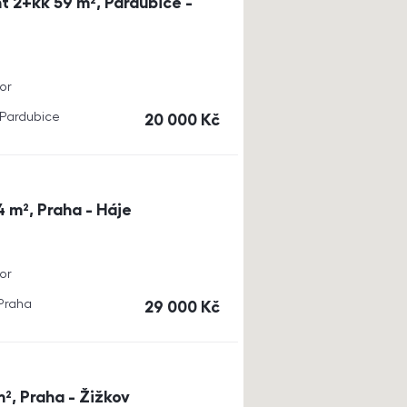
t 2+kk 59 m², Pardubice -
or
, Pardubice
cena
20 000
Kč
4 m², Praha - Háje
or
 Praha
cena
29 000
Kč
m², Praha - Žižkov