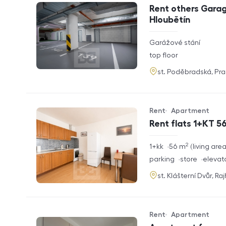
Offer type
Property type
Rent others Garag
Hloubětín
rozměry
Garážové stání
disposition
funkce
top floor
adresa
st. Poděbradská, Pr
Rent
Apartment
Offer type
Property type
Rent flats 1+KT 56
2
rozměry
1+kk
56
m
living are
disposition
funkce
parking
store
elevat
adresa
st. Klášterní Dvůr, Ra
Rent
Apartment
Offer type
Property type