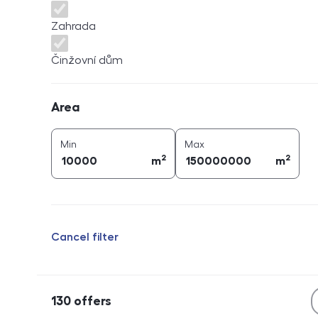
Zahrada
Činžovní dům
Area
Area
2
2
area (
m
)
area (
m
)
Min
Max
2
2
m
m
Cancel filter
130
offers