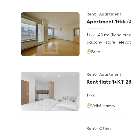
Rent
Apartment
Offer type
Property type
Apartment 1+kk (4
2
rozměry
1+kk
40
m
living are
disposition
funkce
balcony
store
elevat
adresa
Brno
Rent
Apartment
Offer type
Property type
Rent flats 1+KT 2
rozměry
1+kk
disposition
funkce
adresa
Velké Hamry
Rent
Other