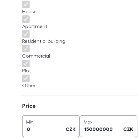
House
Apartment
Residential building
Commercial
Plot
Other
Price
Price
price (
CZK
)
price (
CZK
)
Min
Max
CZK
CZK