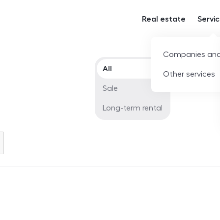
Real estate
Servi
Companies and
Offer type
All
Other services
Sale
Long-term rental