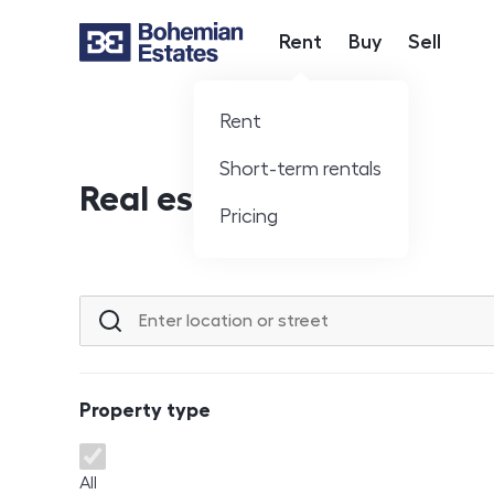
Rent
Buy
Sell
Hlavní nabídka
Rent
Short-term rentals
Real estate offer
Pricing
Location or street
Property type
Property type
All