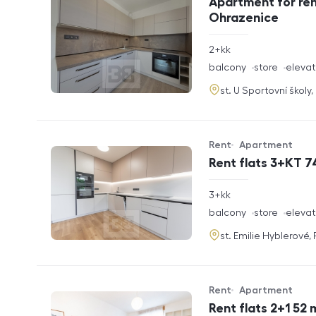
Apartment for ren
Ohrazenice
rozměry
2+kk
disposition
funkce
balcony
store
elevat
adresa
st. U Sportovní školy
Rent
Apartment
Offer type
Property type
Rent flats 3+KT 7
rozměry
3+kk
disposition
funkce
balcony
store
elevat
adresa
st. Emilie Hyblerové,
Rent
Apartment
Offer type
Property type
Rent flats 2+1 52 