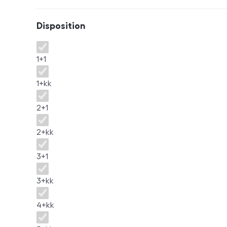
Disposition
Disposition
1+1
1+kk
2+1
2+kk
3+1
3+kk
4+kk