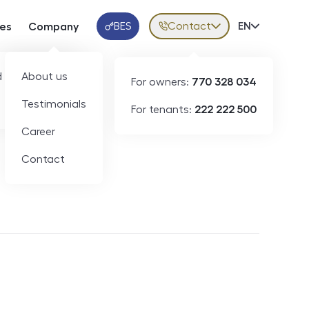
BES
Contact
Volba jazy
EN
ces
Company
Klientská aplikace
 developers
About us
For owners:
770 328 034
Testimonials
For tenants:
222 222 500
Short-term rental
Career
Contact