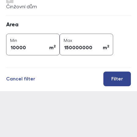
Činžovní dům
Area
Area
2
2
area (
m
)
area (
m
)
Min
Max
2
2
m
m
Cancel filter
Filter