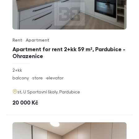
Rent
Apartment
Offer type
Property type
Apartment for rent 2+kk 59 m², Pardubice -
Ohrazenice
rozměry
2+kk
disposition
funkce
balcony
store
elevator
adresa
st. U Sportovní školy, Pardubice
cena
20 000
Kč