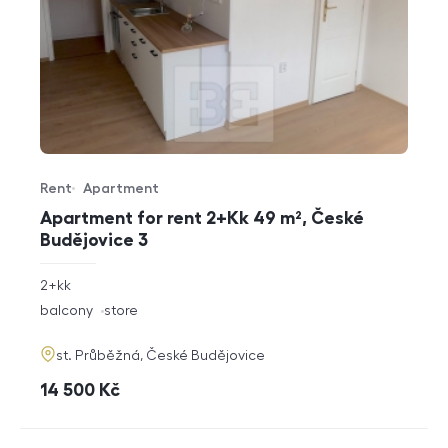
Rent
Apartment
Offer type
Property type
Apartment for rent 2+Kk 49 m², České
Budějovice 3
rozměry
2+kk
disposition
funkce
balcony
store
adresa
st. Průběžná, České Budějovice
cena
14 500
Kč