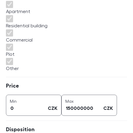
Apartment
Residential building
Commercial
Plot
Other
Price
Price
price (
CZK
)
price (
CZK
)
Min
Max
CZK
CZK
Disposition