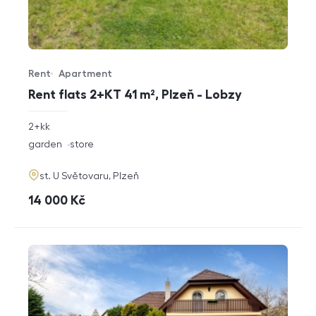
Rent
Apartment
Offer type
Property type
Rent flats 2+KT 41 m², Plzeň - Lobzy
rozměry
2+kk
disposition
funkce
garden
store
adresa
st. U Světovaru, Plzeň
cena
14 000
Kč