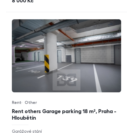
cena
8 000
Kč
Rent
Other
Offer type
Property type
Rent others Garage parking 18 m², Praha -
Hloubětín
rozměry
Garážové stání