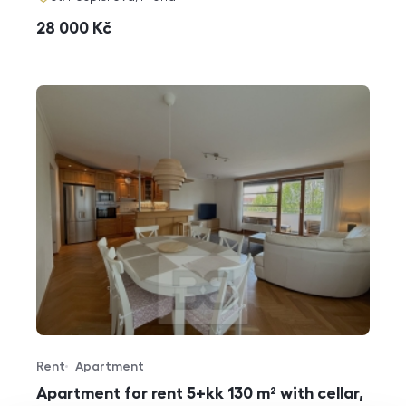
cena
28 000
Kč
Rent
Apartment
Offer type
Property type
Apartment for rent 5+kk 130 m² with cellar,