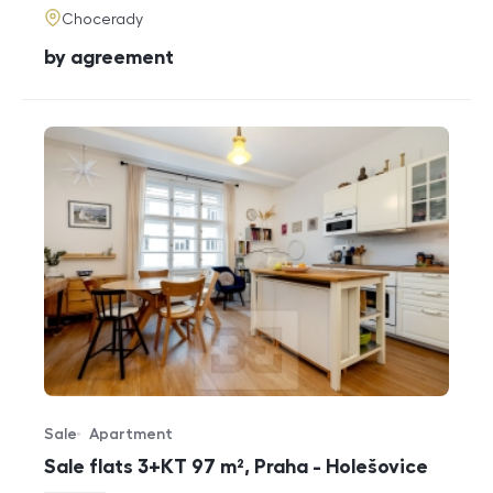
adresa
Chocerady
cena
by agreement
Sale
Apartment
Offer type
Property type
Sale flats 3+KT 97 m², Praha - Holešovice