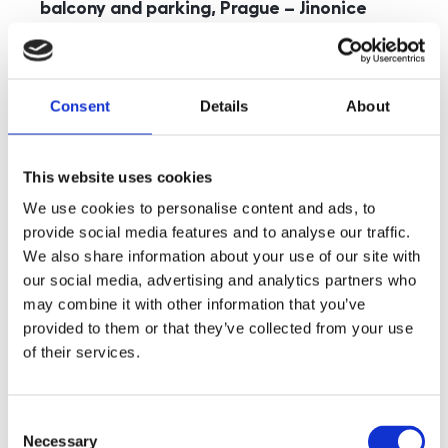
balcony and parking, Prague – Jinonice
rozměry
5+kk
disposition
funkce
parking
balcony
store
elevator
Consent
Details
About
adresa
st. Kohoutových, Praha
cena
49 000
Kč
This website uses cookies
We use cookies to personalise content and ads, to
provide social media features and to analyse our traffic.
We also share information about your use of our site with
our social media, advertising and analytics partners who
may combine it with other information that you’ve
provided to them or that they’ve collected from your use
of their services.
Consent
Necessary
Selection