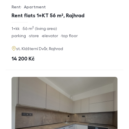
Rent
Apartment
Offer type
Property type
Rent flats 1+KT 56 m², Rajhrad
2
rozměry
1+kk
56
m
living area
disposition
funkce
parking
store
elevator
top floor
adresa
st. Klášterní Dvůr, Rajhrad
cena
14 200
Kč