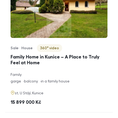
Sale
House
360° video
Offer type
Property type
Virtuální prohlídka
Family Home in Kunice – A Place to Truly
Feel at Home
rozměry
Family
disposition
funkce
garge
balcony
in a family house
adresa
st. U Stájí, Kunice
cena
15 899 000
Kč