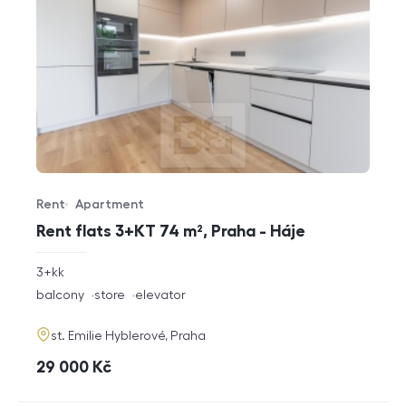
Rent
Apartment
Offer type
Property type
Rent flats 3+KT 74 m², Praha - Háje
rozměry
3+kk
disposition
funkce
balcony
store
elevator
adresa
st. Emilie Hyblerové, Praha
cena
29 000
Kč