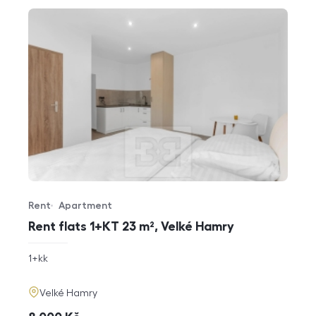
Rent
Apartment
Offer type
Property type
Rent flats 1+KT 23 m², Velké Hamry
rozměry
1+kk
disposition
funkce
adresa
Velké Hamry