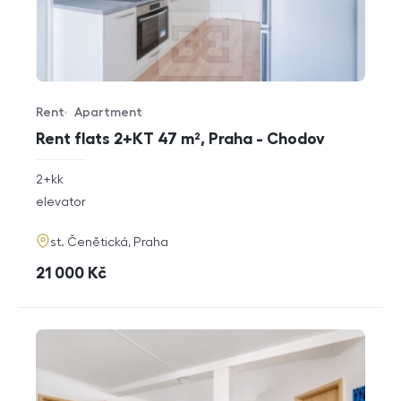
Rent
Apartment
Offer type
Property type
Rent flats 2+KT 47 m², Praha - Chodov
rozměry
2+kk
disposition
funkce
elevator
adresa
st. Čenětická, Praha
cena
21 000
Kč