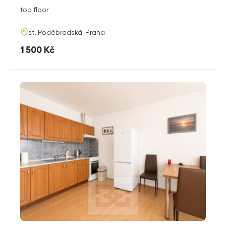
disposition
funkce
top floor
adresa
st. Poděbradská, Praha
cena
1 500
Kč