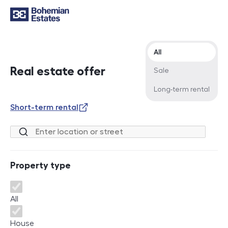
Offer type
All
Real estate offer
Sale
Long-term rental
Short-term rental
Location or street
Property type
Property type
All
House