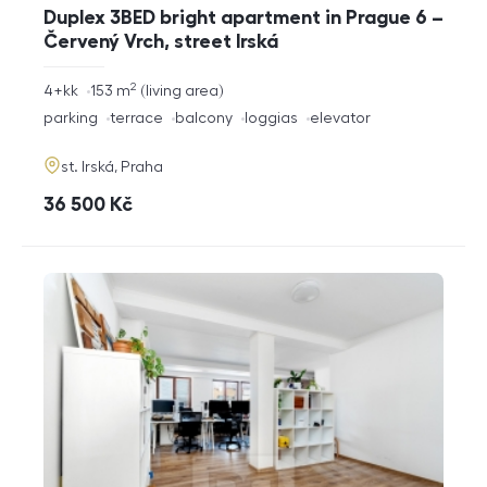
Duplex 3BED bright apartment in Prague 6 –
Červený Vrch, street Irská
2
rozměry
4+kk
153
m
living area
disposition
funkce
parking
terrace
balcony
loggias
elevator
adresa
st. Irská, Praha
cena
36 500
Kč