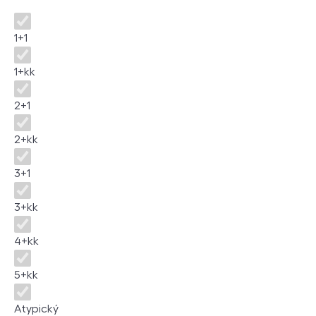
Disposition
1+1
1+kk
2+1
2+kk
3+1
3+kk
4+kk
5+kk
Atypický