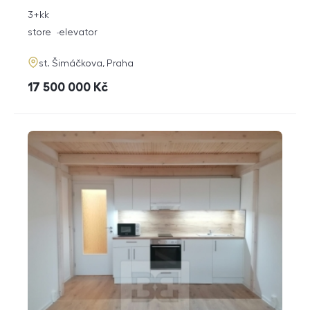
rozměry
3+kk
disposition
funkce
store
elevator
adresa
st. Šimáčkova, Praha
cena
17 500 000
Kč