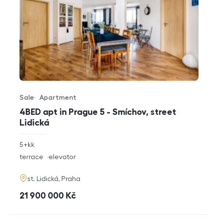
Sale
Apartment
Offer type
Property type
4BED apt in Prague 5 - Smíchov, street
Lidická
rozměry
5+kk
disposition
funkce
terrace
elevator
adresa
st. Lidická, Praha
cena
21 900 000
Kč