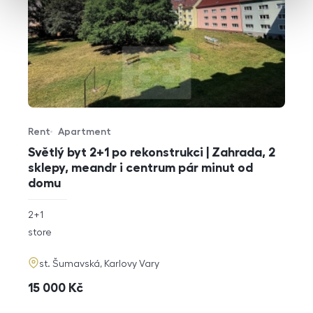
Rent
Apartment
Offer type
Property type
Světlý byt 2+1 po rekonstrukci | Zahrada, 2
sklepy, meandr i centrum pár minut od
domu
rozměry
2+1
disposition
funkce
store
adresa
st. Šumavská, Karlovy Vary
cena
15 000
Kč