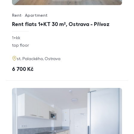
Rent
Apartment
Offer type
Property type
Rent flats 1+KT 30 m², Ostrava - Přívoz
rozměry
1+kk
disposition
funkce
top floor
adresa
st. Palackého, Ostrava
cena
6 700
Kč