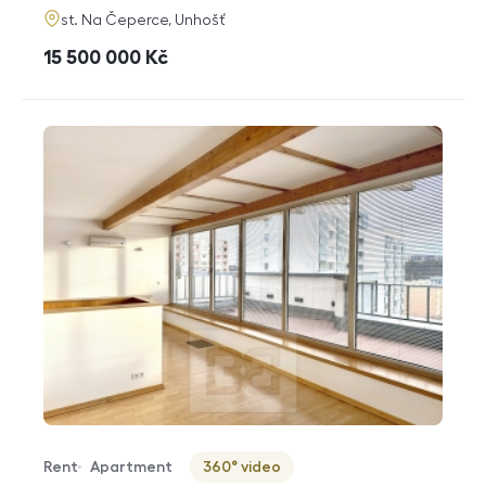
adresa
st. Na Čeperce, Unhošť
cena
15 500 000
Kč
Rent
Apartment
360° video
Offer type
Property type
Virtuální prohlídka