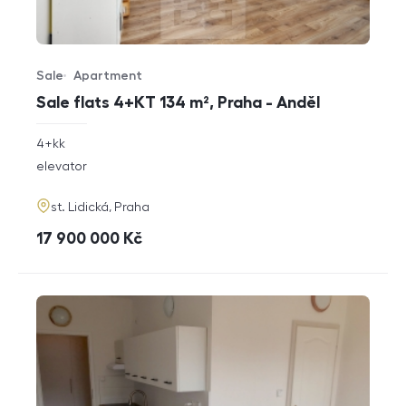
Sale
Apartment
Offer type
Property type
Sale flats 4+KT 134 m², Praha - Anděl
rozměry
4+kk
disposition
funkce
elevator
adresa
st. Lidická, Praha
cena
17 900 000
Kč