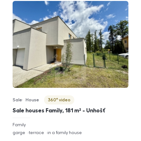
Sale
House
360° video
Offer type
Property type
Virtuální prohlídka
Sale houses Family, 181 m² - Unhošť
rozměry
Family
disposition
funkce
garge
terrace
in a family house