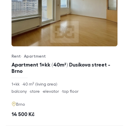
Rent
Apartment
Offer type
Property type
Apartment 1+kk (40m²) Dusíkova street -
Brno
2
rozměry
1+kk
40
m
living area
disposition
funkce
balcony
store
elevator
top floor
adresa
Brno
cena
14 500
Kč