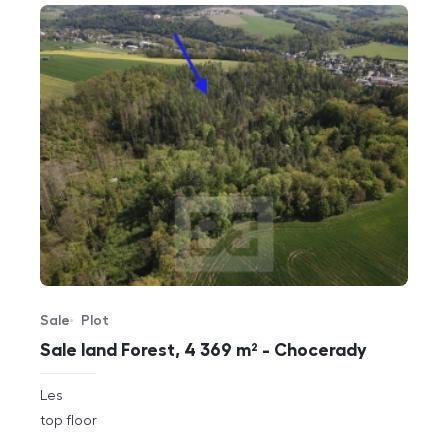
Sale
Plot
Offer type
Property type
Sale land Forest, 4 369 m² - Chocerady
rozměry
Les
disposition
funkce
top floor