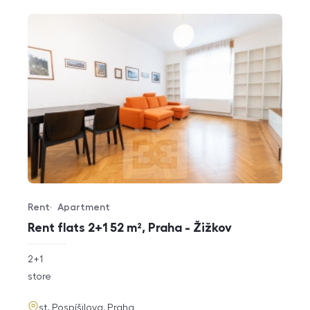
Rent
Apartment
Offer type
Property type
Rent flats 2+1 52 m², Praha - Žižkov
rozměry
2+1
disposition
funkce
store
adresa
st. Pospíšilova, Praha