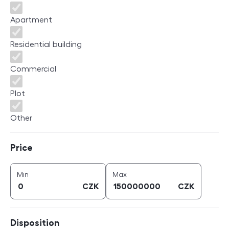
Apartment
Residential building
Commercial
Plot
Other
Price
Price
price (
CZK
)
price (
CZK
)
Min
Max
CZK
CZK
Disposition