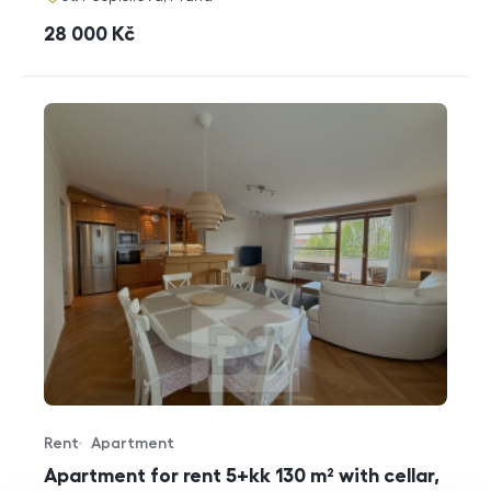
cena
28 000
Kč
Rent
Apartment
Offer type
Property type
Apartment for rent 5+kk 130 m² with cellar,