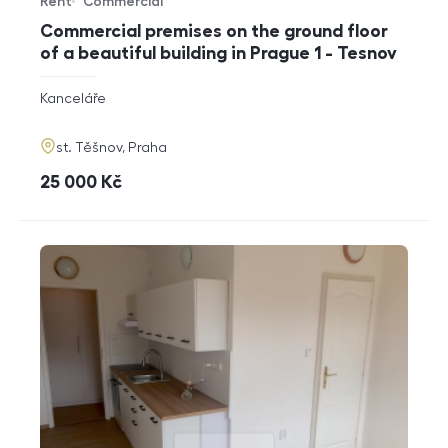
Rent
Commercial
Offer type
Property type
Commercial premises on the ground floor
of a beautiful building in Prague 1 - Tesnov
rozměry
Kanceláře
disposition
funkce
adresa
st. Těšnov, Praha
cena
25 000
Kč