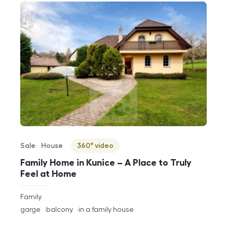
Sale
House
360° video
Offer type
Property type
Virtuální prohlídka
Family Home in Kunice – A Place to Truly
Feel at Home
rozměry
Family
disposition
funkce
garge
balcony
in a family house