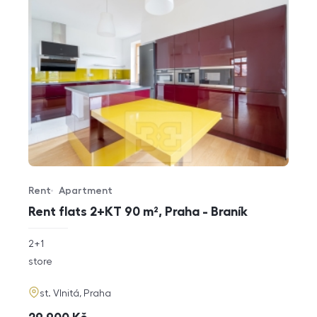
Rent
Apartment
Offer type
Property type
Rent flats 2+KT 90 m², Praha - Braník
rozměry
2+1
disposition
funkce
store
adresa
st. Vlnitá, Praha