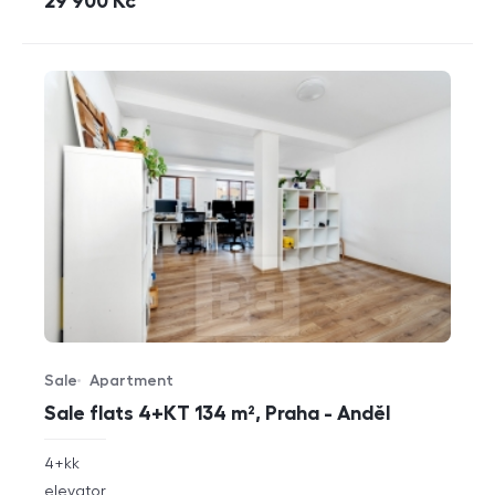
cena
29 900
Kč
Sale
Apartment
Offer type
Property type
Sale flats 4+KT 134 m², Praha - Anděl
rozměry
4+kk
disposition
funkce
elevator