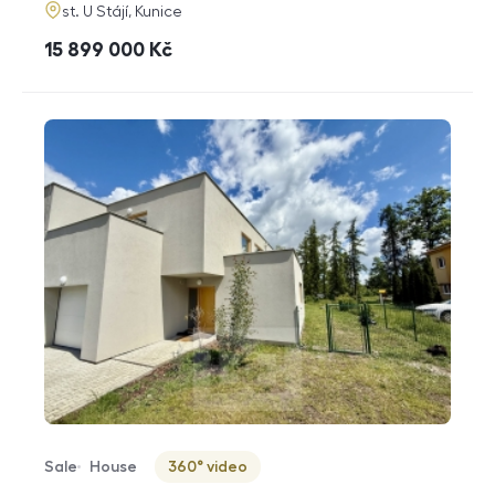
adresa
st. U Stájí, Kunice
cena
15 899 000
Kč
Sale
House
360° video
Offer type
Property type
Virtuální prohlídka