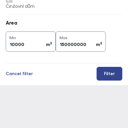
Činžovní dům
Area
Area
2
2
area (
m
)
area (
m
)
Min
Max
2
2
m
m
Cancel filter
Filter