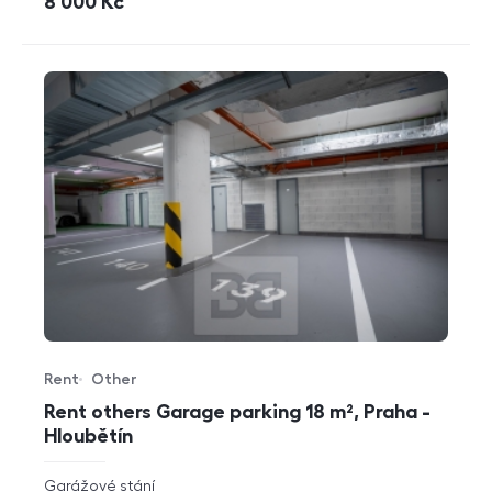
cena
8 000
Kč
Rent
Other
Offer type
Property type
Rent others Garage parking 18 m², Praha -
Hloubětín
rozměry
Garážové stání