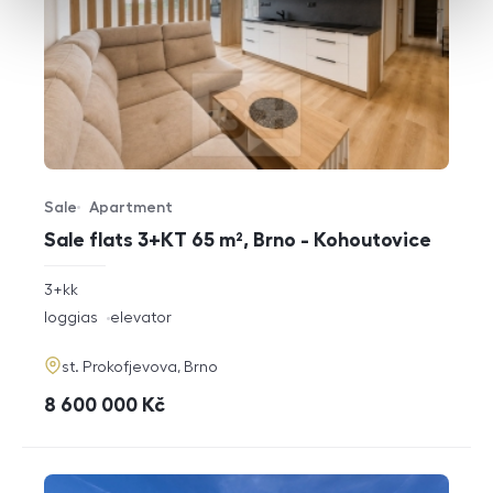
Sale
Apartment
Offer type
Property type
Sale flats 3+KT 65 m², Brno - Kohoutovice
rozměry
3+kk
disposition
funkce
loggias
elevator
adresa
st. Prokofjevova, Brno
cena
8 600 000
Kč