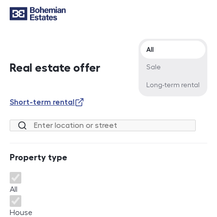
Offer type
All
Real estate offer
Sale
Long-term rental
Short-term rental
Location or street
Property type
Property type
All
House