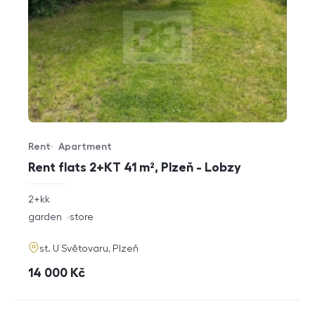
Rent
Apartment
Offer type
Property type
Rent flats 2+KT 41 m², Plzeň - Lobzy
rozměry
2+kk
disposition
funkce
garden
store
adresa
st. U Světovaru, Plzeň
cena
14 000
Kč