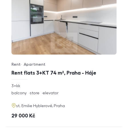
Rent
Apartment
Offer type
Property type
Rent flats 3+KT 74 m², Praha - Háje
rozměry
3+kk
disposition
funkce
balcony
store
elevator
adresa
st. Emilie Hyblerové, Praha
cena
29 000
Kč