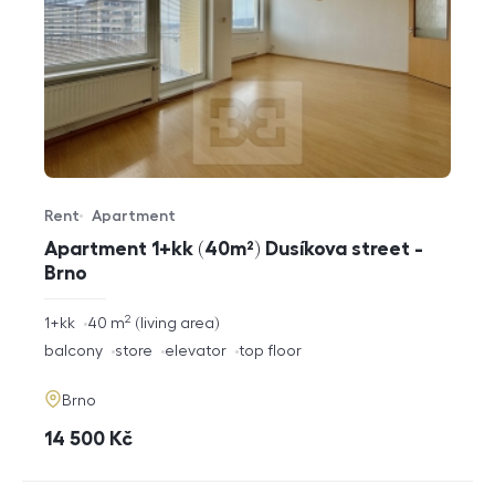
Rent
Apartment
Offer type
Property type
Apartment 1+kk (40m²) Dusíkova street -
Brno
2
rozměry
1+kk
40
m
living area
disposition
funkce
balcony
store
elevator
top floor
adresa
Brno
cena
14 500
Kč