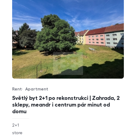
Rent
Apartment
Offer type
Property type
Světlý byt 2+1 po rekonstrukci | Zahrada, 2
sklepy, meandr i centrum pár minut od
domu
rozměry
2+1
disposition
funkce
store