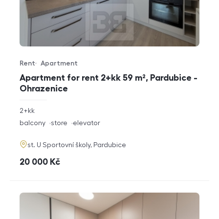
Rent
Apartment
Offer type
Property type
Apartment for rent 2+kk 59 m², Pardubice -
Ohrazenice
rozměry
2+kk
disposition
funkce
balcony
store
elevator
adresa
st. U Sportovní školy, Pardubice
cena
20 000
Kč