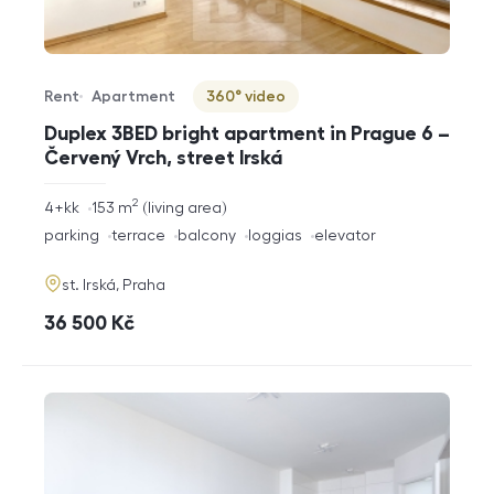
Rent
Apartment
360° video
Offer type
Property type
Virtuální prohlídka
Duplex 3BED bright apartment in Prague 6 –
Červený Vrch, street Irská
2
rozměry
4+kk
153
m
living area
disposition
funkce
parking
terrace
balcony
loggias
elevator
adresa
st. Irská, Praha
cena
36 500
Kč