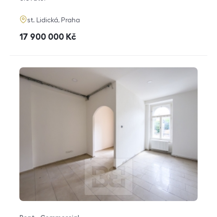
adresa
st. Lidická, Praha
cena
17 900 000
Kč