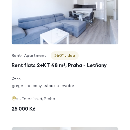
Rent
Apartment
360° video
Offer type
Property type
Virtuální prohlídka
Rent flats 2+KT 48 m², Praha - Letňany
rozměry
2+kk
disposition
funkce
garge
balcony
store
elevator
adresa
st. Terezínská, Praha
cena
25 000
Kč