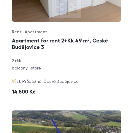
Rent
Apartment
Offer type
Property type
Apartment for rent 2+Kk 49 m², České
Budějovice 3
rozměry
2+kk
disposition
funkce
balcony
store
adresa
st. Průběžná, České Budějovice
cena
14 500
Kč