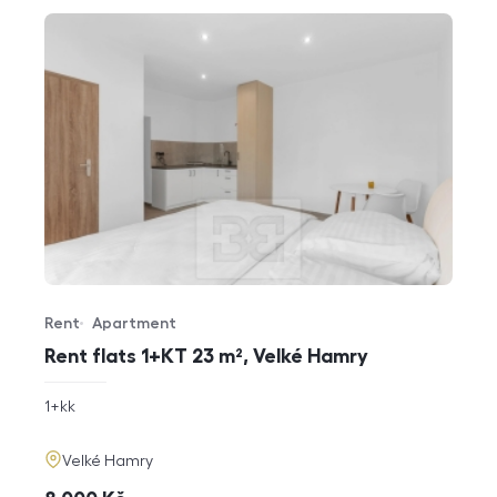
Rent
Apartment
Offer type
Property type
Rent flats 1+KT 23 m², Velké Hamry
rozměry
1+kk
disposition
funkce
adresa
Velké Hamry