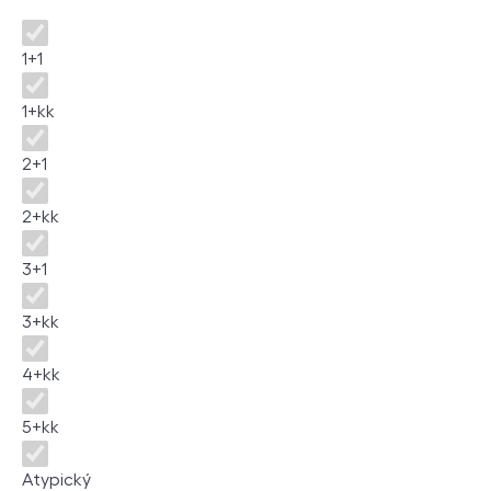
Disposition
1+1
1+kk
2+1
2+kk
3+1
3+kk
4+kk
5+kk
Atypický