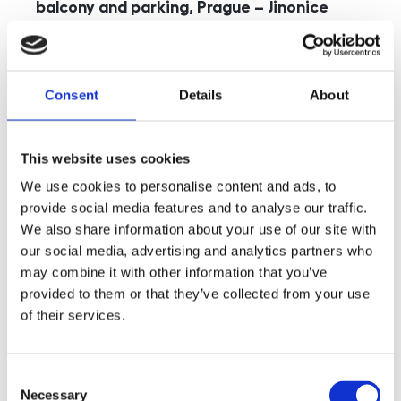
balcony and parking, Prague – Jinonice
rozměry
5+kk
disposition
funkce
parking
balcony
store
elevator
Consent
Details
About
adresa
st. Kohoutových, Praha
cena
49 000
Kč
This website uses cookies
We use cookies to personalise content and ads, to
provide social media features and to analyse our traffic.
We also share information about your use of our site with
our social media, advertising and analytics partners who
may combine it with other information that you’ve
provided to them or that they’ve collected from your use
of their services.
Consent
Necessary
Selection