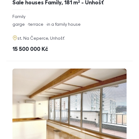
Sale houses Family, 181 m² - Unhošť
rozměry
Family
disposition
funkce
garge
terrace
in a family house
adresa
st. Na Čeperce, Unhošť
cena
15 500 000
Kč