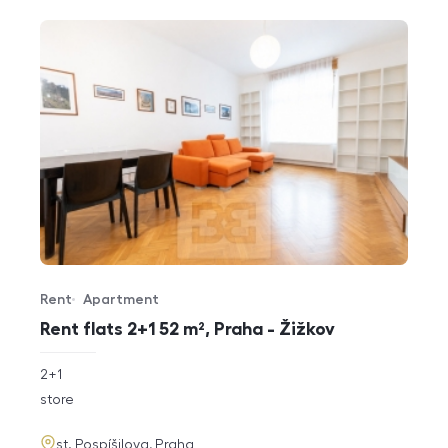
Rent
Apartment
Offer type
Property type
Rent flats 2+1 52 m², Praha - Žižkov
rozměry
2+1
disposition
funkce
store
adresa
st. Pospíšilova, Praha