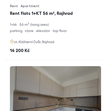
Rent
Apartment
Offer type
Property type
Rent flats 1+KT 56 m², Rajhrad
2
rozměry
1+kk
56
m
living area
disposition
funkce
parking
store
elevator
top floor
adresa
st. Klášterní Dvůr, Rajhrad
cena
14 200
Kč