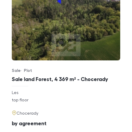
Sale
Plot
Offer type
Property type
Sale land Forest, 4 369 m² - Chocerady
rozměry
Les
disposition
funkce
top floor
adresa
Chocerady
cena
by agreement