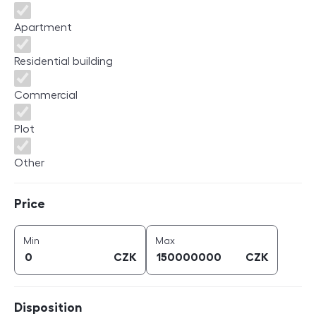
Apartment
Residential building
Commercial
Plot
Other
Price
Price
price (
CZK
)
price (
CZK
)
Min
Max
CZK
CZK
Disposition