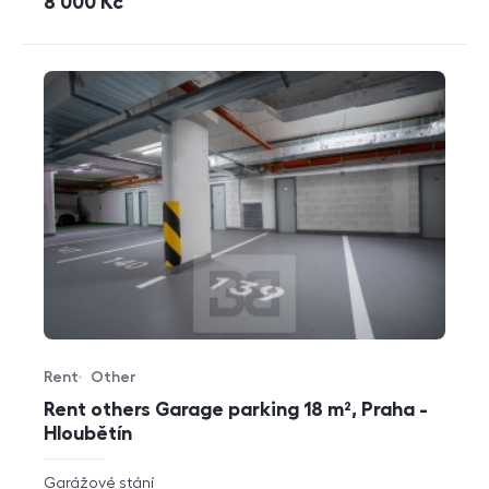
cena
8 000
Kč
Rent
Other
Offer type
Property type
Rent others Garage parking 18 m², Praha -
Hloubětín
rozměry
Garážové stání