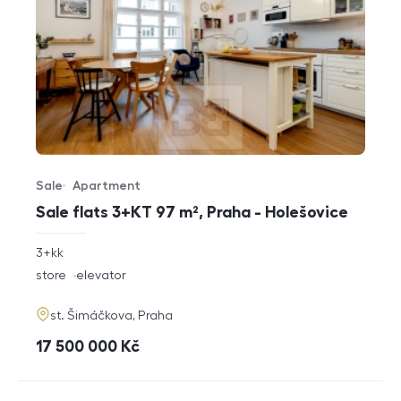
Sale
Apartment
Offer type
Property type
Sale flats 3+KT 97 m², Praha - Holešovice
rozměry
3+kk
disposition
funkce
store
elevator
adresa
st. Šimáčkova, Praha
cena
17 500 000
Kč