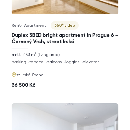
Rent
Apartment
360° video
Offer type
Property type
Virtuální prohlídka
Duplex 3BED bright apartment in Prague 6 –
Červený Vrch, street Irská
2
rozměry
4+kk
153
m
living area
disposition
funkce
parking
terrace
balcony
loggias
elevator
adresa
st. Irská, Praha
cena
36 500
Kč