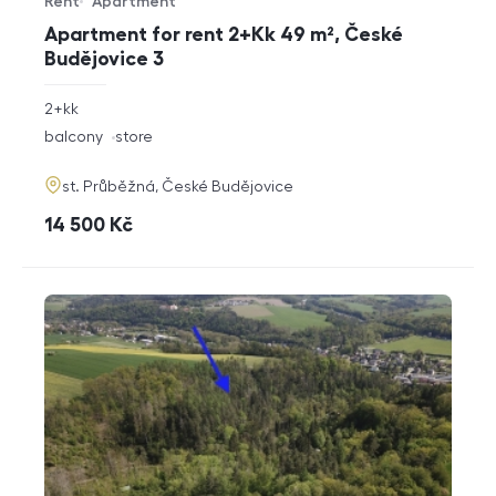
Rent
Apartment
Offer type
Property type
Apartment for rent 2+Kk 49 m², České
Budějovice 3
rozměry
2+kk
disposition
funkce
balcony
store
adresa
st. Průběžná, České Budějovice
cena
14 500
Kč