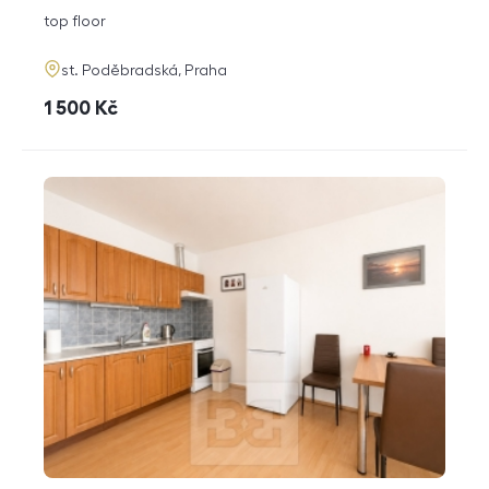
disposition
funkce
top floor
adresa
st. Poděbradská, Praha
cena
1 500
Kč