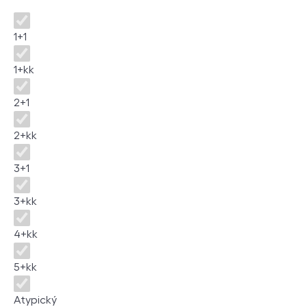
Disposition
1+1
1+kk
2+1
2+kk
3+1
3+kk
4+kk
5+kk
Atypický