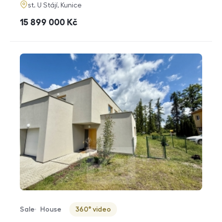
adresa
st. U Stájí, Kunice
cena
15 899 000
Kč
Sale
House
360° video
Offer type
Property type
Virtuální prohlídka