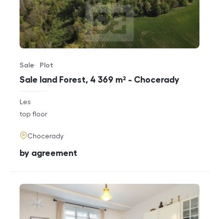
Sale
Plot
Offer type
Property type
Sale land Forest, 4 369 m² - Chocerady
rozměry
Les
disposition
funkce
top floor
adresa
Chocerady
cena
by agreement