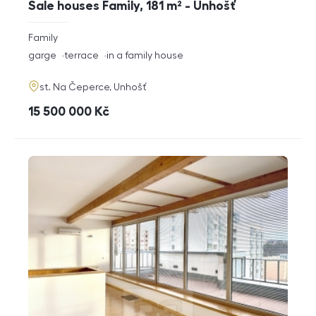
Sale houses Family, 181 m² - Unhošť
rozměry
Family
disposition
funkce
garge
terrace
in a family house
adresa
st. Na Čeperce, Unhošť
cena
15 500 000
Kč