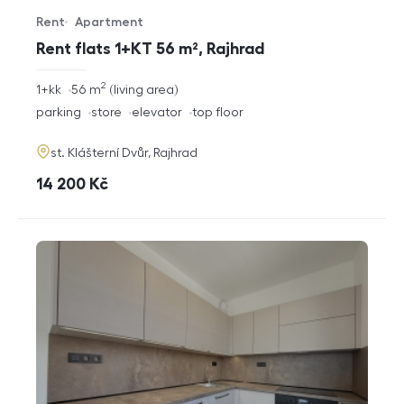
Rent
Apartment
Offer type
Property type
Rent flats 1+KT 56 m², Rajhrad
2
rozměry
1+kk
56
m
living area
disposition
funkce
parking
store
elevator
top floor
adresa
st. Klášterní Dvůr, Rajhrad
cena
14 200
Kč