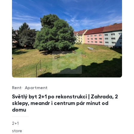
Rent
Apartment
Offer type
Property type
Světlý byt 2+1 po rekonstrukci | Zahrada, 2
sklepy, meandr i centrum pár minut od
domu
rozměry
2+1
disposition
funkce
store