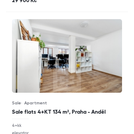
cena
29 900
Kč
Sale
Apartment
Offer type
Property type
Sale flats 4+KT 134 m², Praha - Anděl
rozměry
4+kk
disposition
funkce
elevator