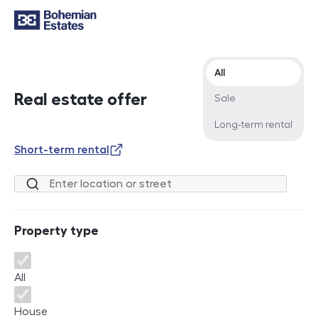
Offer type
All
Real estate offer
Sale
Long-term rental
Short-term rental
Location or street
Property type
Property type
All
House