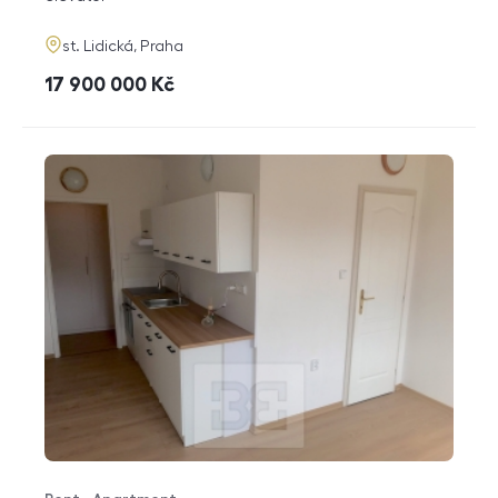
adresa
st. Lidická, Praha
cena
17 900 000
Kč