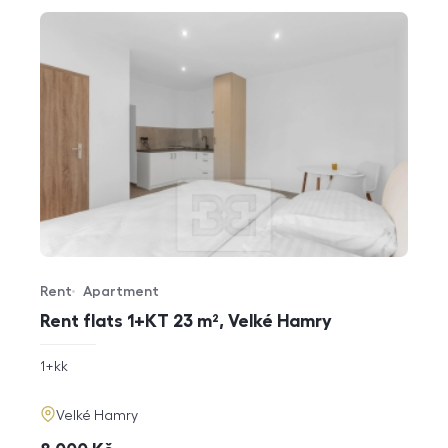
Rent
Apartment
Offer type
Property type
Rent flats 1+KT 23 m², Velké Hamry
rozměry
1+kk
disposition
funkce
adresa
Velké Hamry