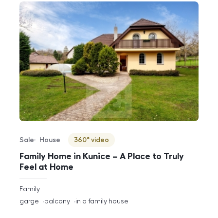
Sale
House
360° video
Offer type
Property type
Virtuální prohlídka
Family Home in Kunice – A Place to Truly
Feel at Home
rozměry
Family
disposition
funkce
garge
balcony
in a family house