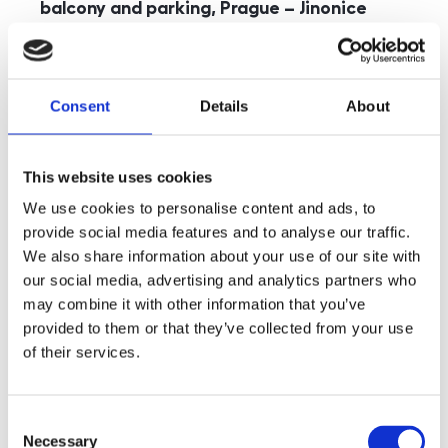
balcony and parking, Prague – Jinonice
rozměry
5+kk
disposition
funkce
parking
balcony
store
elevator
Consent
Details
About
adresa
st. Kohoutových, Praha
cena
49 000
Kč
This website uses cookies
We use cookies to personalise content and ads, to
provide social media features and to analyse our traffic.
We also share information about your use of our site with
our social media, advertising and analytics partners who
may combine it with other information that you’ve
provided to them or that they’ve collected from your use
of their services.
Consent
Necessary
Selection