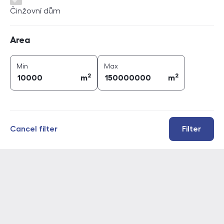
Činžovní dům
Area
Area
2
2
area (
m
)
area (
m
)
Min
Max
2
2
m
m
Cancel filter
Filter