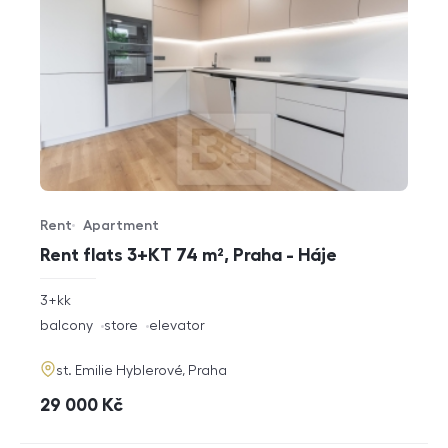
Rent
Apartment
Offer type
Property type
Rent flats 3+KT 74 m², Praha - Háje
rozměry
3+kk
disposition
funkce
balcony
store
elevator
adresa
st. Emilie Hyblerové, Praha
cena
29 000
Kč