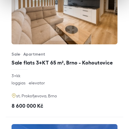
Sale
Apartment
Offer type
Property type
Sale flats 3+KT 65 m², Brno - Kohoutovice
rozměry
3+kk
disposition
funkce
loggias
elevator
adresa
st. Prokofjevova, Brno
cena
8 600 000
Kč