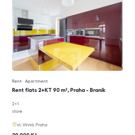
Rent
Apartment
Offer type
Property type
Rent flats 2+KT 90 m², Praha - Braník
rozměry
2+1
disposition
funkce
store
adresa
st. Vlnitá, Praha