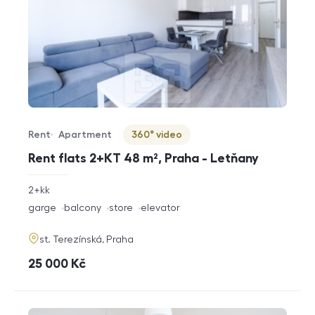
Rent
Apartment
360° video
Offer type
Property type
Virtuální prohlídka
Rent flats 2+KT 48 m², Praha - Letňany
rozměry
2+kk
disposition
funkce
garge
balcony
store
elevator
adresa
st. Terezínská, Praha
cena
25 000
Kč