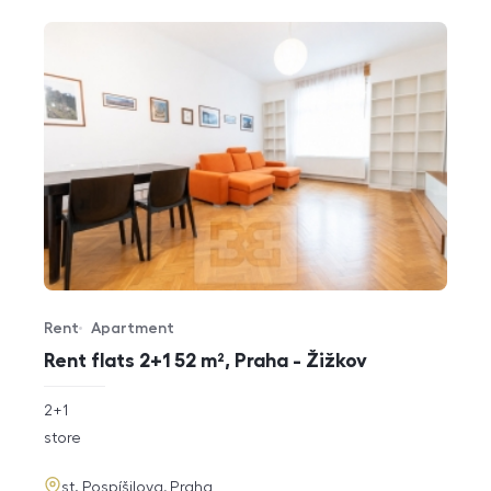
Rent
Apartment
Offer type
Property type
Rent flats 2+1 52 m², Praha - Žižkov
rozměry
2+1
disposition
funkce
store
adresa
st. Pospíšilova, Praha