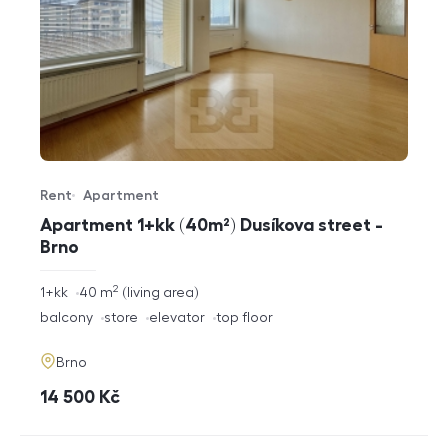
Rent
Apartment
Offer type
Property type
Apartment 1+kk (40m²) Dusíkova street -
Brno
2
rozměry
1+kk
40
m
living area
disposition
funkce
balcony
store
elevator
top floor
adresa
Brno
cena
14 500
Kč