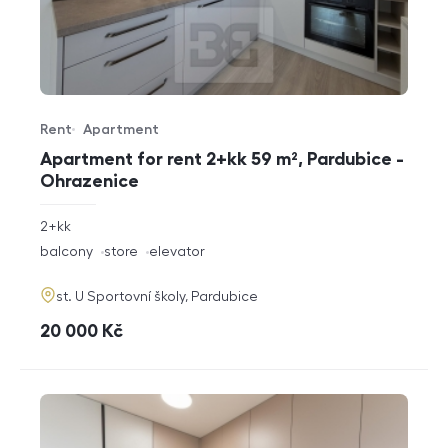
Rent
Apartment
Offer type
Property type
Apartment for rent 2+kk 59 m², Pardubice -
Ohrazenice
rozměry
2+kk
disposition
funkce
balcony
store
elevator
adresa
st. U Sportovní školy, Pardubice
cena
20 000
Kč