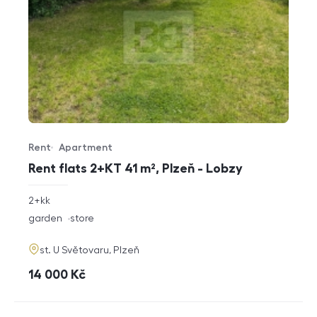
Rent
Apartment
Offer type
Property type
Rent flats 2+KT 41 m², Plzeň - Lobzy
rozměry
2+kk
disposition
funkce
garden
store
adresa
st. U Světovaru, Plzeň
cena
14 000
Kč