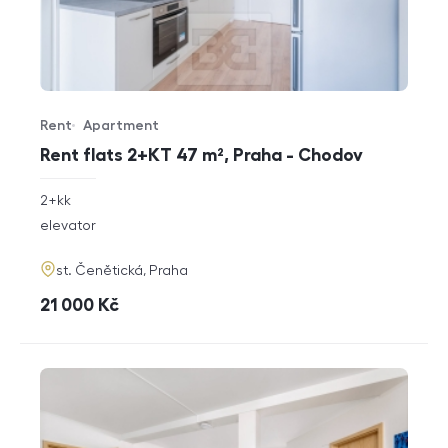
Rent
Apartment
Offer type
Property type
Rent flats 2+KT 47 m², Praha - Chodov
rozměry
2+kk
disposition
funkce
elevator
adresa
st. Čenětická, Praha
cena
21 000
Kč