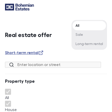
Offer type
All
Real estate offer
Sale
Long-term rental
Short-term rental
Location or street
Property type
Property type
All
House