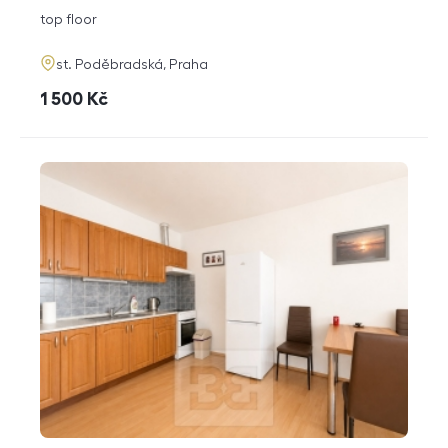
disposition
funkce
top floor
adresa
st. Poděbradská, Praha
cena
1 500
Kč