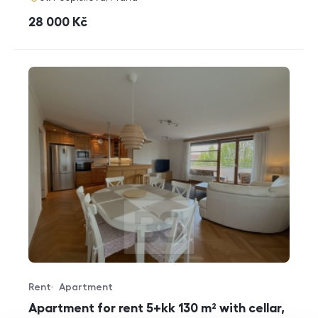
cena
28 000
Kč
Rent
Apartment
Offer type
Property type
Apartment for rent 5+kk 130 m² with cellar,