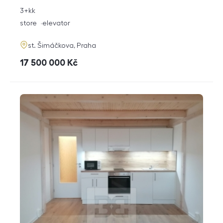
rozměry
3+kk
disposition
funkce
store
elevator
adresa
st. Šimáčkova, Praha
cena
17 500 000
Kč