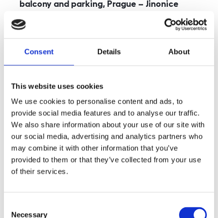
balcony and parking, Prague – Jinonice
rozměry
5+kk
disposition
funkce
parking
balcony
store
elevator
Consent
Details
About
adresa
st. Kohoutových, Praha
cena
49 000
Kč
This website uses cookies
We use cookies to personalise content and ads, to
provide social media features and to analyse our traffic.
We also share information about your use of our site with
our social media, advertising and analytics partners who
may combine it with other information that you’ve
provided to them or that they’ve collected from your use
of their services.
Consent
Necessary
Selection