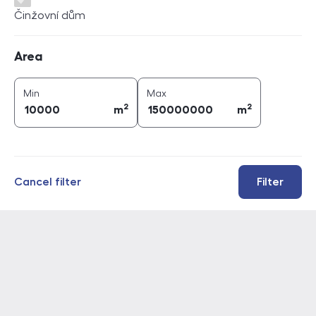
Činžovní dům
Area
Area
2
2
area (
m
)
area (
m
)
Min
Max
2
2
m
m
Cancel filter
Filter