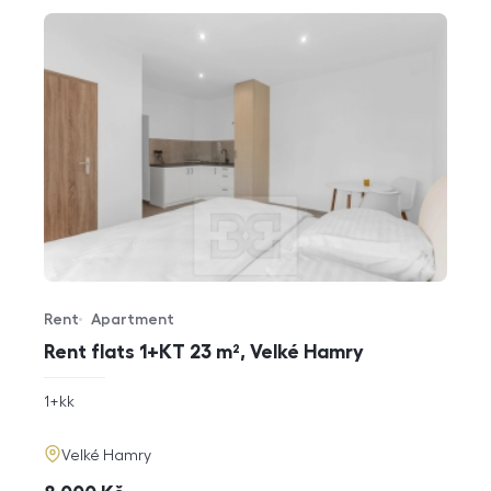
Rent
Apartment
Offer type
Property type
Rent flats 1+KT 23 m², Velké Hamry
rozměry
1+kk
disposition
funkce
adresa
Velké Hamry