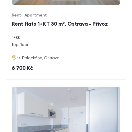
Rent
Apartment
Offer type
Property type
Rent flats 1+KT 30 m², Ostrava - Přívoz
rozměry
1+kk
disposition
funkce
top floor
adresa
st. Palackého, Ostrava
cena
6 700
Kč