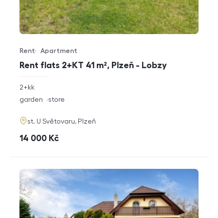
Rent
Apartment
Offer type
Property type
Rent flats 2+KT 41 m², Plzeň - Lobzy
rozměry
2+kk
disposition
funkce
garden
store
adresa
st. U Světovaru, Plzeň
cena
14 000
Kč