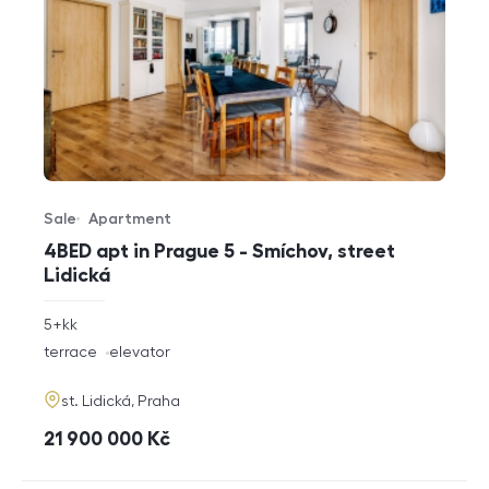
Sale
Apartment
Offer type
Property type
4BED apt in Prague 5 - Smíchov, street
Lidická
rozměry
5+kk
disposition
funkce
terrace
elevator
adresa
st. Lidická, Praha
cena
21 900 000
Kč