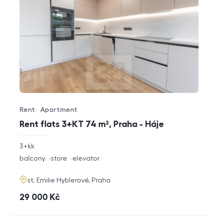
Rent
Apartment
Offer type
Property type
Rent flats 3+KT 74 m², Praha - Háje
rozměry
3+kk
disposition
funkce
balcony
store
elevator
adresa
st. Emilie Hyblerové, Praha
cena
29 000
Kč