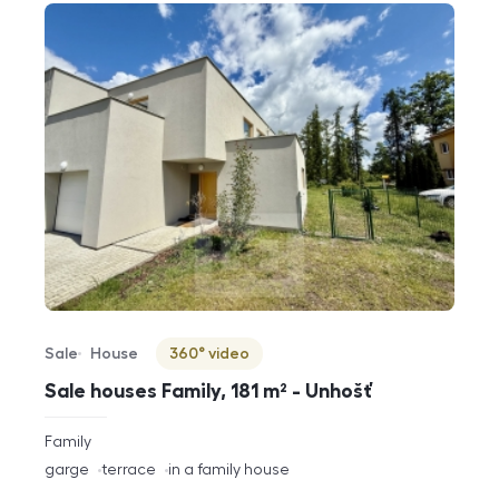
Sale
House
360° video
Offer type
Property type
Virtuální prohlídka
Sale houses Family, 181 m² - Unhošť
rozměry
Family
disposition
funkce
garge
terrace
in a family house