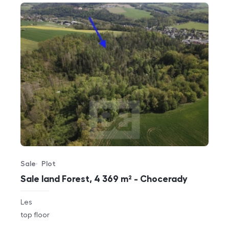
Sale
Plot
Offer type
Property type
Sale land Forest, 4 369 m² - Chocerady
rozměry
Les
disposition
funkce
top floor