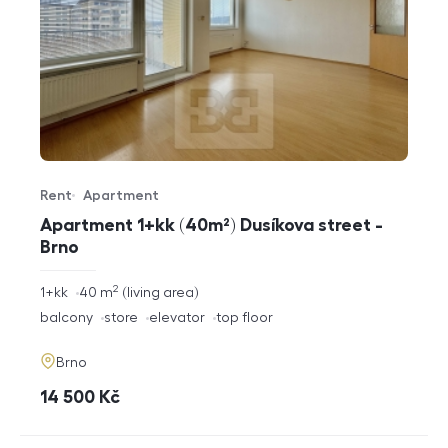
Rent
Apartment
Offer type
Property type
Apartment 1+kk (40m²) Dusíkova street -
Brno
2
rozměry
1+kk
40
m
living area
disposition
funkce
balcony
store
elevator
top floor
adresa
Brno
cena
14 500
Kč