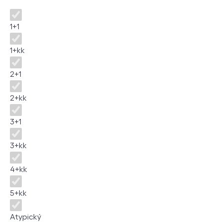
Disposition
1+1
1+kk
2+1
2+kk
3+1
3+kk
4+kk
5+kk
Atypický