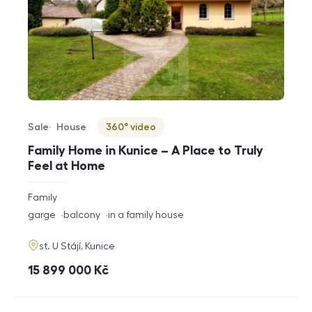
Sale
House
360° video
Offer type
Property type
Virtuální prohlídka
Family Home in Kunice – A Place to Truly
Feel at Home
rozměry
Family
disposition
funkce
garge
balcony
in a family house
adresa
st. U Stájí, Kunice
cena
15 899 000
Kč