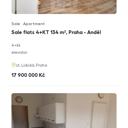
Sale
Apartment
Offer type
Property type
Sale flats 4+KT 134 m², Praha - Anděl
rozměry
4+kk
disposition
funkce
elevator
adresa
st. Lidická, Praha
cena
17 900 000
Kč