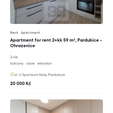
Rent
Apartment
Offer type
Property type
Apartment for rent 2+kk 59 m², Pardubice -
Ohrazenice
rozměry
2+kk
disposition
funkce
balcony
store
elevator
adresa
st. U Sportovní školy, Pardubice
cena
20 000
Kč