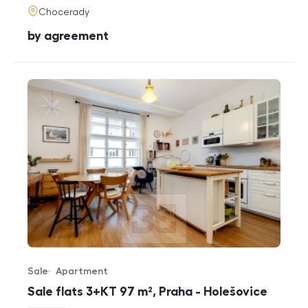
adresa
Chocerady
cena
by agreement
Sale
Apartment
Offer type
Property type
Sale flats 3+KT 97 m², Praha - Holešovice