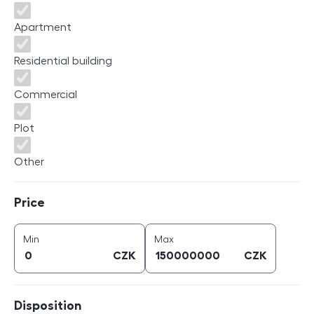
Apartment
Residential building
Commercial
Plot
Other
Price
Price
price (
CZK
)
price (
CZK
)
Min
Max
CZK
CZK
Disposition