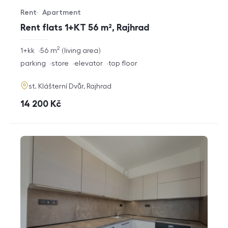
Rent
Apartment
Offer type
Property type
Rent flats 1+KT 56 m², Rajhrad
2
rozměry
1+kk
56
m
living area
disposition
funkce
parking
store
elevator
top floor
adresa
st. Klášterní Dvůr, Rajhrad
cena
14 200
Kč