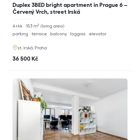
Duplex 3BED bright apartment in Prague 6 –
Červený Vrch, street Irská
2
rozměry
4+kk
153
m
living area
disposition
funkce
parking
terrace
balcony
loggias
elevator
adresa
st. Irská, Praha
cena
36 500
Kč