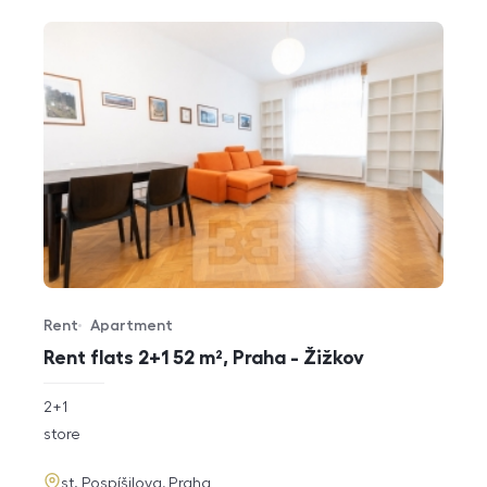
Rent
Apartment
Offer type
Property type
Rent flats 2+1 52 m², Praha - Žižkov
rozměry
2+1
disposition
funkce
store
adresa
st. Pospíšilova, Praha