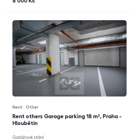
cena
8 000
Kč
Rent
Other
Offer type
Property type
Rent others Garage parking 18 m², Praha -
Hloubětín
rozměry
Garážové stání