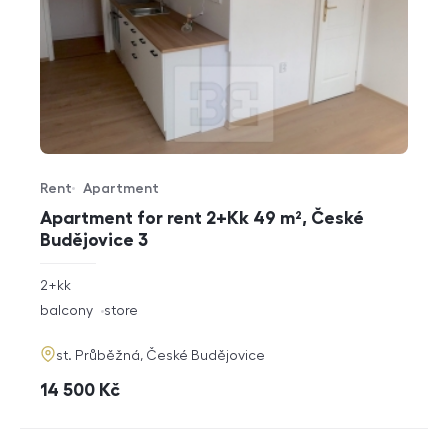
Rent
Apartment
Offer type
Property type
Apartment for rent 2+Kk 49 m², České
Budějovice 3
rozměry
2+kk
disposition
funkce
balcony
store
adresa
st. Průběžná, České Budějovice
cena
14 500
Kč