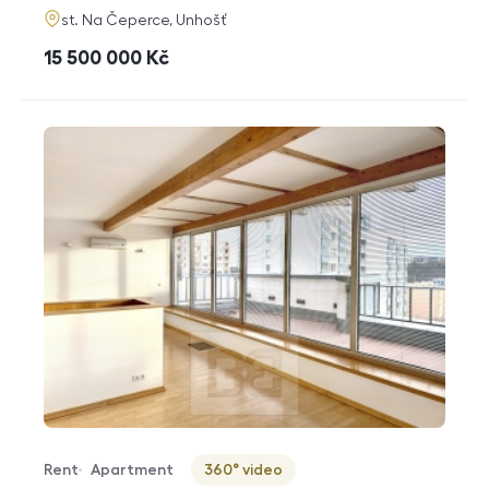
adresa
st. Na Čeperce, Unhošť
cena
15 500 000
Kč
Rent
Apartment
360° video
Offer type
Property type
Virtuální prohlídka