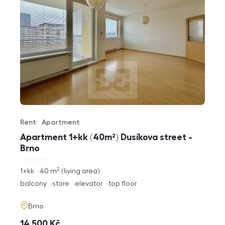
Rent
Apartment
Offer type
Property type
Apartment 1+kk (40m²) Dusíkova street -
Brno
2
rozměry
1+kk
40
m
living area
disposition
funkce
balcony
store
elevator
top floor
adresa
Brno
cena
14 500
Kč