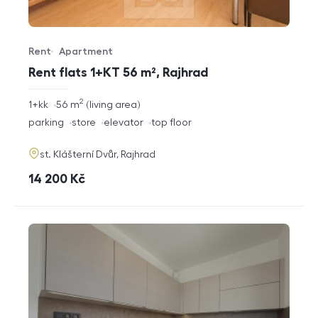
Rent
Apartment
Offer type
Property type
Rent flats 1+KT 56 m², Rajhrad
2
rozměry
1+kk
56
m
living area
disposition
funkce
parking
store
elevator
top floor
adresa
st. Klášterní Dvůr, Rajhrad
cena
14 200
Kč