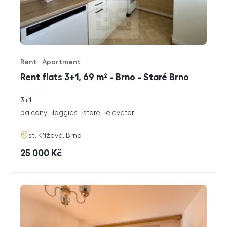
Rent
Apartment
Offer type
Property type
Rent flats 3+1, 69 m² - Brno - Staré Brno
rozměry
3+1
disposition
funkce
balcony
loggias
store
elevator
adresa
st. Křížová, Brno
cena
25 000
Kč