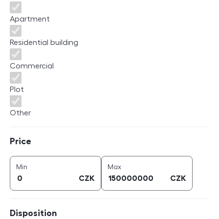
Apartment
Residential building
Commercial
Plot
Other
Price
Price
price (
CZK
)
price (
CZK
)
Min
Max
CZK
CZK
Disposition