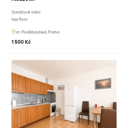
rozměry
Garážové stání
disposition
funkce
top floor
adresa
st. Poděbradská, Praha
cena
1 500
Kč