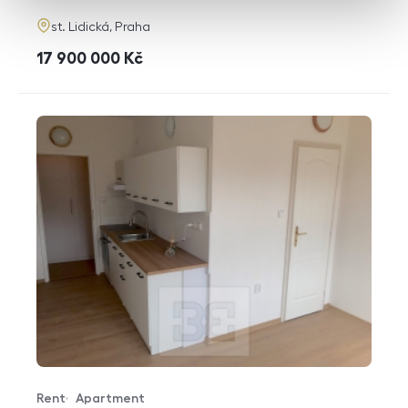
adresa
st. Lidická, Praha
cena
17 900 000
Kč
Rent
Apartment
Offer type
Property type