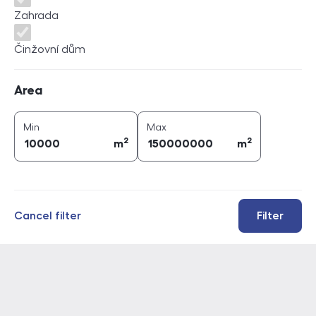
Zahrada
Činžovní dům
Area
Area
2
2
area (
m
)
area (
m
)
Min
Max
2
2
m
m
Cancel filter
Filter