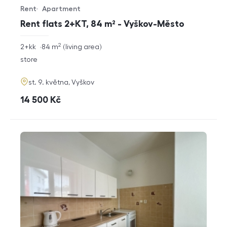
Rent
Apartment
Offer type
Property type
Rent flats 2+KT, 84 m² - Vyškov-Město
2
rozměry
2+kk
84
m
living area
disposition
funkce
store
adresa
st. 9. května, Vyškov
cena
14 500
Kč