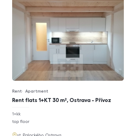
Rent
Apartment
Offer type
Property type
Rent flats 1+KT 30 m², Ostrava - Přívoz
rozměry
1+kk
disposition
funkce
top floor
adresa
st. Palackého, Ostrava