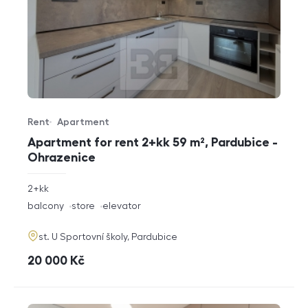
Rent
Apartment
Offer type
Property type
Apartment for rent 2+kk 59 m², Pardubice -
Ohrazenice
rozměry
2+kk
disposition
funkce
balcony
store
elevator
adresa
st. U Sportovní školy, Pardubice
cena
20 000
Kč