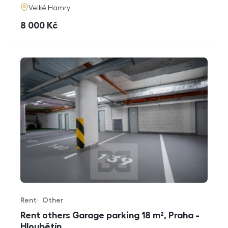
adresa
Velké Hamry
cena
8 000
Kč
Rent
Other
Offer type
Property type
Rent others Garage parking 18 m², Praha -
Hloubětín