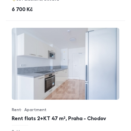
cena
6 700
Kč
Rent
Apartment
Offer type
Property type
Rent flats 2+KT 47 m², Praha - Chodov