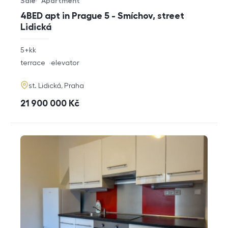
Sale
Apartment
Offer type
Property type
4BED apt in Prague 5 - Smíchov, street
Lidická
rozměry
5+kk
disposition
funkce
terrace
elevator
adresa
st. Lidická, Praha
cena
21 900 000
Kč