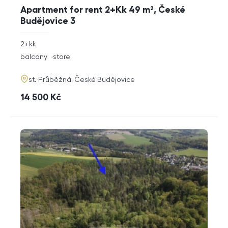
Apartment for rent 2+Kk 49 m², České
Budějovice 3
rozměry
2+kk
disposition
funkce
balcony
store
adresa
st. Průběžná, České Budějovice
cena
14 500
Kč