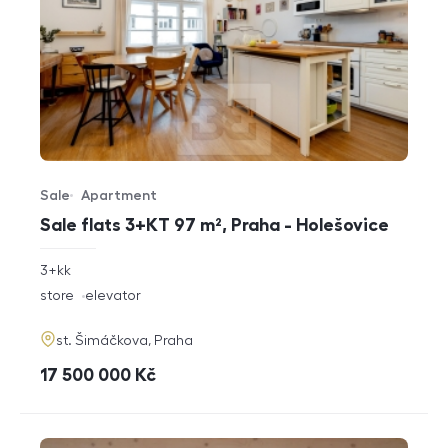
Sale
Apartment
Offer type
Property type
Sale flats 3+KT 97 m², Praha - Holešovice
rozměry
3+kk
disposition
funkce
store
elevator
adresa
st. Šimáčkova, Praha
cena
17 500 000
Kč