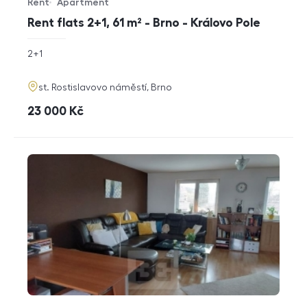
Rent
Apartment
Offer type
Property type
Rent flats 2+1, 61 m² - Brno - Královo Pole
rozměry
2+1
disposition
funkce
adresa
st. Rostislavovo náměstí, Brno
cena
23 000
Kč