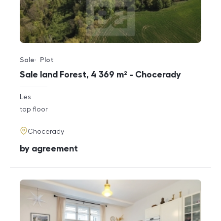
Sale
Plot
Offer type
Property type
Sale land Forest, 4 369 m² - Chocerady
rozměry
Les
disposition
funkce
top floor
adresa
Chocerady
cena
by agreement