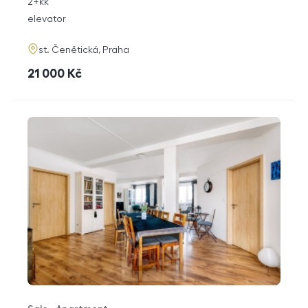
rozměry
2+kk
disposition
funkce
elevator
adresa
st. Čenětická, Praha
cena
21 000
Kč