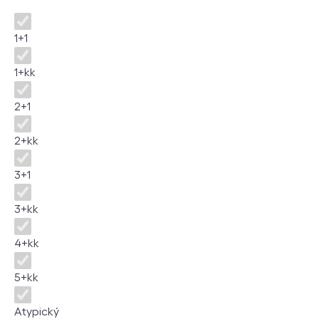
Disposition
1+1
1+kk
2+1
2+kk
3+1
3+kk
4+kk
5+kk
Atypický