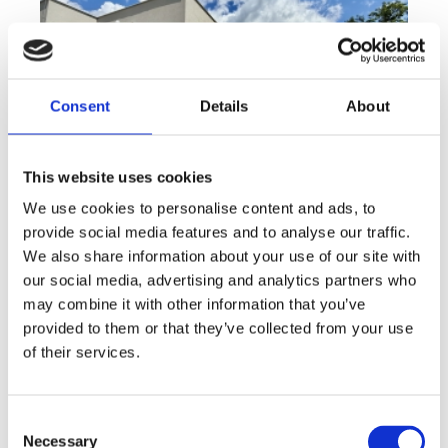
Consent
Details
About
This website uses cookies
We use cookies to personalise content and ads, to
provide social media features and to analyse our traffic.
Sale
House
360° video
We also share information about your use of our site with
Offer type
Property type
Virtuální prohlídka
our social media, advertising and analytics partners who
Sale houses Family, 181 m² - Unhošť
may combine it with other information that you’ve
provided to them or that they’ve collected from your use
rozměry
Family
disposition
of their services.
funkce
garge
terrace
in a family house
adresa
st. Na Čeperce, Unhošť
Consent
cena
15 500 000
Kč
Necessary
Selection