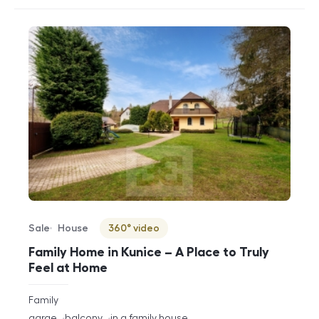
Sale
House
360° video
Offer type
Property type
Virtuální prohlídka
Family Home in Kunice – A Place to Truly
Feel at Home
rozměry
Family
disposition
funkce
garge
balcony
in a family house