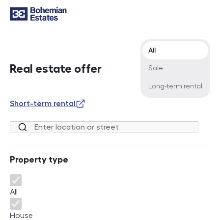
Offer type
All
Real estate offer
Sale
Long-term rental
Short-term rental
Location or street
Property type
Property type
All
House