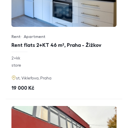
Rent
Apartment
Offer type
Property type
Rent flats 2+KT 46 m², Praha - Žižkov
rozměry
2+kk
disposition
funkce
store
adresa
st. Viklefova, Praha
cena
19 000
Kč