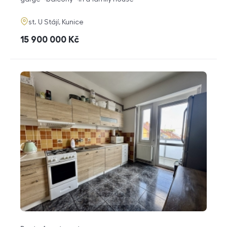
adresa
st. U Stájí, Kunice
cena
15 900 000
Kč