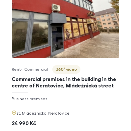
Rent
Commercial
360° video
Offer type
Property type
Virtuální prohlídka
Commercial premises in the building in the
centre of Neratovice, Mládežnická street
rozměry
Business premises
disposition
funkce
adresa
st. Mládežnická, Neratovice
cena
24 990
Kč