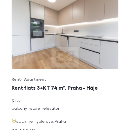
Rent
Apartment
Offer type
Property type
Rent flats 3+KT 74 m², Praha - Háje
rozměry
3+kk
disposition
funkce
balcony
store
elevator
adresa
st. Emilie Hyblerové, Praha