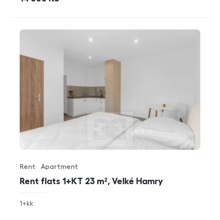
Rent
Apartment
Offer type
Property type
Rent flats 1+KT 23 m², Velké Hamry
rozměry
1+kk
disposition
funkce