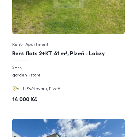
Rent
Apartment
Offer type
Property type
Rent flats 2+KT 41 m², Plzeň - Lobzy
rozměry
2+kk
disposition
funkce
garden
store
adresa
st. U Světovaru, Plzeň
cena
14 000
Kč