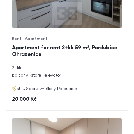
Rent
Apartment
Offer type
Property type
Apartment for rent 2+kk 59 m², Pardubice -
Ohrazenice
rozměry
2+kk
disposition
funkce
balcony
store
elevator
adresa
st. U Sportovní školy, Pardubice
cena
20 000
Kč