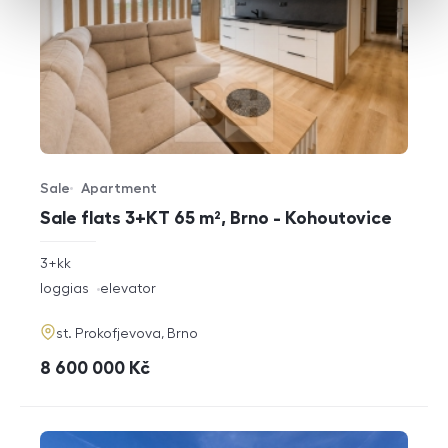
Sale
Apartment
Offer type
Property type
Sale flats 3+KT 65 m², Brno - Kohoutovice
rozměry
3+kk
disposition
funkce
loggias
elevator
adresa
st. Prokofjevova, Brno
cena
8 600 000
Kč