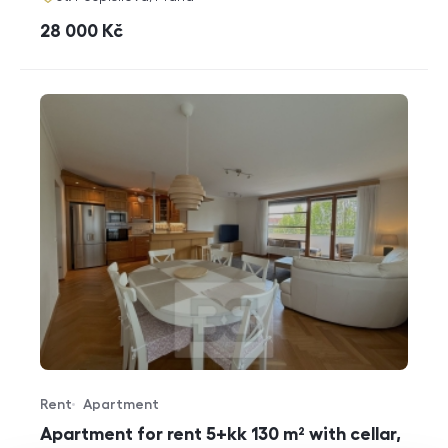
cena
28 000
Kč
Rent
Apartment
Offer type
Property type
Apartment for rent 5+kk 130 m² with cellar,