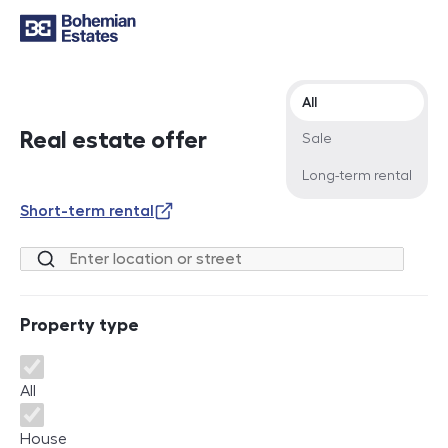
Offer type
All
Real estate offer
Sale
Long-term rental
Short-term rental
Location or street
Property type
Property type
All
House