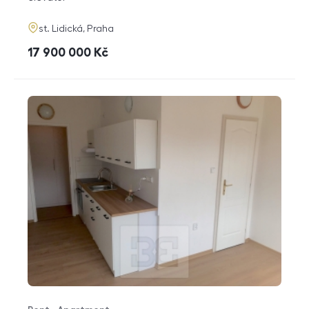
adresa
st. Lidická, Praha
cena
17 900 000
Kč