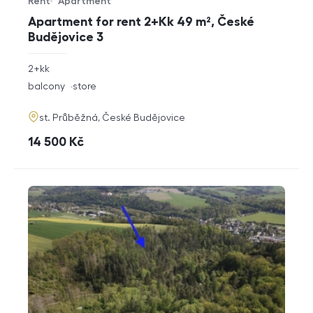
Rent
Apartment
Offer type
Property type
Apartment for rent 2+Kk 49 m², České
Budějovice 3
rozměry
2+kk
disposition
funkce
balcony
store
adresa
st. Průběžná, České Budějovice
cena
14 500
Kč