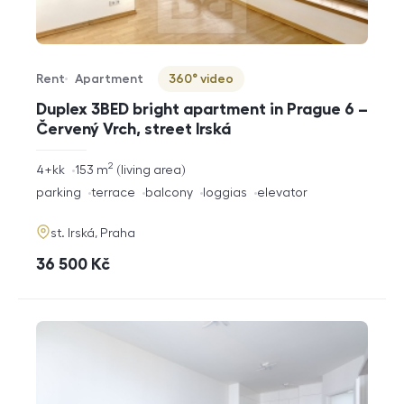
Rent
Apartment
360° video
Offer type
Property type
Virtuální prohlídka
Duplex 3BED bright apartment in Prague 6 –
Červený Vrch, street Irská
2
rozměry
4+kk
153
m
living area
disposition
funkce
parking
terrace
balcony
loggias
elevator
adresa
st. Irská, Praha
cena
36 500
Kč