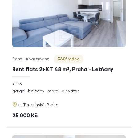
Rent
Apartment
360° video
Offer type
Property type
Virtuální prohlídka
Rent flats 2+KT 48 m², Praha - Letňany
rozměry
2+kk
disposition
funkce
garge
balcony
store
elevator
adresa
st. Terezínská, Praha
cena
25 000
Kč