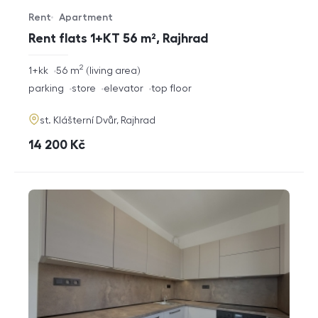
Rent
Apartment
Offer type
Property type
Rent flats 1+KT 56 m², Rajhrad
2
rozměry
1+kk
56
m
living area
disposition
funkce
parking
store
elevator
top floor
adresa
st. Klášterní Dvůr, Rajhrad
cena
14 200
Kč