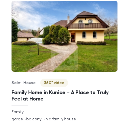
Sale
House
360° video
Offer type
Property type
Virtuální prohlídka
Family Home in Kunice – A Place to Truly
Feel at Home
rozměry
Family
disposition
funkce
garge
balcony
in a family house