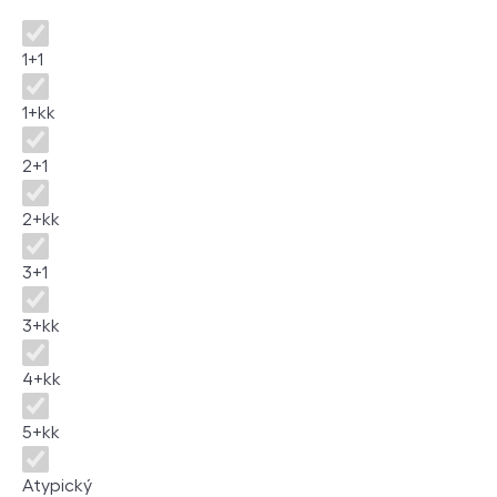
Disposition
1+1
1+kk
2+1
2+kk
3+1
3+kk
4+kk
5+kk
Atypický