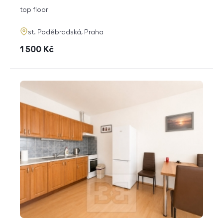
disposition
funkce
top floor
adresa
st. Poděbradská, Praha
cena
1 500
Kč