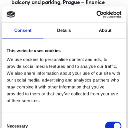
balcony and parking, Prague – Jinonice
rozměry
5+kk
disposition
funkce
parking
balcony
store
elevator
Consent
Details
About
adresa
st. Kohoutových, Praha
cena
49 000
Kč
This website uses cookies
We use cookies to personalise content and ads, to
provide social media features and to analyse our traffic.
We also share information about your use of our site with
our social media, advertising and analytics partners who
may combine it with other information that you’ve
provided to them or that they’ve collected from your use
of their services.
Consent
Necessary
Selection