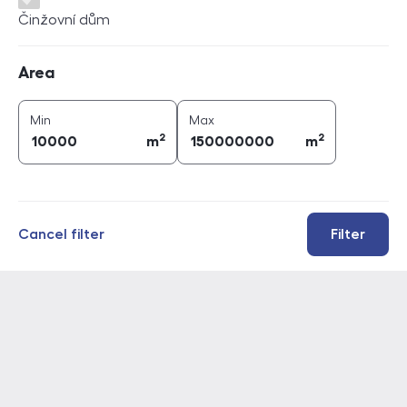
Činžovní dům
Area
Area
2
2
area (
m
)
area (
m
)
Min
Max
2
2
m
m
Cancel filter
Filter