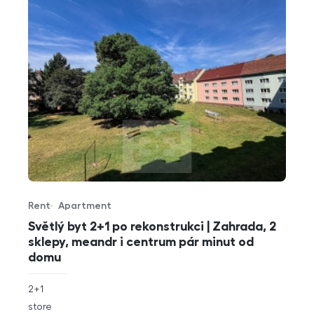
Rent
Apartment
Offer type
Property type
Světlý byt 2+1 po rekonstrukci | Zahrada, 2
sklepy, meandr i centrum pár minut od
domu
rozměry
2+1
disposition
funkce
store