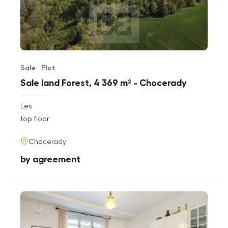
Sale
Plot
Offer type
Property type
Sale land Forest, 4 369 m² - Chocerady
rozměry
Les
disposition
funkce
top floor
adresa
Chocerady
cena
by agreement