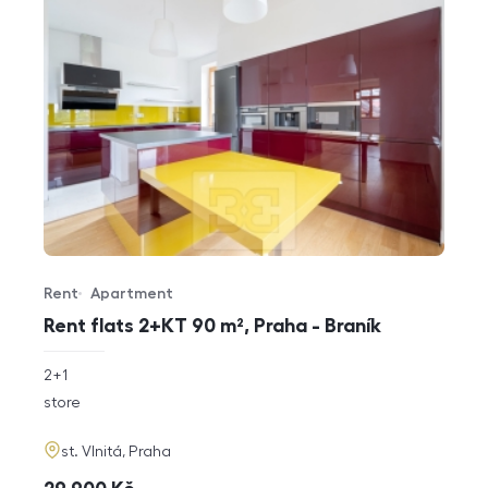
Rent
Apartment
Offer type
Property type
Rent flats 2+KT 90 m², Praha - Braník
rozměry
2+1
disposition
funkce
store
adresa
st. Vlnitá, Praha