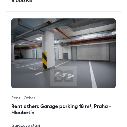
cena
8 000
Kč
Rent
Other
Offer type
Property type
Rent others Garage parking 18 m², Praha -
Hloubětín
rozměry
Garážové stání