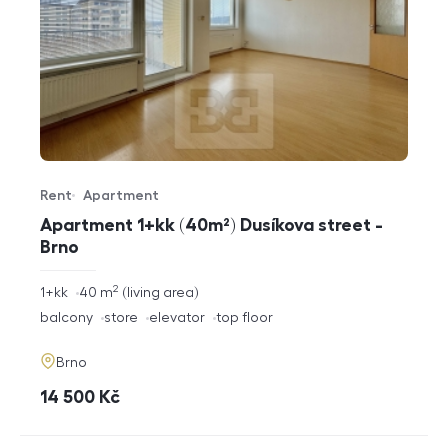
Rent
Apartment
Offer type
Property type
Apartment 1+kk (40m²) Dusíkova street -
Brno
2
rozměry
1+kk
40
m
living area
disposition
funkce
balcony
store
elevator
top floor
adresa
Brno
cena
14 500
Kč