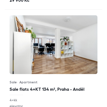
cena
29 900
Kč
Sale
Apartment
Offer type
Property type
Sale flats 4+KT 134 m², Praha - Anděl
rozměry
4+kk
disposition
funkce
elevator