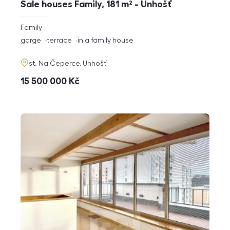
Sale houses Family, 181 m² - Unhošť
rozměry
Family
disposition
funkce
garge
terrace
in a family house
adresa
st. Na Čeperce, Unhošť
cena
15 500 000
Kč