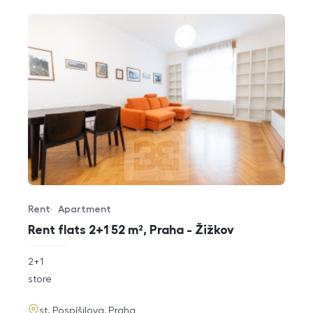
Rent
Apartment
Offer type
Property type
Rent flats 2+1 52 m², Praha - Žižkov
rozměry
2+1
disposition
funkce
store
adresa
st. Pospíšilova, Praha