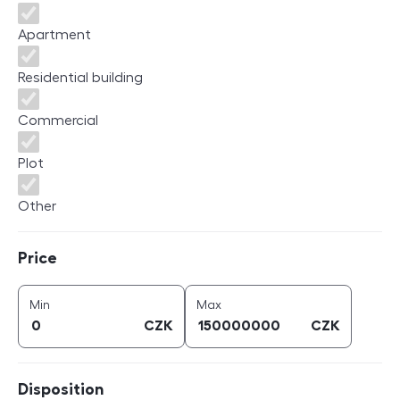
Apartment
Residential building
Commercial
Plot
Other
Price
Price
price (
CZK
)
price (
CZK
)
Min
Max
CZK
CZK
Disposition