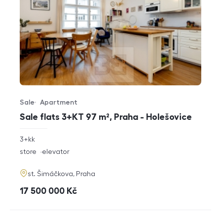
Sale
Apartment
Offer type
Property type
Sale flats 3+KT 97 m², Praha - Holešovice
rozměry
3+kk
disposition
funkce
store
elevator
adresa
st. Šimáčkova, Praha
cena
17 500 000
Kč