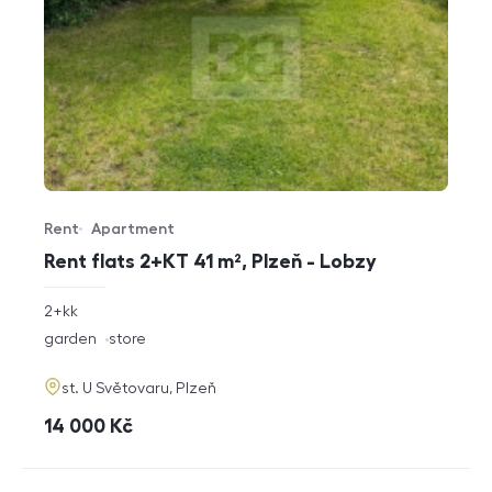
Rent
Apartment
Offer type
Property type
Rent flats 2+KT 41 m², Plzeň - Lobzy
rozměry
2+kk
disposition
funkce
garden
store
adresa
st. U Světovaru, Plzeň
cena
14 000
Kč