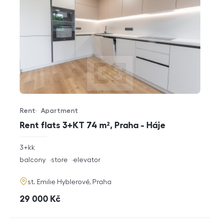
Rent
Apartment
Offer type
Property type
Rent flats 3+KT 74 m², Praha - Háje
rozměry
3+kk
disposition
funkce
balcony
store
elevator
adresa
st. Emilie Hyblerové, Praha
cena
29 000
Kč