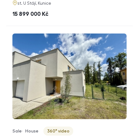
adresa
st. U Stájí, Kunice
cena
15 899 000
Kč
Sale
House
360° video
Offer type
Property type
Virtuální prohlídka