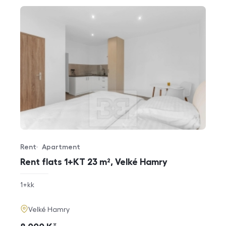
Rent
Apartment
Offer type
Property type
Rent flats 1+KT 23 m², Velké Hamry
rozměry
1+kk
disposition
funkce
adresa
Velké Hamry