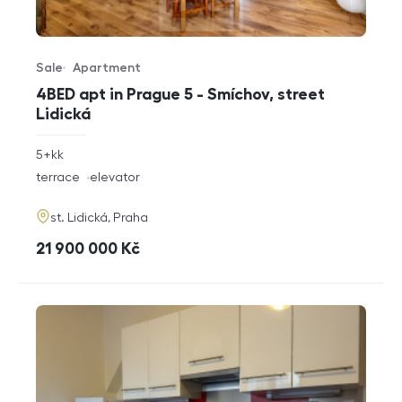
Sale
Apartment
Offer type
Property type
4BED apt in Prague 5 - Smíchov, street
Lidická
rozměry
5+kk
disposition
funkce
terrace
elevator
adresa
st. Lidická, Praha
cena
21 900 000
Kč