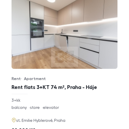
Rent
Apartment
Offer type
Property type
Rent flats 3+KT 74 m², Praha - Háje
rozměry
3+kk
disposition
funkce
balcony
store
elevator
adresa
st. Emilie Hyblerové, Praha