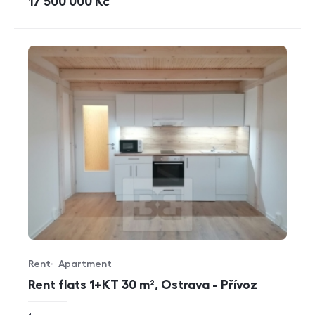
cena
17 500 000
Kč
Rent
Apartment
Offer type
Property type
Rent flats 1+KT 30 m², Ostrava - Přívoz