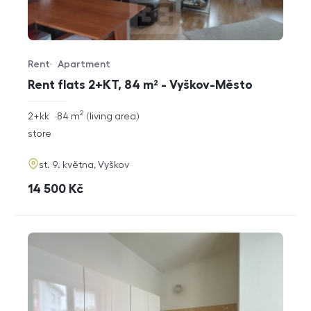
Rent
Apartment
Offer type
Property type
Rent flats 2+KT, 84 m² - Vyškov-Město
2
rozměry
2+kk
84
m
living area
disposition
funkce
store
adresa
st. 9. května, Vyškov
cena
14 500
Kč