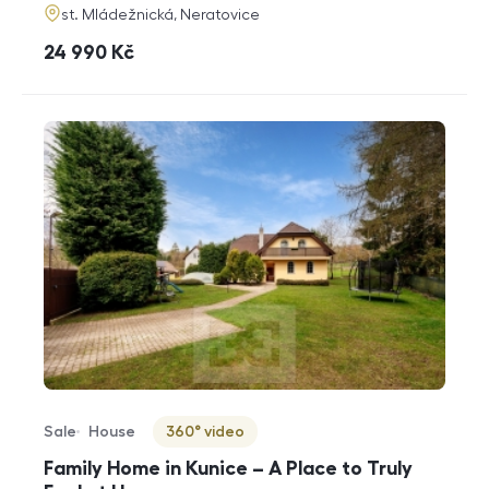
adresa
st. Mládežnická, Neratovice
cena
24 990
Kč
Sale
House
360° video
Offer type
Property type
Virtuální prohlídka
Family Home in Kunice – A Place to Truly