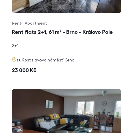
Rent
Apartment
Offer type
Property type
Rent flats 2+1, 61 m² - Brno - Královo Pole
rozměry
2+1
disposition
funkce
adresa
st. Rostislavovo náměstí, Brno
cena
23 000
Kč