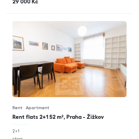
cena
29 000
Kč
Rent
Apartment
Offer type
Property type
Rent flats 2+1 52 m², Praha - Žižkov
rozměry
2+1
disposition
funkce