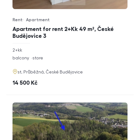
Rent
Apartment
Offer type
Property type
Apartment for rent 2+Kk 49 m², České
Budějovice 3
rozměry
2+kk
disposition
funkce
balcony
store
adresa
st. Průběžná, České Budějovice
cena
14 500
Kč