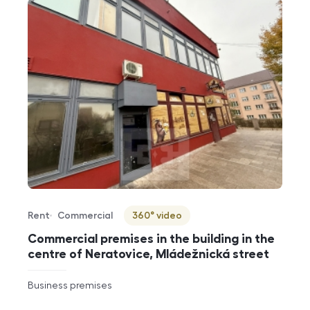
Rent
Commercial
360° video
Offer type
Property type
Virtuální prohlídka
Commercial premises in the building in the
centre of Neratovice, Mládežnická street
rozměry
Business premises
disposition
funkce