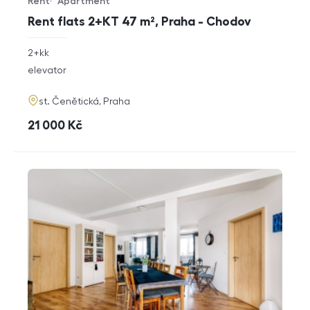
Rent
Apartment
Offer type
Property type
Rent flats 2+KT 47 m², Praha - Chodov
rozměry
2+kk
disposition
funkce
elevator
adresa
st. Čenětická, Praha
cena
21 000
Kč