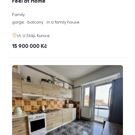
Feel at Home
rozměry
Family
disposition
funkce
garge
balcony
in a family house
adresa
st. U Stájí, Kunice
cena
15 900 000
Kč