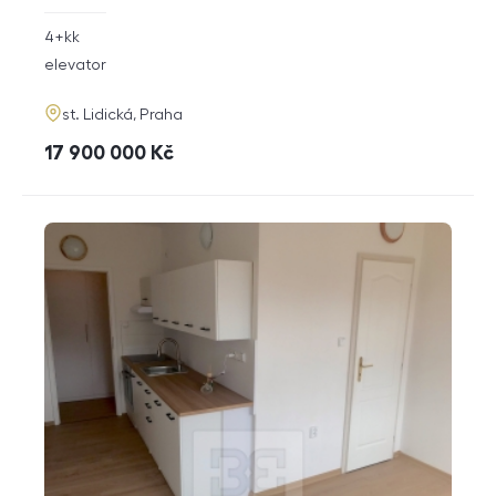
rozměry
4+kk
disposition
funkce
elevator
adresa
st. Lidická, Praha
cena
17 900 000
Kč