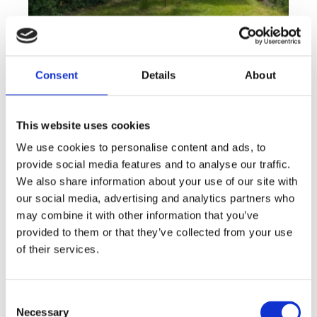
Consent
Details
About
This website uses cookies
We use cookies to personalise content and ads, to
Rent
Apartment
Offer type
Property type
provide social media features and to analyse our traffic.
Rent flats 2+KT 41 m², Plzeň - Lobzy
We also share information about your use of our site with
our social media, advertising and analytics partners who
rozměry
2+kk
may combine it with other information that you’ve
disposition
funkce
garden
store
provided to them or that they’ve collected from your use
of their services.
adresa
st. U Světovaru, Plzeň
cena
14 000
Kč
Consent
Necessary
Selection