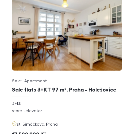
Sale
Apartment
Offer type
Property type
Sale flats 3+KT 97 m², Praha - Holešovice
rozměry
3+kk
disposition
funkce
store
elevator
adresa
st. Šimáčkova, Praha