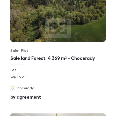
Sale
Plot
Offer type
Property type
Sale land Forest, 4 369 m² - Chocerady
rozměry
Les
disposition
funkce
top floor
adresa
Chocerady
cena
by agreement