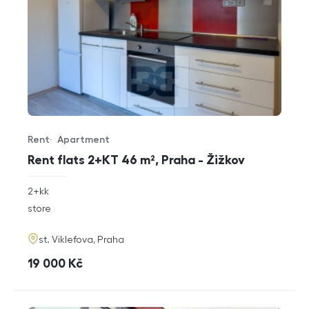
Rent
Apartment
Offer type
Property type
Rent flats 2+KT 46 m², Praha - Žižkov
rozměry
2+kk
disposition
funkce
store
adresa
st. Viklefova, Praha
cena
19 000
Kč