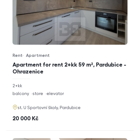
Rent
Apartment
Offer type
Property type
Apartment for rent 2+kk 59 m², Pardubice -
Ohrazenice
rozměry
2+kk
disposition
funkce
balcony
store
elevator
adresa
st. U Sportovní školy, Pardubice
cena
20 000
Kč