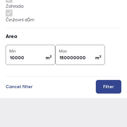
Zahrada
Činžovní dům
Area
Area
2
2
area (
m
)
area (
m
)
Min
Max
2
2
m
m
Cancel filter
Filter