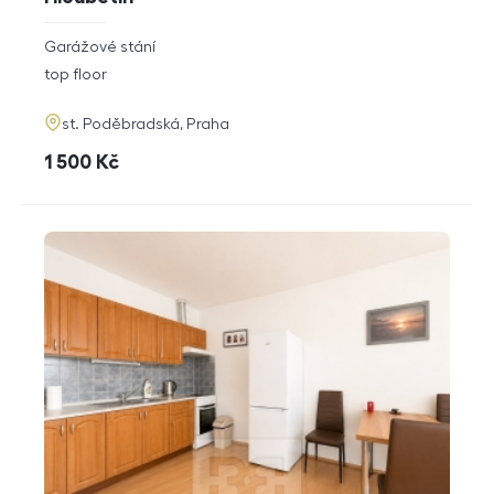
rozměry
Garážové stání
disposition
funkce
top floor
adresa
st. Poděbradská, Praha
cena
1 500
Kč