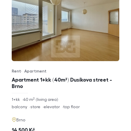
Rent
Apartment
Offer type
Property type
Apartment 1+kk (40m²) Dusíkova street -
Brno
2
rozměry
1+kk
40
m
living area
disposition
funkce
balcony
store
elevator
top floor
adresa
Brno
cena
14 500
Kč