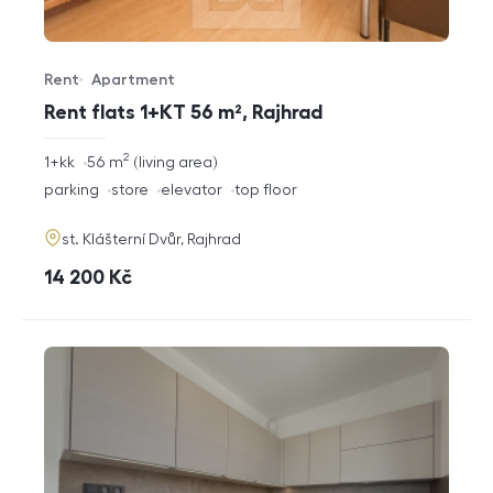
Rent
Apartment
Offer type
Property type
Rent flats 1+KT 56 m², Rajhrad
2
rozměry
1+kk
56
m
living area
disposition
funkce
parking
store
elevator
top floor
adresa
st. Klášterní Dvůr, Rajhrad
cena
14 200
Kč