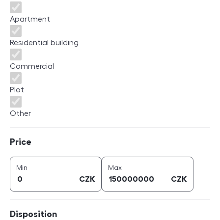
Apartment
Residential building
Commercial
Plot
Other
Price
Price
price (
CZK
)
price (
CZK
)
Min
Max
CZK
CZK
Disposition