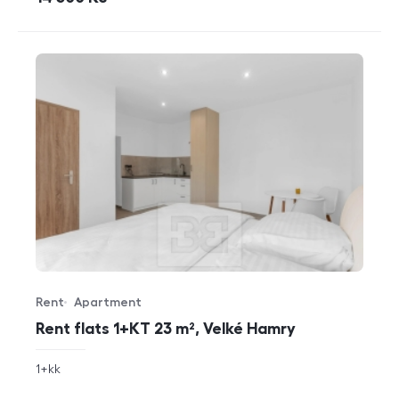
Rent
Apartment
Offer type
Property type
Rent flats 1+KT 23 m², Velké Hamry
rozměry
1+kk
disposition
funkce