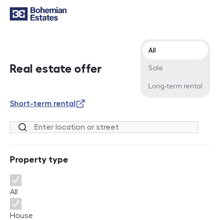
Offer type
All
Real estate offer
Sale
Long-term rental
Short-term rental
Location or street
Property type
Property type
All
House