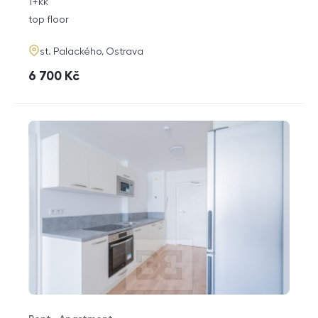
rozměry
1+kk
disposition
funkce
top floor
adresa
st. Palackého, Ostrava
cena
6 700
Kč