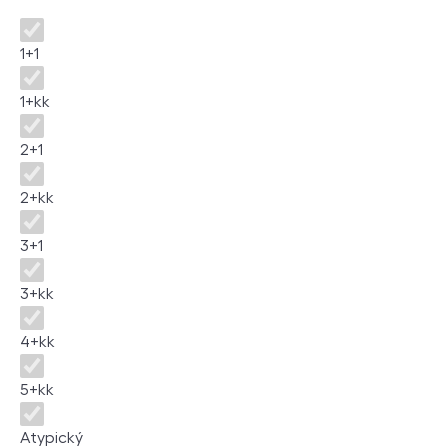
Disposition
1+1
1+kk
2+1
2+kk
3+1
3+kk
4+kk
5+kk
Atypický