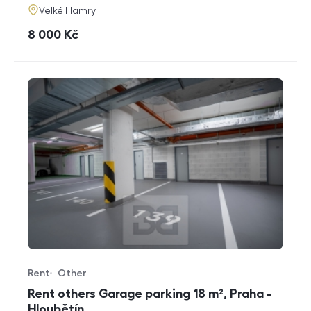
adresa
Velké Hamry
cena
8 000
Kč
Rent
Other
Offer type
Property type
Rent others Garage parking 18 m², Praha -
Hloubětín