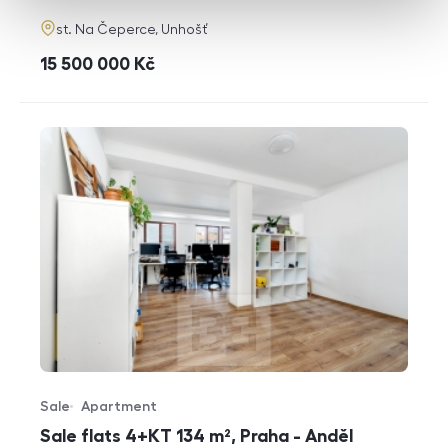
adresa
st. Na Čeperce, Unhošť
cena
15 500 000
Kč
Sale
Apartment
Offer type
Property type
Sale flats 4+KT 134 m², Praha - Anděl