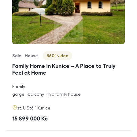
Sale
House
360° video
Offer type
Property type
Virtuální prohlídka
Family Home in Kunice – A Place to Truly
Feel at Home
rozměry
Family
disposition
funkce
garge
balcony
in a family house
adresa
st. U Stájí, Kunice
cena
15 899 000
Kč