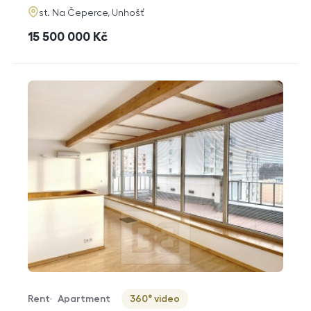
adresa
st. Na Čeperce, Unhošť
cena
15 500 000
Kč
Rent
Apartment
360° video
Offer type
Property type
Virtuální prohlídka