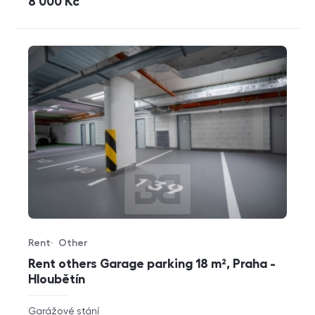
cena
8 000
Kč
Rent
Other
Offer type
Property type
Rent others Garage parking 18 m², Praha -
Hloubětín
rozměry
Garážové stání