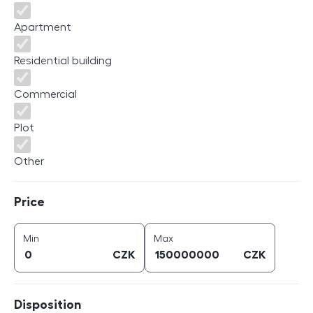
Apartment
Residential building
Commercial
Plot
Other
Price
Price
price (
CZK
)
price (
CZK
)
Min
Max
CZK
CZK
Disposition