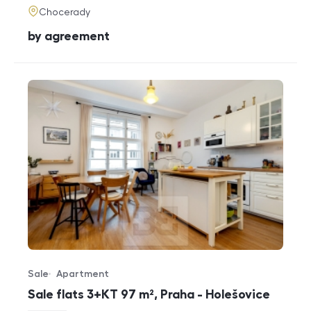
adresa
Chocerady
cena
by agreement
Sale
Apartment
Offer type
Property type
Sale flats 3+KT 97 m², Praha - Holešovice