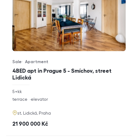
Sale
Apartment
Offer type
Property type
4BED apt in Prague 5 - Smíchov, street
Lidická
rozměry
5+kk
disposition
funkce
terrace
elevator
adresa
st. Lidická, Praha
cena
21 900 000
Kč