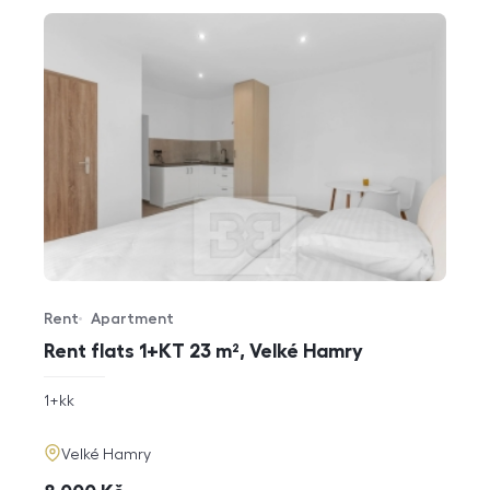
Rent
Apartment
Offer type
Property type
Rent flats 1+KT 23 m², Velké Hamry
rozměry
1+kk
disposition
funkce
adresa
Velké Hamry