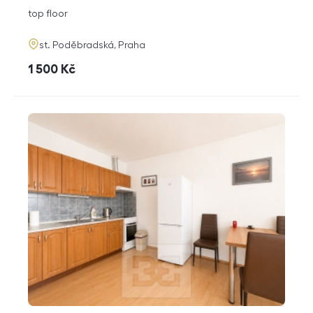
disposition
funkce
top floor
adresa
st. Poděbradská, Praha
cena
1 500
Kč