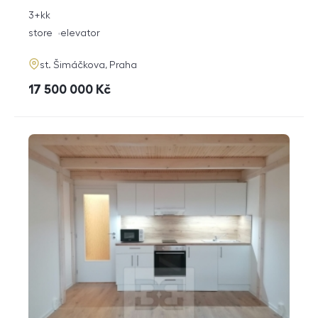
rozměry
3+kk
disposition
funkce
store
elevator
adresa
st. Šimáčkova, Praha
cena
17 500 000
Kč