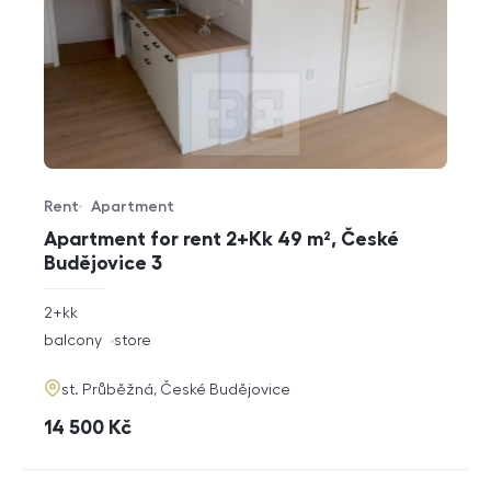
Rent
Apartment
Offer type
Property type
Apartment for rent 2+Kk 49 m², České
Budějovice 3
rozměry
2+kk
disposition
funkce
balcony
store
adresa
st. Průběžná, České Budějovice
cena
14 500
Kč