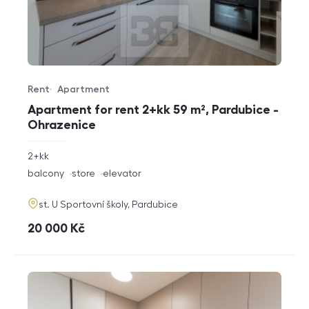
Rent
Apartment
Offer type
Property type
Apartment for rent 2+kk 59 m², Pardubice -
Ohrazenice
rozměry
2+kk
disposition
funkce
balcony
store
elevator
adresa
st. U Sportovní školy, Pardubice
cena
20 000
Kč