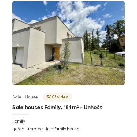
Sale
House
360° video
Offer type
Property type
Virtuální prohlídka
Sale houses Family, 181 m² - Unhošť
rozměry
Family
disposition
funkce
garge
terrace
in a family house