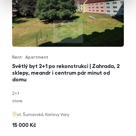
Rent
Apartment
Offer type
Property type
Světlý byt 2+1 po rekonstrukci | Zahrada, 2
sklepy, meandr i centrum pár minut od
domu
rozměry
2+1
disposition
funkce
store
adresa
st. Šumavská, Karlovy Vary
cena
15 000
Kč