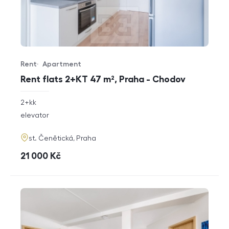
Rent
Apartment
Offer type
Property type
Rent flats 2+KT 47 m², Praha - Chodov
rozměry
2+kk
disposition
funkce
elevator
adresa
st. Čenětická, Praha
cena
21 000
Kč