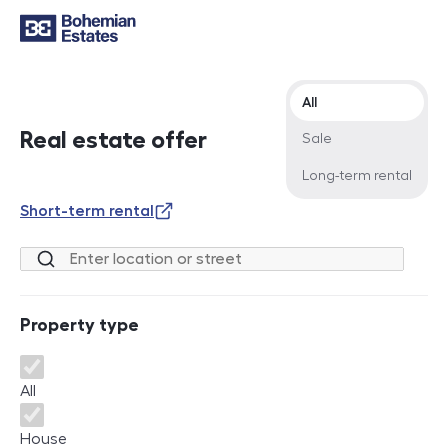
Offer type
All
Real estate offer
Sale
Long-term rental
Short-term rental
Location or street
Property type
Property type
All
House