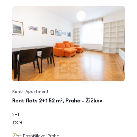
Rent
Apartment
Offer type
Property type
Rent flats 2+1 52 m², Praha - Žižkov
rozměry
2+1
disposition
funkce
store
adresa
st. Pospíšilova, Praha