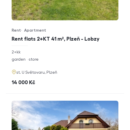
Rent
Apartment
Offer type
Property type
Rent flats 2+KT 41 m², Plzeň - Lobzy
rozměry
2+kk
disposition
funkce
garden
store
adresa
st. U Světovaru, Plzeň
cena
14 000
Kč