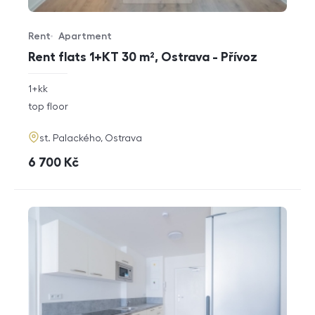
Rent
Apartment
Offer type
Property type
Rent flats 1+KT 30 m², Ostrava - Přívoz
rozměry
1+kk
disposition
funkce
top floor
adresa
st. Palackého, Ostrava
cena
6 700
Kč