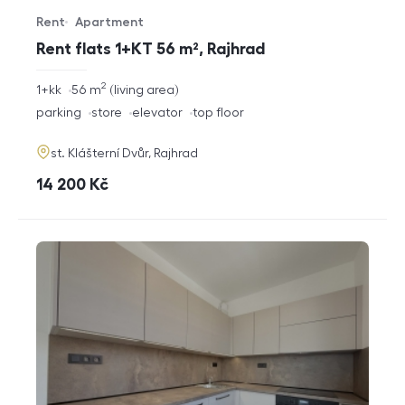
Rent
Apartment
Offer type
Property type
Rent flats 1+KT 56 m², Rajhrad
2
rozměry
1+kk
56
m
living area
disposition
funkce
parking
store
elevator
top floor
adresa
st. Klášterní Dvůr, Rajhrad
cena
14 200
Kč