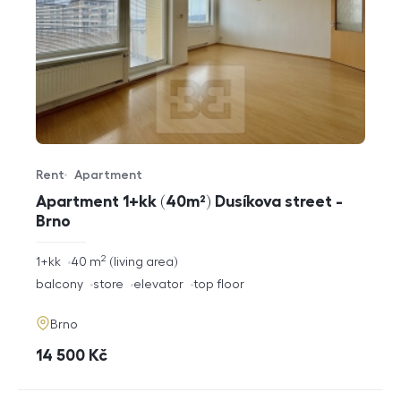
Rent
Apartment
Offer type
Property type
Apartment 1+kk (40m²) Dusíkova street -
Brno
2
rozměry
1+kk
40
m
living area
disposition
funkce
balcony
store
elevator
top floor
adresa
Brno
cena
14 500
Kč