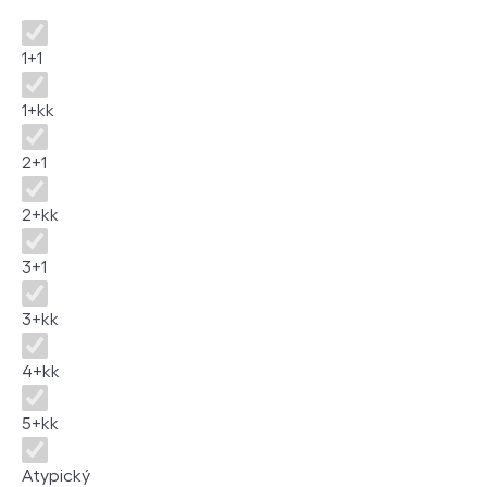
Disposition
1+1
1+kk
2+1
2+kk
3+1
3+kk
4+kk
5+kk
Atypický