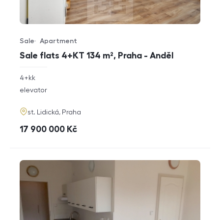
Sale
Apartment
Offer type
Property type
Sale flats 4+KT 134 m², Praha - Anděl
rozměry
4+kk
disposition
funkce
elevator
adresa
st. Lidická, Praha
cena
17 900 000
Kč