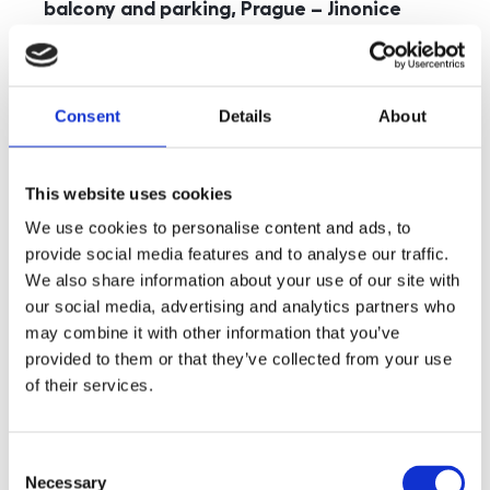
balcony and parking, Prague – Jinonice
rozměry
5+kk
disposition
funkce
parking
balcony
store
elevator
Consent
Details
About
adresa
st. Kohoutových, Praha
cena
49 000
Kč
This website uses cookies
We use cookies to personalise content and ads, to
provide social media features and to analyse our traffic.
We also share information about your use of our site with
our social media, advertising and analytics partners who
may combine it with other information that you’ve
provided to them or that they’ve collected from your use
of their services.
Consent
Necessary
Selection