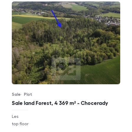
Sale
Plot
Offer type
Property type
Sale land Forest, 4 369 m² - Chocerady
rozměry
Les
disposition
funkce
top floor