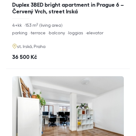
Duplex 3BED bright apartment in Prague 6 –
Červený Vrch, street Irská
2
rozměry
4+kk
153
m
living area
disposition
funkce
parking
terrace
balcony
loggias
elevator
adresa
st. Irská, Praha
cena
36 500
Kč