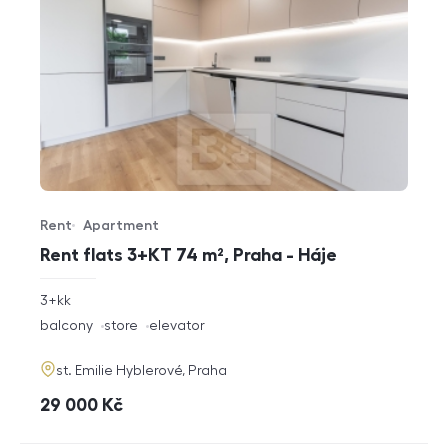
Rent
Apartment
Offer type
Property type
Rent flats 3+KT 74 m², Praha - Háje
rozměry
3+kk
disposition
funkce
balcony
store
elevator
adresa
st. Emilie Hyblerové, Praha
cena
29 000
Kč