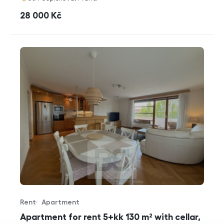
cena
28 000
Kč
Rent
Apartment
Offer type
Property type
Apartment for rent 5+kk 130 m² with cellar,