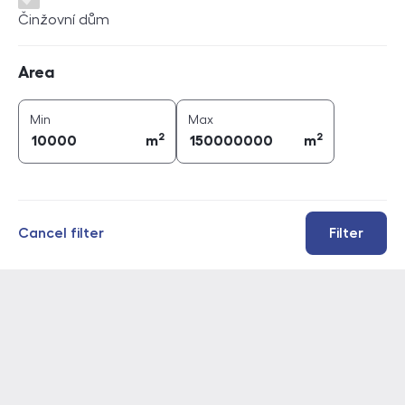
Činžovní dům
Area
Area
2
2
area (
m
)
area (
m
)
Min
Max
2
2
m
m
Cancel filter
Filter