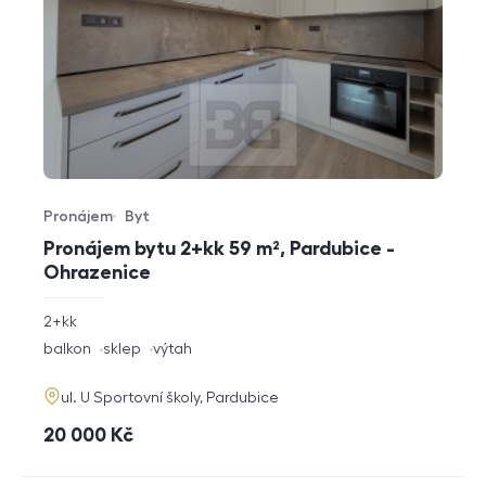
Pronájem
Byt
Typ nabídky
Typ nemovitosti
Pronájem bytu 2+kk 59 m², Pardubice -
Ohrazenice
rozměry
2+kk
dispozice
funkce
balkon
sklep
výtah
adresa
ul. U Sportovní školy, Pardubice
cena
20 000
Kč