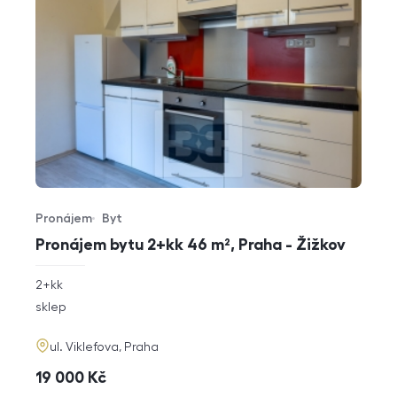
Pronájem
Byt
Typ nabídky
Typ nemovitosti
Pronájem bytu 2+kk 46 m², Praha - Žižkov
rozměry
2+kk
dispozice
funkce
sklep
adresa
ul. Viklefova, Praha
cena
19 000
Kč