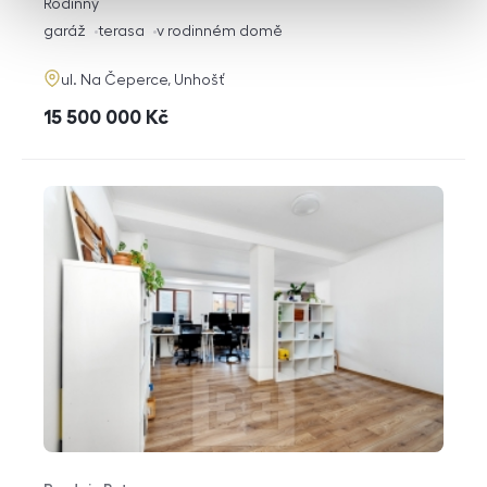
rozměry
Rodinný
dispozice
funkce
garáž
terasa
v rodinném domě
adresa
ul. Na Čeperce, Unhošť
cena
15 500 000
Kč