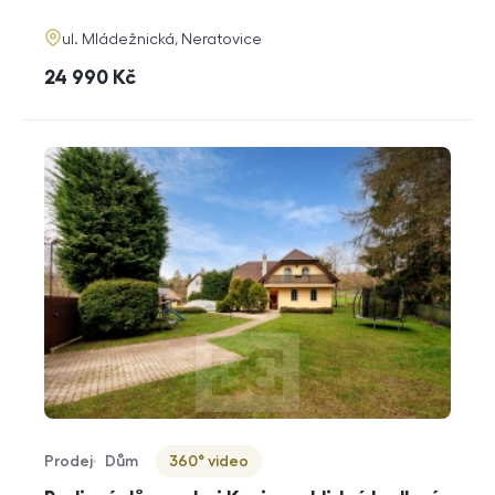
funkce
adresa
ul. Mládežnická, Neratovice
cena
24 990
Kč
Prodej
Dům
360° video
Typ nabídky
Typ nemovitosti
Virtuální prohlídka