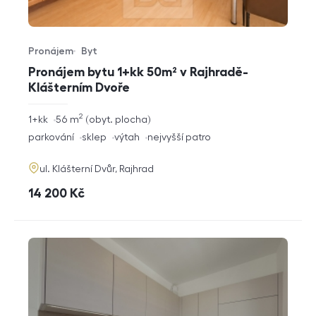
Pronájem
Byt
Typ nabídky
Typ nemovitosti
Pronájem bytu 1+kk 50m² v Rajhradě-
Klášterním Dvoře
2
rozměry
1+kk
56
m
obyt. plocha
dispozice
funkce
parkování
sklep
výtah
nejvyšší patro
adresa
ul. Klášterní Dvůr, Rajhrad
cena
14 200
Kč