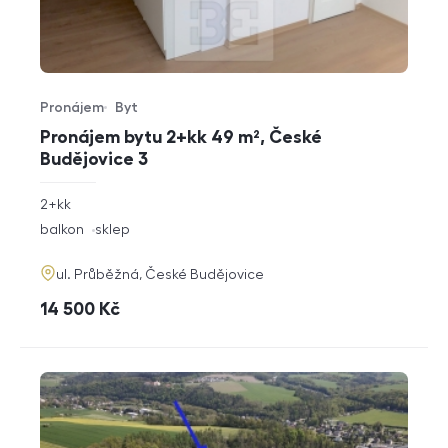
Pronájem
Byt
Typ nabídky
Typ nemovitosti
Pronájem bytu 2+kk 49 m², České
Budějovice 3
rozměry
2+kk
dispozice
funkce
balkon
sklep
adresa
ul. Průběžná, České Budějovice
cena
14 500
Kč