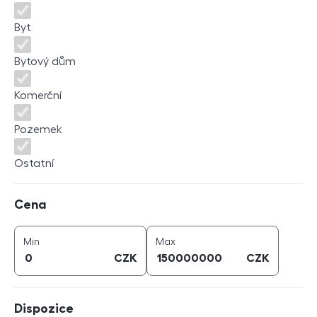
Byt
Bytový dům
Komerční
Pozemek
Ostatní
Cena
Cena
cena (
CZK
)
cena (
CZK
)
Min
Max
CZK
CZK
Dispozice