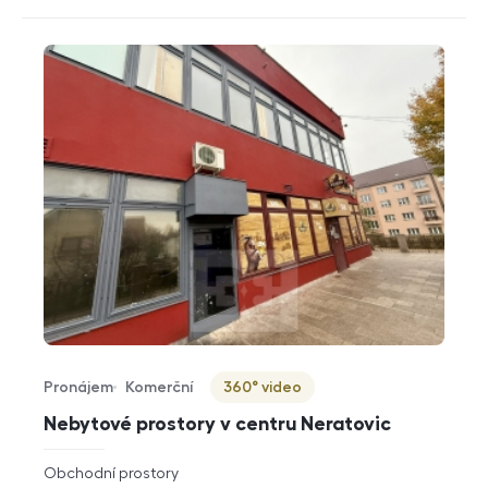
Pronájem
Komerční
360° video
Typ nabídky
Typ nemovitosti
Virtuální prohlídka
Nebytové prostory v centru Neratovic
rozměry
Obchodní prostory
dispozice