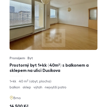
Pronájem
Byt
Typ nabídky
Typ nemovitosti
Prostorný byt 1+kk (40m²) s balkonem a
sklepem na ulici Dusíkova
2
rozměry
1+kk
40
m
obyt. plocha
dispozice
funkce
balkon
sklep
výtah
nejvyšší patro
adresa
Brno
cena
14 500
Kč