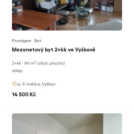
Pronájem
Byt
Typ nabídky
Typ nemovitosti
Mezonetový byt 2+kk ve Vyškově
2
rozměry
2+kk
84
m
obyt. plocha
dispozice
funkce
sklep
adresa
ul. 9. května, Vyškov
cena
14 500
Kč