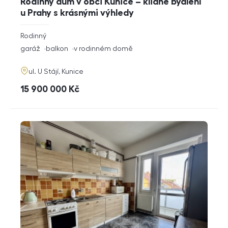
Rodinný dům v obci Kunice – klidné bydlení
u Prahy s krásnými výhledy
rozměry
Rodinný
dispozice
funkce
garáž
balkon
v rodinném domě
adresa
ul. U Stájí, Kunice
cena
15 900 000
Kč