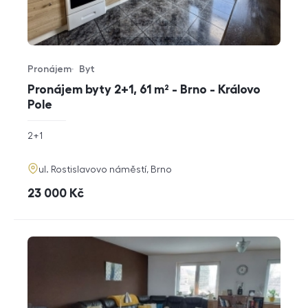
Pronájem
Byt
Typ nabídky
Typ nemovitosti
Pronájem byty 2+1, 61 m² - Brno - Královo
Pole
rozměry
2+1
dispozice
funkce
adresa
ul. Rostislavovo náměstí, Brno
cena
23 000
Kč