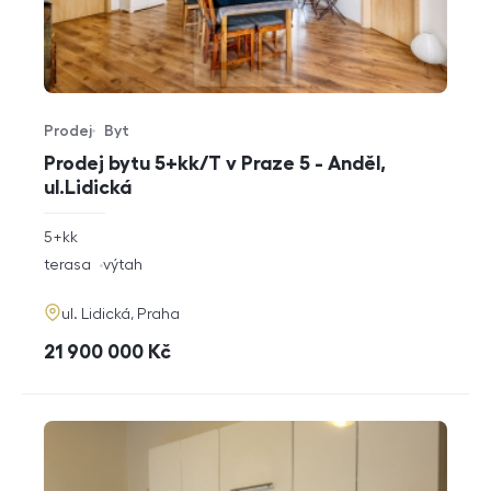
Prodej
Byt
Typ nabídky
Typ nemovitosti
Prodej bytu 5+kk/T v Praze 5 - Anděl,
ul.Lidická
rozměry
5+kk
dispozice
funkce
terasa
výtah
adresa
ul. Lidická, Praha
cena
21 900 000
Kč