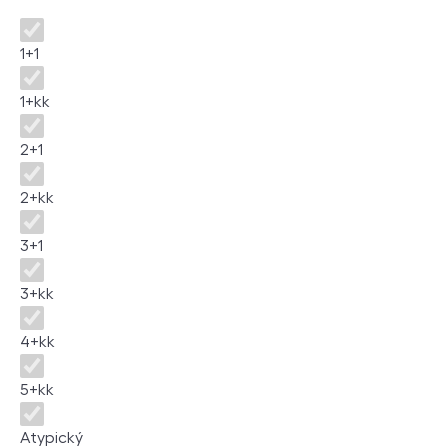
Dispozice
1+1
1+kk
2+1
2+kk
3+1
3+kk
4+kk
5+kk
Atypický