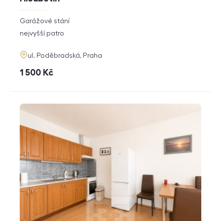
rozměry
Garážové stání
dispozice
funkce
nejvyšší patro
adresa
ul. Poděbradská, Praha
cena
1 500
Kč