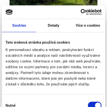
Souhlas
Detaily
Více o cookies
Tato webová stránka používá cookies
K personalizaci obsahu a reklam, poskytování funkcí
sociálních médií a analýze naší návštěvnosti využíváme
Pronájem
Byt
Typ nabídky
Typ nemovitosti
soubory cookie. Informace o tom, jak náš web používáte,
Bydlení, které nabízí víc než běžný byt -
sdílíme se svými partnery pro sociální média, inzerci a
pronájem 2+kk 41 m², Plzeň - Lobzy
analýzy. Partneři tyto údaje mohou zkombinovat s
dalšími informacemi, které jste jim poskytli nebo které
rozměry
2+kk
dispozice
získali v důsledku toho, že používáte jejich služby.
funkce
zahrada
sklep
adresa
ul. U Světovaru, Plzeň
Výběr
Nutné
cena
14 000
Kč
souhlasu