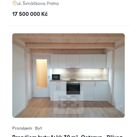
adresa
ul. Šimáčkova, Praha
cena
17 500 000
Kč
Pronájem
Byt
Typ nabídky
Typ nemovitosti