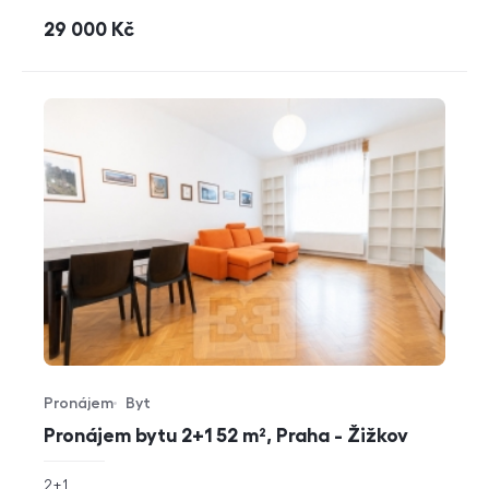
cena
29 000
Kč
Pronájem
Byt
Typ nabídky
Typ nemovitosti
Pronájem bytu 2+1 52 m², Praha - Žižkov
rozměry
2+1