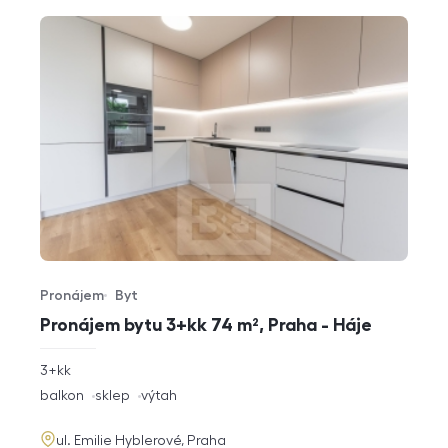
Pronájem
Byt
Typ nabídky
Typ nemovitosti
Pronájem bytu 3+kk 74 m², Praha - Háje
rozměry
3+kk
dispozice
funkce
balkon
sklep
výtah
adresa
ul. Emilie Hyblerové, Praha