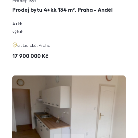
Prodej
Byt
Typ nabídky
Typ nemovitosti
Prodej bytu 4+kk 134 m², Praha - Anděl
rozměry
4+kk
dispozice
funkce
výtah
adresa
ul. Lidická, Praha
cena
17 900 000
Kč