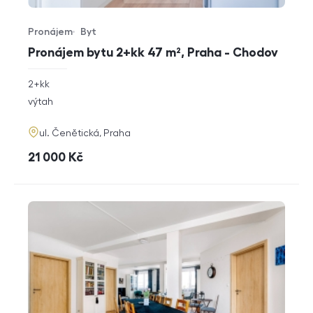
Pronájem
Byt
Typ nabídky
Typ nemovitosti
Pronájem bytu 2+kk 47 m², Praha - Chodov
rozměry
2+kk
dispozice
funkce
výtah
adresa
ul. Čenětická, Praha
cena
21 000
Kč