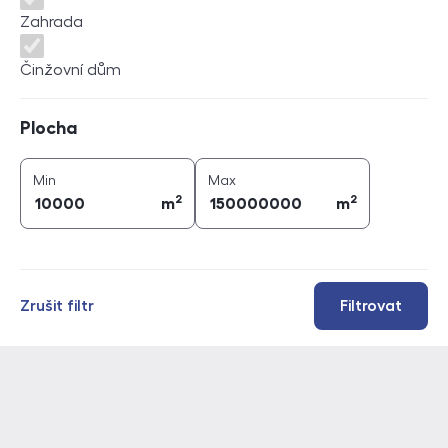
Zahrada
Činžovní dům
Plocha
Plocha
2
2
plocha (
m
)
plocha (
m
)
Min
Max
2
2
m
m
Zrušit filtr
Filtrovat