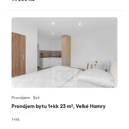
Pronájem
Byt
Typ nabídky
Typ nemovitosti
Pronájem bytu 1+kk 23 m², Velké Hamry
rozměry
1+kk
dispozice
funkce