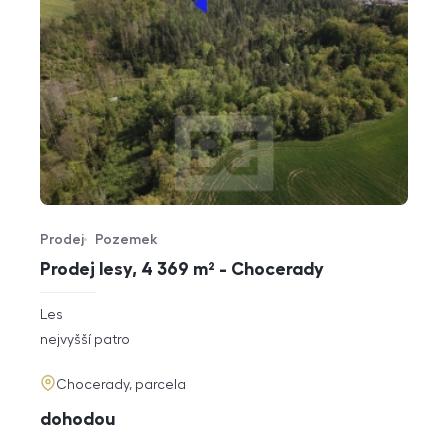
Prodej
Pozemek
Typ nabídky
Typ nemovitosti
Prodej lesy, 4 369 m² - Chocerady
rozměry
Les
dispozice
funkce
nejvyšší patro
adresa
Chocerady, parcela
cena
dohodou