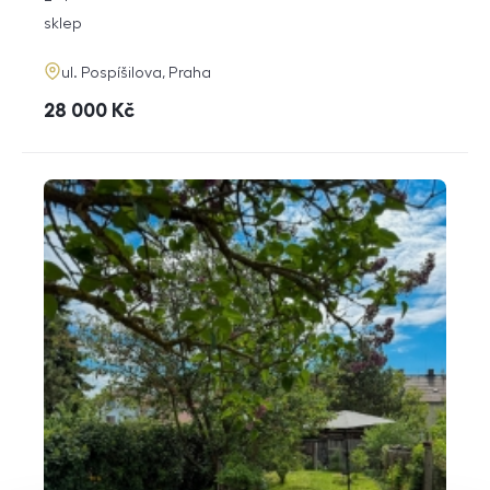
dispozice
funkce
sklep
adresa
ul. Pospíšilova, Praha
cena
28 000
Kč