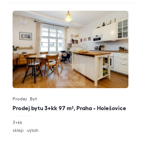
Prodej
Byt
Typ nabídky
Typ nemovitosti
Prodej bytu 3+kk 97 m², Praha - Holešovice
rozměry
3+kk
dispozice
funkce
sklep
výtah