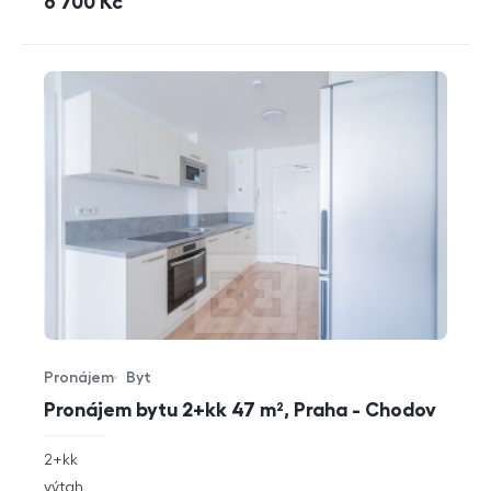
cena
6 700
Kč
Pronájem
Byt
Typ nabídky
Typ nemovitosti
Pronájem bytu 2+kk 47 m², Praha - Chodov
rozměry
2+kk
dispozice
funkce
výtah