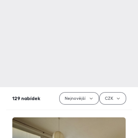
Řazen
Měn
129
nabídek