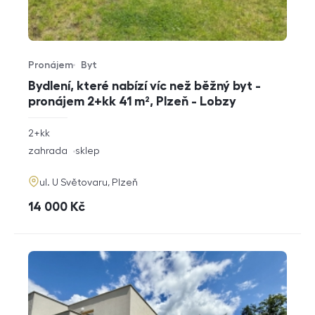
Pronájem
Byt
Typ nabídky
Typ nemovitosti
Bydlení, které nabízí víc než běžný byt -
pronájem 2+kk 41 m², Plzeň - Lobzy
rozměry
2+kk
dispozice
funkce
zahrada
sklep
adresa
ul. U Světovaru, Plzeň
cena
14 000
Kč