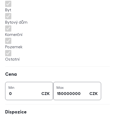
Byt
Bytový dům
Komerční
Pozemek
Ostatní
Cena
Cena
cena (
CZK
)
cena (
CZK
)
Min
Max
CZK
CZK
Dispozice