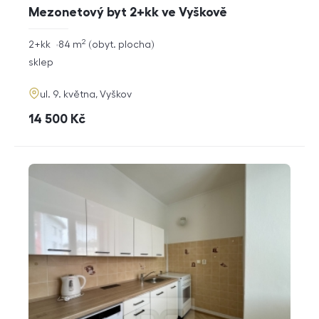
Mezonetový byt 2+kk ve Vyškově
2
rozměry
2+kk
84
m
obyt. plocha
dispozice
funkce
sklep
adresa
ul. 9. května, Vyškov
cena
14 500
Kč