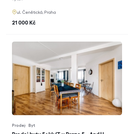
adresa
ul. Čenětická, Praha
cena
21 000
Kč
Prodej
Byt
Typ nabídky
Typ nemovitosti