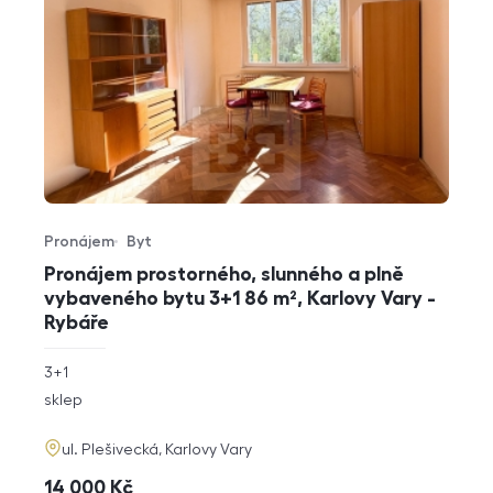
Pronájem
Byt
Typ nabídky
Typ nemovitosti
Pronájem prostorného, slunného a plně
vybaveného bytu 3+1 86 m², Karlovy Vary -
Rybáře
rozměry
3+1
dispozice
funkce
sklep
adresa
ul. Plešivecká, Karlovy Vary
cena
14 000
Kč