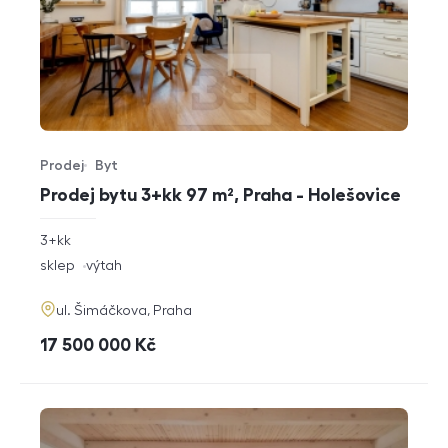
Prodej
Byt
Typ nabídky
Typ nemovitosti
Prodej bytu 3+kk 97 m², Praha - Holešovice
rozměry
3+kk
dispozice
funkce
sklep
výtah
adresa
ul. Šimáčkova, Praha
cena
17 500 000
Kč