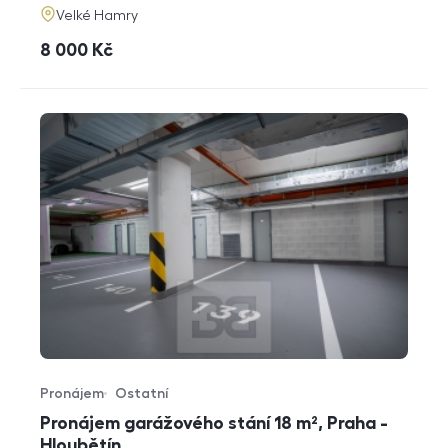
adresa
Velké Hamry
cena
8 000
Kč
Pronájem
Ostatní
Typ nabídky
Typ nemovitosti
Pronájem garážového stání 18 m², Praha -
Hloubětín