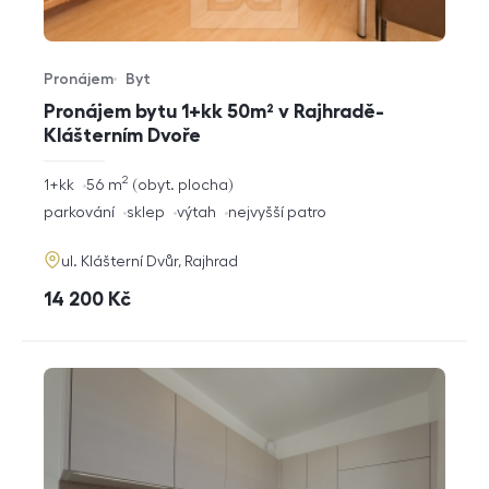
Pronájem
Byt
Typ nabídky
Typ nemovitosti
Pronájem bytu 1+kk 50m² v Rajhradě-
Klášterním Dvoře
2
rozměry
1+kk
56
m
obyt. plocha
dispozice
funkce
parkování
sklep
výtah
nejvyšší patro
adresa
ul. Klášterní Dvůr, Rajhrad
cena
14 200
Kč