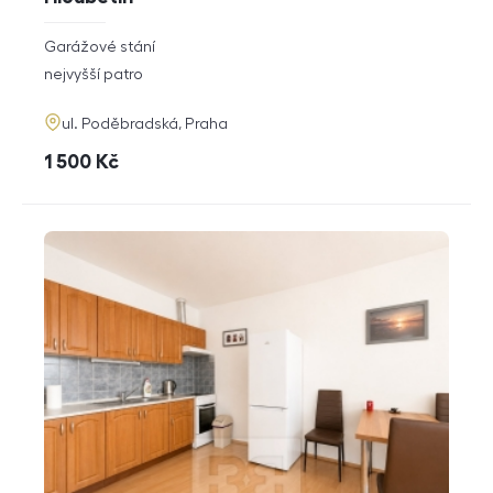
rozměry
Garážové stání
dispozice
funkce
nejvyšší patro
adresa
ul. Poděbradská, Praha
cena
1 500
Kč