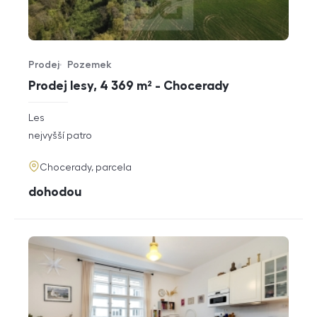
Prodej
Pozemek
Typ nabídky
Typ nemovitosti
Prodej lesy, 4 369 m² - Chocerady
rozměry
Les
dispozice
funkce
nejvyšší patro
adresa
Chocerady, parcela
cena
dohodou