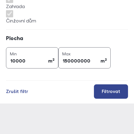
Zahrada
Činžovní dům
Plocha
Plocha
2
2
plocha (
m
)
plocha (
m
)
Min
Max
2
2
m
m
Zrušit filtr
Filtrovat