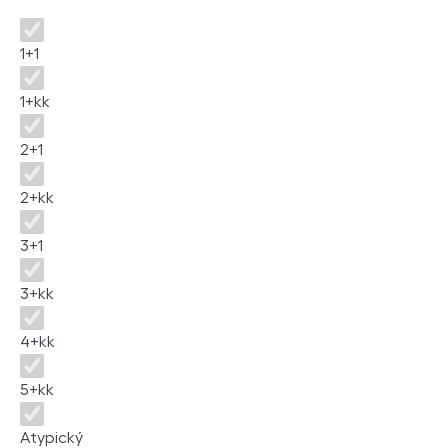
Dispozice
1+1
1+kk
2+1
2+kk
3+1
3+kk
4+kk
5+kk
Atypický