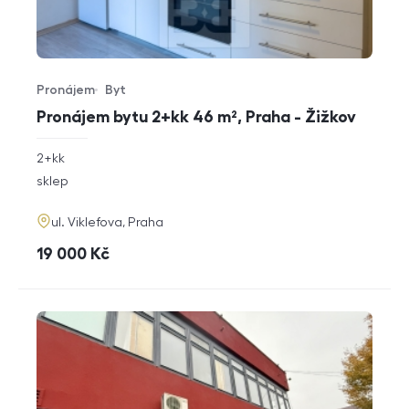
Pronájem
Byt
Typ nabídky
Typ nemovitosti
Pronájem bytu 2+kk 46 m², Praha - Žižkov
rozměry
2+kk
dispozice
funkce
sklep
adresa
ul. Viklefova, Praha
cena
19 000
Kč