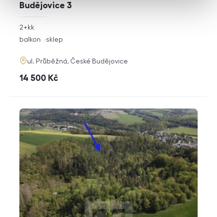
Budějovice 3
rozměry
2+kk
dispozice
funkce
balkon
sklep
adresa
ul. Průběžná, České Budějovice
cena
14 500
Kč