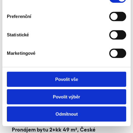
cena
17 900 000
Kč
Preferenční
Statistické
Marketingové
Povolit vše
Povolit výběr
Odmítnout
Pronájem
Byt
Typ nabídky
Typ nemovitosti
Pronájem bytu 2+kk 49 m², České