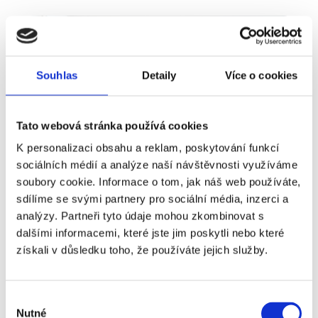
Souhlas
Detaily
Více o cookies
Tato webová stránka používá cookies
K personalizaci obsahu a reklam, poskytování funkcí
sociálních médií a analýze naší návštěvnosti využíváme
soubory cookie. Informace o tom, jak náš web používáte,
sdílíme se svými partnery pro sociální média, inzerci a
Prodej
Byt
analýzy. Partneři tyto údaje mohou zkombinovat s
Typ nabídky
Typ nemovitosti
dalšími informacemi, které jste jim poskytli nebo které
Prodej bytu 4+kk 134 m², Praha - Anděl
získali v důsledku toho, že používáte jejich služby.
rozměry
4+kk
dispozice
funkce
výtah
Výběr
Nutné
souhlasu
adresa
ul. Lidická, Praha