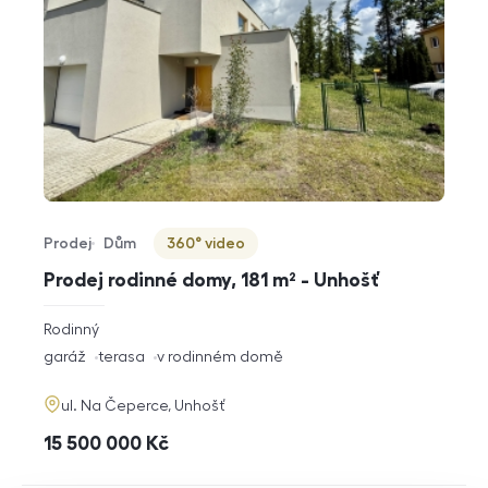
Prodej
Dům
360° video
Typ nabídky
Typ nemovitosti
Virtuální prohlídka
Prodej rodinné domy, 181 m² - Unhošť
rozměry
Rodinný
dispozice
funkce
garáž
terasa
v rodinném domě
adresa
ul. Na Čeperce, Unhošť
cena
15 500 000
Kč