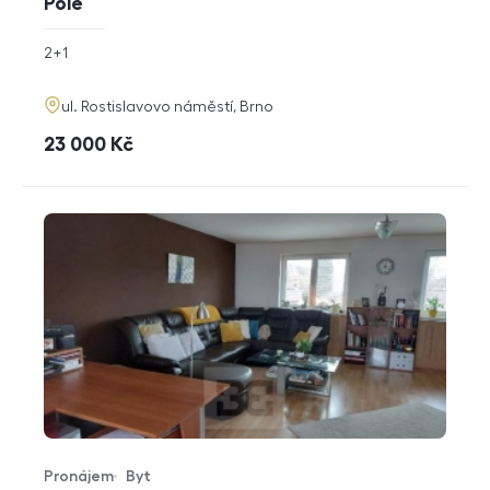
Pole
rozměry
2+1
dispozice
funkce
adresa
ul. Rostislavovo náměstí, Brno
cena
23 000
Kč
Pronájem
Byt
Typ nabídky
Typ nemovitosti