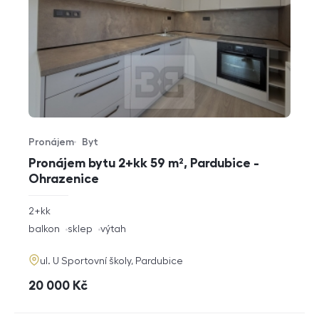
Pronájem
Byt
Typ nabídky
Typ nemovitosti
Pronájem bytu 2+kk 59 m², Pardubice -
Ohrazenice
rozměry
2+kk
dispozice
funkce
balkon
sklep
výtah
adresa
ul. U Sportovní školy, Pardubice
cena
20 000
Kč