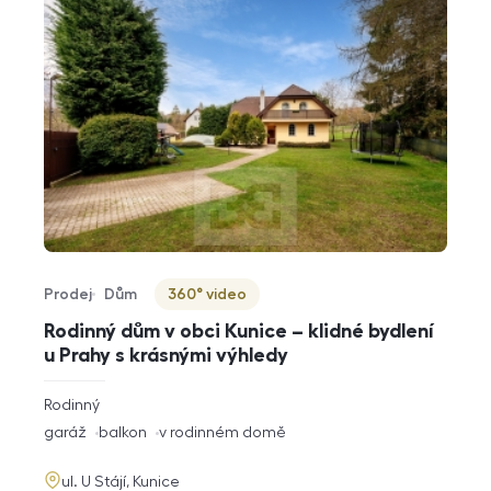
Prodej
Dům
360° video
Typ nabídky
Typ nemovitosti
Virtuální prohlídka
Rodinný dům v obci Kunice – klidné bydlení
u Prahy s krásnými výhledy
rozměry
Rodinný
dispozice
funkce
garáž
balkon
v rodinném domě
adresa
ul. U Stájí, Kunice