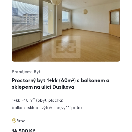
Pronájem
Byt
Typ nabídky
Typ nemovitosti
Prostorný byt 1+kk (40m²) s balkonem a
sklepem na ulici Dusíkova
2
rozměry
1+kk
40
m
obyt. plocha
dispozice
funkce
balkon
sklep
výtah
nejvyšší patro
adresa
Brno
cena
14 500
Kč