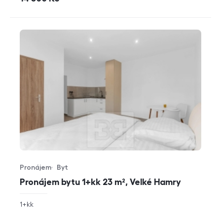
Pronájem
Byt
Typ nabídky
Typ nemovitosti
Pronájem bytu 1+kk 23 m², Velké Hamry
rozměry
1+kk
dispozice
funkce