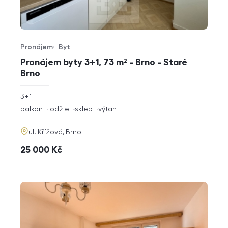
Pronájem
Byt
Typ nabídky
Typ nemovitosti
Pronájem byty 3+1, 73 m² - Brno - Staré
Brno
rozměry
3+1
dispozice
funkce
balkon
lodžie
sklep
výtah
adresa
ul. Křížová, Brno
cena
25 000
Kč