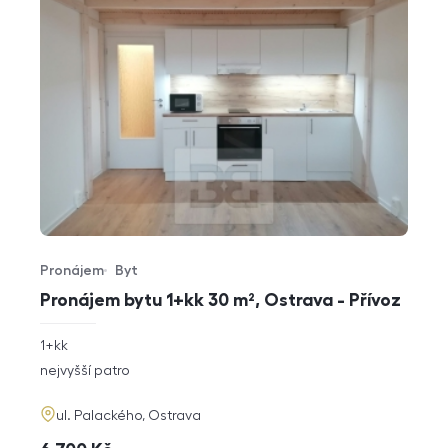
Pronájem
Byt
Typ nabídky
Typ nemovitosti
Pronájem bytu 1+kk 30 m², Ostrava - Přívoz
rozměry
1+kk
dispozice
funkce
nejvyšší patro
adresa
ul. Palackého, Ostrava