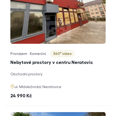
Pronájem
Komerční
360° video
Typ nabídky
Typ nemovitosti
Virtuální prohlídka
Nebytové prostory v centru Neratovic
rozměry
Obchodní prostory
dispozice
funkce
adresa
ul. Mládežnická, Neratovice
cena
24 990
Kč