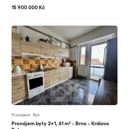
cena
15 900 000
Kč
Pronájem
Byt
Typ nabídky
Typ nemovitosti
Pronájem byty 2+1, 61 m² - Brno - Královo