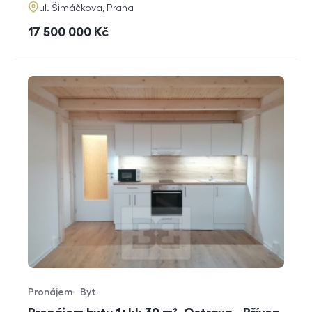
adresa
ul. Šimáčkova, Praha
cena
17 500 000
Kč
Pronájem
Byt
Typ nabídky
Typ nemovitosti