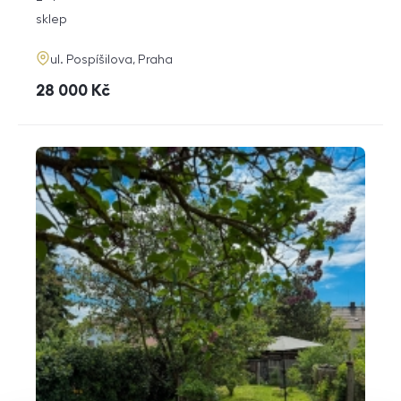
dispozice
funkce
sklep
adresa
ul. Pospíšilova, Praha
cena
28 000
Kč