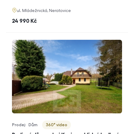
funkce
adresa
ul. Mládežnická, Neratovice
cena
24 990
Kč
Prodej
Dům
360° video
Typ nabídky
Typ nemovitosti
Virtuální prohlídka