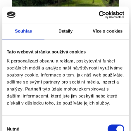
Souhlas
Detaily
Více o cookies
Tato webová stránka používá cookies
K personalizaci obsahu a reklam, poskytování funkcí
sociálních médií a analýze naší návštěvnosti využíváme
Pronájem
Byt
Typ nabídky
Typ nemovitosti
soubory cookie. Informace o tom, jak náš web používáte,
Bydlení, které nabízí víc než běžný byt -
sdílíme se svými partnery pro sociální média, inzerci a
pronájem 2+kk 41 m², Plzeň - Lobzy
analýzy. Partneři tyto údaje mohou zkombinovat s
dalšími informacemi, které jste jim poskytli nebo které
rozměry
2+kk
dispozice
získali v důsledku toho, že používáte jejich služby.
funkce
zahrada
sklep
adresa
ul. U Světovaru, Plzeň
Výběr
Nutné
cena
14 000
Kč
souhlasu