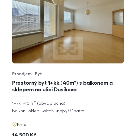
Pronájem
Byt
Typ nabídky
Typ nemovitosti
Prostorný byt 1+kk (40m²) s balkonem a
sklepem na ulici Dusíkova
2
rozměry
1+kk
40
m
obyt. plocha
dispozice
funkce
balkon
sklep
výtah
nejvyšší patro
adresa
Brno
cena
14 500
Kč