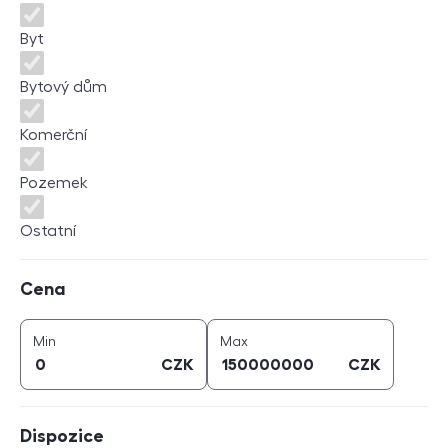
Byt
Bytový dům
Komerční
Pozemek
Ostatní
Cena
Cena
cena (
CZK
)
cena (
CZK
)
Min
Max
CZK
CZK
Dispozice