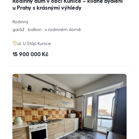
Rodinný dům v obci Kunice – klidné bydlení
u Prahy s krásnými výhledy
rozměry
Rodinný
dispozice
funkce
garáž
balkon
v rodinném domě
adresa
ul. U Stájí, Kunice
cena
15 900 000
Kč