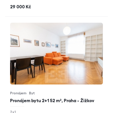
cena
29 000
Kč
Pronájem
Byt
Typ nabídky
Typ nemovitosti
Pronájem bytu 2+1 52 m², Praha - Žižkov
rozměry
2+1