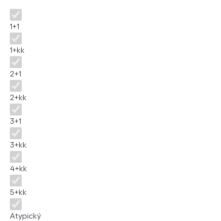
Dispozice
1+1
1+kk
2+1
2+kk
3+1
3+kk
4+kk
5+kk
Atypický