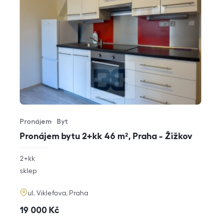
Pronájem
Byt
Typ nabídky
Typ nemovitosti
Pronájem bytu 2+kk 46 m², Praha - Žižkov
rozměry
2+kk
dispozice
funkce
sklep
adresa
ul. Viklefova, Praha
cena
19 000
Kč