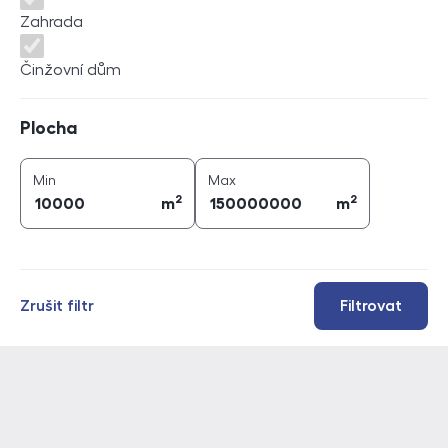
Zahrada
Činžovní dům
Plocha
Plocha
2
2
plocha (
m
)
plocha (
m
)
Min
Max
2
2
m
m
Zrušit filtr
Filtrovat