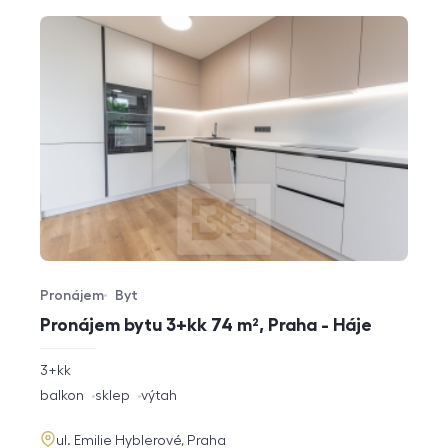
Pronájem
Byt
Typ nabídky
Typ nemovitosti
Pronájem bytu 3+kk 74 m², Praha - Háje
rozměry
3+kk
dispozice
funkce
balkon
sklep
výtah
adresa
ul. Emilie Hyblerové, Praha