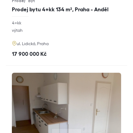
Prodej
Byt
Typ nabídky
Typ nemovitosti
Prodej bytu 4+kk 134 m², Praha - Anděl
rozměry
4+kk
dispozice
funkce
výtah
adresa
ul. Lidická, Praha
cena
17 900 000
Kč