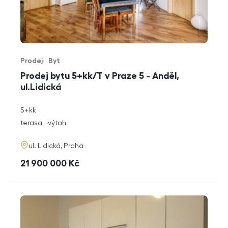
Prodej
Byt
Typ nabídky
Typ nemovitosti
Prodej bytu 5+kk/T v Praze 5 - Anděl,
ul.Lidická
rozměry
5+kk
dispozice
funkce
terasa
výtah
adresa
ul. Lidická, Praha
cena
21 900 000
Kč