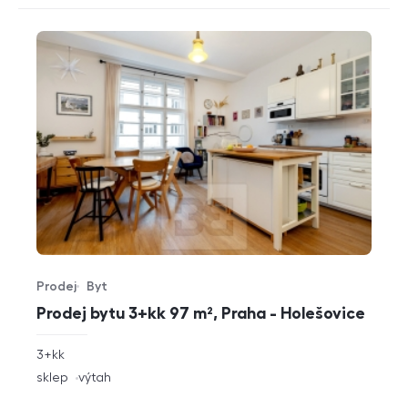
Prodej
Byt
Typ nabídky
Typ nemovitosti
Prodej bytu 3+kk 97 m², Praha - Holešovice
rozměry
3+kk
dispozice
funkce
sklep
výtah