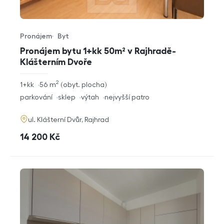
Pronájem
Byt
Typ nabídky
Typ nemovitosti
Pronájem bytu 1+kk 50m² v Rajhradě-
Klášterním Dvoře
2
rozměry
1+kk
56
m
obyt. plocha
dispozice
funkce
parkování
sklep
výtah
nejvyšší patro
adresa
ul. Klášterní Dvůr, Rajhrad
cena
14 200
Kč