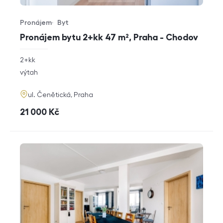
Pronájem
Byt
Typ nabídky
Typ nemovitosti
Pronájem bytu 2+kk 47 m², Praha - Chodov
rozměry
2+kk
dispozice
funkce
výtah
adresa
ul. Čenětická, Praha
cena
21 000
Kč