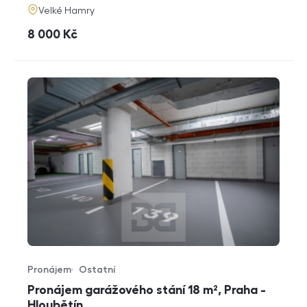
adresa
Velké Hamry
cena
8 000
Kč
Pronájem
Ostatní
Typ nabídky
Typ nemovitosti
Pronájem garážového stání 18 m², Praha -
Hloubětín