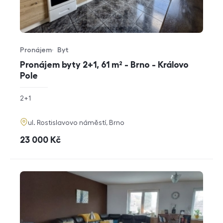
Pronájem
Byt
Typ nabídky
Typ nemovitosti
Pronájem byty 2+1, 61 m² - Brno - Královo
Pole
rozměry
2+1
dispozice
funkce
adresa
ul. Rostislavovo náměstí, Brno
cena
23 000
Kč