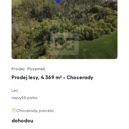
Prodej
Pozemek
Typ nabídky
Typ nemovitosti
Prodej lesy, 4 369 m² - Chocerady
rozměry
Les
dispozice
funkce
nejvyšší patro
adresa
Chocerady, parcela
cena
dohodou