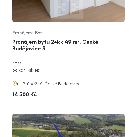
Pronájem
Byt
Typ nabídky
Typ nemovitosti
Pronájem bytu 2+kk 49 m², České
Budějovice 3
rozměry
2+kk
dispozice
funkce
balkon
sklep
adresa
ul. Průběžná, České Budějovice
cena
14 500
Kč