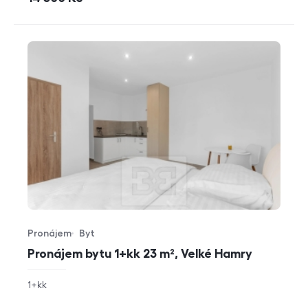
Pronájem
Byt
Typ nabídky
Typ nemovitosti
Pronájem bytu 1+kk 23 m², Velké Hamry
rozměry
1+kk
dispozice
funkce