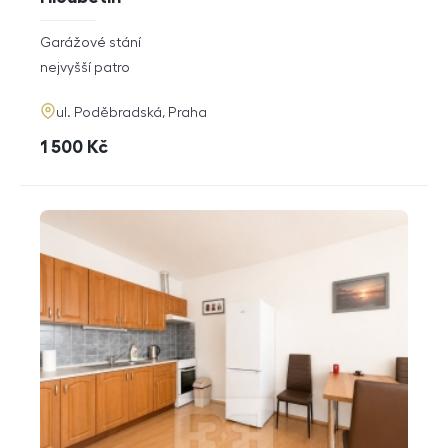
rozměry
Garážové stání
dispozice
funkce
nejvyšší patro
adresa
ul. Poděbradská, Praha
cena
1 500
Kč