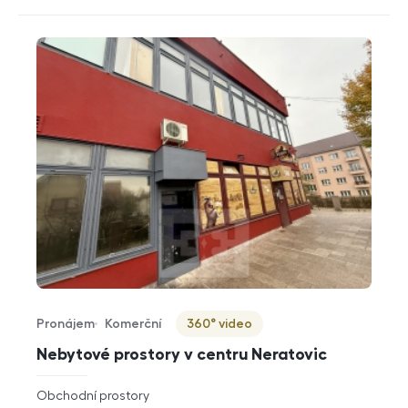
Pronájem
Komerční
360° video
Typ nabídky
Typ nemovitosti
Virtuální prohlídka
Nebytové prostory v centru Neratovic
rozměry
Obchodní prostory
dispozice