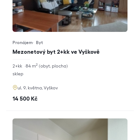
Pronájem
Byt
Typ nabídky
Typ nemovitosti
Mezonetový byt 2+kk ve Vyškově
2
rozměry
2+kk
84
m
obyt. plocha
dispozice
funkce
sklep
adresa
ul. 9. května, Vyškov
cena
14 500
Kč