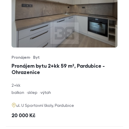
Pronájem
Byt
Typ nabídky
Typ nemovitosti
Pronájem bytu 2+kk 59 m², Pardubice -
Ohrazenice
rozměry
2+kk
dispozice
funkce
balkon
sklep
výtah
adresa
ul. U Sportovní školy, Pardubice
cena
20 000
Kč