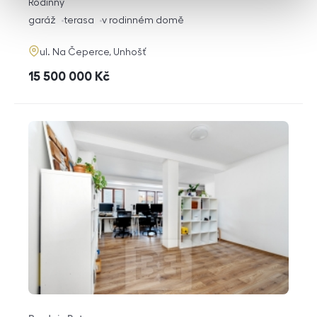
rozměry
Rodinný
dispozice
funkce
garáž
terasa
v rodinném domě
adresa
ul. Na Čeperce, Unhošť
cena
15 500 000
Kč