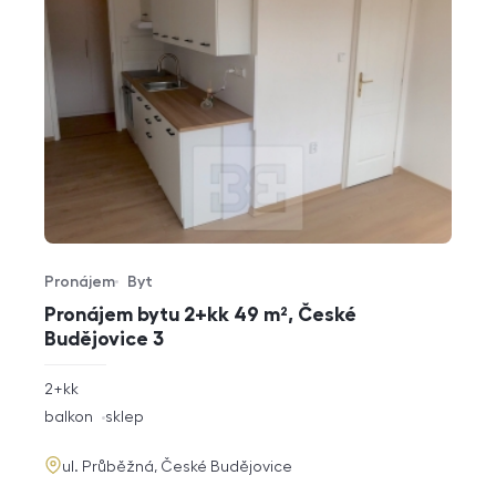
Pronájem
Byt
Typ nabídky
Typ nemovitosti
Pronájem bytu 2+kk 49 m², České
Budějovice 3
rozměry
2+kk
dispozice
funkce
balkon
sklep
adresa
ul. Průběžná, České Budějovice