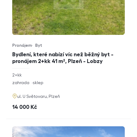
Pronájem
Byt
Typ nabídky
Typ nemovitosti
Bydlení, které nabízí víc než běžný byt -
pronájem 2+kk 41 m², Plzeň - Lobzy
rozměry
2+kk
dispozice
funkce
zahrada
sklep
adresa
ul. U Světovaru, Plzeň
cena
14 000
Kč