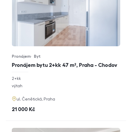
Pronájem
Byt
Typ nabídky
Typ nemovitosti
Pronájem bytu 2+kk 47 m², Praha - Chodov
rozměry
2+kk
dispozice
funkce
výtah
adresa
ul. Čenětická, Praha
cena
21 000
Kč