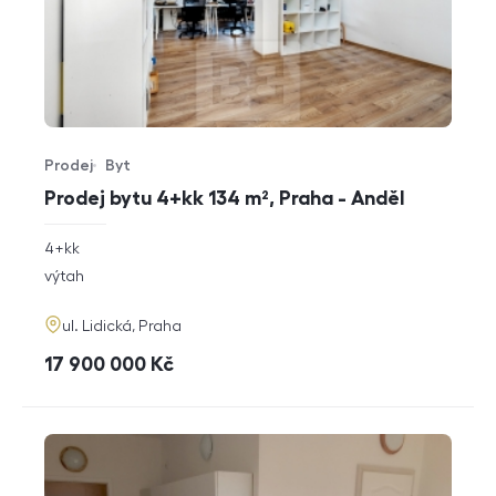
Prodej
Byt
Typ nabídky
Typ nemovitosti
Prodej bytu 4+kk 134 m², Praha - Anděl
rozměry
4+kk
dispozice
funkce
výtah
adresa
ul. Lidická, Praha
cena
17 900 000
Kč