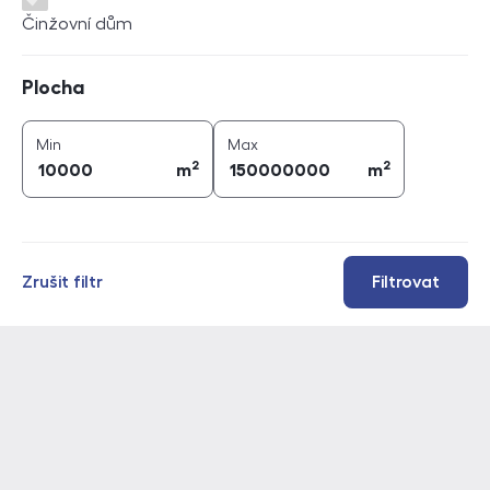
Činžovní dům
Plocha
Plocha
2
2
plocha (
m
)
plocha (
m
)
Min
Max
2
2
m
m
Zrušit filtr
Filtrovat