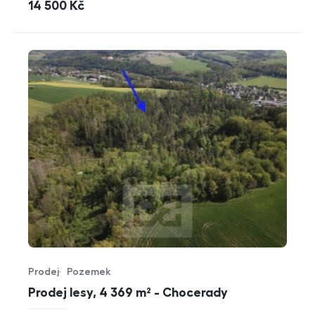
cena
14 500
Kč
Prodej
Pozemek
Typ nabídky
Typ nemovitosti
Prodej lesy, 4 369 m² - Chocerady