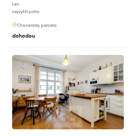
rozměry
Les
dispozice
funkce
nejvyšší patro
adresa
Chocerady, parcela
cena
dohodou