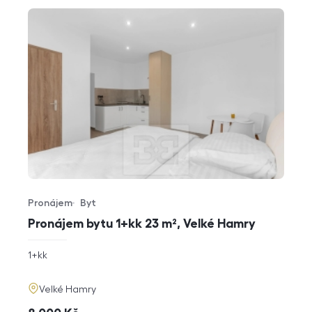
Pronájem
Byt
Typ nabídky
Typ nemovitosti
Pronájem bytu 1+kk 23 m², Velké Hamry
rozměry
1+kk
dispozice
funkce
adresa
Velké Hamry