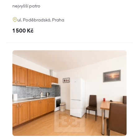
dispozice
funkce
nejvyšší patro
adresa
ul. Poděbradská, Praha
cena
1 500
Kč