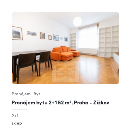
Pronájem
Byt
Typ nabídky
Typ nemovitosti
Pronájem bytu 2+1 52 m², Praha - Žižkov
rozměry
2+1
dispozice
funkce
sklep