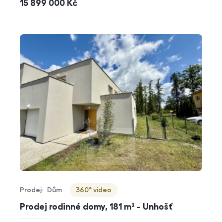
cena
15 899 000
Kč
Prodej
Dům
360° video
Typ nabídky
Typ nemovitosti
Virtuální prohlídka
Prodej rodinné domy, 181 m² - Unhošť