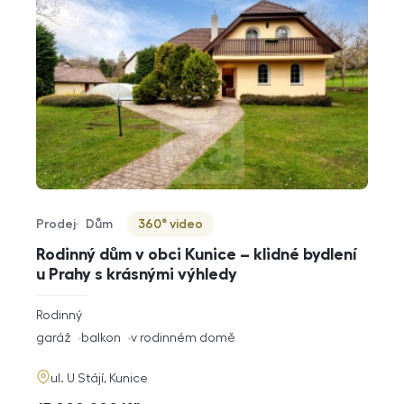
Prodej
Dům
360° video
Typ nabídky
Typ nemovitosti
Virtuální prohlídka
Rodinný dům v obci Kunice – klidné bydlení
u Prahy s krásnými výhledy
rozměry
Rodinný
dispozice
funkce
garáž
balkon
v rodinném domě
adresa
ul. U Stájí, Kunice