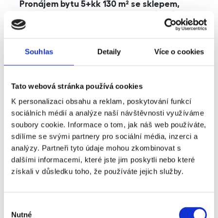
Pronájem bytu 5+kk 130 m² se sklepem,
balkonem a parkováním, Praha - Jinonice
rozměry
5+kk
dispozice
funkce
parkování
balkon
sklep
výtah
Souhlas
Detaily
Více o cookies
adresa
ul. Kohoutových, Praha
Tato webová stránka používá cookies
cena
49 000
Kč
K personalizaci obsahu a reklam, poskytování funkcí
sociálních médií a analýze naší návštěvnosti využíváme
soubory cookie. Informace o tom, jak náš web používáte,
sdílíme se svými partnery pro sociální média, inzerci a
analýzy. Partneři tyto údaje mohou zkombinovat s
dalšími informacemi, které jste jim poskytli nebo které
získali v důsledku toho, že používáte jejich služby.
Výběr
Nutné
souhlasu