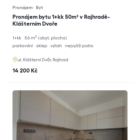
Pronájem
Byt
Typ nabídky
Typ nemovitosti
Pronájem bytu 1+kk 50m² v Rajhradě-
Klášterním Dvoře
2
rozměry
1+kk
56
m
obyt. plocha
dispozice
funkce
parkování
sklep
výtah
nejvyšší patro
adresa
ul. Klášterní Dvůr, Rajhrad
cena
14 200
Kč