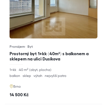
Pronájem
Byt
Typ nabídky
Typ nemovitosti
Prostorný byt 1+kk (40m²) s balkonem a
sklepem na ulici Dusíkova
2
rozměry
1+kk
40
m
obyt. plocha
dispozice
funkce
balkon
sklep
výtah
nejvyšší patro
adresa
Brno
cena
14 500
Kč