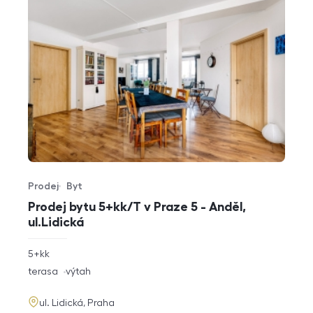
Prodej
Byt
Typ nabídky
Typ nemovitosti
Prodej bytu 5+kk/T v Praze 5 - Anděl,
ul.Lidická
rozměry
5+kk
dispozice
funkce
terasa
výtah
adresa
ul. Lidická, Praha