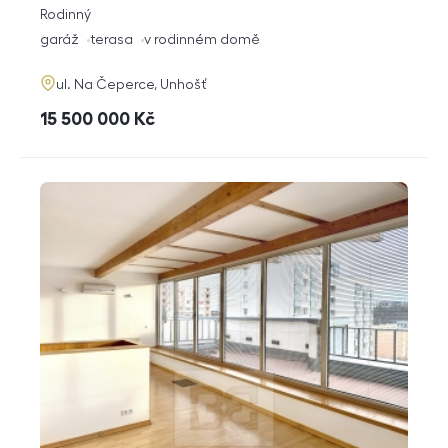
rozměry
Rodinný
dispozice
funkce
garáž
terasa
v rodinném domě
adresa
ul. Na Čeperce, Unhošť
cena
15 500 000
Kč