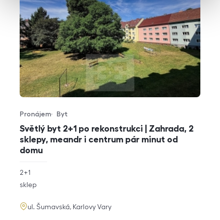
Pronájem
Byt
Typ nabídky
Typ nemovitosti
Světlý byt 2+1 po rekonstrukci | Zahrada, 2
sklepy, meandr i centrum pár minut od
domu
rozměry
2+1
dispozice
funkce
sklep
adresa
ul. Šumavská, Karlovy Vary