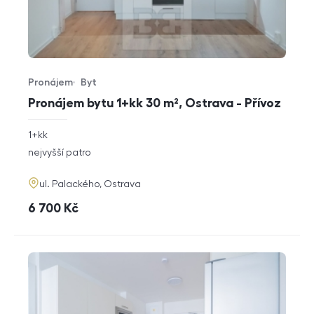
Pronájem
Byt
Typ nabídky
Typ nemovitosti
Pronájem bytu 1+kk 30 m², Ostrava - Přívoz
rozměry
1+kk
dispozice
funkce
nejvyšší patro
adresa
ul. Palackého, Ostrava
cena
6 700
Kč