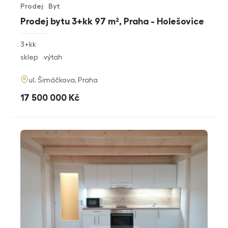
Prodej
Byt
Typ nabídky
Typ nemovitosti
Prodej bytu 3+kk 97 m², Praha - Holešovice
rozměry
3+kk
dispozice
funkce
sklep
výtah
adresa
ul. Šimáčkova, Praha
cena
17 500 000
Kč