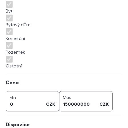
Byt
Bytový dům
Komerční
Pozemek
Ostatní
Cena
Cena
cena (
CZK
)
cena (
CZK
)
Min
Max
CZK
CZK
Dispozice