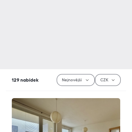
Řazen
Měn
129
nabídek