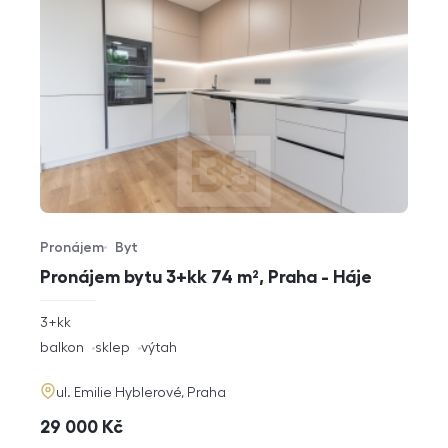
Pronájem
Byt
Typ nabídky
Typ nemovitosti
Pronájem bytu 3+kk 74 m², Praha - Háje
rozměry
3+kk
dispozice
funkce
balkon
sklep
výtah
adresa
ul. Emilie Hyblerové, Praha
cena
29 000
Kč