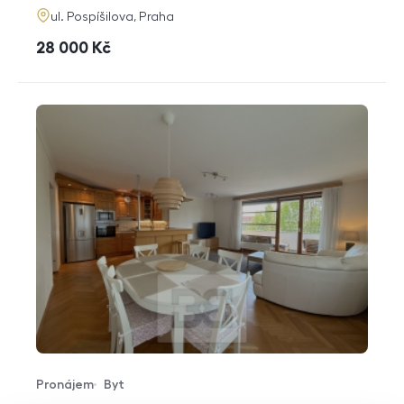
adresa
ul. Pospíšilova, Praha
cena
28 000
Kč
Pronájem
Byt
Typ nabídky
Typ nemovitosti