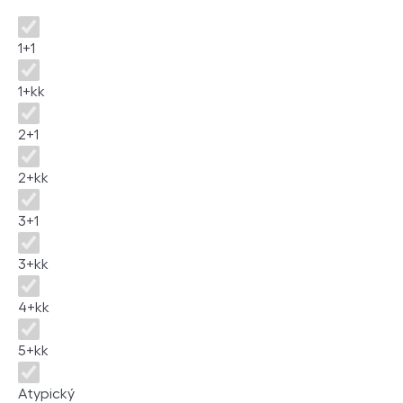
Dispozice
1+1
1+kk
2+1
2+kk
3+1
3+kk
4+kk
5+kk
Atypický