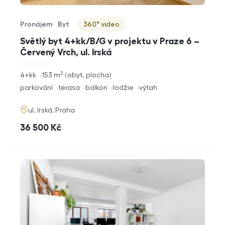
Pronájem
Byt
360° video
Typ nabídky
Typ nemovitosti
Virtuální prohlídka
Světlý byt 4+kk/B/G v projektu v Praze 6 –
Červený Vrch, ul. Irská
2
rozměry
4+kk
153
m
obyt. plocha
dispozice
funkce
parkování
terasa
balkon
lodžie
výtah
adresa
ul. Irská, Praha
cena
36 500
Kč