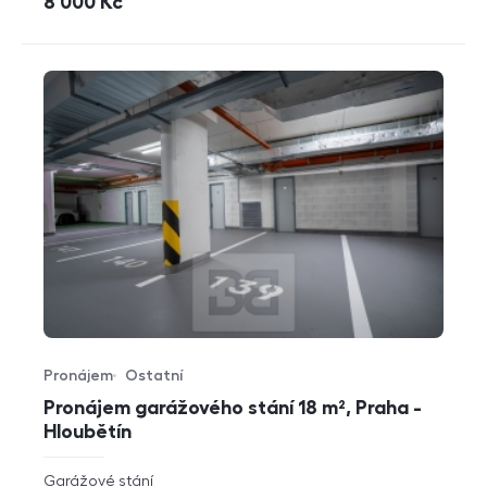
cena
8 000
Kč
Pronájem
Ostatní
Typ nabídky
Typ nemovitosti
Pronájem garážového stání 18 m², Praha -
Hloubětín
rozměry
Garážové stání