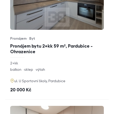
Pronájem
Byt
Typ nabídky
Typ nemovitosti
Pronájem bytu 2+kk 59 m², Pardubice -
Ohrazenice
rozměry
2+kk
dispozice
funkce
balkon
sklep
výtah
adresa
ul. U Sportovní školy, Pardubice
cena
20 000
Kč