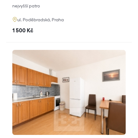
dispozice
funkce
nejvyšší patro
adresa
ul. Poděbradská, Praha
cena
1 500
Kč