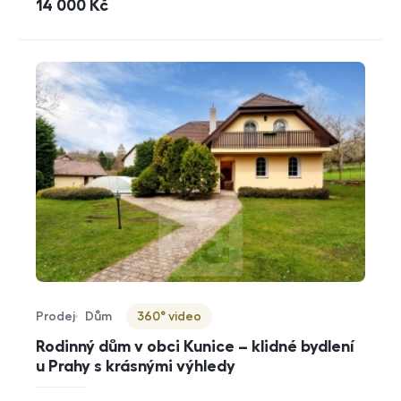
cena
14 000
Kč
Prodej
Dům
360° video
Typ nabídky
Typ nemovitosti
Virtuální prohlídka
Rodinný dům v obci Kunice – klidné bydlení
u Prahy s krásnými výhledy