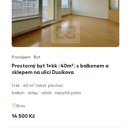
Pronájem
Byt
Typ nabídky
Typ nemovitosti
Prostorný byt 1+kk (40m²) s balkonem a
sklepem na ulici Dusíkova
2
rozměry
1+kk
40
m
obyt. plocha
dispozice
funkce
balkon
sklep
výtah
nejvyšší patro
adresa
Brno
cena
14 500
Kč