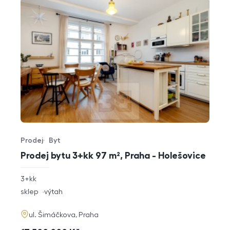
Prodej
Byt
Typ nabídky
Typ nemovitosti
Prodej bytu 3+kk 97 m², Praha - Holešovice
rozměry
3+kk
dispozice
funkce
sklep
výtah
adresa
ul. Šimáčkova, Praha