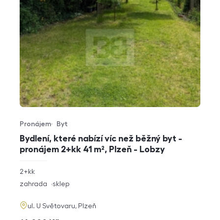
Pronájem
Byt
Typ nabídky
Typ nemovitosti
Bydlení, které nabízí víc než běžný byt -
pronájem 2+kk 41 m², Plzeň - Lobzy
rozměry
2+kk
dispozice
funkce
zahrada
sklep
adresa
ul. U Světovaru, Plzeň