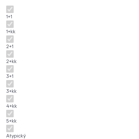
Dispozice
1+1
1+kk
2+1
2+kk
3+1
3+kk
4+kk
5+kk
Atypický