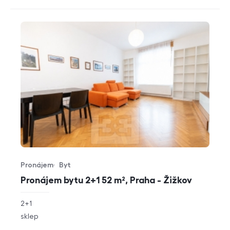
Pronájem
Byt
Typ nabídky
Typ nemovitosti
Pronájem bytu 2+1 52 m², Praha - Žižkov
rozměry
2+1
dispozice
funkce
sklep