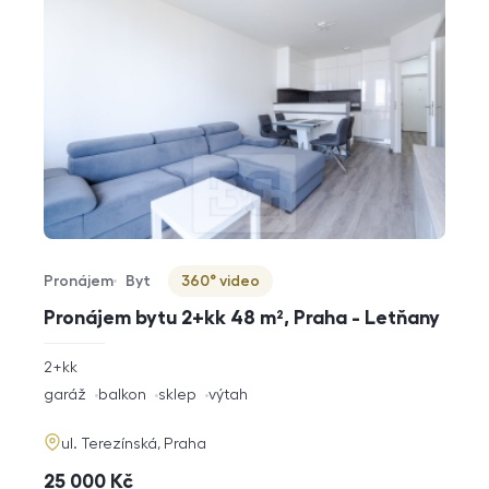
Pronájem
Byt
360° video
Typ nabídky
Typ nemovitosti
Virtuální prohlídka
Pronájem bytu 2+kk 48 m², Praha - Letňany
rozměry
2+kk
dispozice
funkce
garáž
balkon
sklep
výtah
adresa
ul. Terezínská, Praha
cena
25 000
Kč