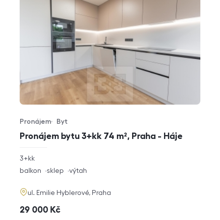
Pronájem
Byt
Typ nabídky
Typ nemovitosti
Pronájem bytu 3+kk 74 m², Praha - Háje
rozměry
3+kk
dispozice
funkce
balkon
sklep
výtah
adresa
ul. Emilie Hyblerové, Praha
cena
29 000
Kč