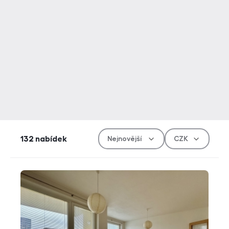
Řazen
Měn
132
nabídek