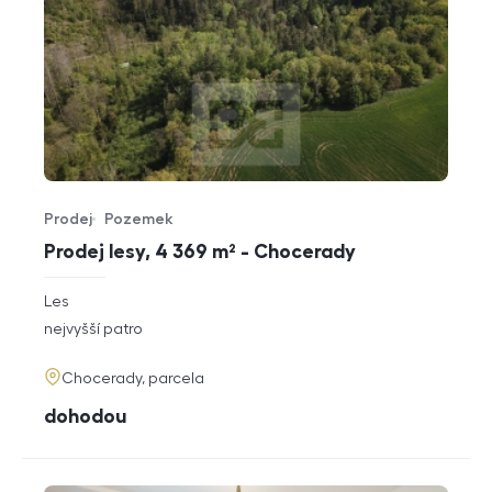
Prodej
Pozemek
Typ nabídky
Typ nemovitosti
Prodej lesy, 4 369 m² - Chocerady
rozměry
Les
dispozice
funkce
nejvyšší patro
adresa
Chocerady, parcela
cena
dohodou