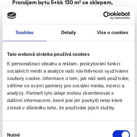
Pronájem bytu 5+kk 130 m² se sklepem,
balkonem a parkováním, Praha - Jinonice
rozměry
5+kk
dispozice
funkce
parkování
balkon
sklep
výtah
Souhlas
Detaily
Více o cookies
adresa
ul. Kohoutových, Praha
Tato webová stránka používá cookies
cena
49 000
Kč
K personalizaci obsahu a reklam, poskytování funkcí
sociálních médií a analýze naší návštěvnosti využíváme
soubory cookie. Informace o tom, jak náš web používáte,
sdílíme se svými partnery pro sociální média, inzerci a
analýzy. Partneři tyto údaje mohou zkombinovat s
dalšími informacemi, které jste jim poskytli nebo které
získali v důsledku toho, že používáte jejich služby.
Výběr
Nutné
souhlasu