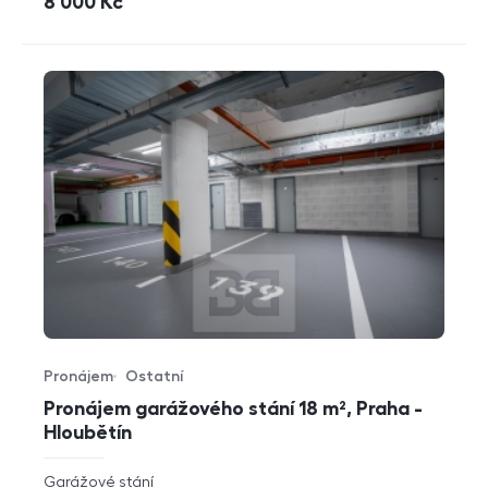
cena
8 000
Kč
Pronájem
Ostatní
Typ nabídky
Typ nemovitosti
Pronájem garážového stání 18 m², Praha -
Hloubětín
rozměry
Garážové stání