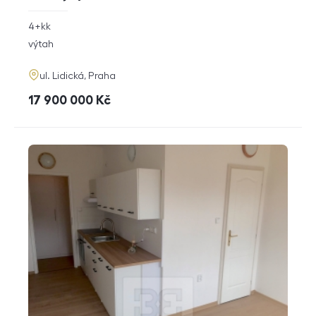
rozměry
4+kk
dispozice
funkce
výtah
adresa
ul. Lidická, Praha
cena
17 900 000
Kč