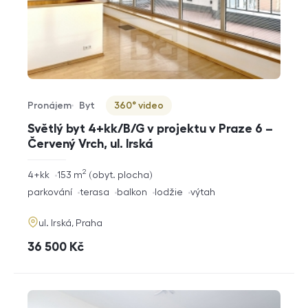
Pronájem
Byt
360° video
Typ nabídky
Typ nemovitosti
Virtuální prohlídka
Světlý byt 4+kk/B/G v projektu v Praze 6 –
Červený Vrch, ul. Irská
2
rozměry
4+kk
153
m
obyt. plocha
dispozice
funkce
parkování
terasa
balkon
lodžie
výtah
adresa
ul. Irská, Praha
cena
36 500
Kč