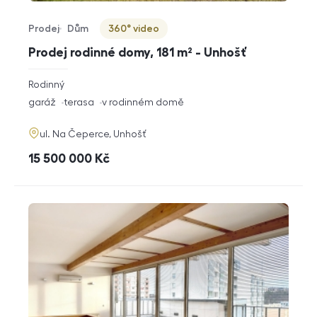
Prodej
Dům
360° video
Typ nabídky
Typ nemovitosti
Virtuální prohlídka
Prodej rodinné domy, 181 m² - Unhošť
rozměry
Rodinný
dispozice
funkce
garáž
terasa
v rodinném domě
adresa
ul. Na Čeperce, Unhošť
cena
15 500 000
Kč