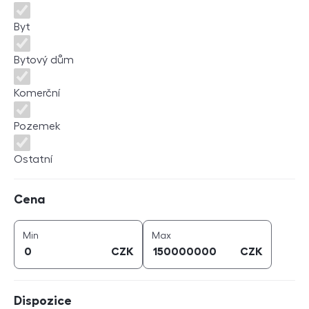
Byt
Bytový dům
Komerční
Pozemek
Ostatní
Cena
Cena
cena (
CZK
)
cena (
CZK
)
Min
Max
CZK
CZK
Dispozice