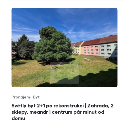
Pronájem
Byt
Typ nabídky
Typ nemovitosti
Světlý byt 2+1 po rekonstrukci | Zahrada, 2
sklepy, meandr i centrum pár minut od
domu