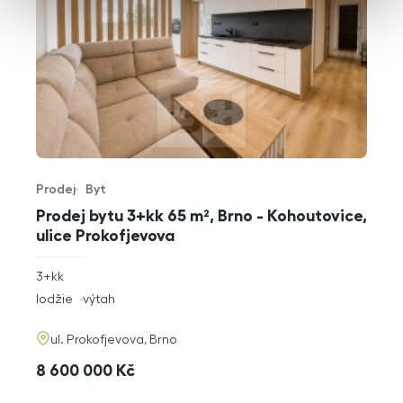
Prodej
Byt
Typ nabídky
Typ nemovitosti
Prodej bytu 3+kk 65 m², Brno - Kohoutovice,
ulice Prokofjevova
rozměry
3+kk
dispozice
funkce
lodžie
výtah
adresa
ul. Prokofjevova, Brno
cena
8 600 000
Kč