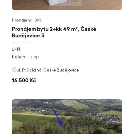
Pronájem
Byt
Typ nabídky
Typ nemovitosti
Pronájem bytu 2+kk 49 m², České
Budějovice 3
rozměry
2+kk
dispozice
funkce
balkon
sklep
adresa
ul. Průběžná, České Budějovice
cena
14 500
Kč