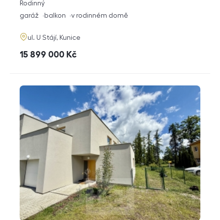
rozměry
Rodinný
dispozice
funkce
garáž
balkon
v rodinném domě
adresa
ul. U Stájí, Kunice
cena
15 899 000
Kč