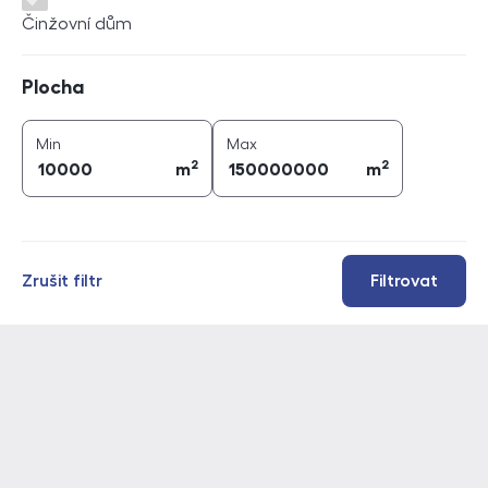
Činžovní dům
Plocha
Plocha
2
2
plocha (
m
)
plocha (
m
)
Min
Max
2
2
m
m
Zrušit filtr
Filtrovat