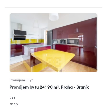
Pronájem
Byt
Typ nabídky
Typ nemovitosti
Pronájem bytu 2+1 90 m², Praha - Braník
rozměry
2+1
dispozice
funkce
sklep