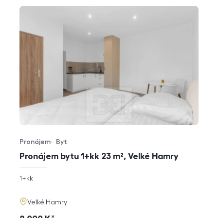
Pronájem
Byt
Typ nabídky
Typ nemovitosti
Pronájem bytu 1+kk 23 m², Velké Hamry
rozměry
1+kk
dispozice
funkce
adresa
Velké Hamry