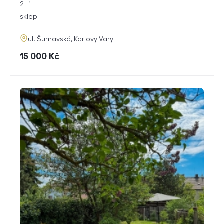
rozměry
2+1
dispozice
funkce
sklep
adresa
ul. Šumavská, Karlovy Vary
cena
15 000
Kč