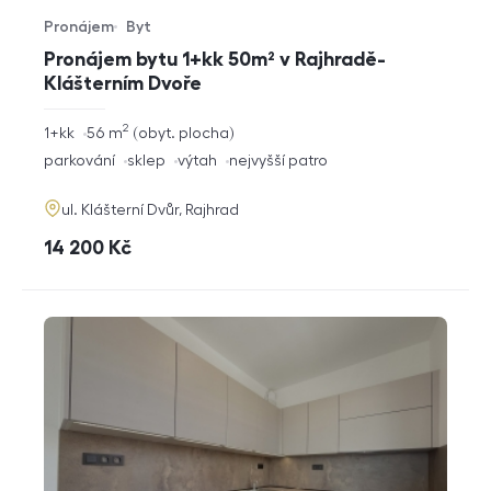
Pronájem
Byt
Typ nabídky
Typ nemovitosti
Pronájem bytu 1+kk 50m² v Rajhradě-
Klášterním Dvoře
2
rozměry
1+kk
56
m
obyt. plocha
dispozice
funkce
parkování
sklep
výtah
nejvyšší patro
adresa
ul. Klášterní Dvůr, Rajhrad
cena
14 200
Kč