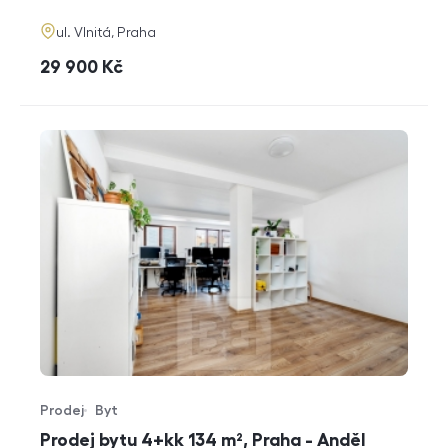
adresa
ul. Vlnitá, Praha
cena
29 900
Kč
Prodej
Byt
Typ nabídky
Typ nemovitosti
Prodej bytu 4+kk 134 m², Praha - Anděl