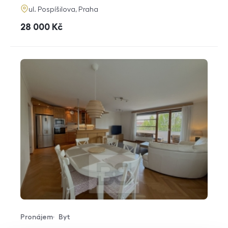
adresa
ul. Pospíšilova, Praha
cena
28 000
Kč
Pronájem
Byt
Typ nabídky
Typ nemovitosti