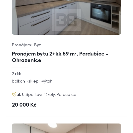
Pronájem
Byt
Typ nabídky
Typ nemovitosti
Pronájem bytu 2+kk 59 m², Pardubice -
Ohrazenice
rozměry
2+kk
dispozice
funkce
balkon
sklep
výtah
adresa
ul. U Sportovní školy, Pardubice
cena
20 000
Kč