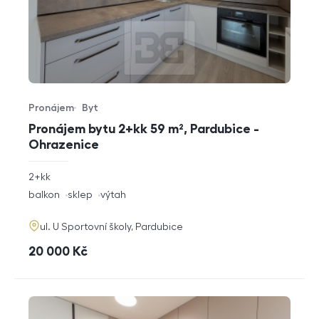
Pronájem
Byt
Typ nabídky
Typ nemovitosti
Pronájem bytu 2+kk 59 m², Pardubice -
Ohrazenice
rozměry
2+kk
dispozice
funkce
balkon
sklep
výtah
adresa
ul. U Sportovní školy, Pardubice
cena
20 000
Kč