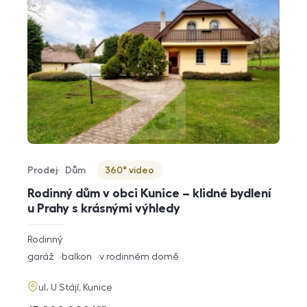
Prodej
Dům
360° video
Typ nabídky
Typ nemovitosti
Virtuální prohlídka
Rodinný dům v obci Kunice – klidné bydlení
u Prahy s krásnými výhledy
rozměry
Rodinný
dispozice
funkce
garáž
balkon
v rodinném domě
adresa
ul. U Stájí, Kunice