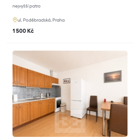
dispozice
funkce
nejvyšší patro
adresa
ul. Poděbradská, Praha
cena
1 500
Kč