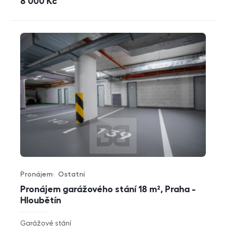
cena
8 000
Kč
Pronájem
Ostatní
Typ nabídky
Typ nemovitosti
Pronájem garážového stání 18 m², Praha -
Hloubětín
rozměry
Garážové stání