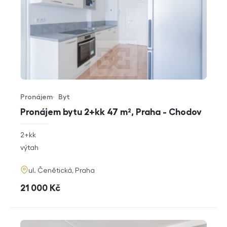
Pronájem
Byt
Typ nabídky
Typ nemovitosti
Pronájem bytu 2+kk 47 m², Praha - Chodov
rozměry
2+kk
dispozice
funkce
výtah
adresa
ul. Čenětická, Praha
cena
21 000
Kč