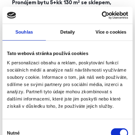
Pronájem bytu 5+kk 130 m² se sklepem,
balkonem a parkováním, Praha - Jinonice
rozměry
5+kk
dispozice
funkce
parkování
balkon
sklep
výtah
Souhlas
Detaily
Více o cookies
adresa
ul. Kohoutových, Praha
Tato webová stránka používá cookies
cena
49 000
Kč
K personalizaci obsahu a reklam, poskytování funkcí
sociálních médií a analýze naší návštěvnosti využíváme
soubory cookie. Informace o tom, jak náš web používáte,
sdílíme se svými partnery pro sociální média, inzerci a
analýzy. Partneři tyto údaje mohou zkombinovat s
dalšími informacemi, které jste jim poskytli nebo které
získali v důsledku toho, že používáte jejich služby.
Výběr
Nutné
souhlasu