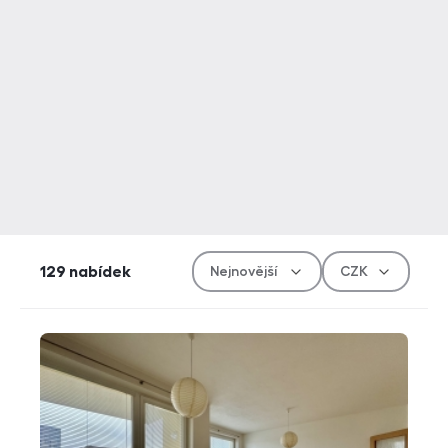
Řazen
Měn
129
nabídek