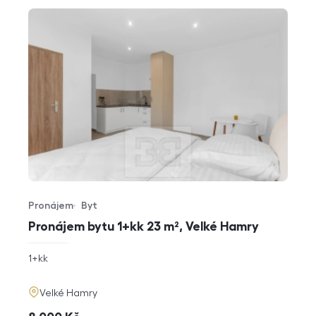
Pronájem
Byt
Typ nabídky
Typ nemovitosti
Pronájem bytu 1+kk 23 m², Velké Hamry
rozměry
1+kk
dispozice
funkce
adresa
Velké Hamry