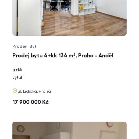
Prodej
Byt
Typ nabídky
Typ nemovitosti
Prodej bytu 4+kk 134 m², Praha - Anděl
rozměry
4+kk
dispozice
funkce
výtah
adresa
ul. Lidická, Praha
cena
17 900 000
Kč