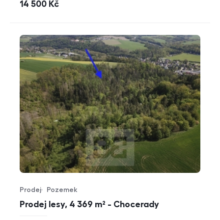
cena
14 500
Kč
Prodej
Pozemek
Typ nabídky
Typ nemovitosti
Prodej lesy, 4 369 m² - Chocerady