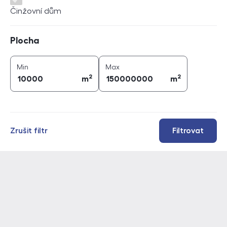
Činžovní dům
Plocha
Plocha
2
2
plocha (
m
)
plocha (
m
)
Min
Max
2
2
m
m
Zrušit filtr
Filtrovat