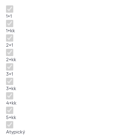
Dispozice
1+1
1+kk
2+1
2+kk
3+1
3+kk
4+kk
5+kk
Atypický