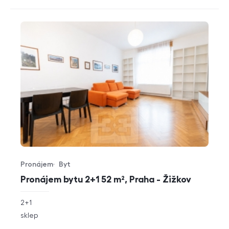
Pronájem
Byt
Typ nabídky
Typ nemovitosti
Pronájem bytu 2+1 52 m², Praha - Žižkov
rozměry
2+1
dispozice
funkce
sklep