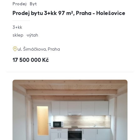
Prodej
Byt
Typ nabídky
Typ nemovitosti
Prodej bytu 3+kk 97 m², Praha - Holešovice
rozměry
3+kk
dispozice
funkce
sklep
výtah
adresa
ul. Šimáčkova, Praha
cena
17 500 000
Kč