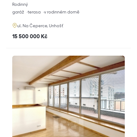
rozměry
Rodinný
dispozice
funkce
garáž
terasa
v rodinném domě
adresa
ul. Na Čeperce, Unhošť
cena
15 500 000
Kč