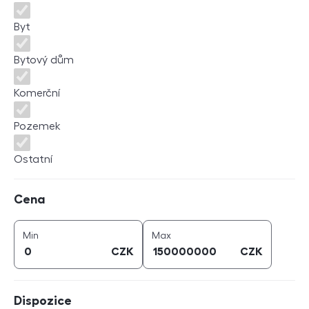
Byt
Bytový dům
Komerční
Pozemek
Ostatní
Cena
Cena
cena (
CZK
)
cena (
CZK
)
Min
Max
CZK
CZK
Dispozice