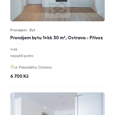
Pronájem
Byt
Typ nabídky
Typ nemovitosti
Pronájem bytu 1+kk 30 m², Ostrava - Přívoz
rozměry
1+kk
dispozice
funkce
nejvyšší patro
adresa
ul. Palackého, Ostrava
cena
6 700
Kč