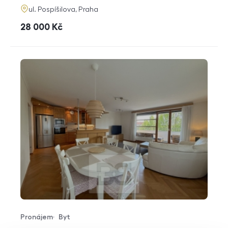
adresa
ul. Pospíšilova, Praha
cena
28 000
Kč
Pronájem
Byt
Typ nabídky
Typ nemovitosti