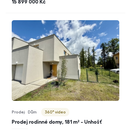
cena
15 899 000
Kč
Prodej
Dům
360° video
Typ nabídky
Typ nemovitosti
Virtuální prohlídka
Prodej rodinné domy, 181 m² - Unhošť