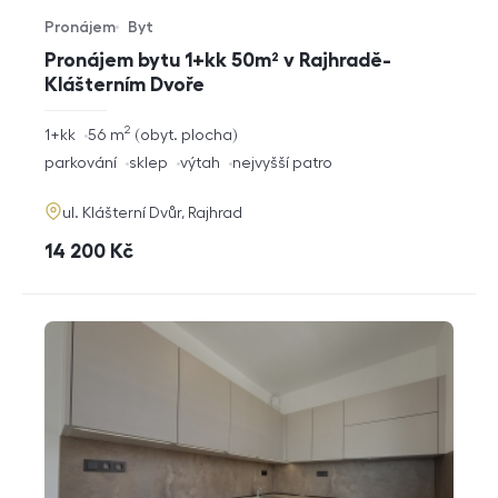
Pronájem
Byt
Typ nabídky
Typ nemovitosti
Pronájem bytu 1+kk 50m² v Rajhradě-
Klášterním Dvoře
2
rozměry
1+kk
56
m
obyt. plocha
dispozice
funkce
parkování
sklep
výtah
nejvyšší patro
adresa
ul. Klášterní Dvůr, Rajhrad
cena
14 200
Kč