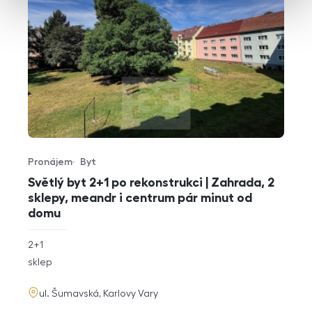
Pronájem
Byt
Typ nabídky
Typ nemovitosti
Světlý byt 2+1 po rekonstrukci | Zahrada, 2
sklepy, meandr i centrum pár minut od
domu
rozměry
2+1
dispozice
funkce
sklep
adresa
ul. Šumavská, Karlovy Vary