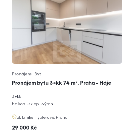
Pronájem
Byt
Typ nabídky
Typ nemovitosti
Pronájem bytu 3+kk 74 m², Praha - Háje
rozměry
3+kk
dispozice
funkce
balkon
sklep
výtah
adresa
ul. Emilie Hyblerové, Praha
cena
29 000
Kč