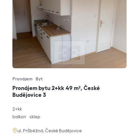
Pronájem
Byt
Typ nabídky
Typ nemovitosti
Pronájem bytu 2+kk 49 m², České
Budějovice 3
rozměry
2+kk
dispozice
funkce
balkon
sklep
adresa
ul. Průběžná, České Budějovice