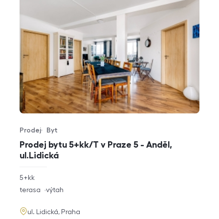
Prodej
Byt
Typ nabídky
Typ nemovitosti
Prodej bytu 5+kk/T v Praze 5 - Anděl,
ul.Lidická
rozměry
5+kk
dispozice
funkce
terasa
výtah
adresa
ul. Lidická, Praha