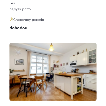
rozměry
Les
dispozice
funkce
nejvyšší patro
adresa
Chocerady, parcela
cena
dohodou