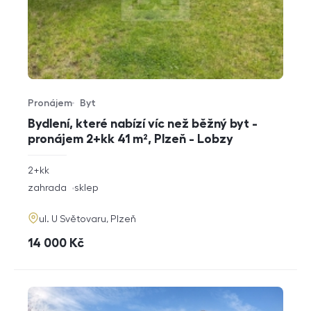
Pronájem
Byt
Typ nabídky
Typ nemovitosti
Bydlení, které nabízí víc než běžný byt -
pronájem 2+kk 41 m², Plzeň - Lobzy
rozměry
2+kk
dispozice
funkce
zahrada
sklep
adresa
ul. U Světovaru, Plzeň
cena
14 000
Kč