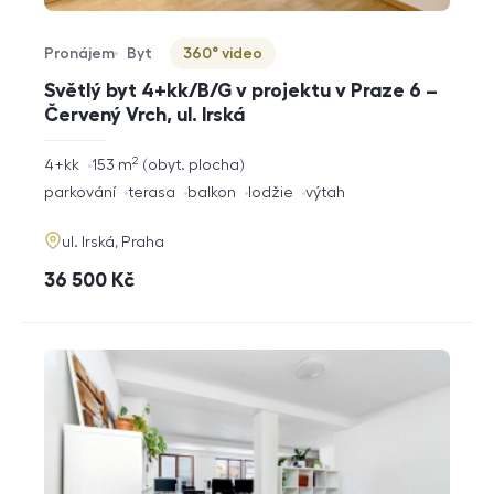
Pronájem
Byt
360° video
Typ nabídky
Typ nemovitosti
Virtuální prohlídka
Světlý byt 4+kk/B/G v projektu v Praze 6 –
Červený Vrch, ul. Irská
2
rozměry
4+kk
153
m
obyt. plocha
dispozice
funkce
parkování
terasa
balkon
lodžie
výtah
adresa
ul. Irská, Praha
cena
36 500
Kč