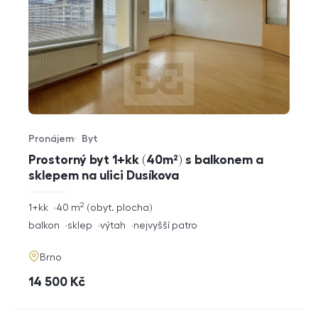
Pronájem
Byt
Typ nabídky
Typ nemovitosti
Prostorný byt 1+kk (40m²) s balkonem a
sklepem na ulici Dusíkova
2
rozměry
1+kk
40
m
obyt. plocha
dispozice
funkce
balkon
sklep
výtah
nejvyšší patro
adresa
Brno
cena
14 500
Kč