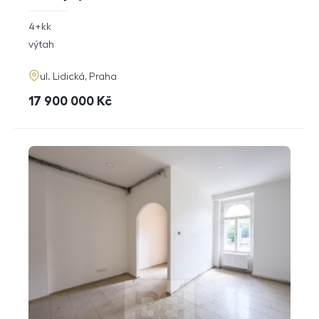
rozměry
4+kk
dispozice
funkce
výtah
adresa
ul. Lidická, Praha
cena
17 900 000
Kč