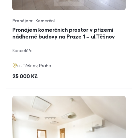
Pronájem
Komerční
Typ nabídky
Typ nemovitosti
Pronájem komerčních prostor v přízemí
nádherné budovy na Praze 1 – ul.Těšnov
rozměry
Kanceláře
dispozice
funkce
adresa
ul. Těšnov, Praha
cena
25 000
Kč