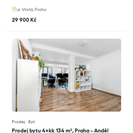
adresa
ul. Vlnitá, Praha
cena
29 900
Kč
Prodej
Byt
Typ nabídky
Typ nemovitosti
Prodej bytu 4+kk 134 m², Praha - Anděl