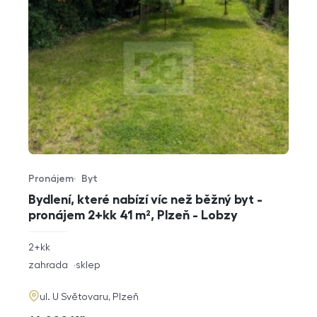
Pronájem
Byt
Typ nabídky
Typ nemovitosti
Bydlení, které nabízí víc než běžný byt -
pronájem 2+kk 41 m², Plzeň - Lobzy
rozměry
2+kk
dispozice
funkce
zahrada
sklep
adresa
ul. U Světovaru, Plzeň