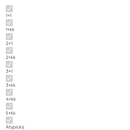
Dispozice
1+1
1+kk
2+1
2+kk
3+1
3+kk
4+kk
5+kk
Atypický