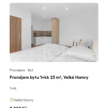
Pronájem
Byt
Typ nabídky
Typ nemovitosti
Pronájem bytu 1+kk 23 m², Velké Hamry
rozměry
1+kk
dispozice
funkce
adresa
Velké Hamry