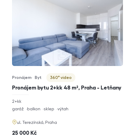
Pronájem
Byt
360° video
Typ nabídky
Typ nemovitosti
Virtuální prohlídka
Pronájem bytu 2+kk 48 m², Praha - Letňany
rozměry
2+kk
dispozice
funkce
garáž
balkon
sklep
výtah
adresa
ul. Terezínská, Praha
cena
25 000
Kč