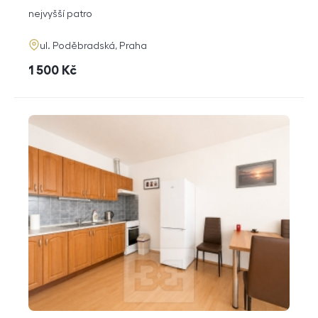
dispozice
funkce
nejvyšší patro
adresa
ul. Poděbradská, Praha
cena
1 500
Kč