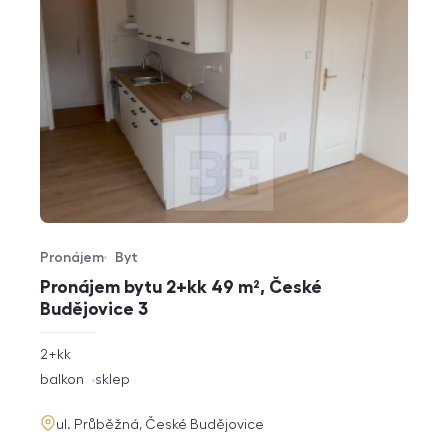
Pronájem
Byt
Typ nabídky
Typ nemovitosti
Pronájem bytu 2+kk 49 m², České
Budějovice 3
rozměry
2+kk
dispozice
funkce
balkon
sklep
adresa
ul. Průběžná, České Budějovice