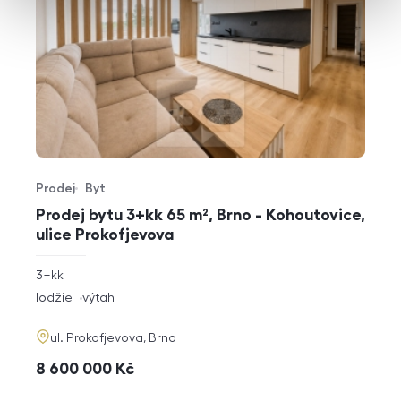
Prodej
Byt
Typ nabídky
Typ nemovitosti
Prodej bytu 3+kk 65 m², Brno - Kohoutovice,
ulice Prokofjevova
rozměry
3+kk
dispozice
funkce
lodžie
výtah
adresa
ul. Prokofjevova, Brno
cena
8 600 000
Kč