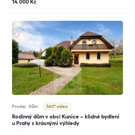
cena
14 000
Kč
Prodej
Dům
360° video
Typ nabídky
Typ nemovitosti
Virtuální prohlídka
Rodinný dům v obci Kunice – klidné bydlení
u Prahy s krásnými výhledy