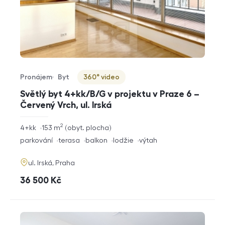
Pronájem
Byt
360° video
Typ nabídky
Typ nemovitosti
Virtuální prohlídka
Světlý byt 4+kk/B/G v projektu v Praze 6 –
Červený Vrch, ul. Irská
2
rozměry
4+kk
153
m
obyt. plocha
dispozice
funkce
parkování
terasa
balkon
lodžie
výtah
adresa
ul. Irská, Praha
cena
36 500
Kč