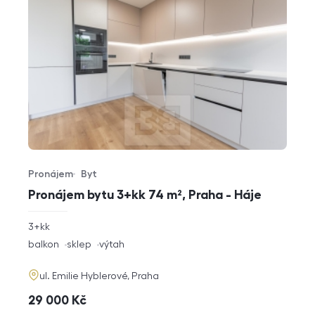
Pronájem
Byt
Typ nabídky
Typ nemovitosti
Pronájem bytu 3+kk 74 m², Praha - Háje
rozměry
3+kk
dispozice
funkce
balkon
sklep
výtah
adresa
ul. Emilie Hyblerové, Praha
cena
29 000
Kč