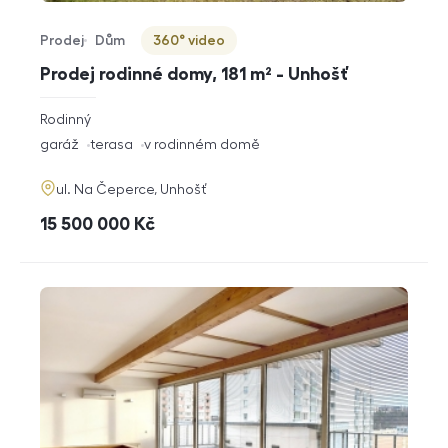
Prodej
Dům
360° video
Typ nabídky
Typ nemovitosti
Virtuální prohlídka
Prodej rodinné domy, 181 m² - Unhošť
rozměry
Rodinný
dispozice
funkce
garáž
terasa
v rodinném domě
adresa
ul. Na Čeperce, Unhošť
cena
15 500 000
Kč