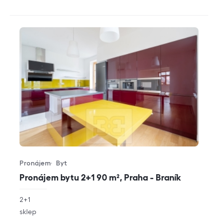
Pronájem
Byt
Typ nabídky
Typ nemovitosti
Pronájem bytu 2+1 90 m², Praha - Braník
rozměry
2+1
dispozice
funkce
sklep