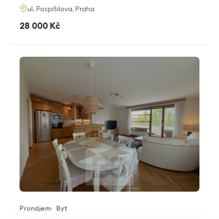
adresa
ul. Pospíšilova, Praha
cena
28 000
Kč
Pronájem
Byt
Typ nabídky
Typ nemovitosti