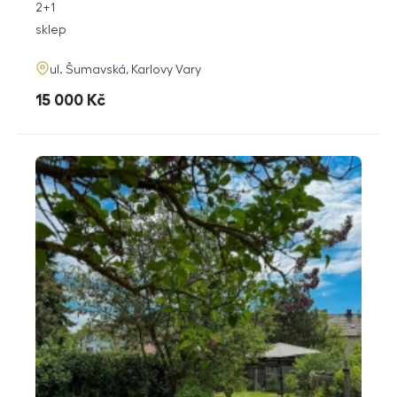
rozměry
2+1
dispozice
funkce
sklep
adresa
ul. Šumavská, Karlovy Vary
cena
15 000
Kč