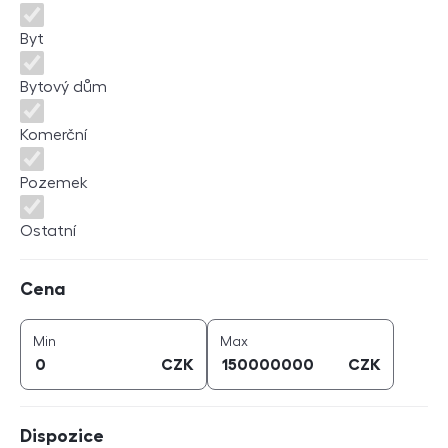
Byt
Bytový dům
Komerční
Pozemek
Ostatní
Cena
Cena
cena (
CZK
)
cena (
CZK
)
Min
Max
CZK
CZK
Dispozice