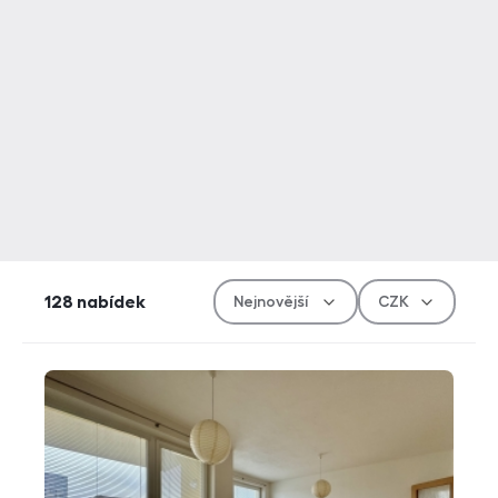
Řazen
Měn
128
nabídek