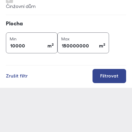
Činžovní dům
Plocha
Plocha
2
2
plocha (
m
)
plocha (
m
)
Min
Max
2
2
m
m
Zrušit filtr
Filtrovat