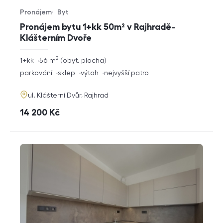
Pronájem
Byt
Typ nabídky
Typ nemovitosti
Pronájem bytu 1+kk 50m² v Rajhradě-
Klášterním Dvoře
2
rozměry
1+kk
56
m
obyt. plocha
dispozice
funkce
parkování
sklep
výtah
nejvyšší patro
adresa
ul. Klášterní Dvůr, Rajhrad
cena
14 200
Kč