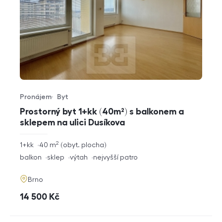
Pronájem
Byt
Typ nabídky
Typ nemovitosti
Prostorný byt 1+kk (40m²) s balkonem a
sklepem na ulici Dusíkova
2
rozměry
1+kk
40
m
obyt. plocha
dispozice
funkce
balkon
sklep
výtah
nejvyšší patro
adresa
Brno
cena
14 500
Kč