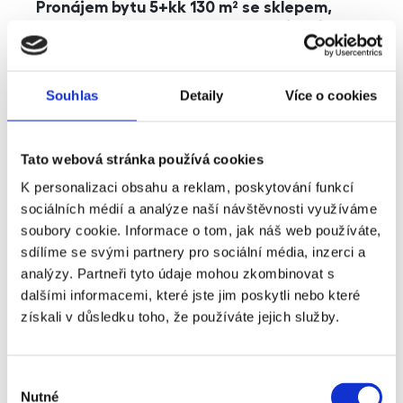
Pronájem bytu 5+kk 130 m² se sklepem,
balkonem a parkováním, Praha - Jinonice
rozměry
5+kk
dispozice
funkce
parkování
balkon
sklep
výtah
Souhlas
Detaily
Více o cookies
adresa
ul. Kohoutových, Praha
Tato webová stránka používá cookies
cena
49 000
Kč
K personalizaci obsahu a reklam, poskytování funkcí
sociálních médií a analýze naší návštěvnosti využíváme
soubory cookie. Informace o tom, jak náš web používáte,
sdílíme se svými partnery pro sociální média, inzerci a
analýzy. Partneři tyto údaje mohou zkombinovat s
dalšími informacemi, které jste jim poskytli nebo které
získali v důsledku toho, že používáte jejich služby.
Výběr
Nutné
souhlasu