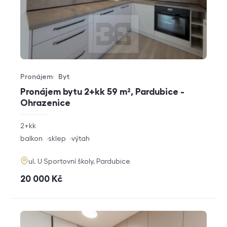
Pronájem
Byt
Typ nabídky
Typ nemovitosti
Pronájem bytu 2+kk 59 m², Pardubice -
Ohrazenice
rozměry
2+kk
dispozice
funkce
balkon
sklep
výtah
adresa
ul. U Sportovní školy, Pardubice
cena
20 000
Kč