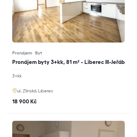
Pronájem
Byt
Typ nabídky
Typ nemovitosti
Pronájem byty 3+kk, 81 m² - Liberec III-Jeřáb
rozměry
3+kk
dispozice
funkce
adresa
ul. Zlínská, Liberec
cena
18 900
Kč