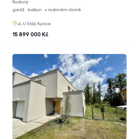
rozměry
Rodinný
dispozice
funkce
garáž
balkon
v rodinném domě
adresa
ul. U Stájí, Kunice
cena
15 899 000
Kč