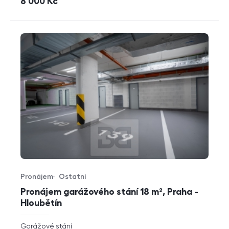
cena
8 000
Kč
Pronájem
Ostatní
Typ nabídky
Typ nemovitosti
Pronájem garážového stání 18 m², Praha -
Hloubětín
rozměry
Garážové stání