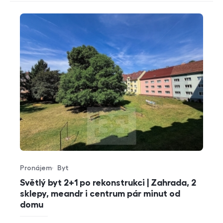
Pronájem
Byt
Typ nabídky
Typ nemovitosti
Světlý byt 2+1 po rekonstrukci | Zahrada, 2
sklepy, meandr i centrum pár minut od
domu