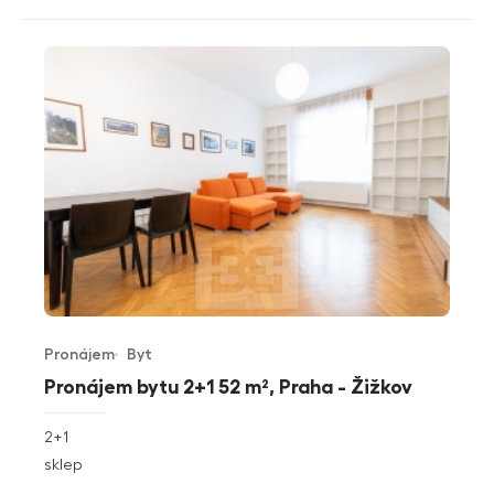
Pronájem
Byt
Typ nabídky
Typ nemovitosti
Pronájem bytu 2+1 52 m², Praha - Žižkov
rozměry
2+1
dispozice
funkce
sklep