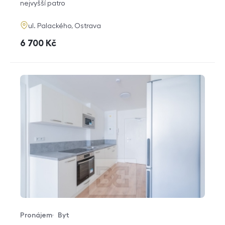
funkce
nejvyšší patro
adresa
ul. Palackého, Ostrava
cena
6 700
Kč
Pronájem
Byt
Typ nabídky
Typ nemovitosti