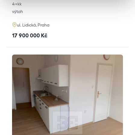
rozměry
4+kk
dispozice
funkce
výtah
adresa
ul. Lidická, Praha
cena
17 900 000
Kč