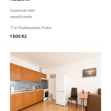
rozměry
Garážové stání
dispozice
funkce
nejvyšší patro
adresa
ul. Poděbradská, Praha
cena
1 500
Kč