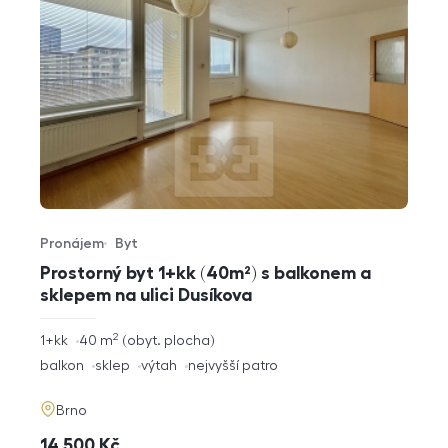
Pronájem
Byt
Typ nabídky
Typ nemovitosti
Prostorný byt 1+kk (40m²) s balkonem a
sklepem na ulici Dusíkova
2
rozměry
1+kk
40
m
obyt. plocha
dispozice
funkce
balkon
sklep
výtah
nejvyšší patro
adresa
Brno
cena
14 500
Kč