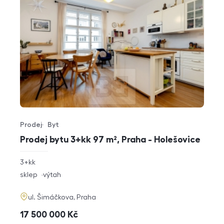
Prodej
Byt
Typ nabídky
Typ nemovitosti
Prodej bytu 3+kk 97 m², Praha - Holešovice
rozměry
3+kk
dispozice
funkce
sklep
výtah
adresa
ul. Šimáčkova, Praha
cena
17 500 000
Kč