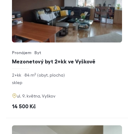
Pronájem
Byt
Typ nabídky
Typ nemovitosti
Mezonetový byt 2+kk ve Vyškově
2
rozměry
2+kk
84
m
obyt. plocha
dispozice
funkce
sklep
adresa
ul. 9. května, Vyškov
cena
14 500
Kč