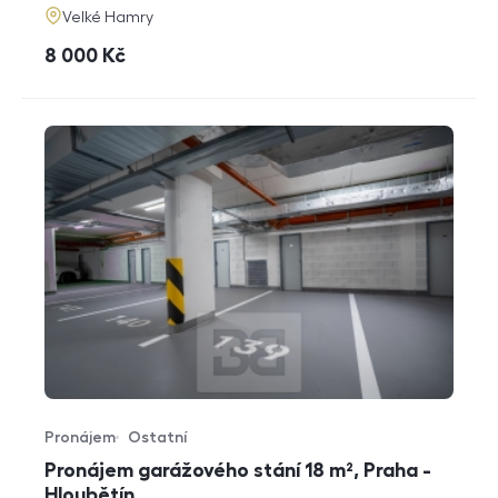
adresa
Velké Hamry
cena
8 000
Kč
Pronájem
Ostatní
Typ nabídky
Typ nemovitosti
Pronájem garážového stání 18 m², Praha -
Hloubětín