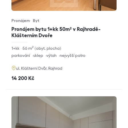
Pronájem
Byt
Typ nabídky
Typ nemovitosti
Pronájem bytu 1+kk 50m² v Rajhradě-
Klášterním Dvoře
2
rozměry
1+kk
56
m
obyt. plocha
dispozice
funkce
parkování
sklep
výtah
nejvyšší patro
adresa
ul. Klášterní Dvůr, Rajhrad
cena
14 200
Kč