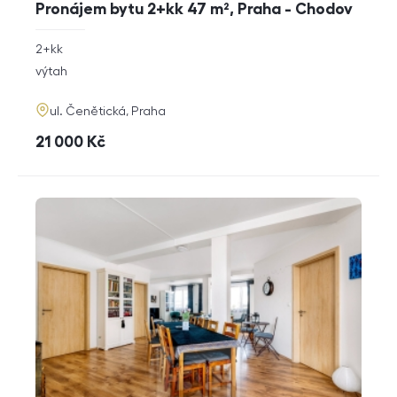
Pronájem bytu 2+kk 47 m², Praha - Chodov
rozměry
2+kk
dispozice
funkce
výtah
adresa
ul. Čenětická, Praha
cena
21 000
Kč