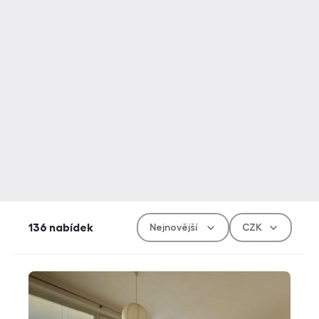
Řazen
Měn
136
nabídek