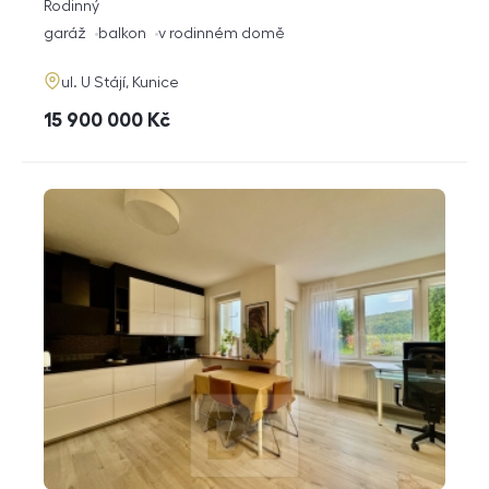
rozměry
Rodinný
dispozice
funkce
garáž
balkon
v rodinném domě
adresa
ul. U Stájí, Kunice
cena
15 900 000
Kč