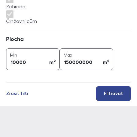
Zahrada
Činžovní dům
Plocha
Plocha
2
2
plocha (
m
)
plocha (
m
)
Min
Max
2
2
m
m
Zrušit filtr
Filtrovat