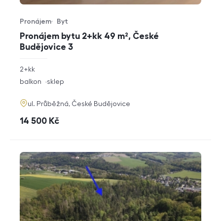
Pronájem
Byt
Typ nabídky
Typ nemovitosti
Pronájem bytu 2+kk 49 m², České
Budějovice 3
rozměry
2+kk
dispozice
funkce
balkon
sklep
adresa
ul. Průběžná, České Budějovice
cena
14 500
Kč