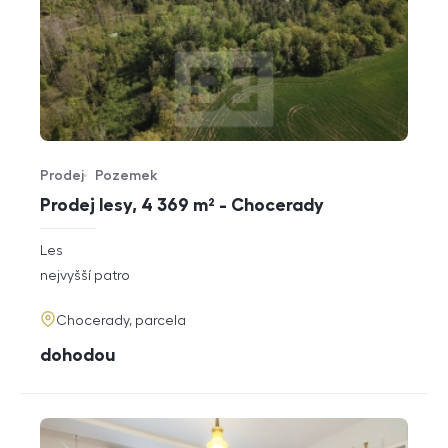
Prodej
Pozemek
Typ nabídky
Typ nemovitosti
Prodej lesy, 4 369 m² - Chocerady
rozměry
Les
dispozice
funkce
nejvyšší patro
adresa
Chocerady, parcela
cena
dohodou