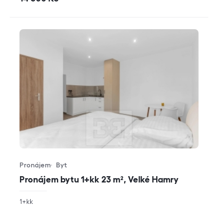
Pronájem
Byt
Typ nabídky
Typ nemovitosti
Pronájem bytu 1+kk 23 m², Velké Hamry
rozměry
1+kk
dispozice
funkce