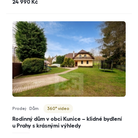
cena
24 990
Kč
Prodej
Dům
360° video
Typ nabídky
Typ nemovitosti
Virtuální prohlídka
Rodinný dům v obci Kunice – klidné bydlení
u Prahy s krásnými výhledy