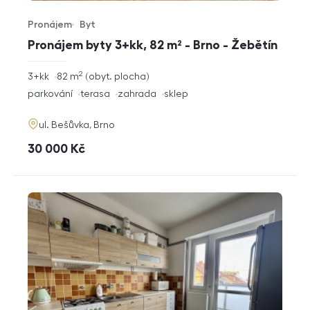
Pronájem
Byt
Typ nabídky
Typ nemovitosti
Pronájem byty 3+kk, 82 m² - Brno - Žebětín
2
rozměry
3+kk
82
m
obyt. plocha
dispozice
funkce
parkování
terasa
zahrada
sklep
adresa
ul. Bešůvka, Brno
cena
30 000
Kč