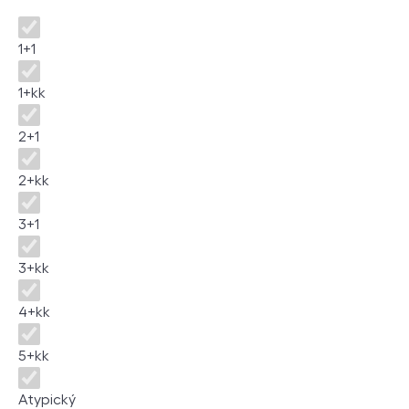
Dispozice
1+1
1+kk
2+1
2+kk
3+1
3+kk
4+kk
5+kk
Atypický