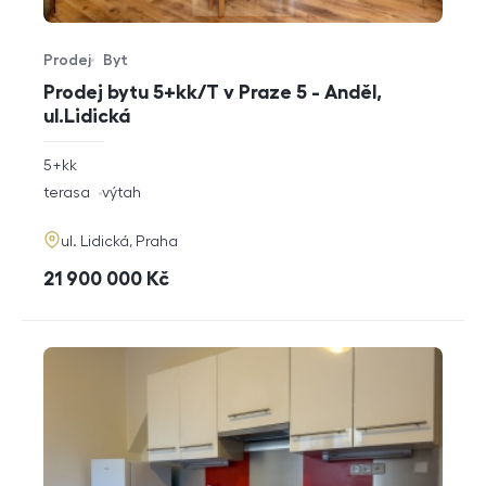
Prodej
Byt
Typ nabídky
Typ nemovitosti
Prodej bytu 5+kk/T v Praze 5 - Anděl,
ul.Lidická
rozměry
5+kk
dispozice
funkce
terasa
výtah
adresa
ul. Lidická, Praha
cena
21 900 000
Kč