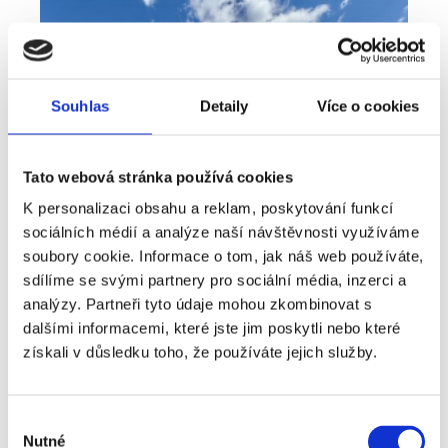
Souhlas
Detaily
Více o cookies
Tato webová stránka používá cookies
K personalizaci obsahu a reklam, poskytování funkcí
sociálních médií a analýze naší návštěvnosti využíváme
soubory cookie. Informace o tom, jak náš web používáte,
sdílíme se svými partnery pro sociální média, inzerci a
analýzy. Partneři tyto údaje mohou zkombinovat s
Prodej
Dům
360° video
Typ nabídky
Typ nemovitosti
Virtuální prohlídka
dalšími informacemi, které jste jim poskytli nebo které
Prodej rodinné domy, 181 m² - Unhošť
získali v důsledku toho, že používáte jejich služby.
rozměry
Rodinný
dispozice
funkce
garáž
terasa
v rodinném domě
Výběr
Nutné
souhlasu