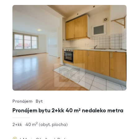
Pronájem
Byt
Typ nabídky
Typ nemovitosti
Pronájem bytu 2+kk 40 m² nedaleko metra
2
rozměry
2+kk
40
m
obyt. plocha
dispozice
funkce