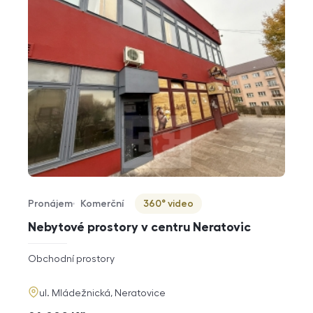
Pronájem
Komerční
360° video
Typ nabídky
Typ nemovitosti
Virtuální prohlídka
Nebytové prostory v centru Neratovic
rozměry
Obchodní prostory
dispozice
funkce
adresa
ul. Mládežnická, Neratovice