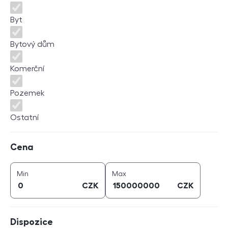
Byt
Bytový dům
Komerční
Pozemek
Ostatní
Cena
Cena
cena (
CZK
)
cena (
CZK
)
Min
Max
CZK
CZK
Dispozice