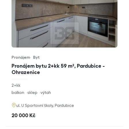
Pronájem
Byt
Typ nabídky
Typ nemovitosti
Pronájem bytu 2+kk 59 m², Pardubice -
Ohrazenice
rozměry
2+kk
dispozice
funkce
balkon
sklep
výtah
adresa
ul. U Sportovní školy, Pardubice
cena
20 000
Kč