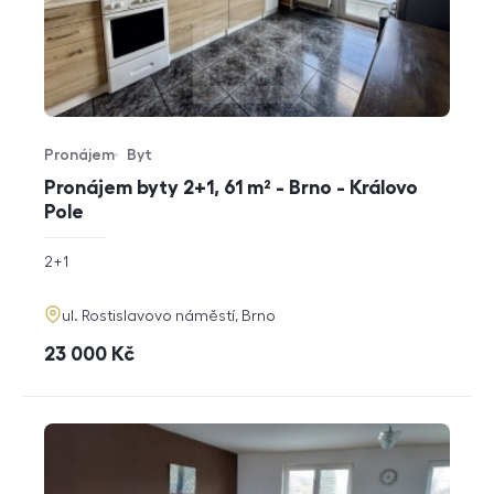
Pronájem
Byt
Typ nabídky
Typ nemovitosti
Pronájem byty 2+1, 61 m² - Brno - Královo
Pole
rozměry
2+1
dispozice
funkce
adresa
ul. Rostislavovo náměstí, Brno
cena
23 000
Kč