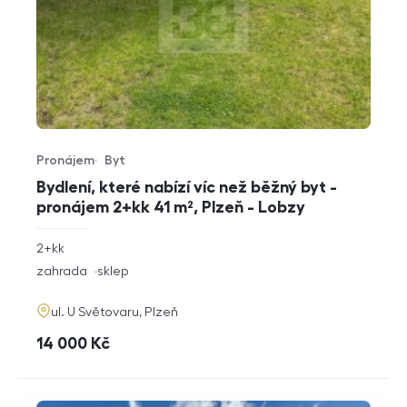
Pronájem
Byt
Typ nabídky
Typ nemovitosti
Bydlení, které nabízí víc než běžný byt -
pronájem 2+kk 41 m², Plzeň - Lobzy
rozměry
2+kk
dispozice
funkce
zahrada
sklep
adresa
ul. U Světovaru, Plzeň
cena
14 000
Kč