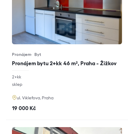
Pronájem
Byt
Typ nabídky
Typ nemovitosti
Pronájem bytu 2+kk 46 m², Praha - Žižkov
rozměry
2+kk
dispozice
funkce
sklep
adresa
ul. Viklefova, Praha
cena
19 000
Kč