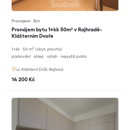
Pronájem
Byt
Typ nabídky
Typ nemovitosti
Pronájem bytu 1+kk 50m² v Rajhradě-
Klášterním Dvoře
2
rozměry
1+kk
56
m
obyt. plocha
dispozice
funkce
parkování
sklep
výtah
nejvyšší patro
adresa
ul. Klášterní Dvůr, Rajhrad
cena
14 200
Kč