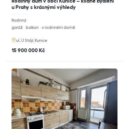
Rodinný dům v obci Kunice – klidné bydlení
u Prahy s krásnými výhledy
rozměry
Rodinný
dispozice
funkce
garáž
balkon
v rodinném domě
adresa
ul. U Stájí, Kunice
cena
15 900 000
Kč