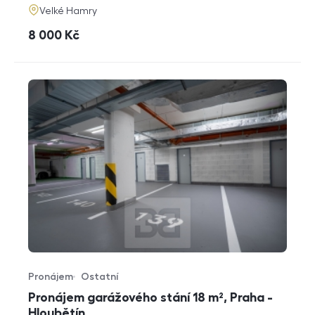
adresa
Velké Hamry
cena
8 000
Kč
Pronájem
Ostatní
Typ nabídky
Typ nemovitosti
Pronájem garážového stání 18 m², Praha -
Hloubětín