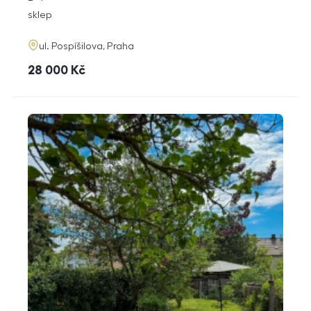
dispozice
funkce
sklep
adresa
ul. Pospíšilova, Praha
cena
28 000
Kč