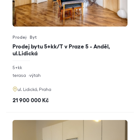
Prodej
Byt
Typ nabídky
Typ nemovitosti
Prodej bytu 5+kk/T v Praze 5 - Anděl,
ul.Lidická
rozměry
5+kk
dispozice
funkce
terasa
výtah
adresa
ul. Lidická, Praha
cena
21 900 000
Kč