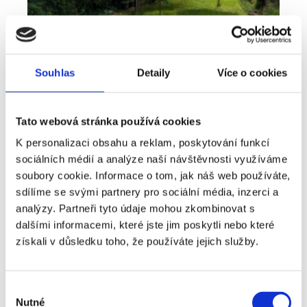
Souhlas
Detaily
Více o cookies
Tato webová stránka používá cookies
K personalizaci obsahu a reklam, poskytování funkcí
sociálních médií a analýze naší návštěvnosti využíváme
Pronájem
Byt
Typ nabídky
Typ nemovitosti
soubory cookie. Informace o tom, jak náš web používáte,
Bydlení, které nabízí víc než běžný byt -
sdílíme se svými partnery pro sociální média, inzerci a
pronájem 2+kk 41 m², Plzeň - Lobzy
analýzy. Partneři tyto údaje mohou zkombinovat s
dalšími informacemi, které jste jim poskytli nebo které
rozměry
2+kk
dispozice
získali v důsledku toho, že používáte jejich služby.
funkce
zahrada
sklep
adresa
ul. U Světovaru, Plzeň
Výběr
Nutné
cena
14 000
Kč
souhlasu