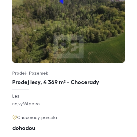
Prodej
Pozemek
Typ nabídky
Typ nemovitosti
Prodej lesy, 4 369 m² - Chocerady
rozměry
Les
dispozice
funkce
nejvyšší patro
adresa
Chocerady, parcela
cena
dohodou