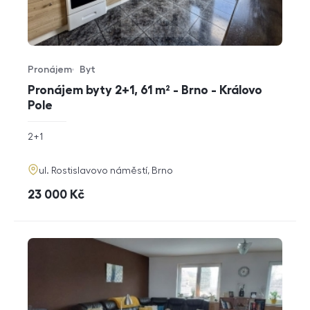
Pronájem
Byt
Typ nabídky
Typ nemovitosti
Pronájem byty 2+1, 61 m² - Brno - Královo
Pole
rozměry
2+1
dispozice
funkce
adresa
ul. Rostislavovo náměstí, Brno
cena
23 000
Kč