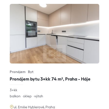
Pronájem
Byt
Typ nabídky
Typ nemovitosti
Pronájem bytu 3+kk 74 m², Praha - Háje
rozměry
3+kk
dispozice
funkce
balkon
sklep
výtah
adresa
ul. Emilie Hyblerové, Praha