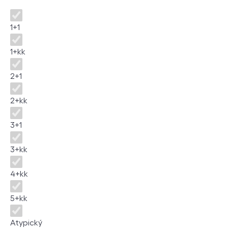
Dispozice
1+1
1+kk
2+1
2+kk
3+1
3+kk
4+kk
5+kk
Atypický