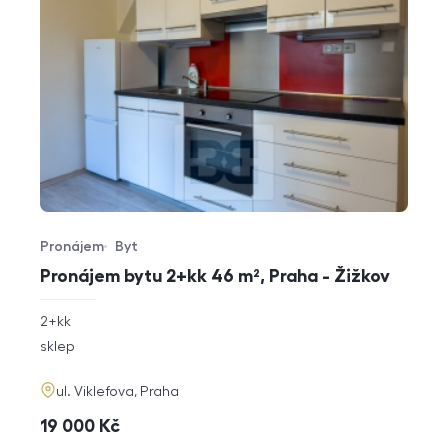
Pronájem
Byt
Typ nabídky
Typ nemovitosti
Pronájem bytu 2+kk 46 m², Praha - Žižkov
rozměry
2+kk
dispozice
funkce
sklep
adresa
ul. Viklefova, Praha
cena
19 000
Kč