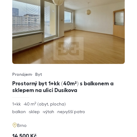
Pronájem
Byt
Typ nabídky
Typ nemovitosti
Prostorný byt 1+kk (40m²) s balkonem a
sklepem na ulici Dusíkova
2
rozměry
1+kk
40
m
obyt. plocha
dispozice
funkce
balkon
sklep
výtah
nejvyšší patro
adresa
Brno
cena
14 500
Kč