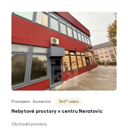
Pronájem
Komerční
360° video
Typ nabídky
Typ nemovitosti
Virtuální prohlídka
Nebytové prostory v centru Neratovic
rozměry
Obchodní prostory
dispozice