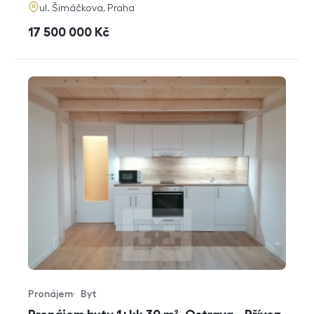
adresa
ul. Šimáčkova, Praha
cena
17 500 000
Kč
Pronájem
Byt
Typ nabídky
Typ nemovitosti