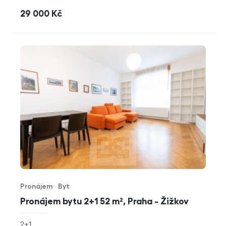
cena
29 000
Kč
Pronájem
Byt
Typ nabídky
Typ nemovitosti
Pronájem bytu 2+1 52 m², Praha - Žižkov
rozměry
2+1