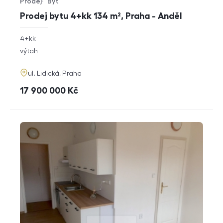
Prodej
Byt
Typ nabídky
Typ nemovitosti
Prodej bytu 4+kk 134 m², Praha - Anděl
rozměry
4+kk
dispozice
funkce
výtah
adresa
ul. Lidická, Praha
cena
17 900 000
Kč