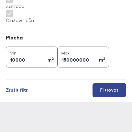
Zahrada
Činžovní dům
Plocha
Plocha
2
2
plocha (
m
)
plocha (
m
)
Min
Max
2
2
m
m
Zrušit filtr
Filtrovat