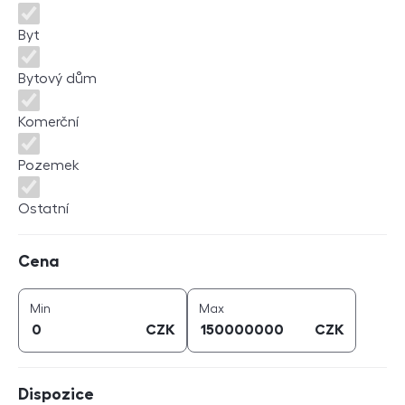
Byt
Bytový dům
Komerční
Pozemek
Ostatní
Cena
Cena
cena (
CZK
)
cena (
CZK
)
Min
Max
CZK
CZK
Dispozice