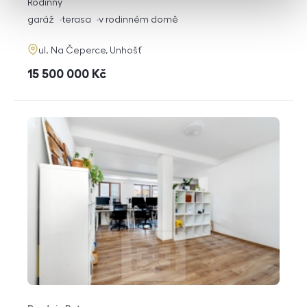
rozměry
Rodinný
dispozice
funkce
garáž
terasa
v rodinném domě
adresa
ul. Na Čeperce, Unhošť
cena
15 500 000
Kč