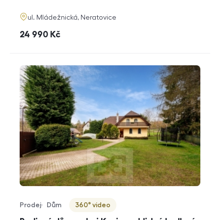
funkce
adresa
ul. Mládežnická, Neratovice
cena
24 990
Kč
Prodej
Dům
360° video
Typ nabídky
Typ nemovitosti
Virtuální prohlídka