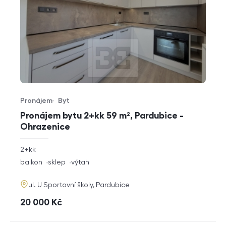
Pronájem
Byt
Typ nabídky
Typ nemovitosti
Pronájem bytu 2+kk 59 m², Pardubice -
Ohrazenice
rozměry
2+kk
dispozice
funkce
balkon
sklep
výtah
adresa
ul. U Sportovní školy, Pardubice
cena
20 000
Kč