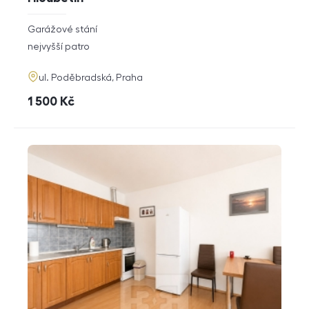
rozměry
Garážové stání
dispozice
funkce
nejvyšší patro
adresa
ul. Poděbradská, Praha
cena
1 500
Kč