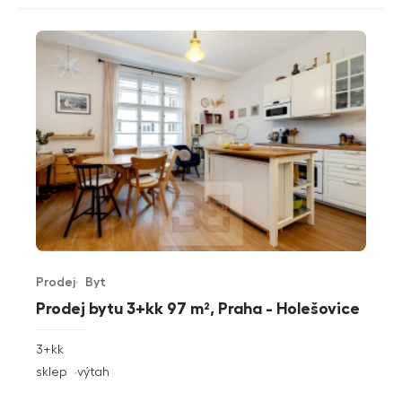
Prodej
Byt
Typ nabídky
Typ nemovitosti
Prodej bytu 3+kk 97 m², Praha - Holešovice
rozměry
3+kk
dispozice
funkce
sklep
výtah