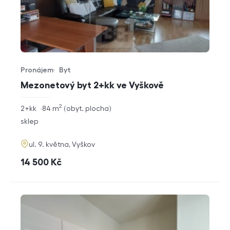
Pronájem
Byt
Typ nabídky
Typ nemovitosti
Mezonetový byt 2+kk ve Vyškově
2
rozměry
2+kk
84
m
obyt. plocha
dispozice
funkce
sklep
adresa
ul. 9. května, Vyškov
cena
14 500
Kč