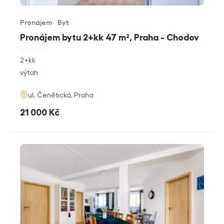
Pronájem
Byt
Typ nabídky
Typ nemovitosti
Pronájem bytu 2+kk 47 m², Praha - Chodov
rozměry
2+kk
dispozice
funkce
výtah
adresa
ul. Čenětická, Praha
cena
21 000
Kč