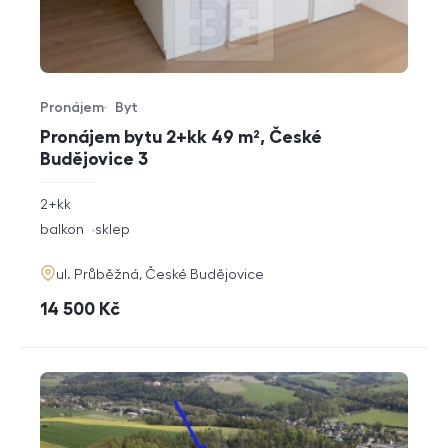
Pronájem
Byt
Typ nabídky
Typ nemovitosti
Pronájem bytu 2+kk 49 m², České
Budějovice 3
rozměry
2+kk
dispozice
funkce
balkon
sklep
adresa
ul. Průběžná, České Budějovice
cena
14 500
Kč