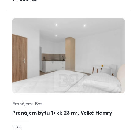
Pronájem
Byt
Typ nabídky
Typ nemovitosti
Pronájem bytu 1+kk 23 m², Velké Hamry
rozměry
1+kk
dispozice
funkce