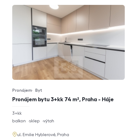
Pronájem
Byt
Typ nabídky
Typ nemovitosti
Pronájem bytu 3+kk 74 m², Praha - Háje
rozměry
3+kk
dispozice
funkce
balkon
sklep
výtah
adresa
ul. Emilie Hyblerové, Praha