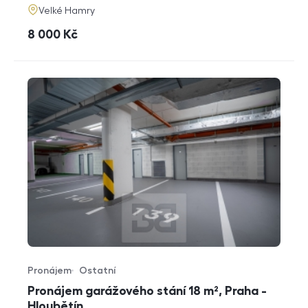
adresa
Velké Hamry
cena
8 000
Kč
Pronájem
Ostatní
Typ nabídky
Typ nemovitosti
Pronájem garážového stání 18 m², Praha -
Hloubětín