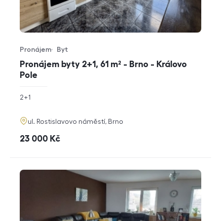
Pronájem
Byt
Typ nabídky
Typ nemovitosti
Pronájem byty 2+1, 61 m² - Brno - Královo
Pole
rozměry
2+1
dispozice
funkce
adresa
ul. Rostislavovo náměstí, Brno
cena
23 000
Kč