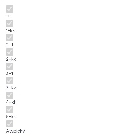
Dispozice
1+1
1+kk
2+1
2+kk
3+1
3+kk
4+kk
5+kk
Atypický