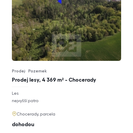
Prodej
Pozemek
Typ nabídky
Typ nemovitosti
Prodej lesy, 4 369 m² - Chocerady
rozměry
Les
dispozice
funkce
nejvyšší patro
adresa
Chocerady, parcela
cena
dohodou