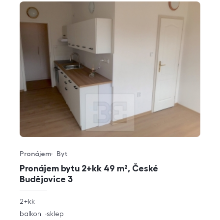
Pronájem
Byt
Typ nabídky
Typ nemovitosti
Pronájem bytu 2+kk 49 m², České
Budějovice 3
rozměry
2+kk
dispozice
funkce
balkon
sklep