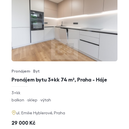
Pronájem
Byt
Typ nabídky
Typ nemovitosti
Pronájem bytu 3+kk 74 m², Praha - Háje
rozměry
3+kk
dispozice
funkce
balkon
sklep
výtah
adresa
ul. Emilie Hyblerové, Praha
cena
29 000
Kč