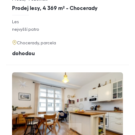
Typ nabídky
Typ nemovitosti
Prodej lesy, 4 369 m² - Chocerady
rozměry
Les
dispozice
funkce
nejvyšší patro
adresa
Chocerady, parcela
cena
dohodou