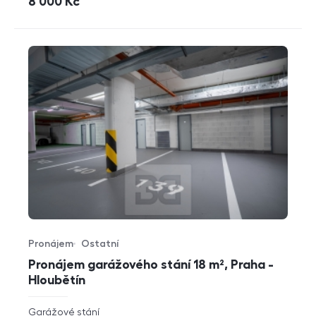
cena
8 000
Kč
Pronájem
Ostatní
Typ nabídky
Typ nemovitosti
Pronájem garážového stání 18 m², Praha -
Hloubětín
rozměry
Garážové stání