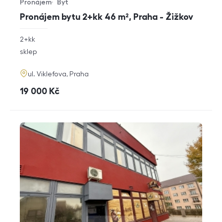
Pronájem
Byt
Typ nabídky
Typ nemovitosti
Pronájem bytu 2+kk 46 m², Praha - Žižkov
rozměry
2+kk
dispozice
funkce
sklep
adresa
ul. Viklefova, Praha
cena
19 000
Kč