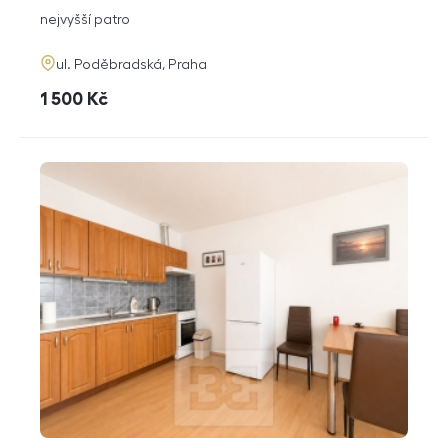
dispozice
funkce
nejvyšší patro
adresa
ul. Poděbradská, Praha
cena
1 500
Kč