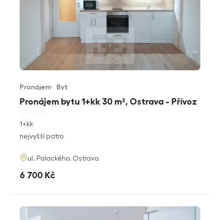
Pronájem
Byt
Typ nabídky
Typ nemovitosti
Pronájem bytu 1+kk 30 m², Ostrava - Přívoz
rozměry
1+kk
dispozice
funkce
nejvyšší patro
adresa
ul. Palackého, Ostrava
cena
6 700
Kč