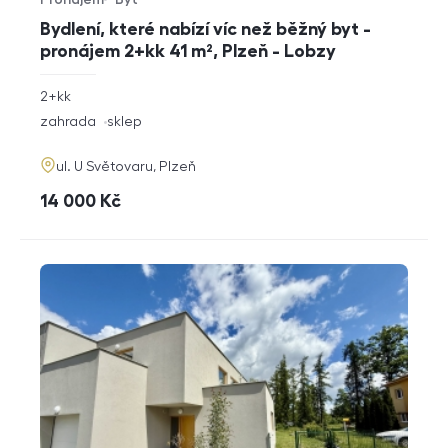
Typ nabídky
Typ nemovitosti
Bydlení, které nabízí víc než běžný byt -
pronájem 2+kk 41 m², Plzeň - Lobzy
rozměry
2+kk
dispozice
funkce
zahrada
sklep
adresa
ul. U Světovaru, Plzeň
cena
14 000
Kč