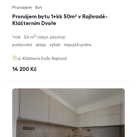
Pronájem
Byt
Typ nabídky
Typ nemovitosti
Pronájem bytu 1+kk 50m² v Rajhradě-
Klášterním Dvoře
2
rozměry
1+kk
56
m
obyt. plocha
dispozice
funkce
parkování
sklep
výtah
nejvyšší patro
adresa
ul. Klášterní Dvůr, Rajhrad
cena
14 200
Kč