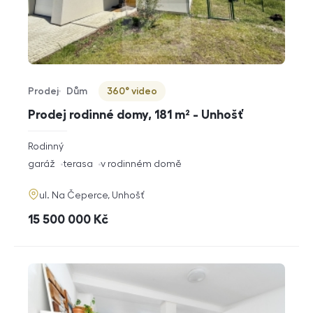
Prodej
Dům
360° video
Typ nabídky
Typ nemovitosti
Virtuální prohlídka
Prodej rodinné domy, 181 m² - Unhošť
rozměry
Rodinný
dispozice
funkce
garáž
terasa
v rodinném domě
adresa
ul. Na Čeperce, Unhošť
cena
15 500 000
Kč