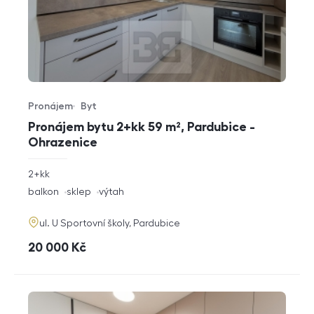
Pronájem
Byt
Typ nabídky
Typ nemovitosti
Pronájem bytu 2+kk 59 m², Pardubice -
Ohrazenice
rozměry
2+kk
dispozice
funkce
balkon
sklep
výtah
adresa
ul. U Sportovní školy, Pardubice
cena
20 000
Kč