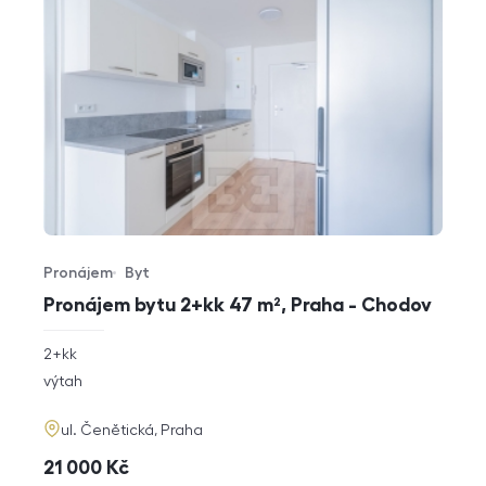
Pronájem
Byt
Typ nabídky
Typ nemovitosti
Pronájem bytu 2+kk 47 m², Praha - Chodov
rozměry
2+kk
dispozice
funkce
výtah
adresa
ul. Čenětická, Praha
cena
21 000
Kč