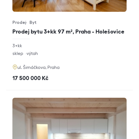
Prodej
Byt
Typ nabídky
Typ nemovitosti
Prodej bytu 3+kk 97 m², Praha - Holešovice
rozměry
3+kk
dispozice
funkce
sklep
výtah
adresa
ul. Šimáčkova, Praha
cena
17 500 000
Kč