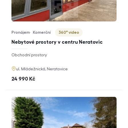
Pronájem
Komerční
360° video
Typ nabídky
Typ nemovitosti
Virtuální prohlídka
Nebytové prostory v centru Neratovic
rozměry
Obchodní prostory
dispozice
funkce
adresa
ul. Mládežnická, Neratovice
cena
24 990
Kč