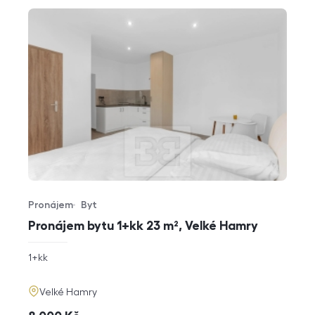
Pronájem
Byt
Typ nabídky
Typ nemovitosti
Pronájem bytu 1+kk 23 m², Velké Hamry
rozměry
1+kk
dispozice
funkce
adresa
Velké Hamry