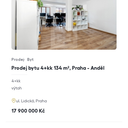
Prodej
Byt
Typ nabídky
Typ nemovitosti
Prodej bytu 4+kk 134 m², Praha - Anděl
rozměry
4+kk
dispozice
funkce
výtah
adresa
ul. Lidická, Praha
cena
17 900 000
Kč