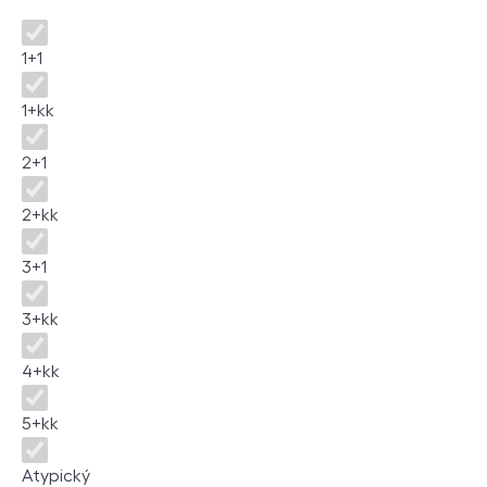
Dispozice
1+1
1+kk
2+1
2+kk
3+1
3+kk
4+kk
5+kk
Atypický