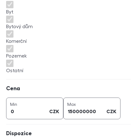
Byt
Bytový dům
Komerční
Pozemek
Ostatní
Cena
Cena
cena (
CZK
)
cena (
CZK
)
Min
Max
CZK
CZK
Dispozice