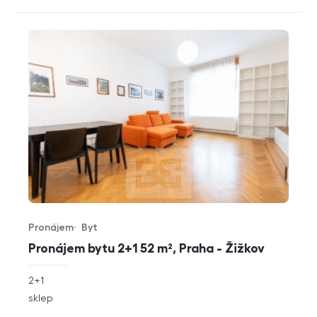
Pronájem
Byt
Typ nabídky
Typ nemovitosti
Pronájem bytu 2+1 52 m², Praha - Žižkov
rozměry
2+1
dispozice
funkce
sklep