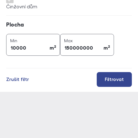
Činžovní dům
Plocha
Plocha
2
2
plocha (
m
)
plocha (
m
)
Min
Max
2
2
m
m
Zrušit filtr
Filtrovat