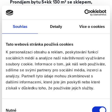
Pronájem bytu 5+kk 130 m² se sklepem,
balkonem a parkováním, Praha - Jinonice
rozměry
5+kk
dispozice
funkce
parkování
balkon
sklep
výtah
Souhlas
Detaily
Více o cookies
adresa
ul. Kohoutových, Praha
Tato webová stránka používá cookies
cena
49 000
Kč
K personalizaci obsahu a reklam, poskytování funkcí
sociálních médií a analýze naší návštěvnosti využíváme
soubory cookie. Informace o tom, jak náš web používáte,
sdílíme se svými partnery pro sociální média, inzerci a
analýzy. Partneři tyto údaje mohou zkombinovat s
dalšími informacemi, které jste jim poskytli nebo které
získali v důsledku toho, že používáte jejich služby.
Výběr
Nutné
souhlasu