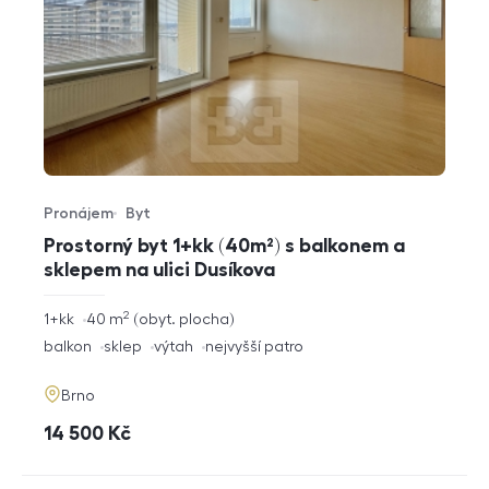
Pronájem
Byt
Typ nabídky
Typ nemovitosti
Prostorný byt 1+kk (40m²) s balkonem a
sklepem na ulici Dusíkova
2
rozměry
1+kk
40
m
obyt. plocha
dispozice
funkce
balkon
sklep
výtah
nejvyšší patro
adresa
Brno
cena
14 500
Kč