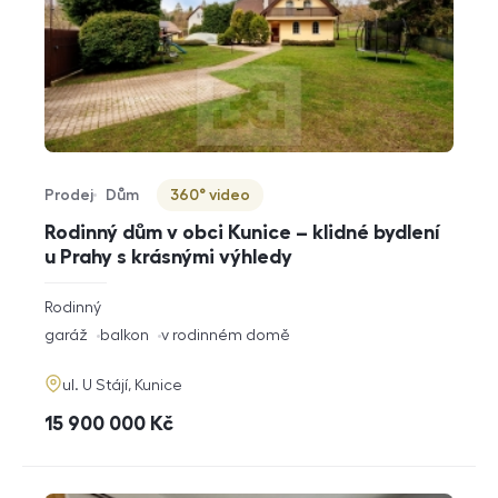
Prodej
Dům
360° video
Typ nabídky
Typ nemovitosti
Virtuální prohlídka
Rodinný dům v obci Kunice – klidné bydlení
u Prahy s krásnými výhledy
rozměry
Rodinný
dispozice
funkce
garáž
balkon
v rodinném domě
adresa
ul. U Stájí, Kunice
cena
15 900 000
Kč