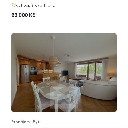
adresa
ul. Pospíšilova, Praha
cena
28 000
Kč
Pronájem
Byt
Typ nabídky
Typ nemovitosti