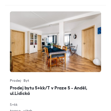
Prodej
Byt
Typ nabídky
Typ nemovitosti
Prodej bytu 5+kk/T v Praze 5 - Anděl,
ul.Lidická
rozměry
5+kk
dispozice
funkce