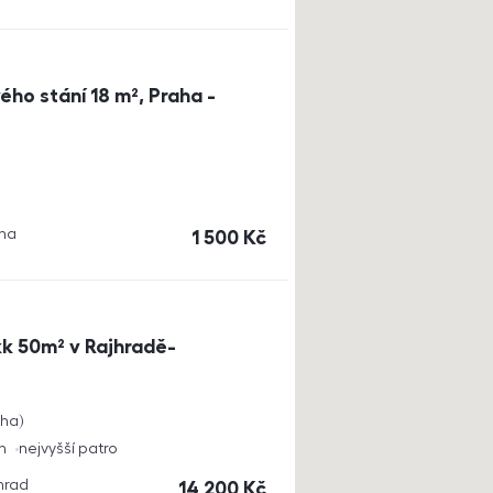
ho stání 18 m², Praha -
aha
cena
1 500
Kč
k 50m² v Rajhradě-
cha
h
nejvyšší patro
jhrad
cena
14 200
Kč