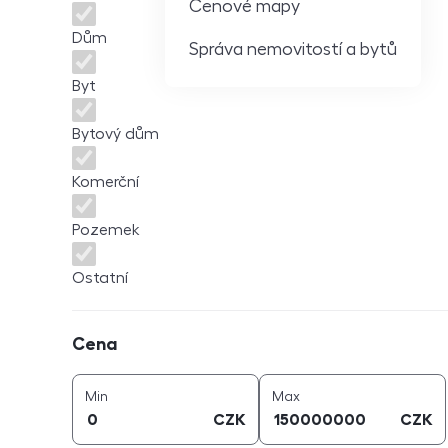
Cenové mapy
Dům
Správa nemovitostí a bytů
Byt
Bytový dům
Komerční
Pozemek
Ostatní
Cena
Cena
cena (
CZK
)
cena (
CZK
)
Min
Max
CZK
CZK