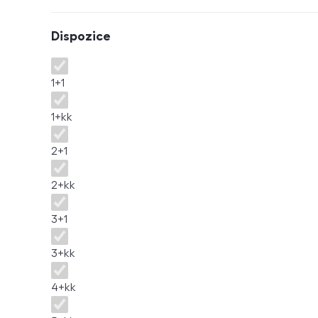
Dispozice
Dispozice
1+1
1+kk
2+1
2+kk
3+1
3+kk
4+kk