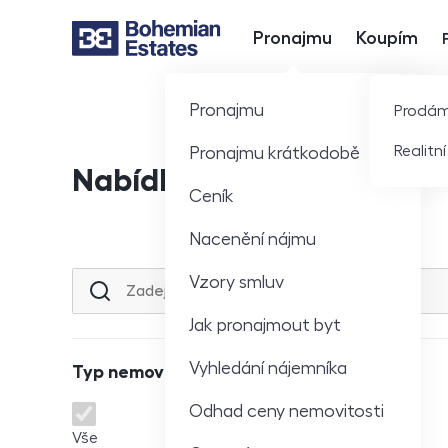
Pronajmu
Koupím
Hlavní nabídka
Pronajmu
Prodá
Realitn
Pronajmu krátkodobě
Nabídka nemovitostí
Ceník
Nacenění nájmu
Vzory smluv
Lokalita nebo ulice
Jak pronajmout byt
Vyhledání nájemníka
Typ nemovitosti
Odhad ceny nemovitosti
Typ nemovitosti
Vše