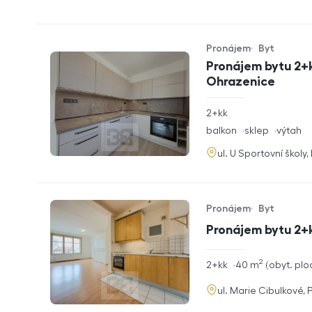
Pronájem
Byt
Typ nabídky
Typ nemovitosti
Pronájem bytu 2+k
Ohrazenice
rozměry
2+kk
dispozice
funkce
balkon
sklep
výtah
adresa
ul. U Sportovní školy
Pronájem
Byt
Typ nabídky
Typ nemovitosti
Pronájem bytu 2+
2
rozměry
2+kk
40
m
obyt. plo
dispozice
funkce
adresa
ul. Marie Cibulkové, 