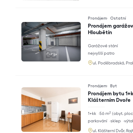
Pronájem
Ostatní
Typ nabídky
Typ nemovitosti
Pronájem garážové
Hloubětín
rozměry
Garážové stání
dispozice
funkce
nejvyšší patro
adresa
ul. Poděbradská, Pr
Pronájem
Byt
Typ nabídky
Typ nemovitosti
Pronájem bytu 1+k
Klášterním Dvoře
2
rozměry
1+kk
56
m
obyt. plo
dispozice
funkce
parkování
sklep
výta
adresa
ul. Klášterní Dvůr, Ra