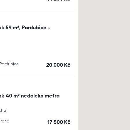
k 59 m², Pardubice -
, Pardubice
cena
20 000
Kč
kk 40 m² nedaleko metra
cha
Praha
cena
17 500
Kč