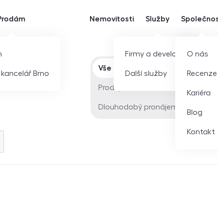
Prodám
Nemovitosti
Služby
Společno
m
Firmy a developeři
O nás
Typ nabídky
Vše
í kancelář Brno
Další služby
Recenze
Prodej
Kariéra
Dlouhodobý pronájem
Blog
Kontakt