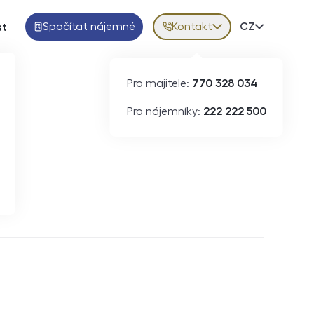
Spočítat nájemné
Kontakt
Volba jazy
CZ
st
Pro majitele:
770 328 034
Pro nájemníky:
222 222 500
Krátkodobý pronájem