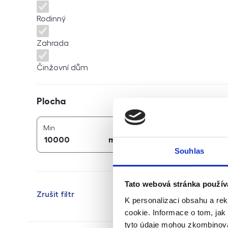
Rodinný
Zahrada
Činžovní dům
Plocha
Plocha
2
2
plocha (
m
)
plocha (
m
)
Min
Max
2
2
m
m
Souhlas
Tato webová stránka použív
Zrušit filtr
K personalizaci obsahu a re
cookie. Informace o tom, jak
tyto údaje mohou zkombinovat