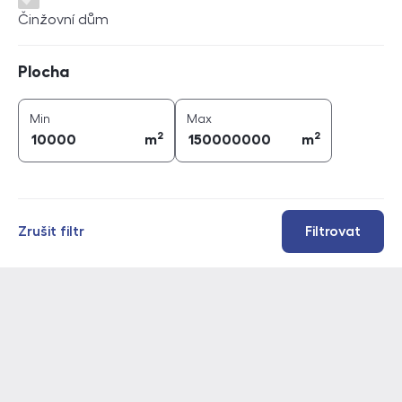
Činžovní dům
Plocha
Plocha
2
2
plocha (
m
)
plocha (
m
)
Min
Max
2
2
m
m
Zrušit filtr
Filtrovat