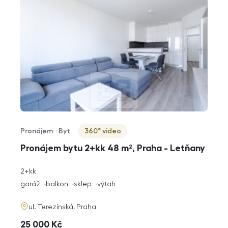
Pronájem
Byt
360° video
Typ nabídky
Typ nemovitosti
Virtuální prohlídka
Pronájem bytu 2+kk 48 m², Praha - Letňany
rozměry
2+kk
dispozice
funkce
garáž
balkon
sklep
výtah
adresa
ul. Terezínská, Praha
cena
25 000
Kč