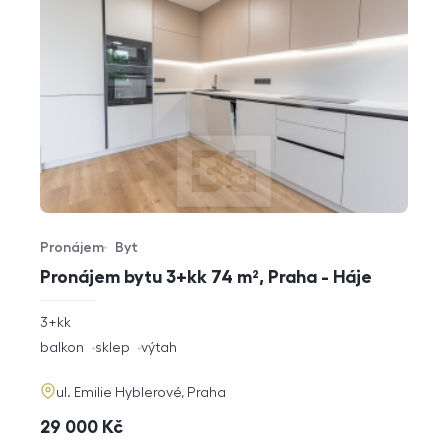
Pronájem
Byt
Typ nabídky
Typ nemovitosti
Pronájem bytu 3+kk 74 m², Praha - Háje
rozměry
3+kk
dispozice
funkce
balkon
sklep
výtah
adresa
ul. Emilie Hyblerové, Praha
cena
29 000
Kč