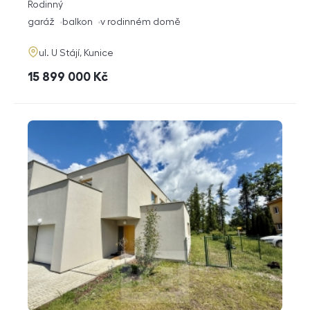
rozměry
Rodinný
dispozice
funkce
garáž
balkon
v rodinném domě
adresa
ul. U Stájí, Kunice
cena
15 899 000
Kč