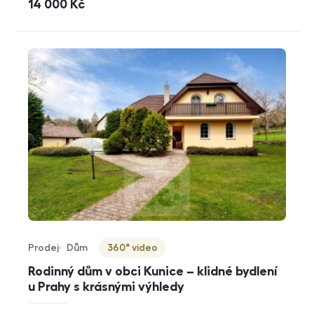
cena
14 000
Kč
Prodej
Dům
360° video
Typ nabídky
Typ nemovitosti
Virtuální prohlídka
Rodinný dům v obci Kunice – klidné bydlení
u Prahy s krásnými výhledy