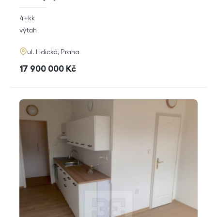
rozměry
4+kk
dispozice
funkce
výtah
adresa
ul. Lidická, Praha
cena
17 900 000
Kč