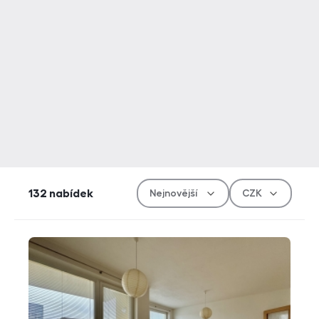
Řazen
Měn
132
nabídek