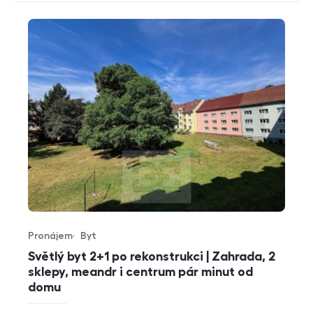
Pronájem
Byt
Typ nabídky
Typ nemovitosti
Světlý byt 2+1 po rekonstrukci | Zahrada, 2
sklepy, meandr i centrum pár minut od
domu