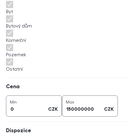
Byt
Bytový dům
Komerční
Pozemek
Ostatní
Cena
Cena
cena (
CZK
)
cena (
CZK
)
Min
Max
CZK
CZK
Dispozice