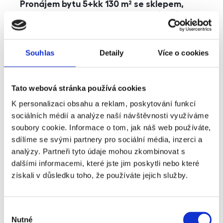
Pronájem bytu 5+kk 130 m² se sklepem,
balkonem a parkováním, Praha - Jinonice
rozměry
5+kk
dispozice
funkce
parkování
balkon
sklep
výtah
Souhlas
Detaily
Více o cookies
adresa
ul. Kohoutových, Praha
Tato webová stránka používá cookies
cena
49 000
Kč
K personalizaci obsahu a reklam, poskytování funkcí
sociálních médií a analýze naší návštěvnosti využíváme
soubory cookie. Informace o tom, jak náš web používáte,
sdílíme se svými partnery pro sociální média, inzerci a
analýzy. Partneři tyto údaje mohou zkombinovat s
dalšími informacemi, které jste jim poskytli nebo které
získali v důsledku toho, že používáte jejich služby.
Výběr
Nutné
souhlasu