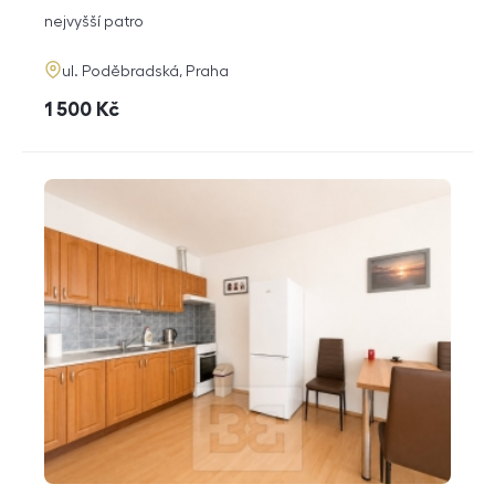
dispozice
funkce
nejvyšší patro
adresa
ul. Poděbradská, Praha
cena
1 500
Kč