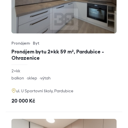
Pronájem
Byt
Typ nabídky
Typ nemovitosti
Pronájem bytu 2+kk 59 m², Pardubice -
Ohrazenice
rozměry
2+kk
dispozice
funkce
balkon
sklep
výtah
adresa
ul. U Sportovní školy, Pardubice
cena
20 000
Kč