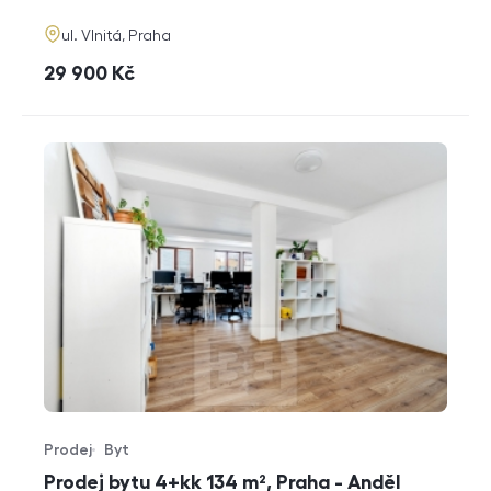
adresa
ul. Vlnitá, Praha
cena
29 900
Kč
Prodej
Byt
Typ nabídky
Typ nemovitosti
Prodej bytu 4+kk 134 m², Praha - Anděl