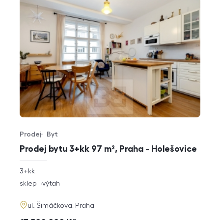
Prodej
Byt
Typ nabídky
Typ nemovitosti
Prodej bytu 3+kk 97 m², Praha - Holešovice
rozměry
3+kk
dispozice
funkce
sklep
výtah
adresa
ul. Šimáčkova, Praha