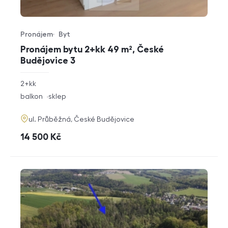
Pronájem
Byt
Typ nabídky
Typ nemovitosti
Pronájem bytu 2+kk 49 m², České
Budějovice 3
rozměry
2+kk
dispozice
funkce
balkon
sklep
adresa
ul. Průběžná, České Budějovice
cena
14 500
Kč