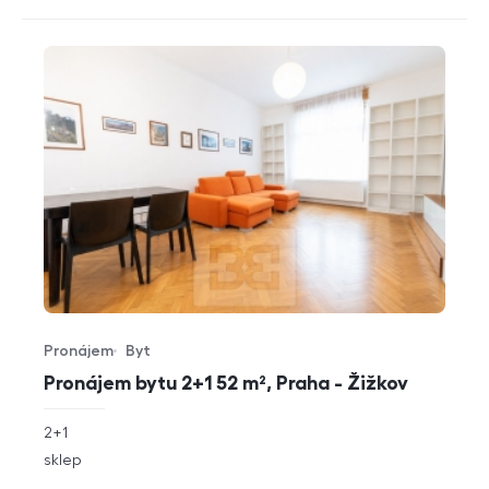
Pronájem
Byt
Typ nabídky
Typ nemovitosti
Pronájem bytu 2+1 52 m², Praha - Žižkov
rozměry
2+1
dispozice
funkce
sklep