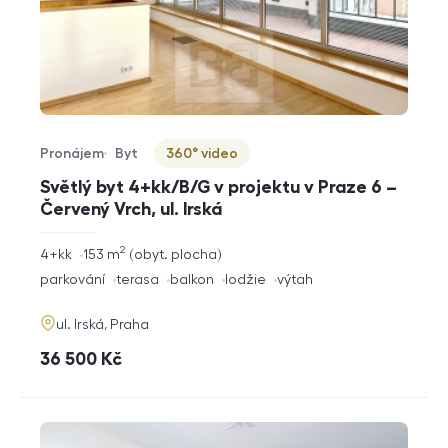
Pronájem
Byt
360° video
Typ nabídky
Typ nemovitosti
Virtuální prohlídka
Světlý byt 4+kk/B/G v projektu v Praze 6 –
Červený Vrch, ul. Irská
2
rozměry
4+kk
153
m
obyt. plocha
dispozice
funkce
parkování
terasa
balkon
lodžie
výtah
adresa
ul. Irská, Praha
cena
36 500
Kč