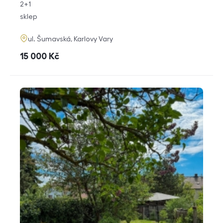
rozměry
2+1
dispozice
funkce
sklep
adresa
ul. Šumavská, Karlovy Vary
cena
15 000
Kč