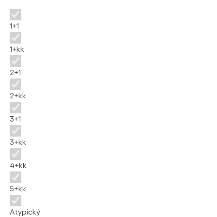
Dispozice
1+1
1+kk
2+1
2+kk
3+1
3+kk
4+kk
5+kk
Atypický