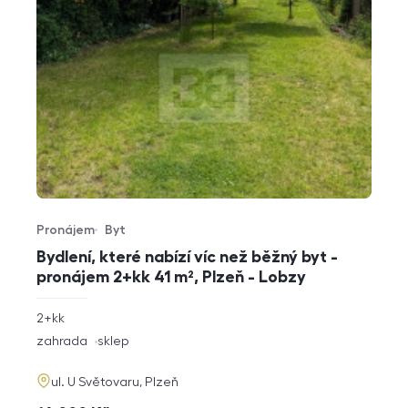
Pronájem
Byt
Typ nabídky
Typ nemovitosti
Bydlení, které nabízí víc než běžný byt -
pronájem 2+kk 41 m², Plzeň - Lobzy
rozměry
2+kk
dispozice
funkce
zahrada
sklep
adresa
ul. U Světovaru, Plzeň