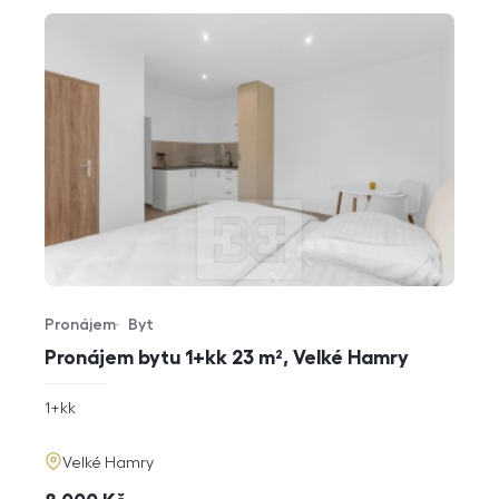
Pronájem
Byt
Typ nabídky
Typ nemovitosti
Pronájem bytu 1+kk 23 m², Velké Hamry
rozměry
1+kk
dispozice
funkce
adresa
Velké Hamry