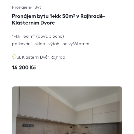
Pronájem
Byt
Typ nabídky
Typ nemovitosti
Pronájem bytu 1+kk 50m² v Rajhradě-
Klášterním Dvoře
2
rozměry
1+kk
56
m
obyt. plocha
dispozice
funkce
parkování
sklep
výtah
nejvyšší patro
adresa
ul. Klášterní Dvůr, Rajhrad
cena
14 200
Kč