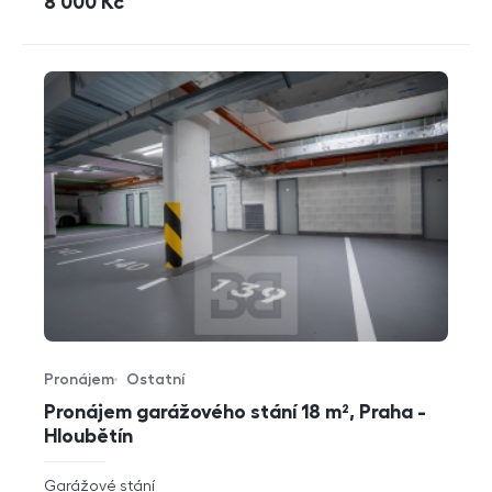
cena
8 000
Kč
Pronájem
Ostatní
Typ nabídky
Typ nemovitosti
Pronájem garážového stání 18 m², Praha -
Hloubětín
rozměry
Garážové stání