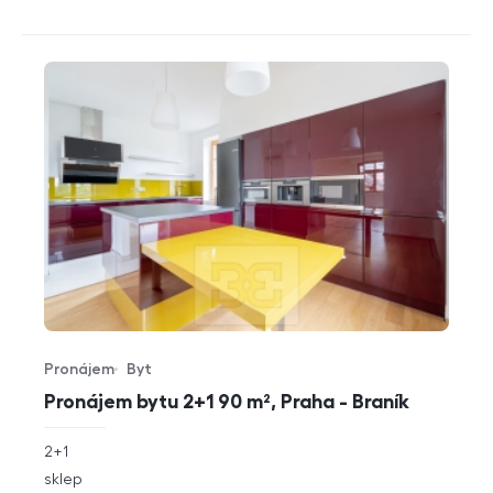
Pronájem
Byt
Typ nabídky
Typ nemovitosti
Pronájem bytu 2+1 90 m², Praha - Braník
rozměry
2+1
dispozice
funkce
sklep