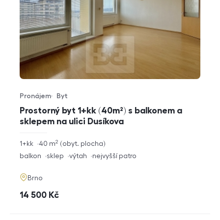
Pronájem
Byt
Typ nabídky
Typ nemovitosti
Prostorný byt 1+kk (40m²) s balkonem a
sklepem na ulici Dusíkova
2
rozměry
1+kk
40
m
obyt. plocha
dispozice
funkce
balkon
sklep
výtah
nejvyšší patro
adresa
Brno
cena
14 500
Kč