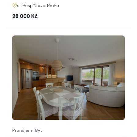
adresa
ul. Pospíšilova, Praha
cena
28 000
Kč
Pronájem
Byt
Typ nabídky
Typ nemovitosti