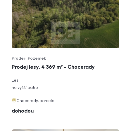
Prodej
Pozemek
Typ nabídky
Typ nemovitosti
Prodej lesy, 4 369 m² - Chocerady
rozměry
Les
dispozice
funkce
nejvyšší patro
adresa
Chocerady, parcela
cena
dohodou