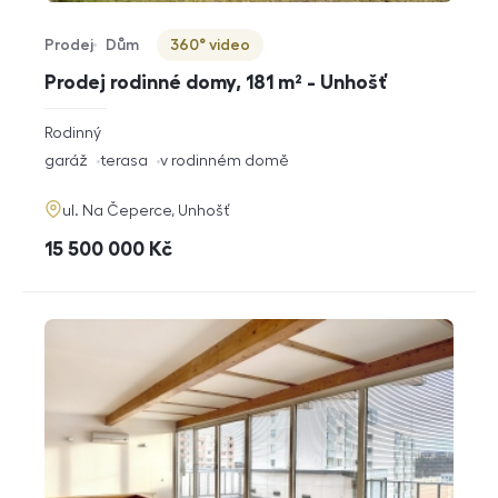
Prodej
Dům
360° video
Typ nabídky
Typ nemovitosti
Virtuální prohlídka
Prodej rodinné domy, 181 m² - Unhošť
rozměry
Rodinný
dispozice
funkce
garáž
terasa
v rodinném domě
adresa
ul. Na Čeperce, Unhošť
cena
15 500 000
Kč