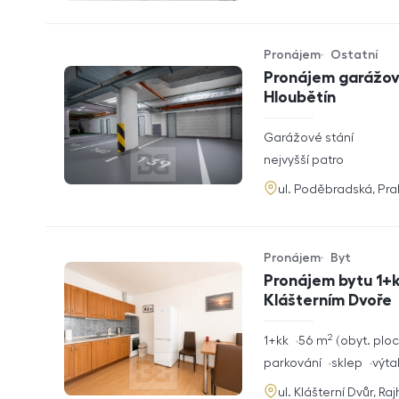
Pronájem
Ostatní
Typ nabídky
Typ nemovitosti
Pronájem garážové
Hloubětín
rozměry
Garážové stání
dispozice
funkce
nejvyšší patro
adresa
ul. Poděbradská, Pr
Pronájem
Byt
Typ nabídky
Typ nemovitosti
Pronájem bytu 1+k
Klášterním Dvoře
2
rozměry
1+kk
56
m
obyt. plo
dispozice
funkce
parkování
sklep
výta
adresa
ul. Klášterní Dvůr, Ra