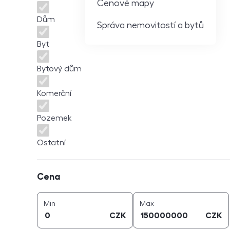
Cenové mapy
Dům
Správa nemovitostí a bytů
Byt
Bytový dům
Komerční
Pozemek
Ostatní
Cena
Cena
cena (
CZK
)
cena (
CZK
)
Min
Max
CZK
CZK