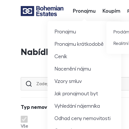
Pronajmu
Koupím
Hlavní nabídka
Pronajmu
Prodá
Realitn
Pronajmu krátkodobě
Nabídka nemovitostí
Ceník
Nacenění nájmu
Vzory smluv
Lokalita nebo ulice
Jak pronajmout byt
Vyhledání nájemníka
Typ nemovitosti
Odhad ceny nemovitosti
Typ nemovitosti
Vše