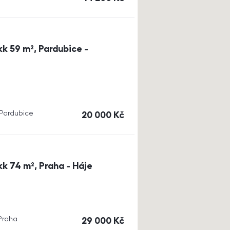
k 59 m², Pardubice -
, Pardubice
cena
20 000
Kč
k 74 m², Praha - Háje
 Praha
cena
29 000
Kč