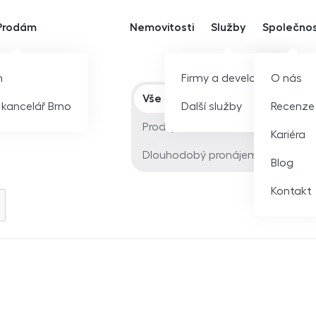
Prodám
Nemovitosti
Služby
Společno
m
Firmy a developeři
O nás
Typ nabídky
Vše
í kancelář Brno
Další služby
Recenze
Prodej
Kariéra
Dlouhodobý pronájem
Blog
Kontakt