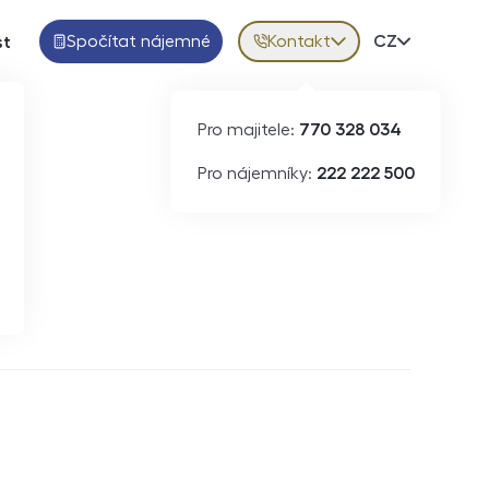
Spočítat nájemné
Kontakt
Volba jazy
CZ
st
Pro majitele:
770 328 034
Pro nájemníky:
222 222 500
Krátkodobý pronájem