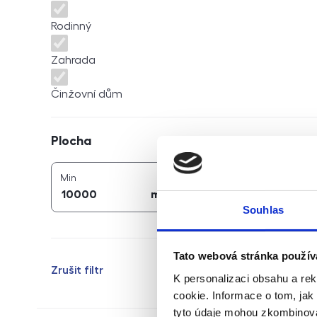
Rodinný
Zahrada
Činžovní dům
Plocha
Plocha
2
2
plocha (
m
)
plocha (
m
)
Min
Max
2
2
m
m
Souhlas
Tato webová stránka použív
Zrušit filtr
K personalizaci obsahu a re
cookie. Informace o tom, jak
tyto údaje mohou zkombinovat