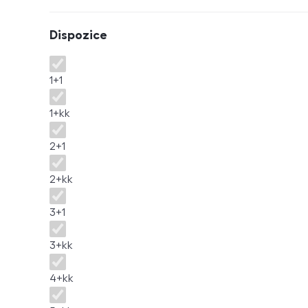
Dispozice
Dispozice
1+1
1+kk
2+1
2+kk
3+1
3+kk
4+kk