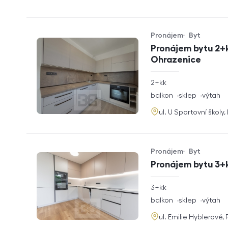
Pronájem
Byt
Typ nabídky
Typ nemovitosti
Pronájem bytu 2+k
Ohrazenice
rozměry
2+kk
dispozice
funkce
balkon
sklep
výtah
adresa
ul. U Sportovní školy
Pronájem
Byt
Typ nabídky
Typ nemovitosti
Pronájem bytu 3+k
rozměry
3+kk
dispozice
funkce
balkon
sklep
výtah
adresa
ul. Emilie Hyblerové,