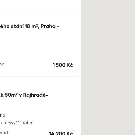
ho stání 18 m², Praha -
aha
cena
1 500
Kč
k 50m² v Rajhradě-
cha
h
nejvyšší patro
jhrad
cena
14 200
Kč