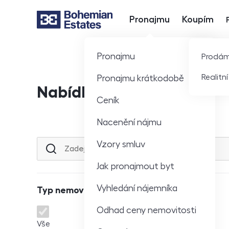
Pronajmu
Koupím
Hlavní nabídka
Pronajmu
Prodá
Realitn
Pronajmu krátkodobě
Nabídka nemovitostí
Ceník
Nacenění nájmu
Vzory smluv
Lokalita nebo ulice
Jak pronajmout byt
Vyhledání nájemníka
Typ nemovitosti
Odhad ceny nemovitosti
Typ nemovitosti
Vše