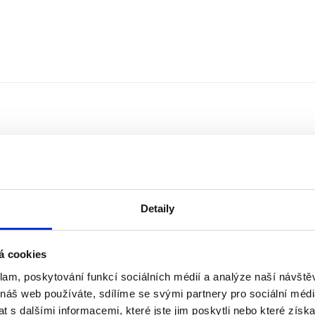
Detaily
á cookies
klam, poskytování funkcí sociálních médií a analýze naší návšt
Řazení
Měna
 náš web používáte, sdílíme se svými partnery pro sociální média
 s dalšími informacemi, které jste jim poskytli nebo které získa