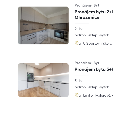
Pronájem
Byt
Typ nabídky
Typ nemovitosti
Pronájem bytu 2+k
Ohrazenice
rozměry
2+kk
dispozice
funkce
balkon
sklep
výtah
adresa
ul. U Sportovní školy
Pronájem
Byt
Typ nabídky
Typ nemovitosti
Pronájem bytu 3+k
rozměry
3+kk
dispozice
funkce
balkon
sklep
výtah
adresa
ul. Emilie Hyblerové,