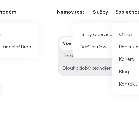
Prodám
Nemovitosti
Služby
Společno
m
Firmy a developeři
O nás
Typ nabídky
Vše
í kancelář Brno
Další služby
Recenze
Prodej
Kariéra
Dlouhodobý pronájem
Blog
Kontakt