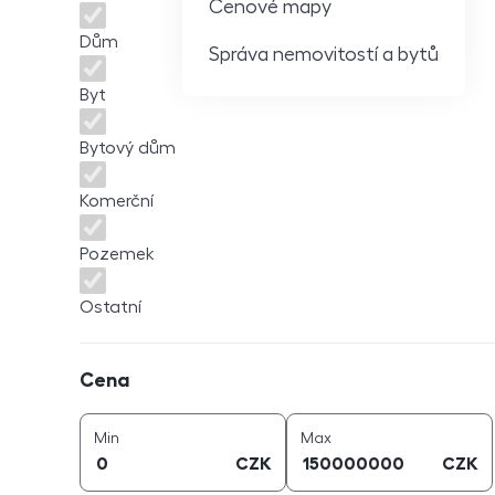
Cenové mapy
Dům
Správa nemovitostí a bytů
Byt
Bytový dům
Komerční
Pozemek
Ostatní
Cena
Cena
cena (
CZK
)
cena (
CZK
)
Min
Max
CZK
CZK