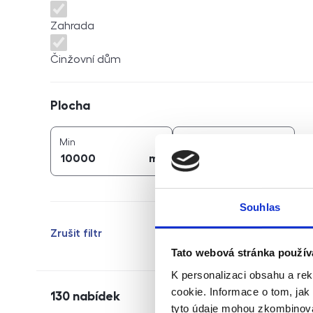
Zahrada
Činžovní dům
Plocha
Plocha
2
2
plocha (
m
)
plocha (
m
)
Min
Max
2
2
m
m
Souhlas
Zrušit filtr
Tato webová stránka použív
K personalizaci obsahu a re
cookie. Informace o tom, jak
130
nabídek
tyto údaje mohou zkombinovat