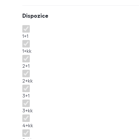
Dispozice
Dispozice
1+1
1+kk
2+1
2+kk
3+1
3+kk
4+kk