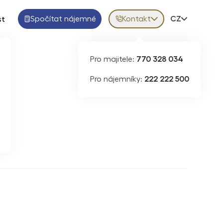
Spočítat nájemné
Kontakt
Volba jazy
CZ
st
Pro majitele:
770 328 034
Pro nájemníky:
222 222 500
Krátkodobý pronájem