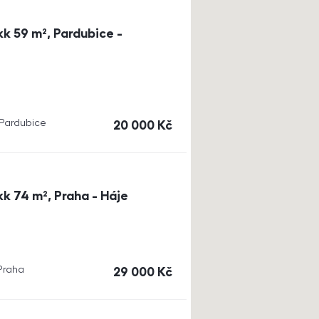
k 59 m², Pardubice -
, Pardubice
cena
20 000
Kč
k 74 m², Praha - Háje
 Praha
cena
29 000
Kč