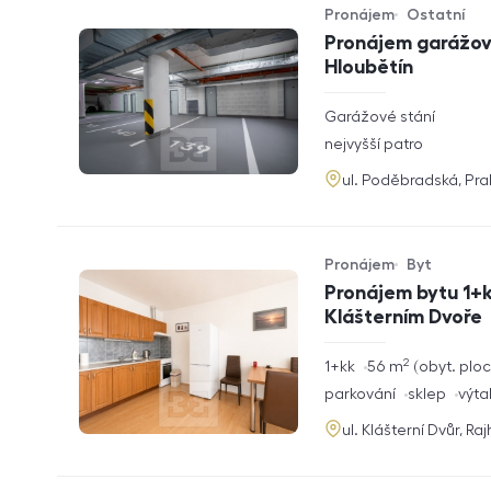
Pronájem
Ostatní
Typ nabídky
Typ nemovitosti
Pronájem garážové
Hloubětín
rozměry
Garážové stání
dispozice
funkce
nejvyšší patro
adresa
ul. Poděbradská, Pr
Pronájem
Byt
Typ nabídky
Typ nemovitosti
Pronájem bytu 1+k
Klášterním Dvoře
2
rozměry
1+kk
56
m
obyt. plo
dispozice
funkce
parkování
sklep
výta
adresa
ul. Klášterní Dvůr, Ra