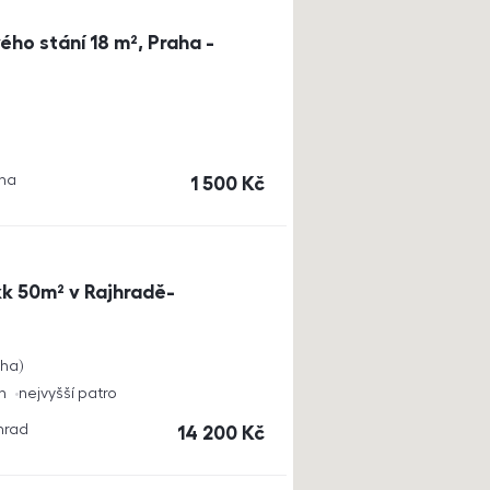
ho stání 18 m², Praha -
aha
cena
1 500
Kč
k 50m² v Rajhradě-
cha
h
nejvyšší patro
jhrad
cena
14 200
Kč