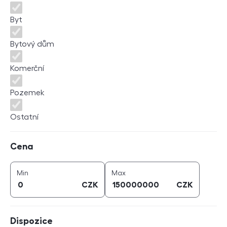
Byt
Bytový dům
Komerční
Pozemek
Ostatní
Cena
Cena
cena (
CZK
)
cena (
CZK
)
Min
Max
CZK
CZK
Dispozice