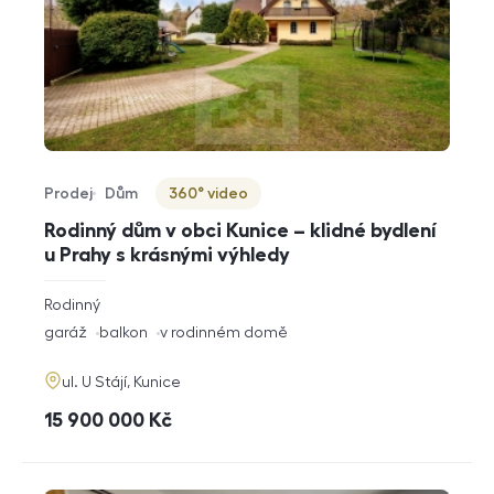
Prodej
Dům
360° video
Typ nabídky
Typ nemovitosti
Virtuální prohlídka
Rodinný dům v obci Kunice – klidné bydlení
u Prahy s krásnými výhledy
rozměry
Rodinný
dispozice
funkce
garáž
balkon
v rodinném domě
adresa
ul. U Stájí, Kunice
cena
15 900 000
Kč