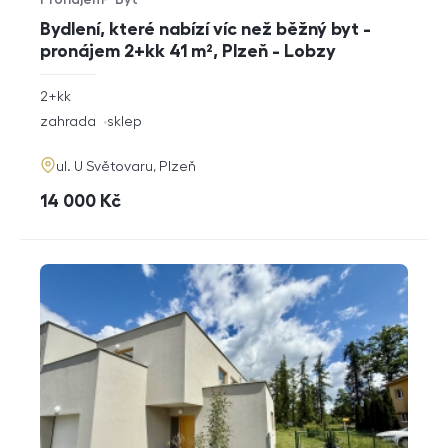
Typ nabídky
Typ nemovitosti
Bydlení, které nabízí víc než běžný byt -
pronájem 2+kk 41 m², Plzeň - Lobzy
rozměry
2+kk
dispozice
funkce
zahrada
sklep
adresa
ul. U Světovaru, Plzeň
cena
14 000
Kč