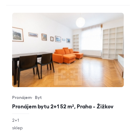
Pronájem
Byt
Typ nabídky
Typ nemovitosti
Pronájem bytu 2+1 52 m², Praha - Žižkov
rozměry
2+1
dispozice
funkce
sklep