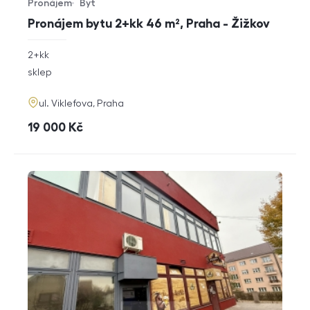
Pronájem
Byt
Typ nabídky
Typ nemovitosti
Pronájem bytu 2+kk 46 m², Praha - Žižkov
rozměry
2+kk
dispozice
funkce
sklep
adresa
ul. Viklefova, Praha
cena
19 000
Kč