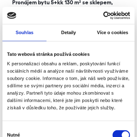
Pronájem bytu 5+kk 130 m² se sklepem,
balkonem a parkováním, Praha - Jinonice
rozměry
5+kk
dispozice
funkce
parkování
balkon
sklep
výtah
Souhlas
Detaily
Více o cookies
adresa
ul. Kohoutových, Praha
Tato webová stránka používá cookies
cena
49 000
Kč
K personalizaci obsahu a reklam, poskytování funkcí
sociálních médií a analýze naší návštěvnosti využíváme
soubory cookie. Informace o tom, jak náš web používáte,
sdílíme se svými partnery pro sociální média, inzerci a
analýzy. Partneři tyto údaje mohou zkombinovat s
dalšími informacemi, které jste jim poskytli nebo které
získali v důsledku toho, že používáte jejich služby.
Výběr
Nutné
souhlasu