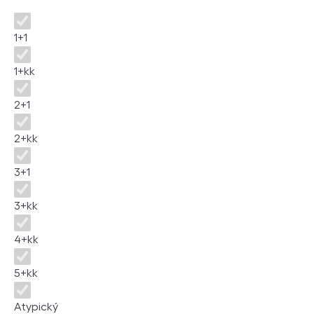
Dispozice
1+1
1+kk
2+1
2+kk
3+1
3+kk
4+kk
5+kk
Atypický