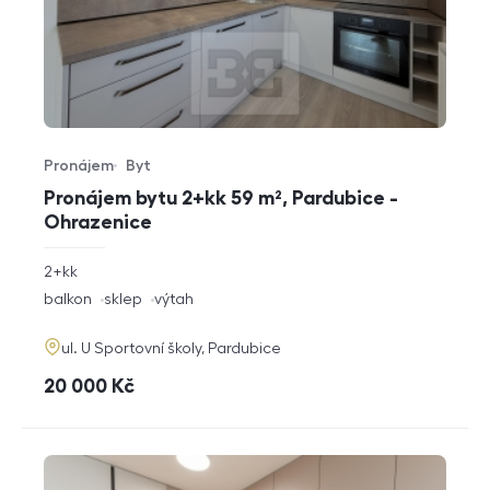
Pronájem
Byt
Typ nabídky
Typ nemovitosti
Pronájem bytu 2+kk 59 m², Pardubice -
Ohrazenice
rozměry
2+kk
dispozice
funkce
balkon
sklep
výtah
adresa
ul. U Sportovní školy, Pardubice
cena
20 000
Kč