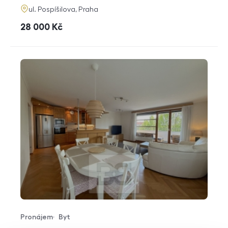
adresa
ul. Pospíšilova, Praha
cena
28 000
Kč
Pronájem
Byt
Typ nabídky
Typ nemovitosti