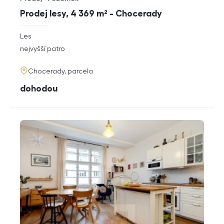
Typ nabídky
Typ nemovitosti
Prodej lesy, 4 369 m² - Chocerady
rozměry
Les
dispozice
funkce
nejvyšší patro
adresa
Chocerady, parcela
cena
dohodou