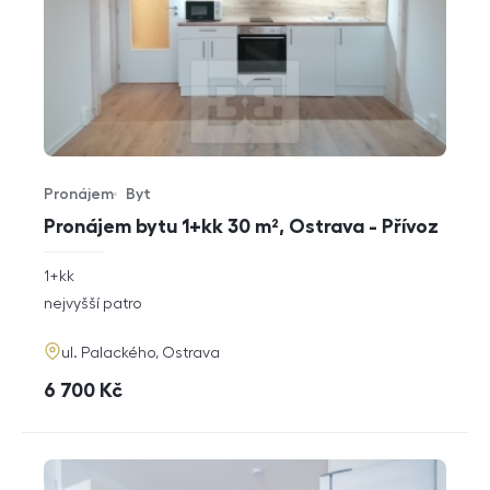
Pronájem
Byt
Typ nabídky
Typ nemovitosti
Pronájem bytu 1+kk 30 m², Ostrava - Přívoz
rozměry
1+kk
dispozice
funkce
nejvyšší patro
adresa
ul. Palackého, Ostrava
cena
6 700
Kč