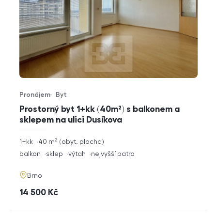
Pronájem
Byt
Typ nabídky
Typ nemovitosti
Prostorný byt 1+kk (40m²) s balkonem a
sklepem na ulici Dusíkova
2
rozměry
1+kk
40
m
obyt. plocha
dispozice
funkce
balkon
sklep
výtah
nejvyšší patro
adresa
Brno
cena
14 500
Kč