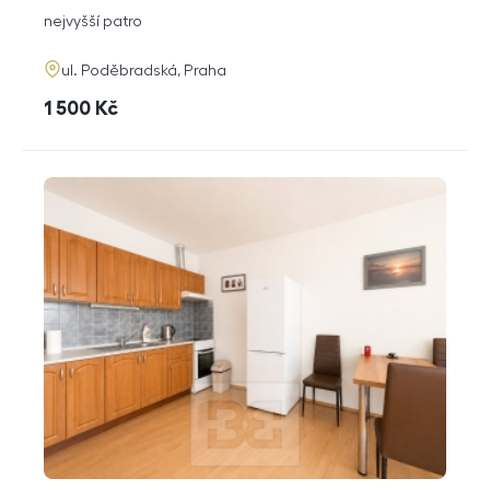
dispozice
funkce
nejvyšší patro
adresa
ul. Poděbradská, Praha
cena
1 500
Kč