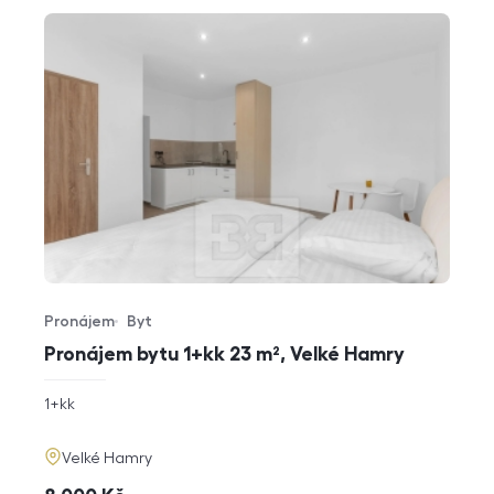
Pronájem
Byt
Typ nabídky
Typ nemovitosti
Pronájem bytu 1+kk 23 m², Velké Hamry
rozměry
1+kk
dispozice
funkce
adresa
Velké Hamry