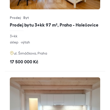
Prodej
Byt
Typ nabídky
Typ nemovitosti
Prodej bytu 3+kk 97 m², Praha - Holešovice
rozměry
3+kk
dispozice
funkce
sklep
výtah
adresa
ul. Šimáčkova, Praha
cena
17 500 000
Kč