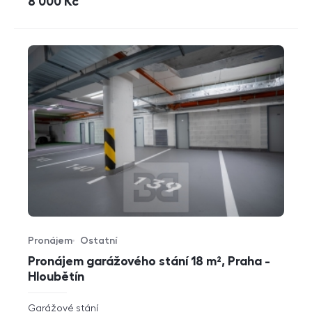
cena
8 000
Kč
Pronájem
Ostatní
Typ nabídky
Typ nemovitosti
Pronájem garážového stání 18 m², Praha -
Hloubětín
rozměry
Garážové stání