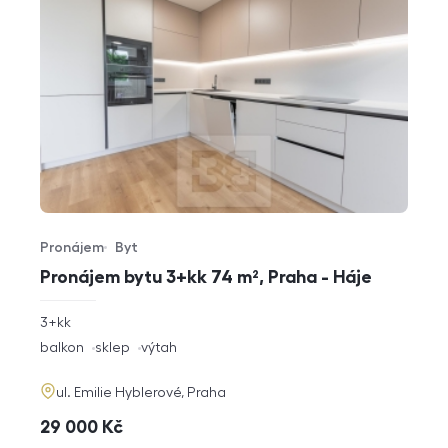
Pronájem
Byt
Typ nabídky
Typ nemovitosti
Pronájem bytu 3+kk 74 m², Praha - Háje
rozměry
3+kk
dispozice
funkce
balkon
sklep
výtah
adresa
ul. Emilie Hyblerové, Praha
cena
29 000
Kč