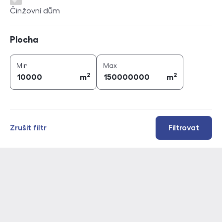
Činžovní dům
Plocha
Plocha
2
2
plocha (
m
)
plocha (
m
)
Min
Max
2
2
m
m
Zrušit filtr
Filtrovat