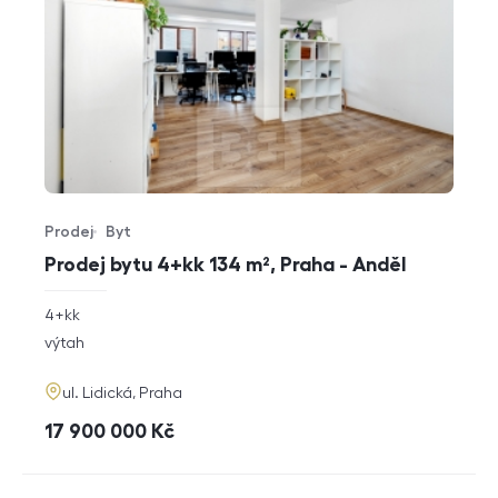
Prodej
Byt
Typ nabídky
Typ nemovitosti
Prodej bytu 4+kk 134 m², Praha - Anděl
rozměry
4+kk
dispozice
funkce
výtah
adresa
ul. Lidická, Praha
cena
17 900 000
Kč