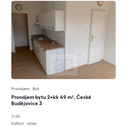
Pronájem
Byt
Typ nabídky
Typ nemovitosti
Pronájem bytu 2+kk 49 m², České
Budějovice 3
rozměry
2+kk
dispozice
funkce
balkon
sklep