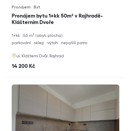
Pronájem
Byt
Typ nabídky
Typ nemovitosti
Pronájem bytu 1+kk 50m² v Rajhradě-
Klášterním Dvoře
2
rozměry
1+kk
56
m
obyt. plocha
dispozice
funkce
parkování
sklep
výtah
nejvyšší patro
adresa
ul. Klášterní Dvůr, Rajhrad
cena
14 200
Kč