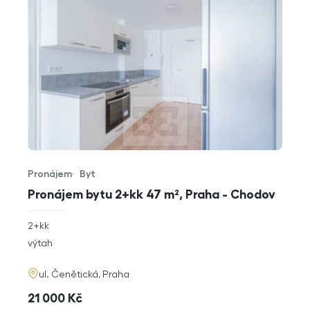
Pronájem
Byt
Typ nabídky
Typ nemovitosti
Pronájem bytu 2+kk 47 m², Praha - Chodov
rozměry
2+kk
dispozice
funkce
výtah
adresa
ul. Čenětická, Praha
cena
21 000
Kč