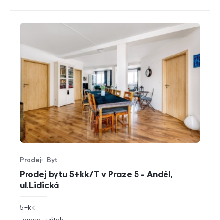
Prodej
Byt
Typ nabídky
Typ nemovitosti
Prodej bytu 5+kk/T v Praze 5 - Anděl,
ul.Lidická
rozměry
5+kk
dispozice
funkce