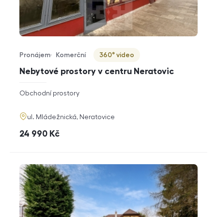
Pronájem
Komerční
360° video
Typ nabídky
Typ nemovitosti
Virtuální prohlídka
Nebytové prostory v centru Neratovic
rozměry
Obchodní prostory
dispozice
funkce
adresa
ul. Mládežnická, Neratovice
cena
24 990
Kč