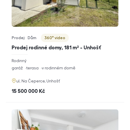
Prodej
Dům
360° video
Typ nabídky
Typ nemovitosti
Virtuální prohlídka
Prodej rodinné domy, 181 m² - Unhošť
rozměry
Rodinný
dispozice
funkce
garáž
terasa
v rodinném domě
adresa
ul. Na Čeperce, Unhošť
cena
15 500 000
Kč