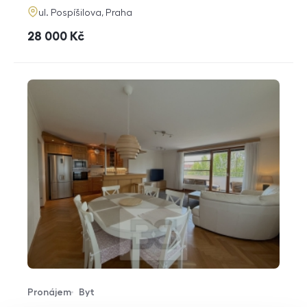
adresa
ul. Pospíšilova, Praha
cena
28 000
Kč
Pronájem
Byt
Typ nabídky
Typ nemovitosti