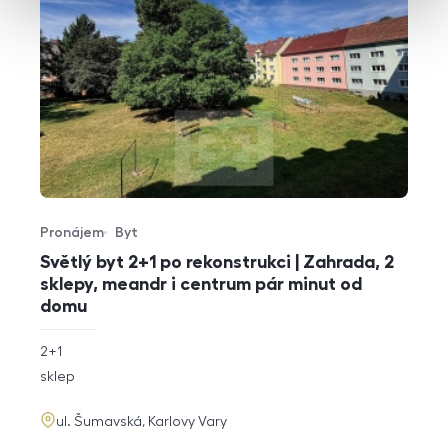
Pronájem
Byt
Typ nabídky
Typ nemovitosti
Světlý byt 2+1 po rekonstrukci | Zahrada, 2
sklepy, meandr i centrum pár minut od
domu
rozměry
2+1
dispozice
funkce
sklep
adresa
ul. Šumavská, Karlovy Vary