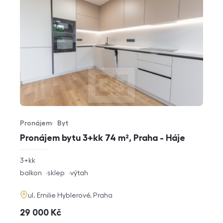
Pronájem
Byt
Typ nabídky
Typ nemovitosti
Pronájem bytu 3+kk 74 m², Praha - Háje
rozměry
3+kk
dispozice
funkce
balkon
sklep
výtah
adresa
ul. Emilie Hyblerové, Praha
cena
29 000
Kč