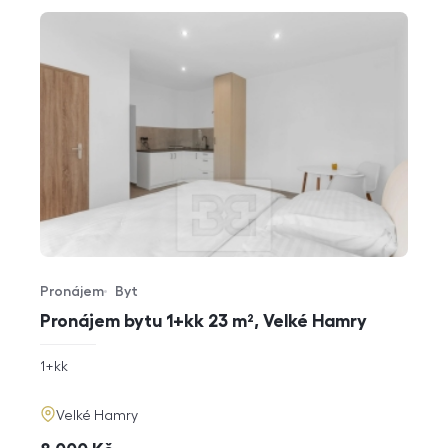
Pronájem
Byt
Typ nabídky
Typ nemovitosti
Pronájem bytu 1+kk 23 m², Velké Hamry
rozměry
1+kk
dispozice
funkce
adresa
Velké Hamry