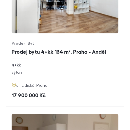
Prodej
Byt
Typ nabídky
Typ nemovitosti
Prodej bytu 4+kk 134 m², Praha - Anděl
rozměry
4+kk
dispozice
funkce
výtah
adresa
ul. Lidická, Praha
cena
17 900 000
Kč