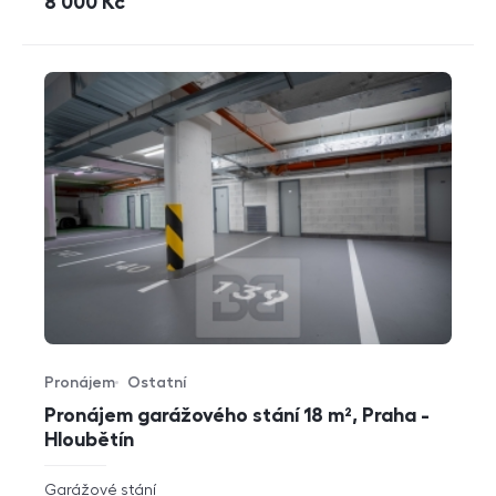
cena
8 000
Kč
Pronájem
Ostatní
Typ nabídky
Typ nemovitosti
Pronájem garážového stání 18 m², Praha -
Hloubětín
rozměry
Garážové stání