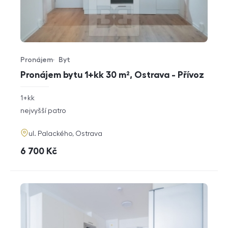
Pronájem
Byt
Typ nabídky
Typ nemovitosti
Pronájem bytu 1+kk 30 m², Ostrava - Přívoz
rozměry
1+kk
dispozice
funkce
nejvyšší patro
adresa
ul. Palackého, Ostrava
cena
6 700
Kč