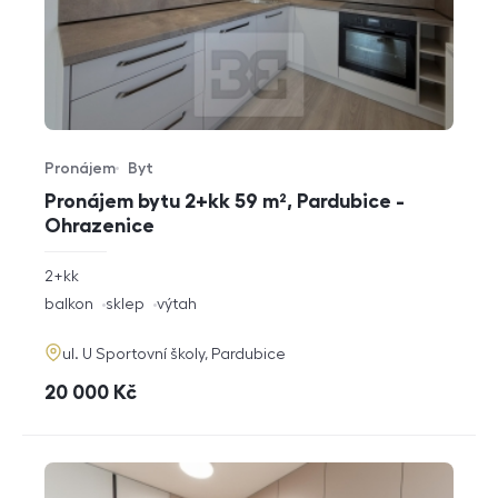
Pronájem
Byt
Typ nabídky
Typ nemovitosti
Pronájem bytu 2+kk 59 m², Pardubice -
Ohrazenice
rozměry
2+kk
dispozice
funkce
balkon
sklep
výtah
adresa
ul. U Sportovní školy, Pardubice
cena
20 000
Kč