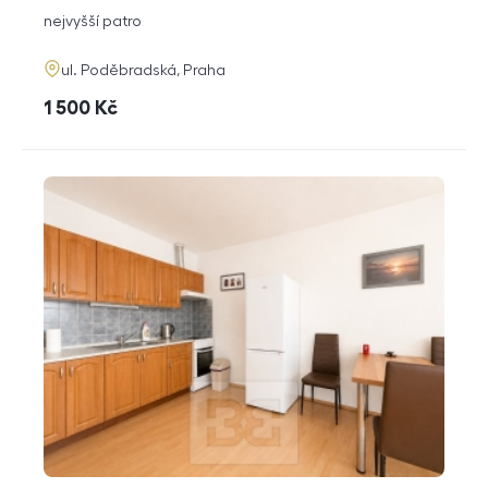
dispozice
funkce
nejvyšší patro
adresa
ul. Poděbradská, Praha
cena
1 500
Kč