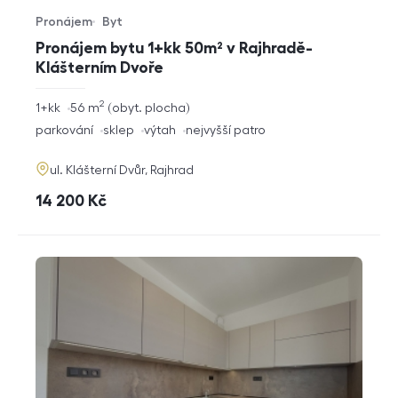
Pronájem
Byt
Typ nabídky
Typ nemovitosti
Pronájem bytu 1+kk 50m² v Rajhradě-
Klášterním Dvoře
2
rozměry
1+kk
56
m
obyt. plocha
dispozice
funkce
parkování
sklep
výtah
nejvyšší patro
adresa
ul. Klášterní Dvůr, Rajhrad
cena
14 200
Kč