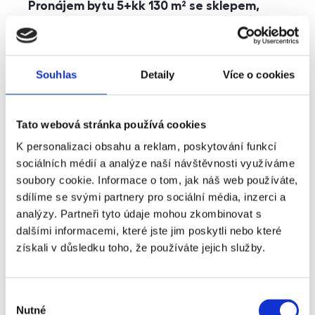
Pronájem bytu 5+kk 130 m² se sklepem,
balkonem a parkováním, Praha - Jinonice
rozměry
5+kk
dispozice
funkce
parkování
balkon
sklep
výtah
Souhlas
Detaily
Více o cookies
adresa
ul. Kohoutových, Praha
Tato webová stránka používá cookies
cena
49 000
Kč
K personalizaci obsahu a reklam, poskytování funkcí
sociálních médií a analýze naší návštěvnosti využíváme
soubory cookie. Informace o tom, jak náš web používáte,
sdílíme se svými partnery pro sociální média, inzerci a
analýzy. Partneři tyto údaje mohou zkombinovat s
dalšími informacemi, které jste jim poskytli nebo které
získali v důsledku toho, že používáte jejich služby.
Výběr
Nutné
souhlasu