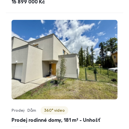
cena
15 899 000
Kč
Prodej
Dům
360° video
Typ nabídky
Typ nemovitosti
Virtuální prohlídka
Prodej rodinné domy, 181 m² - Unhošť