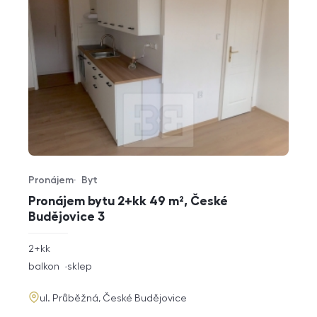
Pronájem
Byt
Typ nabídky
Typ nemovitosti
Pronájem bytu 2+kk 49 m², České
Budějovice 3
rozměry
2+kk
dispozice
funkce
balkon
sklep
adresa
ul. Průběžná, České Budějovice