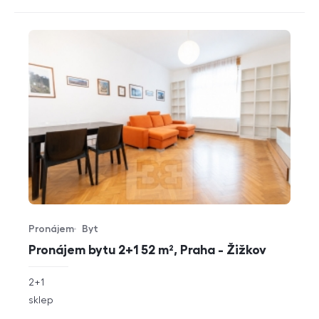
Pronájem
Byt
Typ nabídky
Typ nemovitosti
Pronájem bytu 2+1 52 m², Praha - Žižkov
rozměry
2+1
dispozice
funkce
sklep