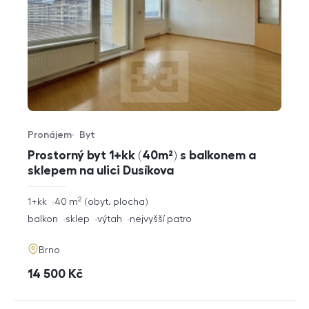
Pronájem
Byt
Typ nabídky
Typ nemovitosti
Prostorný byt 1+kk (40m²) s balkonem a
sklepem na ulici Dusíkova
2
rozměry
1+kk
40
m
obyt. plocha
dispozice
funkce
balkon
sklep
výtah
nejvyšší patro
adresa
Brno
cena
14 500
Kč