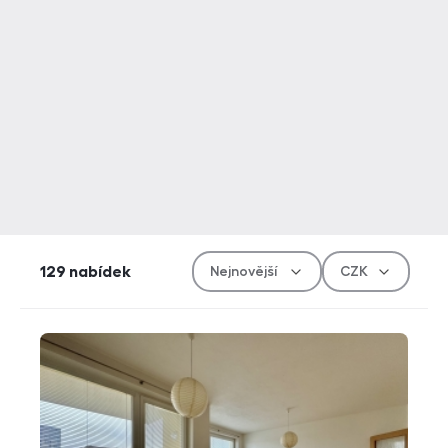
Řazen
Měn
129
nabídek