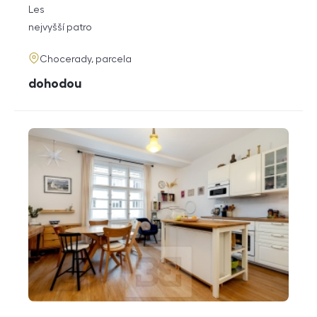
rozměry
Les
dispozice
funkce
nejvyšší patro
adresa
Chocerady, parcela
cena
dohodou