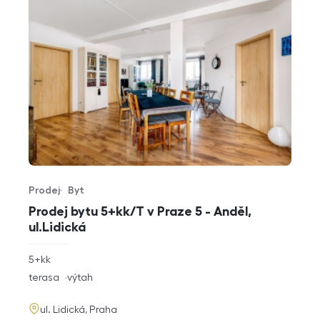
Prodej
Byt
Typ nabídky
Typ nemovitosti
Prodej bytu 5+kk/T v Praze 5 - Anděl,
ul.Lidická
rozměry
5+kk
dispozice
funkce
terasa
výtah
adresa
ul. Lidická, Praha