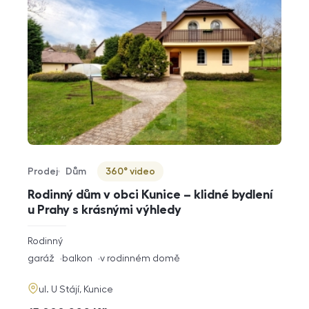
Prodej
Dům
360° video
Typ nabídky
Typ nemovitosti
Virtuální prohlídka
Rodinný dům v obci Kunice – klidné bydlení
u Prahy s krásnými výhledy
rozměry
Rodinný
dispozice
funkce
garáž
balkon
v rodinném domě
adresa
ul. U Stájí, Kunice