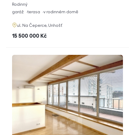
rozměry
Rodinný
dispozice
funkce
garáž
terasa
v rodinném domě
adresa
ul. Na Čeperce, Unhošť
cena
15 500 000
Kč