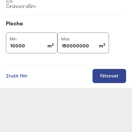
Činžovní dům
Plocha
Plocha
2
2
plocha (
m
)
plocha (
m
)
Min
Max
2
2
m
m
Zrušit filtr
Filtrovat