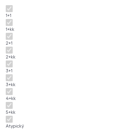
Dispozice
1+1
1+kk
2+1
2+kk
3+1
3+kk
4+kk
5+kk
Atypický