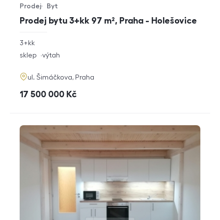
Prodej
Byt
Typ nabídky
Typ nemovitosti
Prodej bytu 3+kk 97 m², Praha - Holešovice
rozměry
3+kk
dispozice
funkce
sklep
výtah
adresa
ul. Šimáčkova, Praha
cena
17 500 000
Kč