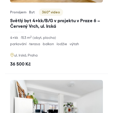
Pronájem
Byt
360° video
Typ nabídky
Typ nemovitosti
Virtuální prohlídka
Světlý byt 4+kk/B/G v projektu v Praze 6 –
Červený Vrch, ul. Irská
2
rozměry
4+kk
153
m
obyt. plocha
dispozice
funkce
parkování
terasa
balkon
lodžie
výtah
adresa
ul. Irská, Praha
cena
36 500
Kč