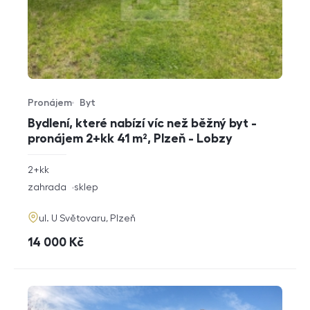
Pronájem
Byt
Typ nabídky
Typ nemovitosti
Bydlení, které nabízí víc než běžný byt -
pronájem 2+kk 41 m², Plzeň - Lobzy
rozměry
2+kk
dispozice
funkce
zahrada
sklep
adresa
ul. U Světovaru, Plzeň
cena
14 000
Kč