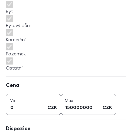
Byt
Bytový dům
Komerční
Pozemek
Ostatní
Cena
Cena
cena (
CZK
)
cena (
CZK
)
Min
Max
CZK
CZK
Dispozice