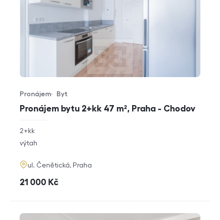
Pronájem
Byt
Typ nabídky
Typ nemovitosti
Pronájem bytu 2+kk 47 m², Praha - Chodov
rozměry
2+kk
dispozice
funkce
výtah
adresa
ul. Čenětická, Praha
cena
21 000
Kč