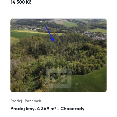
cena
14 500
Kč
Prodej
Pozemek
Typ nabídky
Typ nemovitosti
Prodej lesy, 4 369 m² - Chocerady