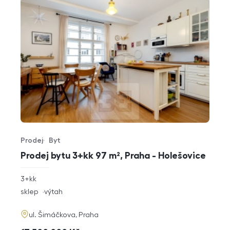
Prodej
Byt
Typ nabídky
Typ nemovitosti
Prodej bytu 3+kk 97 m², Praha - Holešovice
rozměry
3+kk
dispozice
funkce
sklep
výtah
adresa
ul. Šimáčkova, Praha