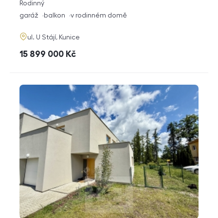
rozměry
Rodinný
dispozice
funkce
garáž
balkon
v rodinném domě
adresa
ul. U Stájí, Kunice
cena
15 899 000
Kč