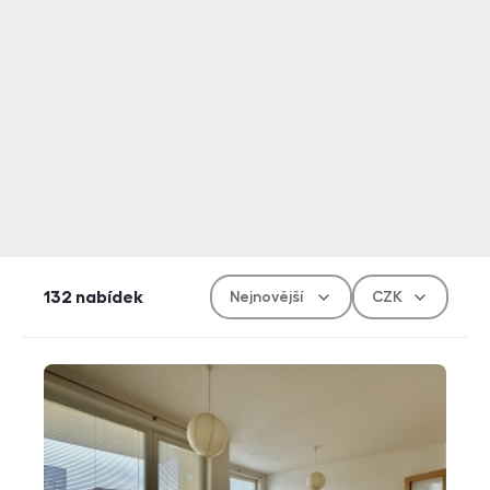
Řazen
Měn
132
nabídek