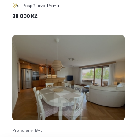
adresa
ul. Pospíšilova, Praha
cena
28 000
Kč
Pronájem
Byt
Typ nabídky
Typ nemovitosti