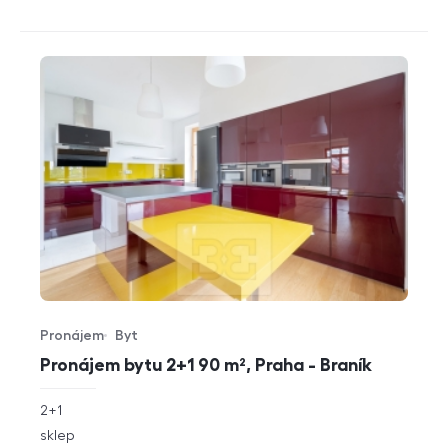
Pronájem
Byt
Typ nabídky
Typ nemovitosti
Pronájem bytu 2+1 90 m², Praha - Braník
rozměry
2+1
dispozice
funkce
sklep