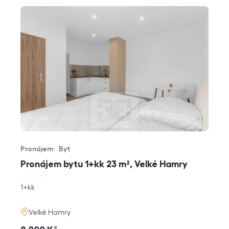
Pronájem
Byt
Typ nabídky
Typ nemovitosti
Pronájem bytu 1+kk 23 m², Velké Hamry
rozměry
1+kk
dispozice
funkce
adresa
Velké Hamry