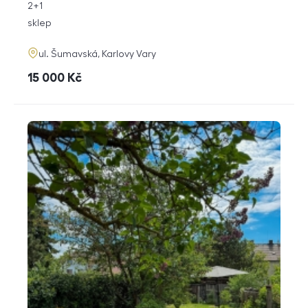
rozměry
2+1
dispozice
funkce
sklep
adresa
ul. Šumavská, Karlovy Vary
cena
15 000
Kč