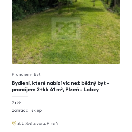
Pronájem
Byt
Typ nabídky
Typ nemovitosti
Bydlení, které nabízí víc než běžný byt -
pronájem 2+kk 41 m², Plzeň - Lobzy
rozměry
2+kk
dispozice
funkce
zahrada
sklep
adresa
ul. U Světovaru, Plzeň