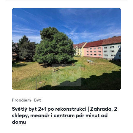
Pronájem
Byt
Typ nabídky
Typ nemovitosti
Světlý byt 2+1 po rekonstrukci | Zahrada, 2
sklepy, meandr i centrum pár minut od
domu