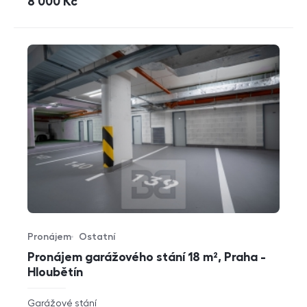
cena
8 000
Kč
Pronájem
Ostatní
Typ nabídky
Typ nemovitosti
Pronájem garážového stání 18 m², Praha -
Hloubětín
rozměry
Garážové stání