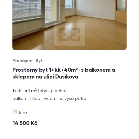
Pronájem
Byt
Typ nabídky
Typ nemovitosti
Prostorný byt 1+kk (40m²) s balkonem a
sklepem na ulici Dusíkova
2
rozměry
1+kk
40
m
obyt. plocha
dispozice
funkce
balkon
sklep
výtah
nejvyšší patro
adresa
Brno
cena
14 500
Kč