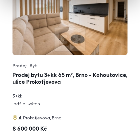
Prodej
Byt
Typ nabídky
Typ nemovitosti
Prodej bytu 3+kk 65 m², Brno - Kohoutovice,
ulice Prokofjevova
rozměry
3+kk
dispozice
funkce
lodžie
výtah
adresa
ul. Prokofjevova, Brno
cena
8 600 000
Kč