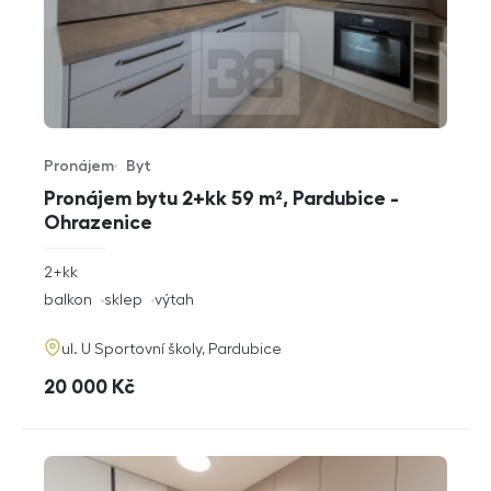
Pronájem
Byt
Typ nabídky
Typ nemovitosti
Pronájem bytu 2+kk 59 m², Pardubice -
Ohrazenice
rozměry
2+kk
dispozice
funkce
balkon
sklep
výtah
adresa
ul. U Sportovní školy, Pardubice
cena
20 000
Kč