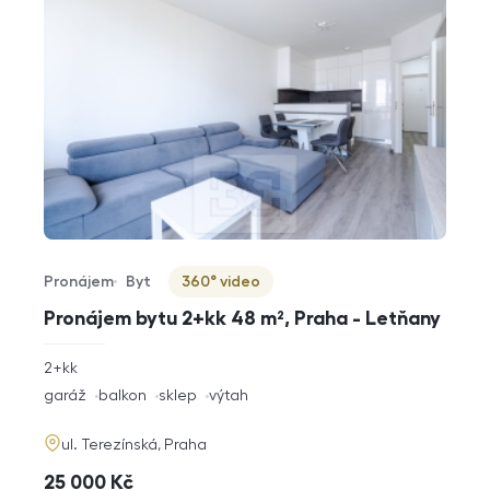
Pronájem
Byt
360° video
Typ nabídky
Typ nemovitosti
Virtuální prohlídka
Pronájem bytu 2+kk 48 m², Praha - Letňany
rozměry
2+kk
dispozice
funkce
garáž
balkon
sklep
výtah
adresa
ul. Terezínská, Praha
cena
25 000
Kč