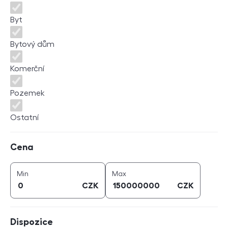
Byt
Bytový dům
Komerční
Pozemek
Ostatní
Cena
Cena
cena (
CZK
)
cena (
CZK
)
Min
Max
CZK
CZK
Dispozice