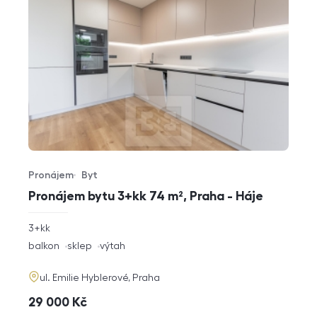
Pronájem
Byt
Typ nabídky
Typ nemovitosti
Pronájem bytu 3+kk 74 m², Praha - Háje
rozměry
3+kk
dispozice
funkce
balkon
sklep
výtah
adresa
ul. Emilie Hyblerové, Praha
cena
29 000
Kč