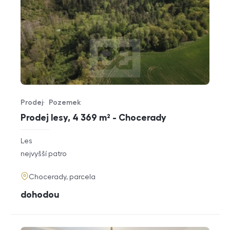
Prodej
Pozemek
Typ nabídky
Typ nemovitosti
Prodej lesy, 4 369 m² - Chocerady
rozměry
Les
dispozice
funkce
nejvyšší patro
adresa
Chocerady, parcela
cena
dohodou