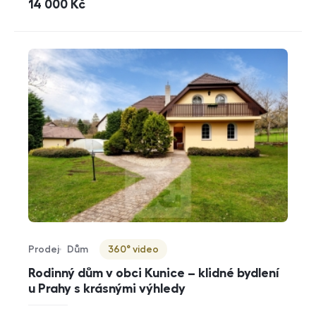
cena
14 000
Kč
Prodej
Dům
360° video
Typ nabídky
Typ nemovitosti
Virtuální prohlídka
Rodinný dům v obci Kunice – klidné bydlení
u Prahy s krásnými výhledy