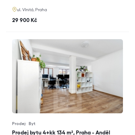
adresa
ul. Vlnitá, Praha
cena
29 900
Kč
Prodej
Byt
Typ nabídky
Typ nemovitosti
Prodej bytu 4+kk 134 m², Praha - Anděl