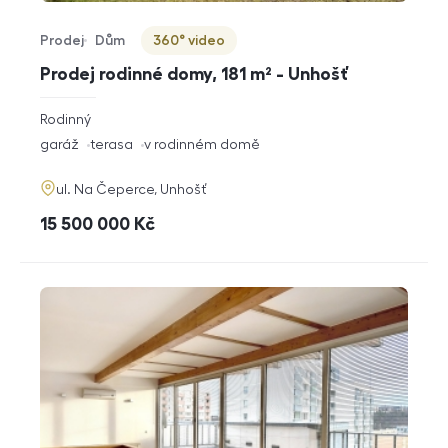
Prodej
Dům
360° video
Typ nabídky
Typ nemovitosti
Virtuální prohlídka
Prodej rodinné domy, 181 m² - Unhošť
rozměry
Rodinný
dispozice
funkce
garáž
terasa
v rodinném domě
adresa
ul. Na Čeperce, Unhošť
cena
15 500 000
Kč