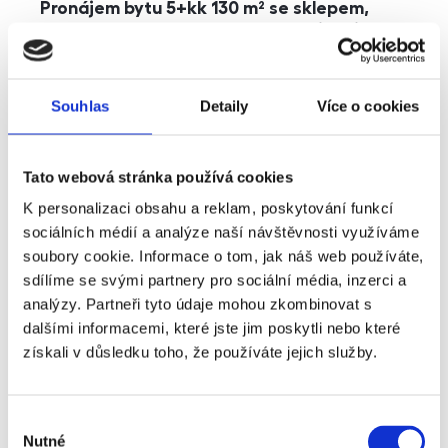
Pronájem bytu 5+kk 130 m² se sklepem,
balkonem a parkováním, Praha - Jinonice
rozměry
5+kk
dispozice
funkce
parkování
balkon
sklep
výtah
Souhlas
Detaily
Více o cookies
adresa
ul. Kohoutových, Praha
Tato webová stránka používá cookies
cena
49 000
Kč
K personalizaci obsahu a reklam, poskytování funkcí
sociálních médií a analýze naší návštěvnosti využíváme
soubory cookie. Informace o tom, jak náš web používáte,
sdílíme se svými partnery pro sociální média, inzerci a
analýzy. Partneři tyto údaje mohou zkombinovat s
dalšími informacemi, které jste jim poskytli nebo které
získali v důsledku toho, že používáte jejich služby.
Výběr
Nutné
souhlasu