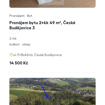
Pronájem
Byt
Typ nabídky
Typ nemovitosti
Pronájem bytu 2+kk 49 m², České
Budějovice 3
rozměry
2+kk
dispozice
funkce
balkon
sklep
adresa
ul. Průběžná, České Budějovice
cena
14 500
Kč