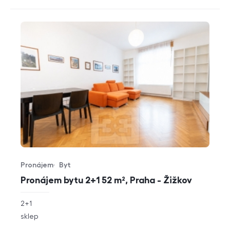
Pronájem
Byt
Typ nabídky
Typ nemovitosti
Pronájem bytu 2+1 52 m², Praha - Žižkov
rozměry
2+1
dispozice
funkce
sklep