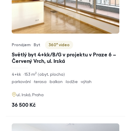
Pronájem
Byt
360° video
Typ nabídky
Typ nemovitosti
Virtuální prohlídka
Světlý byt 4+kk/B/G v projektu v Praze 6 –
Červený Vrch, ul. Irská
2
rozměry
4+kk
153
m
obyt. plocha
dispozice
funkce
parkování
terasa
balkon
lodžie
výtah
adresa
ul. Irská, Praha
cena
36 500
Kč