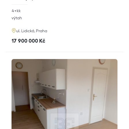
rozměry
4+kk
dispozice
funkce
výtah
adresa
ul. Lidická, Praha
cena
17 900 000
Kč