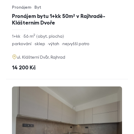
Pronájem
Byt
Typ nabídky
Typ nemovitosti
Pronájem bytu 1+kk 50m² v Rajhradě-
Klášterním Dvoře
2
rozměry
1+kk
56
m
obyt. plocha
dispozice
funkce
parkování
sklep
výtah
nejvyšší patro
adresa
ul. Klášterní Dvůr, Rajhrad
cena
14 200
Kč