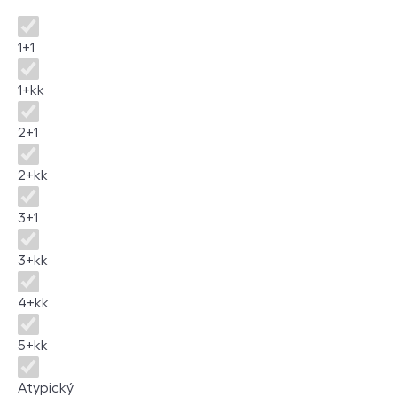
Dispozice
1+1
1+kk
2+1
2+kk
3+1
3+kk
4+kk
5+kk
Atypický