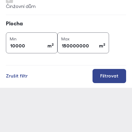
Činžovní dům
Plocha
Plocha
2
2
plocha (
m
)
plocha (
m
)
Min
Max
2
2
m
m
Zrušit filtr
Filtrovat