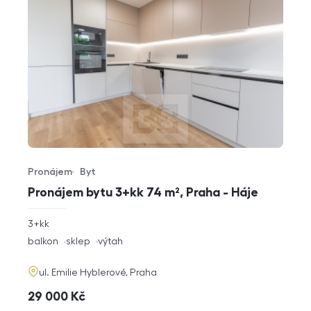
Pronájem
Byt
Typ nabídky
Typ nemovitosti
Pronájem bytu 3+kk 74 m², Praha - Háje
rozměry
3+kk
dispozice
funkce
balkon
sklep
výtah
adresa
ul. Emilie Hyblerové, Praha
cena
29 000
Kč