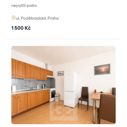
dispozice
funkce
nejvyšší patro
adresa
ul. Poděbradská, Praha
cena
1 500
Kč