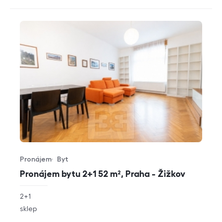
Pronájem
Byt
Typ nabídky
Typ nemovitosti
Pronájem bytu 2+1 52 m², Praha - Žižkov
rozměry
2+1
dispozice
funkce
sklep