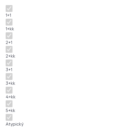
Dispozice
1+1
1+kk
2+1
2+kk
3+1
3+kk
4+kk
5+kk
Atypický