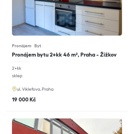
Pronájem
Byt
Typ nabídky
Typ nemovitosti
Pronájem bytu 2+kk 46 m², Praha - Žižkov
rozměry
2+kk
dispozice
funkce
sklep
adresa
ul. Viklefova, Praha
cena
19 000
Kč