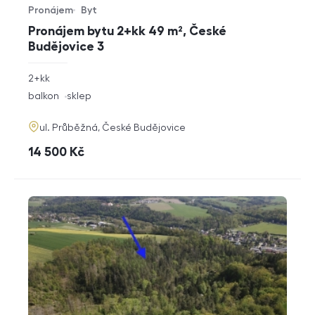
Pronájem
Byt
Typ nabídky
Typ nemovitosti
Pronájem bytu 2+kk 49 m², České
Budějovice 3
rozměry
2+kk
dispozice
funkce
balkon
sklep
adresa
ul. Průběžná, České Budějovice
cena
14 500
Kč