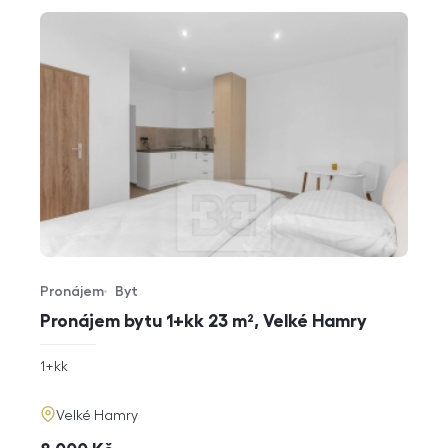
Pronájem
Byt
Typ nabídky
Typ nemovitosti
Pronájem bytu 1+kk 23 m², Velké Hamry
rozměry
1+kk
dispozice
funkce
adresa
Velké Hamry