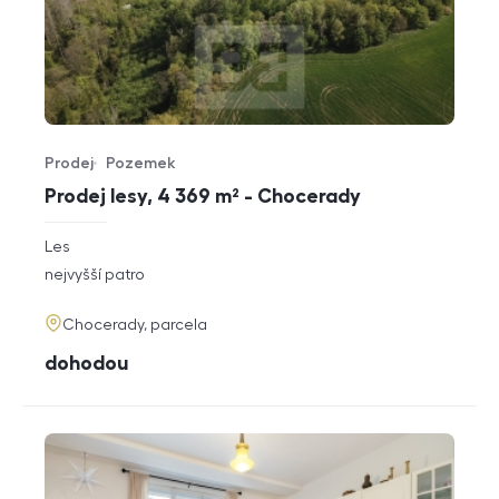
Prodej
Pozemek
Typ nabídky
Typ nemovitosti
Prodej lesy, 4 369 m² - Chocerady
rozměry
Les
dispozice
funkce
nejvyšší patro
adresa
Chocerady, parcela
cena
dohodou