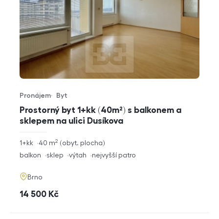
Pronájem
Byt
Typ nabídky
Typ nemovitosti
Prostorný byt 1+kk (40m²) s balkonem a
sklepem na ulici Dusíkova
2
rozměry
1+kk
40
m
obyt. plocha
dispozice
funkce
balkon
sklep
výtah
nejvyšší patro
adresa
Brno
cena
14 500
Kč