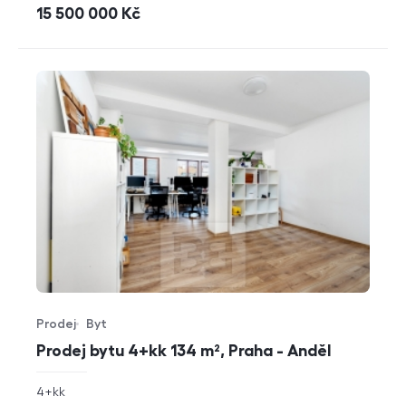
cena
15 500 000
Kč
Prodej
Byt
Typ nabídky
Typ nemovitosti
Prodej bytu 4+kk 134 m², Praha - Anděl
rozměry
4+kk
dispozice