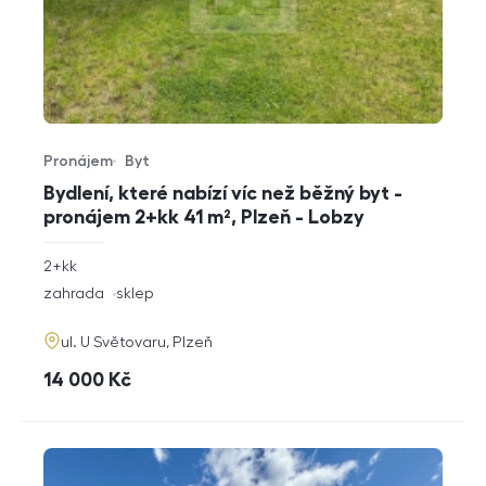
Pronájem
Byt
Typ nabídky
Typ nemovitosti
Bydlení, které nabízí víc než běžný byt -
pronájem 2+kk 41 m², Plzeň - Lobzy
rozměry
2+kk
dispozice
funkce
zahrada
sklep
adresa
ul. U Světovaru, Plzeň
cena
14 000
Kč