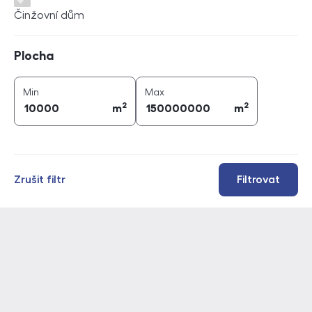
Činžovní dům
Plocha
Plocha
2
2
plocha (
m
)
plocha (
m
)
Min
Max
2
2
m
m
Zrušit filtr
Filtrovat