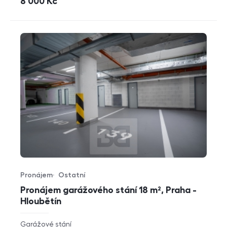
cena
8 000
Kč
Pronájem
Ostatní
Typ nabídky
Typ nemovitosti
Pronájem garážového stání 18 m², Praha -
Hloubětín
rozměry
Garážové stání