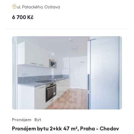
adresa
ul. Palackého, Ostrava
cena
6 700
Kč
Pronájem
Byt
Typ nabídky
Typ nemovitosti
Pronájem bytu 2+kk 47 m², Praha - Chodov