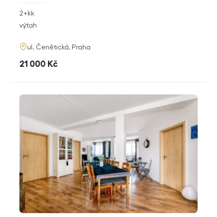
rozměry
2+kk
dispozice
funkce
výtah
adresa
ul. Čenětická, Praha
cena
21 000
Kč