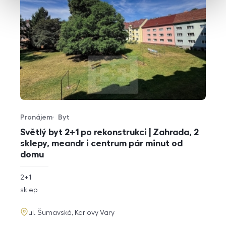
Pronájem
Byt
Typ nabídky
Typ nemovitosti
Světlý byt 2+1 po rekonstrukci | Zahrada, 2
sklepy, meandr i centrum pár minut od
domu
rozměry
2+1
dispozice
funkce
sklep
adresa
ul. Šumavská, Karlovy Vary