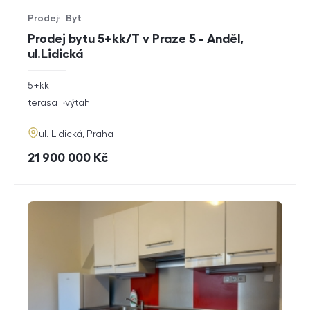
Prodej
Byt
Typ nabídky
Typ nemovitosti
Prodej bytu 5+kk/T v Praze 5 - Anděl,
ul.Lidická
rozměry
5+kk
dispozice
funkce
terasa
výtah
adresa
ul. Lidická, Praha
cena
21 900 000
Kč