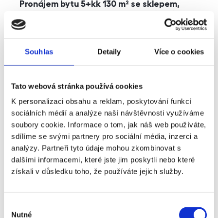
Pronájem bytu 5+kk 130 m² se sklepem,
balkonem a parkováním, Praha - Jinonice
rozměry
5+kk
dispozice
funkce
parkování
balkon
sklep
výtah
Souhlas
Detaily
Více o cookies
adresa
ul. Kohoutových, Praha
Tato webová stránka používá cookies
cena
49 000
Kč
K personalizaci obsahu a reklam, poskytování funkcí
sociálních médií a analýze naší návštěvnosti využíváme
soubory cookie. Informace o tom, jak náš web používáte,
sdílíme se svými partnery pro sociální média, inzerci a
analýzy. Partneři tyto údaje mohou zkombinovat s
dalšími informacemi, které jste jim poskytli nebo které
získali v důsledku toho, že používáte jejich služby.
Výběr
Nutné
souhlasu