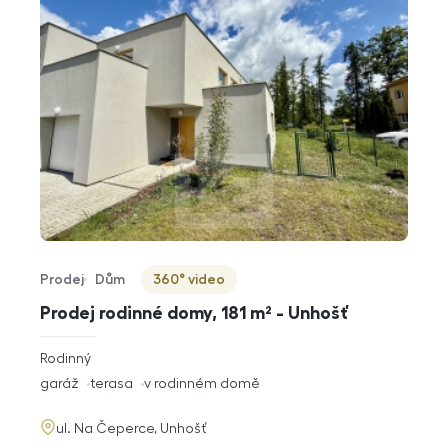
Prodej
Dům
360° video
Typ nabídky
Typ nemovitosti
Virtuální prohlídka
Prodej rodinné domy, 181 m² - Unhošť
rozměry
Rodinný
dispozice
funkce
garáž
terasa
v rodinném domě
adresa
ul. Na Čeperce, Unhošť