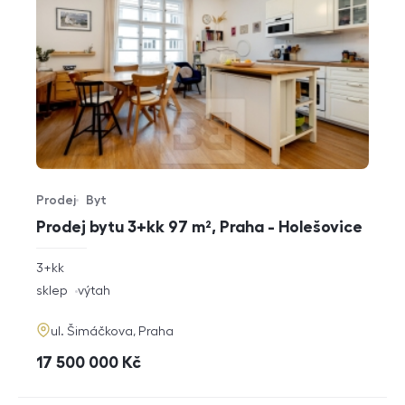
Prodej
Byt
Typ nabídky
Typ nemovitosti
Prodej bytu 3+kk 97 m², Praha - Holešovice
rozměry
3+kk
dispozice
funkce
sklep
výtah
adresa
ul. Šimáčkova, Praha
cena
17 500 000
Kč