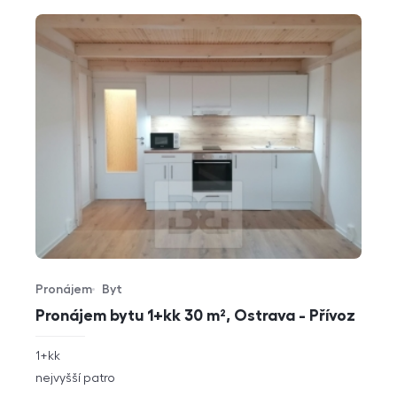
Pronájem
Byt
Typ nabídky
Typ nemovitosti
Pronájem bytu 1+kk 30 m², Ostrava - Přívoz
rozměry
1+kk
dispozice
funkce
nejvyšší patro