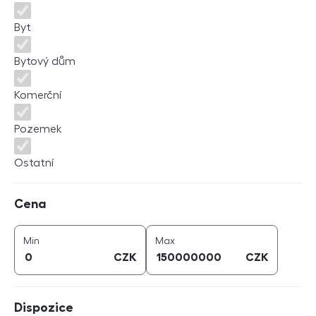
Byt
Bytový dům
Komerční
Pozemek
Ostatní
Cena
Cena
cena (
CZK
)
cena (
CZK
)
Min
Max
CZK
CZK
Dispozice