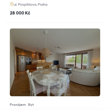
adresa
ul. Pospíšilova, Praha
cena
28 000
Kč
Pronájem
Byt
Typ nabídky
Typ nemovitosti