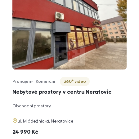
Pronájem
Komerční
360° video
Typ nabídky
Typ nemovitosti
Virtuální prohlídka
Nebytové prostory v centru Neratovic
rozměry
Obchodní prostory
dispozice
funkce
adresa
ul. Mládežnická, Neratovice
cena
24 990
Kč