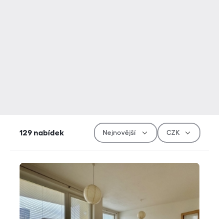
Řazen
Měn
129
nabídek