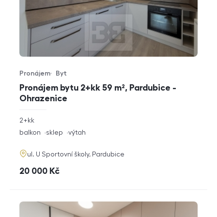
Pronájem
Byt
Typ nabídky
Typ nemovitosti
Pronájem bytu 2+kk 59 m², Pardubice -
Ohrazenice
rozměry
2+kk
dispozice
funkce
balkon
sklep
výtah
adresa
ul. U Sportovní školy, Pardubice
cena
20 000
Kč