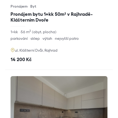
Pronájem
Byt
Typ nabídky
Typ nemovitosti
Pronájem bytu 1+kk 50m² v Rajhradě-
Klášterním Dvoře
2
rozměry
1+kk
56
m
obyt. plocha
dispozice
funkce
parkování
sklep
výtah
nejvyšší patro
adresa
ul. Klášterní Dvůr, Rajhrad
cena
14 200
Kč