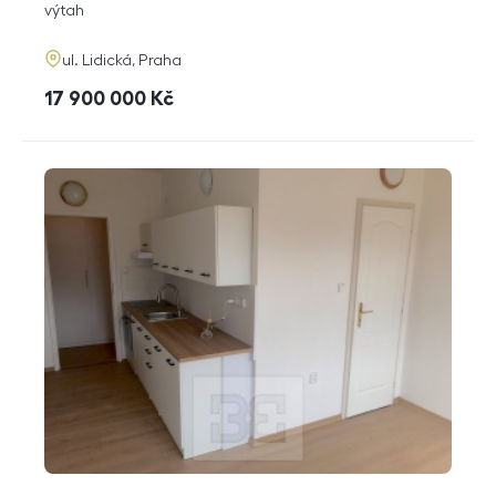
funkce
výtah
adresa
ul. Lidická, Praha
cena
17 900 000
Kč