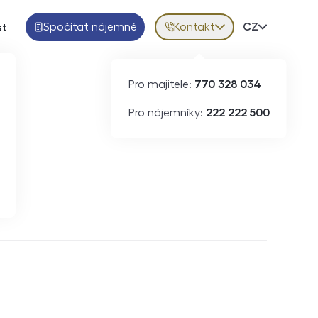
Spočítat nájemné
Kontakt
Volba jazy
CZ
st
Pro majitele:
770 328 034
Pro nájemníky:
222 222 500
Krátkodobý pronájem