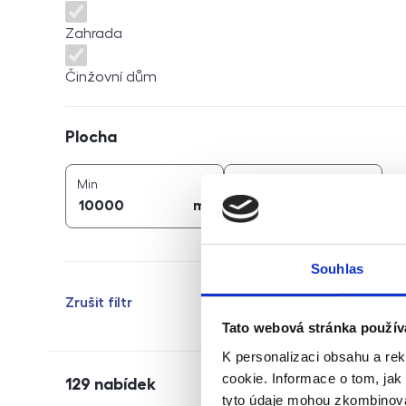
Zahrada
Činžovní dům
Plocha
Plocha
2
2
plocha (
m
)
plocha (
m
)
Min
Max
2
2
m
m
Souhlas
Zrušit filtr
Tato webová stránka použív
K personalizaci obsahu a re
cookie. Informace o tom, jak
129
nabídek
tyto údaje mohou zkombinovat