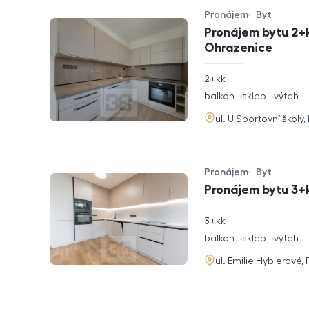
Pronájem
Byt
Typ nabídky
Typ nemovitosti
Pronájem bytu 2+k
Ohrazenice
rozměry
2+kk
dispozice
funkce
balkon
sklep
výtah
adresa
ul. U Sportovní školy
Pronájem
Byt
Typ nabídky
Typ nemovitosti
Pronájem bytu 3+k
rozměry
3+kk
dispozice
funkce
balkon
sklep
výtah
adresa
ul. Emilie Hyblerové,