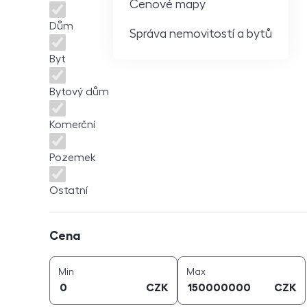
Cenové mapy
Dům
Správa nemovitostí a bytů
Byt
Bytový dům
Komerční
Pozemek
Ostatní
Cena
Cena
cena (
CZK
)
cena (
CZK
)
Min
Max
CZK
CZK