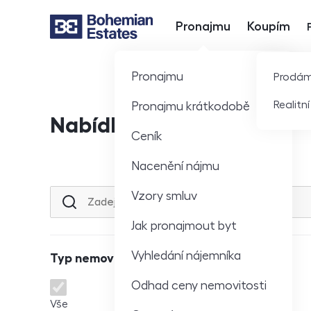
Pronajmu
Koupím
Hlavní nabídka
Pronajmu
Prodá
Realitn
Pronajmu krátkodobě
Nabídka nemovitostí
Ceník
Nacenění nájmu
Vzory smluv
Lokalita nebo ulice
Jak pronajmout byt
Vyhledání nájemníka
Typ nemovitosti
Odhad ceny nemovitosti
Typ nemovitosti
Vše