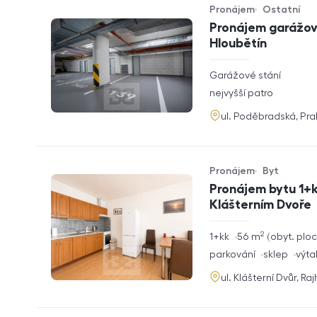
Pronájem
Ostatní
Typ nabídky
Typ nemovitosti
Pronájem garážové
Hloubětín
rozměry
Garážové stání
dispozice
funkce
nejvyšší patro
adresa
ul. Poděbradská, Pr
Pronájem
Byt
Typ nabídky
Typ nemovitosti
Pronájem bytu 1+k
Klášterním Dvoře
2
rozměry
1+kk
56
m
obyt. plo
dispozice
funkce
parkování
sklep
výta
adresa
ul. Klášterní Dvůr, Ra