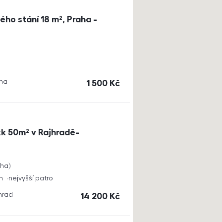
ho stání 18 m², Praha -
aha
cena
1 500
Kč
k 50m² v Rajhradě-
cha
h
nejvyšší patro
jhrad
cena
14 200
Kč