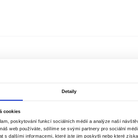
Detaily
á cookies
klam, poskytování funkcí sociálních médií a analýze naší návšt
Řazení
Měna
 náš web používáte, sdílíme se svými partnery pro sociální média
 s dalšími informacemi, které jste jim poskytli nebo které získa