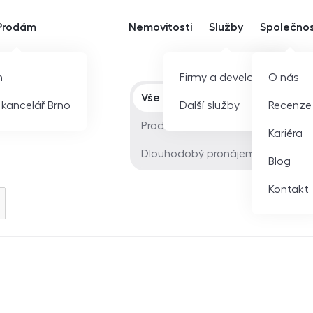
Prodám
Nemovitosti
Služby
Společno
m
Firmy a developeři
O nás
Typ nabídky
Vše
í kancelář Brno
Další služby
Recenze
Prodej
Kariéra
Dlouhodobý pronájem
Blog
Kontakt