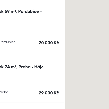
k 59 m², Pardubice -
, Pardubice
cena
20 000
Kč
k 74 m², Praha - Háje
 Praha
cena
29 000
Kč