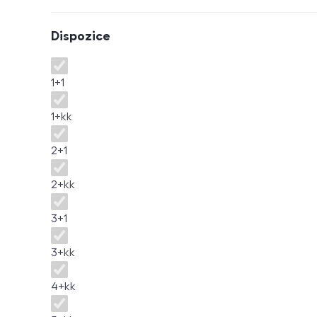
Dispozice
Dispozice
1+1
1+kk
2+1
2+kk
3+1
3+kk
4+kk