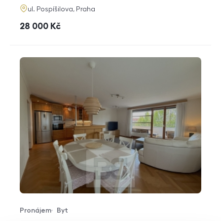
adresa
ul. Pospíšilova, Praha
cena
28 000
Kč
Pronájem
Byt
Typ nabídky
Typ nemovitosti