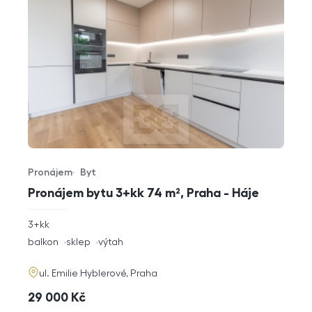
Pronájem
Byt
Typ nabídky
Typ nemovitosti
Pronájem bytu 3+kk 74 m², Praha - Háje
rozměry
3+kk
dispozice
funkce
balkon
sklep
výtah
adresa
ul. Emilie Hyblerové, Praha
cena
29 000
Kč