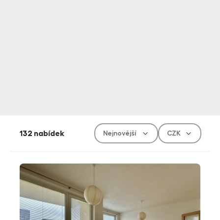
Řazen
Měn
132
nabídek