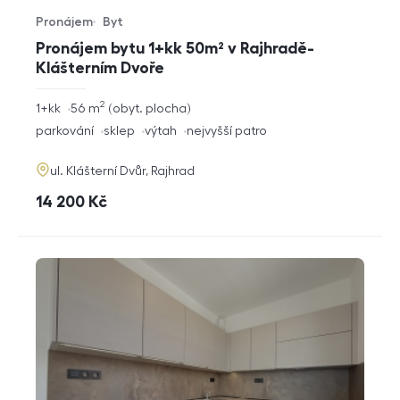
Pronájem
Byt
Typ nabídky
Typ nemovitosti
Pronájem bytu 1+kk 50m² v Rajhradě-
Klášterním Dvoře
2
rozměry
1+kk
56
m
obyt. plocha
dispozice
funkce
parkování
sklep
výtah
nejvyšší patro
adresa
ul. Klášterní Dvůr, Rajhrad
cena
14 200
Kč