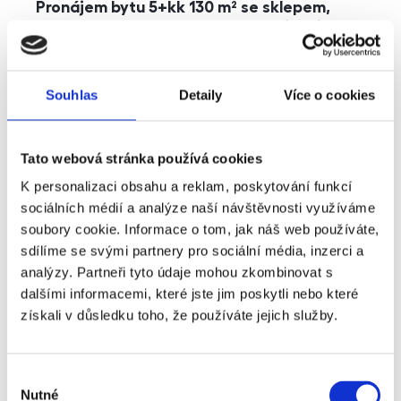
Pronájem bytu 5+kk 130 m² se sklepem,
balkonem a parkováním, Praha - Jinonice
rozměry
5+kk
dispozice
funkce
parkování
balkon
sklep
výtah
Souhlas
Detaily
Více o cookies
adresa
ul. Kohoutových, Praha
Tato webová stránka používá cookies
cena
49 000
Kč
K personalizaci obsahu a reklam, poskytování funkcí
sociálních médií a analýze naší návštěvnosti využíváme
soubory cookie. Informace o tom, jak náš web používáte,
sdílíme se svými partnery pro sociální média, inzerci a
analýzy. Partneři tyto údaje mohou zkombinovat s
dalšími informacemi, které jste jim poskytli nebo které
získali v důsledku toho, že používáte jejich služby.
Výběr
Nutné
souhlasu