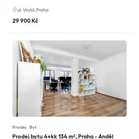
adresa
ul. Vlnitá, Praha
cena
29 900
Kč
Prodej
Byt
Typ nabídky
Typ nemovitosti
Prodej bytu 4+kk 134 m², Praha - Anděl