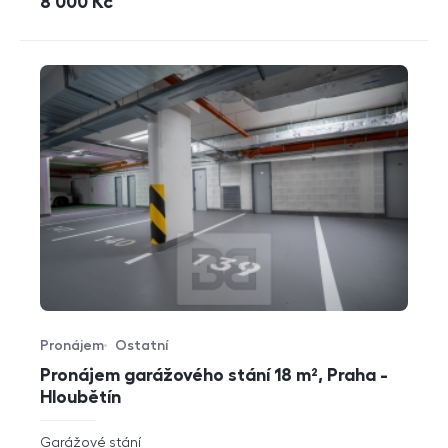
cena
8 000
Kč
Pronájem
Ostatní
Typ nabídky
Typ nemovitosti
Pronájem garážového stání 18 m², Praha -
Hloubětín
rozměry
Garážové stání