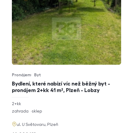
Pronájem
Byt
Typ nabídky
Typ nemovitosti
Bydlení, které nabízí víc než běžný byt -
pronájem 2+kk 41 m², Plzeň - Lobzy
rozměry
2+kk
dispozice
funkce
zahrada
sklep
adresa
ul. U Světovaru, Plzeň