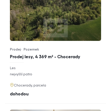
Prodej
Pozemek
Typ nabídky
Typ nemovitosti
Prodej lesy, 4 369 m² - Chocerady
rozměry
Les
dispozice
funkce
nejvyšší patro
adresa
Chocerady, parcela
cena
dohodou