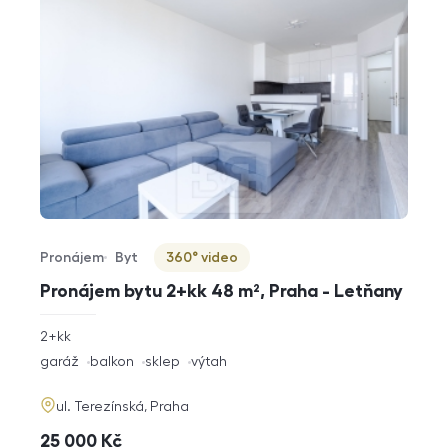
Pronájem
Byt
360° video
Typ nabídky
Typ nemovitosti
Virtuální prohlídka
Pronájem bytu 2+kk 48 m², Praha - Letňany
rozměry
2+kk
dispozice
funkce
garáž
balkon
sklep
výtah
adresa
ul. Terezínská, Praha
cena
25 000
Kč