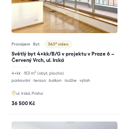
Pronájem
Byt
360° video
Typ nabídky
Typ nemovitosti
Virtuální prohlídka
Světlý byt 4+kk/B/G v projektu v Praze 6 –
Červený Vrch, ul. Irská
2
rozměry
4+kk
153
m
obyt. plocha
dispozice
funkce
parkování
terasa
balkon
lodžie
výtah
adresa
ul. Irská, Praha
cena
36 500
Kč