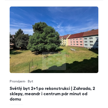
Pronájem
Byt
Typ nabídky
Typ nemovitosti
Světlý byt 2+1 po rekonstrukci | Zahrada, 2
sklepy, meandr i centrum pár minut od
domu