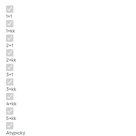
Dispozice
1+1
1+kk
2+1
2+kk
3+1
3+kk
4+kk
5+kk
Atypický