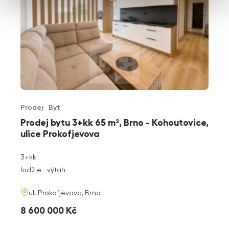
Prodej
Byt
Typ nabídky
Typ nemovitosti
Prodej bytu 3+kk 65 m², Brno - Kohoutovice,
ulice Prokofjevova
rozměry
3+kk
dispozice
funkce
lodžie
výtah
adresa
ul. Prokofjevova, Brno
cena
8 600 000
Kč