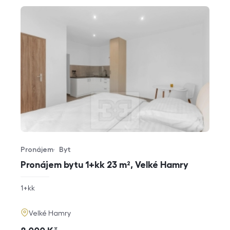
Pronájem
Byt
Typ nabídky
Typ nemovitosti
Pronájem bytu 1+kk 23 m², Velké Hamry
rozměry
1+kk
dispozice
funkce
adresa
Velké Hamry