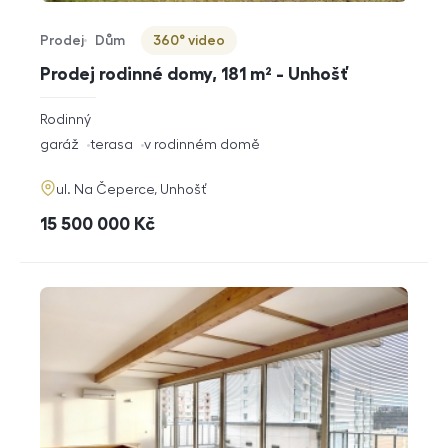
Prodej
Dům
360° video
Typ nabídky
Typ nemovitosti
Virtuální prohlídka
Prodej rodinné domy, 181 m² - Unhošť
rozměry
Rodinný
dispozice
funkce
garáž
terasa
v rodinném domě
adresa
ul. Na Čeperce, Unhošť
cena
15 500 000
Kč