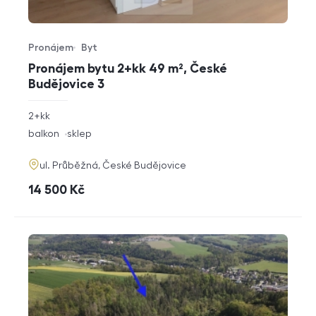
Pronájem
Byt
Typ nabídky
Typ nemovitosti
Pronájem bytu 2+kk 49 m², České
Budějovice 3
rozměry
2+kk
dispozice
funkce
balkon
sklep
adresa
ul. Průběžná, České Budějovice
cena
14 500
Kč