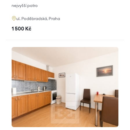
dispozice
funkce
nejvyšší patro
adresa
ul. Poděbradská, Praha
cena
1 500
Kč