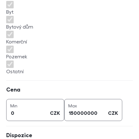
Byt
Bytový dům
Komerční
Pozemek
Ostatní
Cena
Cena
cena (
CZK
)
cena (
CZK
)
Min
Max
CZK
CZK
Dispozice