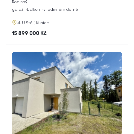
rozměry
Rodinný
dispozice
funkce
garáž
balkon
v rodinném domě
adresa
ul. U Stájí, Kunice
cena
15 899 000
Kč