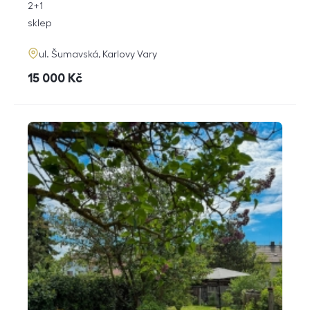
rozměry
2+1
dispozice
funkce
sklep
adresa
ul. Šumavská, Karlovy Vary
cena
15 000
Kč