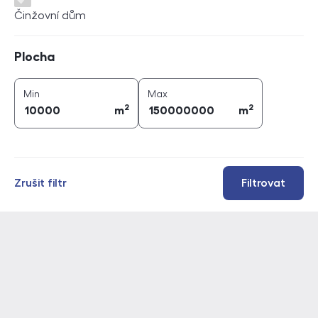
Činžovní dům
Plocha
Plocha
2
2
plocha (
m
)
plocha (
m
)
Min
Max
2
2
m
m
Zrušit filtr
Filtrovat