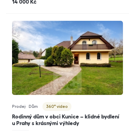
cena
14 000
Kč
Prodej
Dům
360° video
Typ nabídky
Typ nemovitosti
Virtuální prohlídka
Rodinný dům v obci Kunice – klidné bydlení
u Prahy s krásnými výhledy