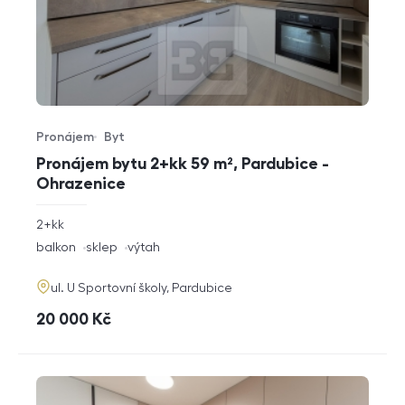
Pronájem
Byt
Typ nabídky
Typ nemovitosti
Pronájem bytu 2+kk 59 m², Pardubice -
Ohrazenice
rozměry
2+kk
dispozice
funkce
balkon
sklep
výtah
adresa
ul. U Sportovní školy, Pardubice
cena
20 000
Kč