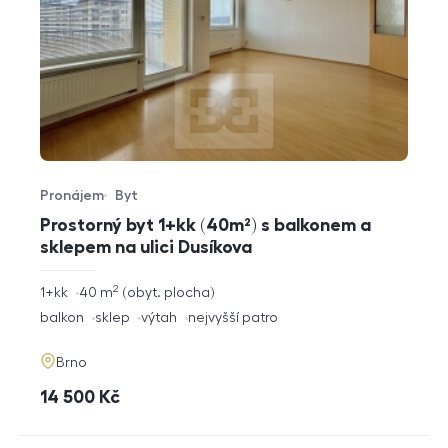
Pronájem
Byt
Typ nabídky
Typ nemovitosti
Prostorný byt 1+kk (40m²) s balkonem a
sklepem na ulici Dusíkova
2
rozměry
1+kk
40
m
obyt. plocha
dispozice
funkce
balkon
sklep
výtah
nejvyšší patro
adresa
Brno
cena
14 500
Kč