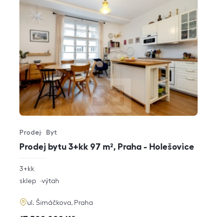
Prodej
Byt
Typ nabídky
Typ nemovitosti
Prodej bytu 3+kk 97 m², Praha - Holešovice
rozměry
3+kk
dispozice
funkce
sklep
výtah
adresa
ul. Šimáčkova, Praha