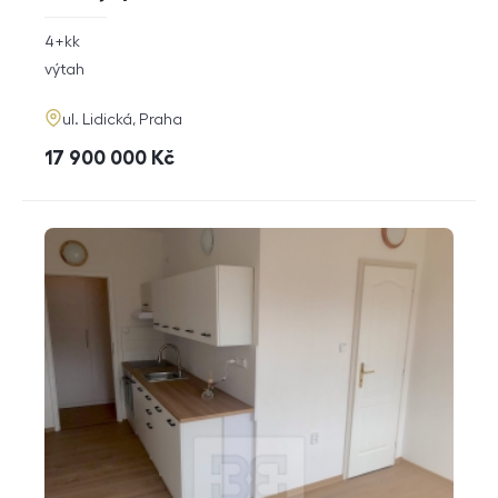
rozměry
4+kk
dispozice
funkce
výtah
adresa
ul. Lidická, Praha
cena
17 900 000
Kč