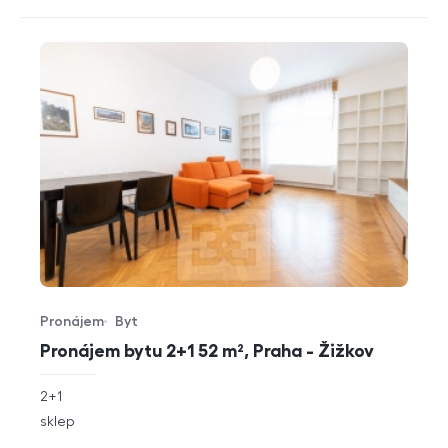
Pronájem
Byt
Typ nabídky
Typ nemovitosti
Pronájem bytu 2+1 52 m², Praha - Žižkov
rozměry
2+1
dispozice
funkce
sklep