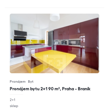
Pronájem
Byt
Typ nabídky
Typ nemovitosti
Pronájem bytu 2+1 90 m², Praha - Braník
rozměry
2+1
dispozice
funkce
sklep