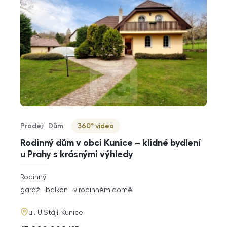
Prodej
Dům
360° video
Typ nabídky
Typ nemovitosti
Virtuální prohlídka
Rodinný dům v obci Kunice – klidné bydlení
u Prahy s krásnými výhledy
rozměry
Rodinný
dispozice
funkce
garáž
balkon
v rodinném domě
adresa
ul. U Stájí, Kunice