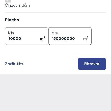
Činžovní dům
Plocha
Plocha
2
2
plocha (
m
)
plocha (
m
)
Min
Max
2
2
m
m
Zrušit filtr
Filtrovat