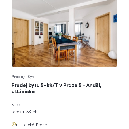
Prodej
Byt
Typ nabídky
Typ nemovitosti
Prodej bytu 5+kk/T v Praze 5 - Anděl,
ul.Lidická
rozměry
5+kk
dispozice
funkce
terasa
výtah
adresa
ul. Lidická, Praha