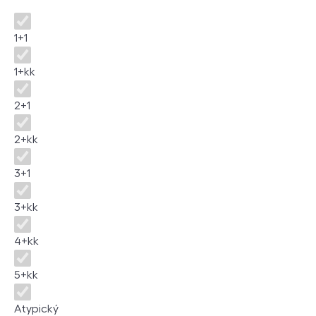
Dispozice
1+1
1+kk
2+1
2+kk
3+1
3+kk
4+kk
5+kk
Atypický