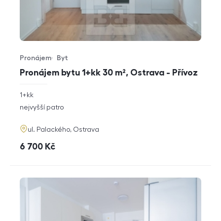
Pronájem
Byt
Typ nabídky
Typ nemovitosti
Pronájem bytu 1+kk 30 m², Ostrava - Přívoz
rozměry
1+kk
dispozice
funkce
nejvyšší patro
adresa
ul. Palackého, Ostrava
cena
6 700
Kč