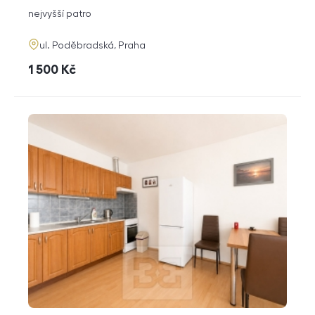
dispozice
funkce
nejvyšší patro
adresa
ul. Poděbradská, Praha
cena
1 500
Kč