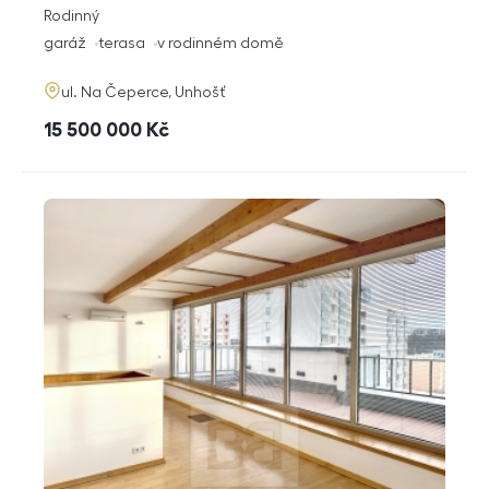
rozměry
Rodinný
dispozice
funkce
garáž
terasa
v rodinném domě
adresa
ul. Na Čeperce, Unhošť
cena
15 500 000
Kč