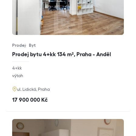
Prodej
Byt
Typ nabídky
Typ nemovitosti
Prodej bytu 4+kk 134 m², Praha - Anděl
rozměry
4+kk
dispozice
funkce
výtah
adresa
ul. Lidická, Praha
cena
17 900 000
Kč