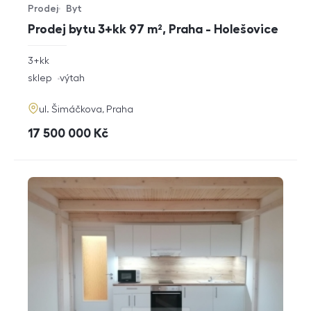
Prodej
Byt
Typ nabídky
Typ nemovitosti
Prodej bytu 3+kk 97 m², Praha - Holešovice
rozměry
3+kk
dispozice
funkce
sklep
výtah
adresa
ul. Šimáčkova, Praha
cena
17 500 000
Kč