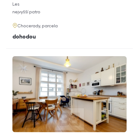
rozměry
Les
dispozice
funkce
nejvyšší patro
adresa
Chocerady, parcela
cena
dohodou