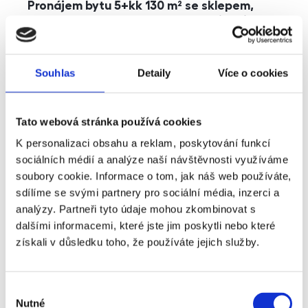
Pronájem bytu 5+kk 130 m² se sklepem,
balkonem a parkováním, Praha - Jinonice
rozměry
5+kk
dispozice
funkce
parkování
balkon
sklep
výtah
Souhlas
Detaily
Více o cookies
adresa
ul. Kohoutových, Praha
Tato webová stránka používá cookies
cena
49 000
Kč
K personalizaci obsahu a reklam, poskytování funkcí
sociálních médií a analýze naší návštěvnosti využíváme
soubory cookie. Informace o tom, jak náš web používáte,
sdílíme se svými partnery pro sociální média, inzerci a
analýzy. Partneři tyto údaje mohou zkombinovat s
dalšími informacemi, které jste jim poskytli nebo které
získali v důsledku toho, že používáte jejich služby.
Výběr
Nutné
souhlasu