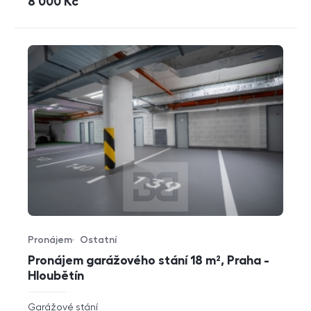
cena
8 000
Kč
Pronájem
Ostatní
Typ nabídky
Typ nemovitosti
Pronájem garážového stání 18 m², Praha -
Hloubětín
rozměry
Garážové stání