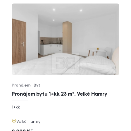
Pronájem
Byt
Typ nabídky
Typ nemovitosti
Pronájem bytu 1+kk 23 m², Velké Hamry
rozměry
1+kk
dispozice
funkce
adresa
Velké Hamry