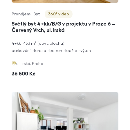
Pronájem
Byt
360° video
Typ nabídky
Typ nemovitosti
Virtuální prohlídka
Světlý byt 4+kk/B/G v projektu v Praze 6 –
Červený Vrch, ul. Irská
2
rozměry
4+kk
153
m
obyt. plocha
dispozice
funkce
parkování
terasa
balkon
lodžie
výtah
adresa
ul. Irská, Praha
cena
36 500
Kč