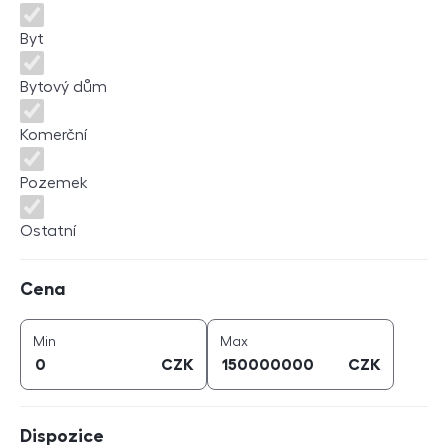
Byt
Bytový dům
Komerční
Pozemek
Ostatní
Cena
Cena
cena (
CZK
)
cena (
CZK
)
Min
Max
CZK
CZK
Dispozice