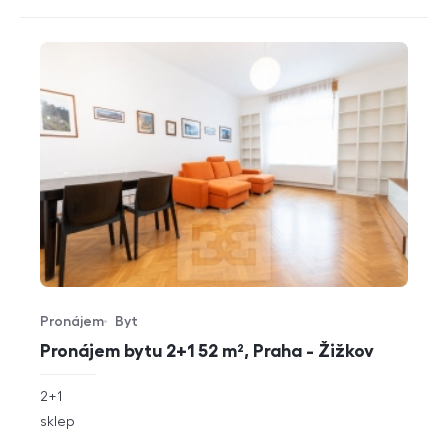
Pronájem
Byt
Typ nabídky
Typ nemovitosti
Pronájem bytu 2+1 52 m², Praha - Žižkov
rozměry
2+1
dispozice
funkce
sklep