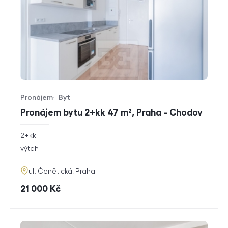
Pronájem
Byt
Typ nabídky
Typ nemovitosti
Pronájem bytu 2+kk 47 m², Praha - Chodov
rozměry
2+kk
dispozice
funkce
výtah
adresa
ul. Čenětická, Praha
cena
21 000
Kč