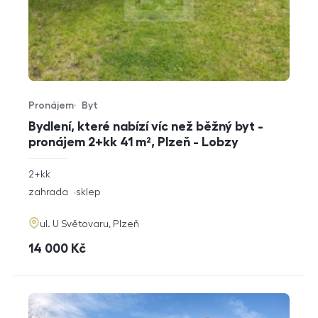
Pronájem
Byt
Typ nabídky
Typ nemovitosti
Bydlení, které nabízí víc než běžný byt -
pronájem 2+kk 41 m², Plzeň - Lobzy
rozměry
2+kk
dispozice
funkce
zahrada
sklep
adresa
ul. U Světovaru, Plzeň
cena
14 000
Kč