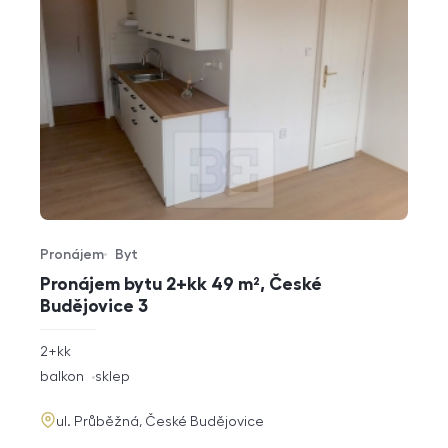
Pronájem
Byt
Typ nabídky
Typ nemovitosti
Pronájem bytu 2+kk 49 m², České
Budějovice 3
rozměry
2+kk
dispozice
funkce
balkon
sklep
adresa
ul. Průběžná, České Budějovice