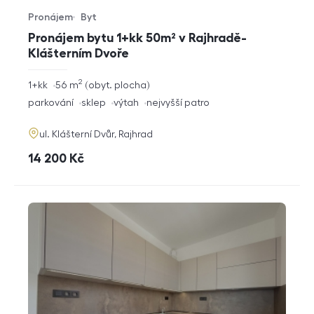
Pronájem
Byt
Typ nabídky
Typ nemovitosti
Pronájem bytu 1+kk 50m² v Rajhradě-
Klášterním Dvoře
2
rozměry
1+kk
56
m
obyt. plocha
dispozice
funkce
parkování
sklep
výtah
nejvyšší patro
adresa
ul. Klášterní Dvůr, Rajhrad
cena
14 200
Kč