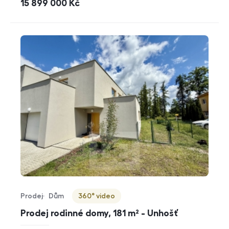
cena
15 899 000
Kč
Prodej
Dům
360° video
Typ nabídky
Typ nemovitosti
Virtuální prohlídka
Prodej rodinné domy, 181 m² - Unhošť