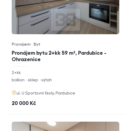
Pronájem
Byt
Typ nabídky
Typ nemovitosti
Pronájem bytu 2+kk 59 m², Pardubice -
Ohrazenice
rozměry
2+kk
dispozice
funkce
balkon
sklep
výtah
adresa
ul. U Sportovní školy, Pardubice
cena
20 000
Kč