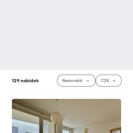
Řazen
Měn
129
nabídek