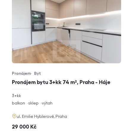
Pronájem
Byt
Typ nabídky
Typ nemovitosti
Pronájem bytu 3+kk 74 m², Praha - Háje
rozměry
3+kk
dispozice
funkce
balkon
sklep
výtah
adresa
ul. Emilie Hyblerové, Praha
cena
29 000
Kč