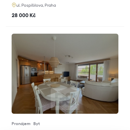
adresa
ul. Pospíšilova, Praha
cena
28 000
Kč
Pronájem
Byt
Typ nabídky
Typ nemovitosti