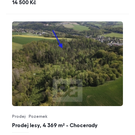
cena
14 500
Kč
Prodej
Pozemek
Typ nabídky
Typ nemovitosti
Prodej lesy, 4 369 m² - Chocerady