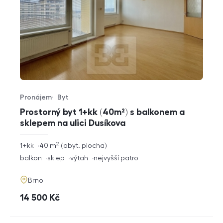
Pronájem
Byt
Typ nabídky
Typ nemovitosti
Prostorný byt 1+kk (40m²) s balkonem a
sklepem na ulici Dusíkova
2
rozměry
1+kk
40
m
obyt. plocha
dispozice
funkce
balkon
sklep
výtah
nejvyšší patro
adresa
Brno
cena
14 500
Kč