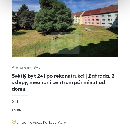
Pronájem
Byt
Typ nabídky
Typ nemovitosti
Světlý byt 2+1 po rekonstrukci | Zahrada, 2
sklepy, meandr i centrum pár minut od
domu
rozměry
2+1
dispozice
funkce
sklep
adresa
ul. Šumavská, Karlovy Vary