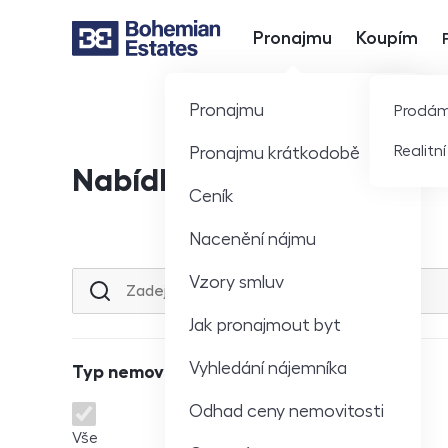
Pronajmu
Koupím
Hlavní nabídka
Pronajmu
Prodá
Realitn
Pronajmu krátkodobě
Nabídka nemovitostí
Ceník
Nacenění nájmu
Vzory smluv
Lokalita nebo ulice
Jak pronajmout byt
Vyhledání nájemníka
Typ nemovitosti
Odhad ceny nemovitosti
Typ nemovitosti
Vše