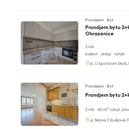
Pronájem
Byt
Typ nabídky
Typ nemovitosti
Pronájem bytu 2+k
Ohrazenice
rozměry
2+kk
dispozice
funkce
balkon
sklep
výtah
adresa
ul. U Sportovní školy
Pronájem
Byt
Typ nabídky
Typ nemovitosti
Pronájem bytu 2+
2
rozměry
2+kk
40
m
obyt. plo
dispozice
funkce
adresa
ul. Marie Cibulkové, 