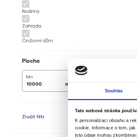
Rodinný
Zahrada
Činžovní dům
Plocha
Plocha
2
2
plocha (
m
)
plocha (
m
)
Min
Max
2
2
m
m
Souhlas
Tato webová stránka použív
Zrušit filtr
K personalizaci obsahu a re
cookie. Informace o tom, jak
tyto údaje mohou zkombinovat