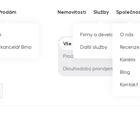
Prodám
Nemovitosti
Služby
Společno
m
Firmy a developeři
O nás
Typ nabídky
Vše
í kancelář Brno
Další služby
Recenze
Prodej
Kariéra
Dlouhodobý pronájem
Blog
Kontakt