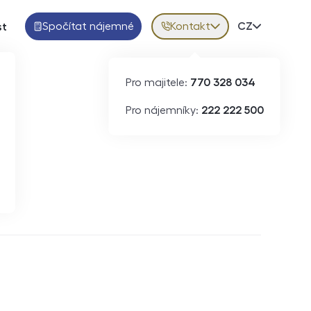
Spočítat nájemné
Kontakt
Volba jazy
CZ
st
Pro majitele:
770 328 034
Pro nájemníky:
222 222 500
Krátkodobý pronájem