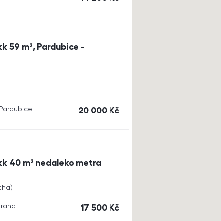
k 59 m², Pardubice -
, Pardubice
cena
20 000
Kč
kk 40 m² nedaleko metra
cha
Praha
cena
17 500
Kč