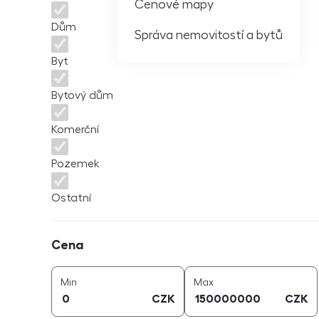
Cenové mapy
Dům
Správa nemovitostí a bytů
Byt
Bytový dům
Komerční
Pozemek
Ostatní
Cena
Cena
cena (
CZK
)
cena (
CZK
)
Min
Max
CZK
CZK