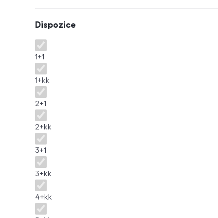
Dispozice
Dispozice
1+1
1+kk
2+1
2+kk
3+1
3+kk
4+kk