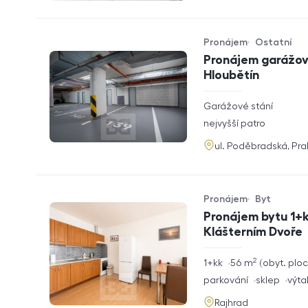
Pronájem
Ostatní
Typ nabídky
Typ nemovitosti
Pronájem garážové
Hloubětín
rozměry
Garážové stání
dispozice
funkce
nejvyšší patro
adresa
ul. Poděbradská, Pr
Pronájem
Byt
Typ nabídky
Typ nemovitosti
Pronájem bytu 1+k
Klášterním Dvoře
2
rozměry
1+kk
56
m
obyt. plo
dispozice
funkce
parkování
sklep
výta
adresa
Rajhrad