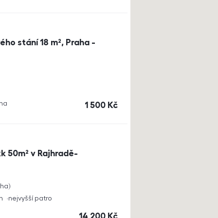
ho stání 18 m², Praha -
aha
cena
1 500
Kč
k 50m² v Rajhradě-
cha
h
nejvyšší patro
cena
14 200
Kč