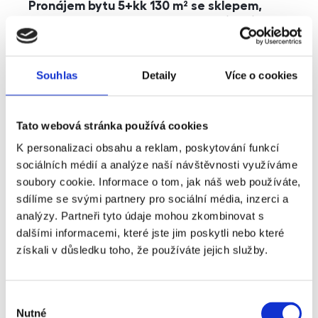
Pronájem bytu 5+kk 130 m² se sklepem,
balkonem a parkováním, Praha - Jinonice
rozměry
5+kk
dispozice
funkce
parkování
balkon
sklep
výtah
Souhlas
Detaily
Více o cookies
adresa
ul. Kohoutových, Praha
Tato webová stránka používá cookies
cena
49 000
Kč
K personalizaci obsahu a reklam, poskytování funkcí
sociálních médií a analýze naší návštěvnosti využíváme
soubory cookie. Informace o tom, jak náš web používáte,
sdílíme se svými partnery pro sociální média, inzerci a
analýzy. Partneři tyto údaje mohou zkombinovat s
dalšími informacemi, které jste jim poskytli nebo které
získali v důsledku toho, že používáte jejich služby.
Výběr
Nutné
souhlasu