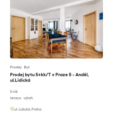
Prodej
Byt
Typ nabídky
Typ nemovitosti
Prodej bytu 5+kk/T v Praze 5 - Anděl,
ul.Lidická
rozměry
5+kk
dispozice
funkce
terasa
výtah
adresa
ul. Lidická, Praha