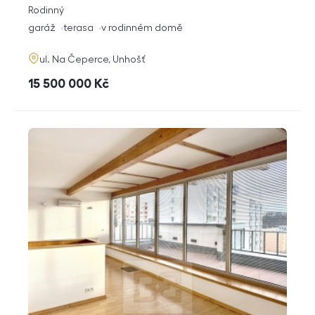
rozměry
Rodinný
dispozice
funkce
garáž
terasa
v rodinném domě
adresa
ul. Na Čeperce, Unhošť
cena
15 500 000
Kč