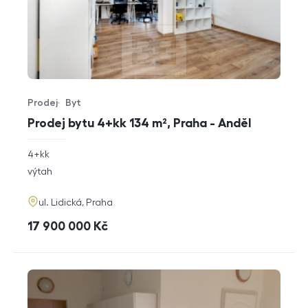
Prodej
Byt
Typ nabídky
Typ nemovitosti
Prodej bytu 4+kk 134 m², Praha - Anděl
rozměry
4+kk
dispozice
funkce
výtah
adresa
ul. Lidická, Praha
cena
17 900 000
Kč