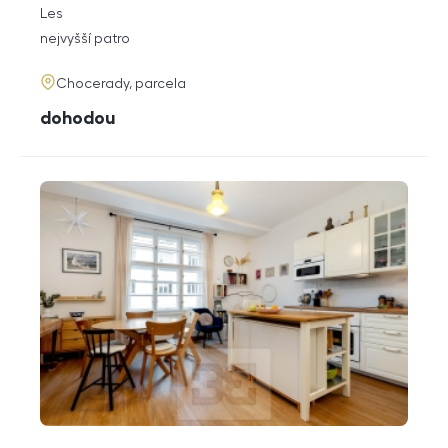
rozměry
Les
dispozice
funkce
nejvyšší patro
adresa
Chocerady, parcela
cena
dohodou