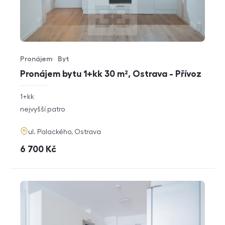
Pronájem
Byt
Typ nabídky
Typ nemovitosti
Pronájem bytu 1+kk 30 m², Ostrava - Přívoz
rozměry
1+kk
dispozice
funkce
nejvyšší patro
adresa
ul. Palackého, Ostrava
cena
6 700
Kč