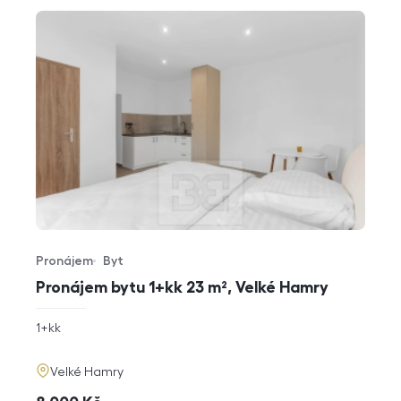
Pronájem
Byt
Typ nabídky
Typ nemovitosti
Pronájem bytu 1+kk 23 m², Velké Hamry
rozměry
1+kk
dispozice
funkce
adresa
Velké Hamry