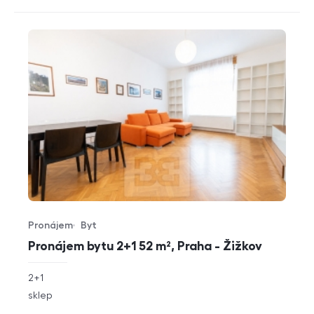
Pronájem
Byt
Typ nabídky
Typ nemovitosti
Pronájem bytu 2+1 52 m², Praha - Žižkov
rozměry
2+1
dispozice
funkce
sklep