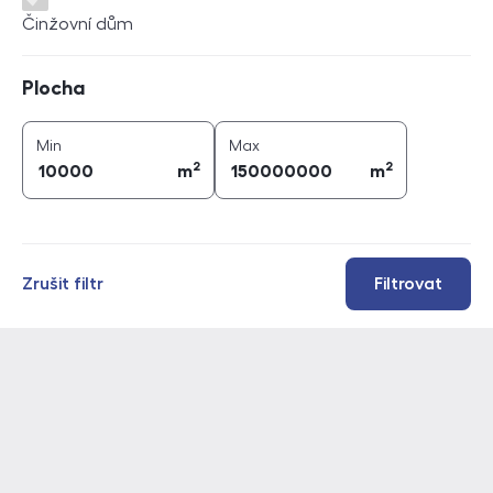
Činžovní dům
Plocha
Plocha
2
2
plocha (
m
)
plocha (
m
)
Min
Max
2
2
m
m
Zrušit filtr
Filtrovat