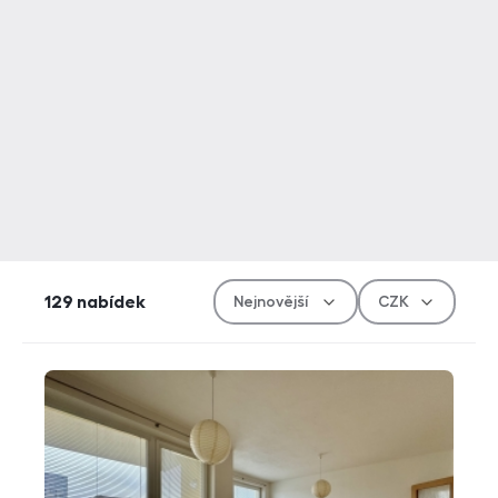
Řazen
Měn
129
nabídek