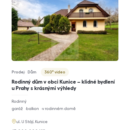
Prodej
Dům
360° video
Typ nabídky
Typ nemovitosti
Virtuální prohlídka
Rodinný dům v obci Kunice – klidné bydlení
u Prahy s krásnými výhledy
rozměry
Rodinný
dispozice
funkce
garáž
balkon
v rodinném domě
adresa
ul. U Stájí, Kunice