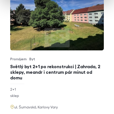
Pronájem
Byt
Typ nabídky
Typ nemovitosti
Světlý byt 2+1 po rekonstrukci | Zahrada, 2
sklepy, meandr i centrum pár minut od
domu
rozměry
2+1
dispozice
funkce
sklep
adresa
ul. Šumavská, Karlovy Vary