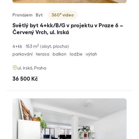
Pronájem
Byt
360° video
Typ nabídky
Typ nemovitosti
Virtuální prohlídka
Světlý byt 4+kk/B/G v projektu v Praze 6 –
Červený Vrch, ul. Irská
2
rozměry
4+kk
153
m
obyt. plocha
dispozice
funkce
parkování
terasa
balkon
lodžie
výtah
adresa
ul. Irská, Praha
cena
36 500
Kč