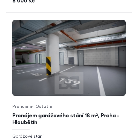
cena
8 000
Kč
Pronájem
Ostatní
Typ nabídky
Typ nemovitosti
Pronájem garážového stání 18 m², Praha -
Hloubětín
rozměry
Garážové stání