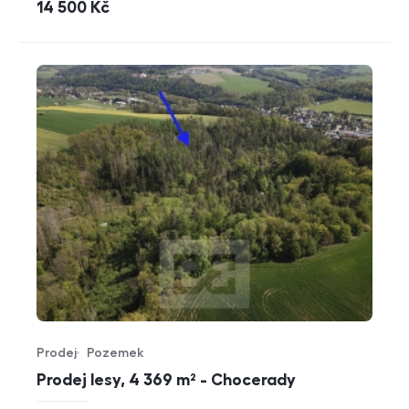
cena
14 500
Kč
Prodej
Pozemek
Typ nabídky
Typ nemovitosti
Prodej lesy, 4 369 m² - Chocerady