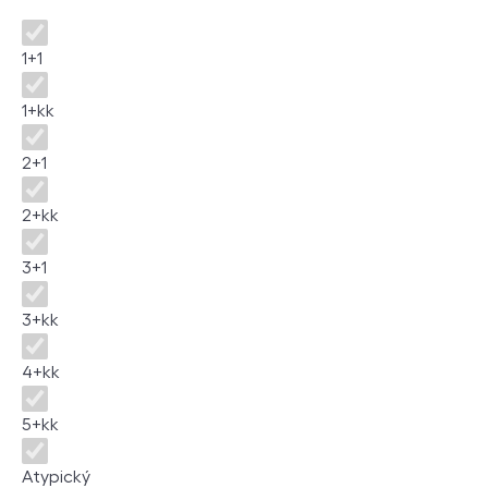
Dispozice
1+1
1+kk
2+1
2+kk
3+1
3+kk
4+kk
5+kk
Atypický