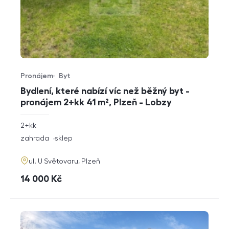
Pronájem
Byt
Typ nabídky
Typ nemovitosti
Bydlení, které nabízí víc než běžný byt -
pronájem 2+kk 41 m², Plzeň - Lobzy
rozměry
2+kk
dispozice
funkce
zahrada
sklep
adresa
ul. U Světovaru, Plzeň
cena
14 000
Kč