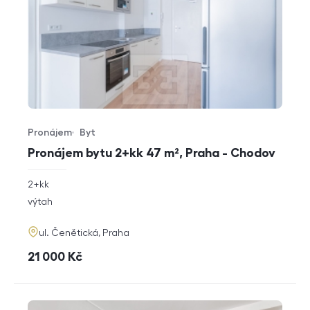
Pronájem
Byt
Typ nabídky
Typ nemovitosti
Pronájem bytu 2+kk 47 m², Praha - Chodov
rozměry
2+kk
dispozice
funkce
výtah
adresa
ul. Čenětická, Praha
cena
21 000
Kč