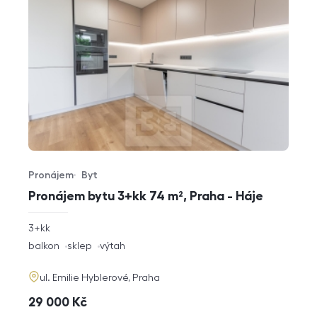
Pronájem
Byt
Typ nabídky
Typ nemovitosti
Pronájem bytu 3+kk 74 m², Praha - Háje
rozměry
3+kk
dispozice
funkce
balkon
sklep
výtah
adresa
ul. Emilie Hyblerové, Praha
cena
29 000
Kč