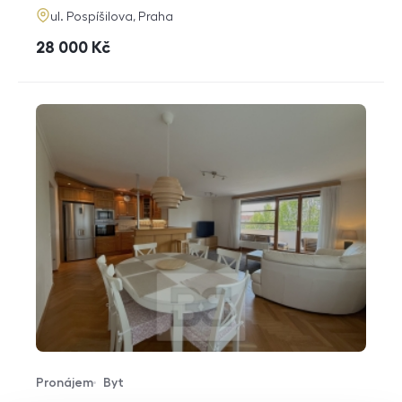
adresa
ul. Pospíšilova, Praha
cena
28 000
Kč
Pronájem
Byt
Typ nabídky
Typ nemovitosti