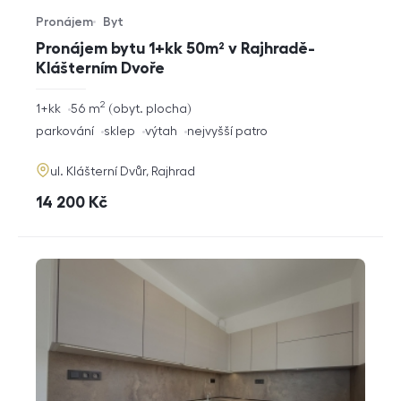
Pronájem
Byt
Typ nabídky
Typ nemovitosti
Pronájem bytu 1+kk 50m² v Rajhradě-
Klášterním Dvoře
2
rozměry
1+kk
56
m
obyt. plocha
dispozice
funkce
parkování
sklep
výtah
nejvyšší patro
adresa
ul. Klášterní Dvůr, Rajhrad
cena
14 200
Kč