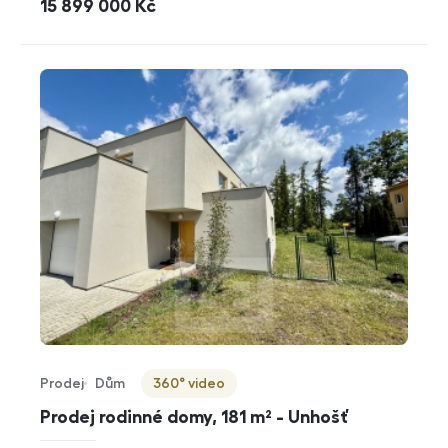
cena
15 899 000
Kč
Prodej
Dům
360° video
Typ nabídky
Typ nemovitosti
Virtuální prohlídka
Prodej rodinné domy, 181 m² - Unhošť