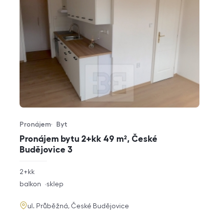
Pronájem
Byt
Typ nabídky
Typ nemovitosti
Pronájem bytu 2+kk 49 m², České
Budějovice 3
rozměry
2+kk
dispozice
funkce
balkon
sklep
adresa
ul. Průběžná, České Budějovice