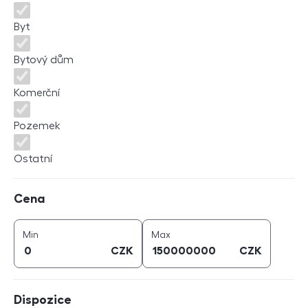
Byt
Bytový dům
Komerční
Pozemek
Ostatní
Cena
Cena
cena (
CZK
)
cena (
CZK
)
Min
Max
CZK
CZK
Dispozice