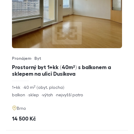
Pronájem
Byt
Typ nabídky
Typ nemovitosti
Prostorný byt 1+kk (40m²) s balkonem a
sklepem na ulici Dusíkova
2
rozměry
1+kk
40
m
obyt. plocha
dispozice
funkce
balkon
sklep
výtah
nejvyšší patro
adresa
Brno
cena
14 500
Kč