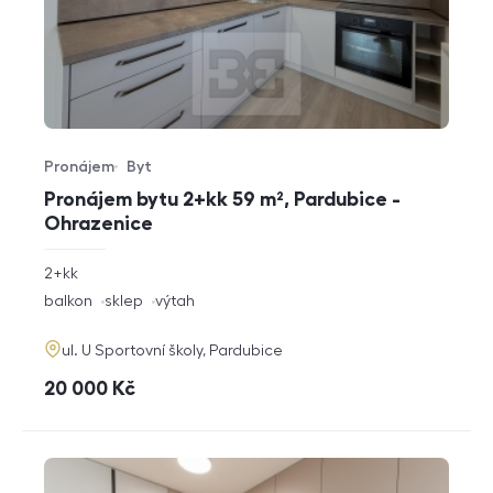
Pronájem
Byt
Typ nabídky
Typ nemovitosti
Pronájem bytu 2+kk 59 m², Pardubice -
Ohrazenice
rozměry
2+kk
dispozice
funkce
balkon
sklep
výtah
adresa
ul. U Sportovní školy, Pardubice
cena
20 000
Kč