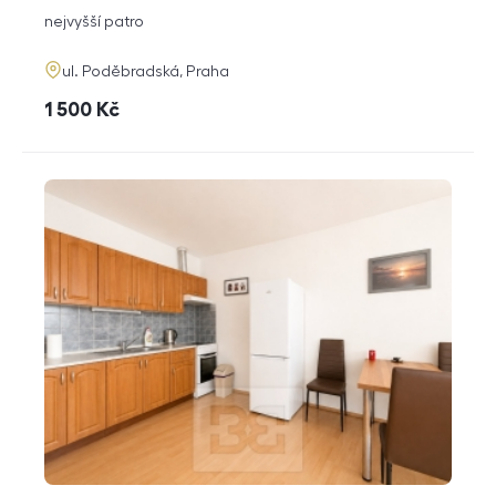
dispozice
funkce
nejvyšší patro
adresa
ul. Poděbradská, Praha
cena
1 500
Kč