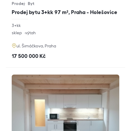
Prodej
Byt
Typ nabídky
Typ nemovitosti
Prodej bytu 3+kk 97 m², Praha - Holešovice
rozměry
3+kk
dispozice
funkce
sklep
výtah
adresa
ul. Šimáčkova, Praha
cena
17 500 000
Kč