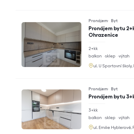
Pronájem
Byt
Typ nabídky
Typ nemovitosti
Pronájem bytu 2+k
Ohrazenice
rozměry
2+kk
dispozice
funkce
balkon
sklep
výtah
adresa
ul. U Sportovní školy
Pronájem
Byt
Typ nabídky
Typ nemovitosti
Pronájem bytu 3+k
rozměry
3+kk
dispozice
funkce
balkon
sklep
výtah
adresa
ul. Emilie Hyblerové,