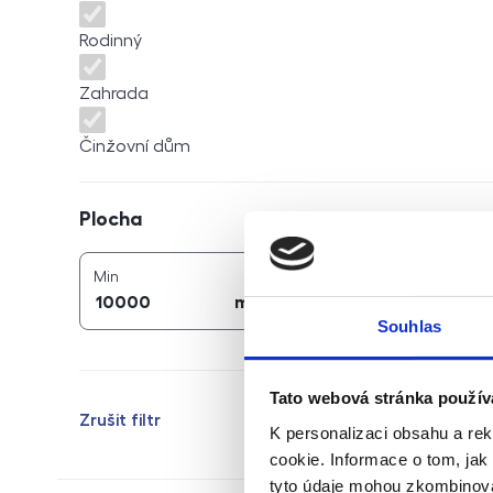
Rodinný
Zahrada
Činžovní dům
Plocha
Plocha
2
2
plocha (
m
)
plocha (
m
)
Min
Max
2
2
m
m
Souhlas
Tato webová stránka použív
Zrušit filtr
K personalizaci obsahu a re
cookie. Informace o tom, jak
tyto údaje mohou zkombinovat