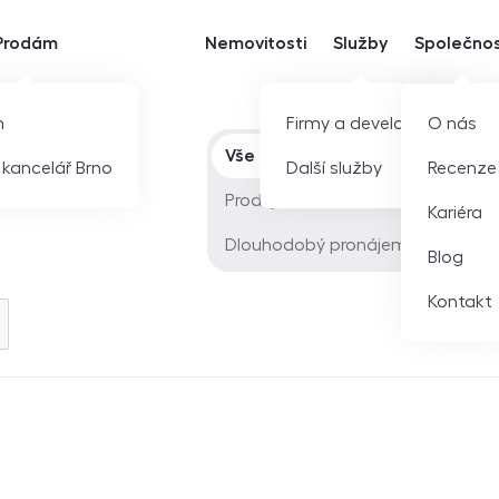
Prodám
Nemovitosti
Služby
Společno
m
Firmy a developeři
O nás
Typ nabídky
Vše
í kancelář Brno
Další služby
Recenze
Prodej
Kariéra
Dlouhodobý pronájem
Blog
Kontakt