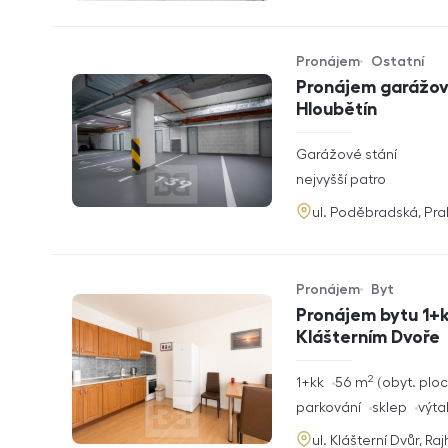
Pronájem
Ostatní
Typ nabídky
Typ nemovitosti
Pronájem garážové
Hloubětín
rozměry
Garážové stání
dispozice
funkce
nejvyšší patro
adresa
ul. Poděbradská, Pr
Pronájem
Byt
Typ nabídky
Typ nemovitosti
Pronájem bytu 1+k
Klášterním Dvoře
2
rozměry
1+kk
56
m
obyt. plo
dispozice
funkce
parkování
sklep
výta
adresa
ul. Klášterní Dvůr, Ra