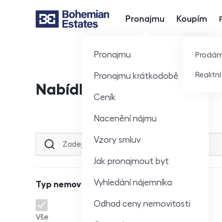
Pronajmu
Koupím
Hlavní nabídka
Pronajmu
Prodá
Realitn
Pronajmu krátkodobě
Nabídka nemovitostí
Ceník
Nacenění nájmu
Vzory smluv
Lokalita nebo ulice
Jak pronajmout byt
Vyhledání nájemníka
Typ nemovitosti
Odhad ceny nemovitosti
Typ nemovitosti
Vše