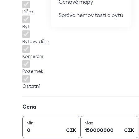
Cenové mapy
Dům
Správa nemovitostí a bytů
Byt
Bytový dům
Komerční
Pozemek
Ostatní
Cena
Cena
cena (
CZK
)
cena (
CZK
)
Min
Max
CZK
CZK