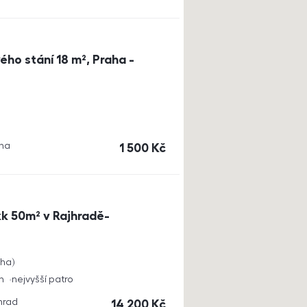
ho stání 18 m², Praha -
aha
cena
1 500
Kč
k 50m² v Rajhradě-
cha
h
nejvyšší patro
jhrad
cena
14 200
Kč