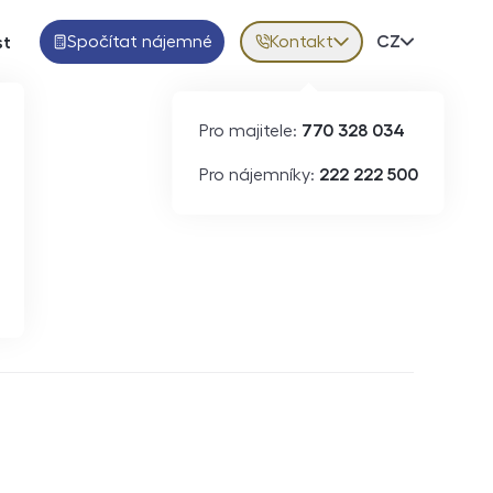
Spočítat nájemné
Kontakt
Volba jazy
CZ
st
Pro majitele:
770 328 034
Pro nájemníky:
222 222 500
Krátkodobý pronájem