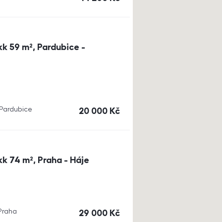
k 59 m², Pardubice -
, Pardubice
cena
20 000
Kč
k 74 m², Praha - Háje
 Praha
cena
29 000
Kč