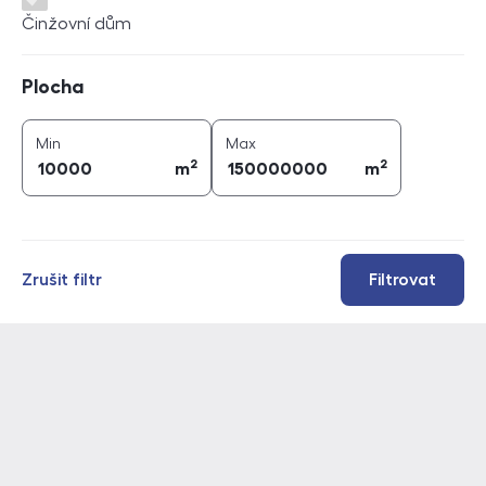
Činžovní dům
Plocha
Plocha
2
2
plocha (
m
)
plocha (
m
)
Min
Max
2
2
m
m
Zrušit filtr
Filtrovat