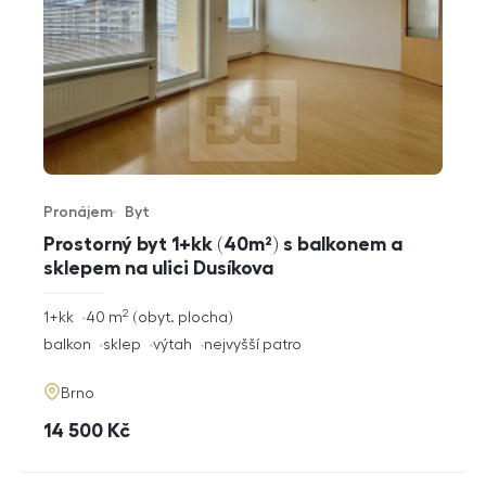
Pronájem
Byt
Typ nabídky
Typ nemovitosti
Prostorný byt 1+kk (40m²) s balkonem a
sklepem na ulici Dusíkova
2
rozměry
1+kk
40
m
obyt. plocha
dispozice
funkce
balkon
sklep
výtah
nejvyšší patro
adresa
Brno
cena
14 500
Kč