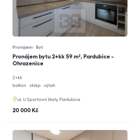
Pronájem
Byt
Typ nabídky
Typ nemovitosti
Pronájem bytu 2+kk 59 m², Pardubice -
Ohrazenice
rozměry
2+kk
dispozice
funkce
balkon
sklep
výtah
adresa
ul. U Sportovní školy, Pardubice
cena
20 000
Kč