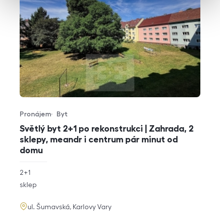
Pronájem
Byt
Typ nabídky
Typ nemovitosti
Světlý byt 2+1 po rekonstrukci | Zahrada, 2
sklepy, meandr i centrum pár minut od
domu
rozměry
2+1
dispozice
funkce
sklep
adresa
ul. Šumavská, Karlovy Vary