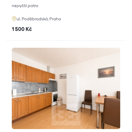
dispozice
funkce
nejvyšší patro
adresa
ul. Poděbradská, Praha
cena
1 500
Kč