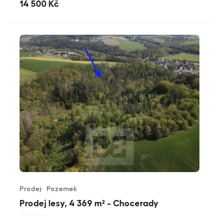
cena
14 500
Kč
Prodej
Pozemek
Typ nabídky
Typ nemovitosti
Prodej lesy, 4 369 m² - Chocerady