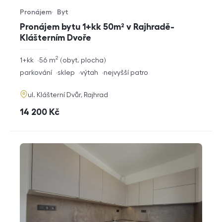
Pronájem
Byt
Typ nabídky
Typ nemovitosti
Pronájem bytu 1+kk 50m² v Rajhradě-
Klášterním Dvoře
2
rozměry
1+kk
56
m
obyt. plocha
dispozice
funkce
parkování
sklep
výtah
nejvyšší patro
adresa
ul. Klášterní Dvůr, Rajhrad
cena
14 200
Kč