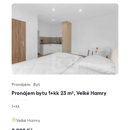
Pronájem
Byt
Typ nabídky
Typ nemovitosti
Pronájem bytu 1+kk 23 m², Velké Hamry
rozměry
1+kk
dispozice
funkce
adresa
Velké Hamry