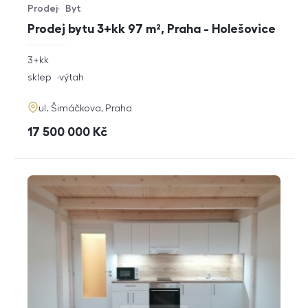
Prodej
Byt
Typ nabídky
Typ nemovitosti
Prodej bytu 3+kk 97 m², Praha - Holešovice
rozměry
3+kk
dispozice
funkce
sklep
výtah
adresa
ul. Šimáčkova, Praha
cena
17 500 000
Kč