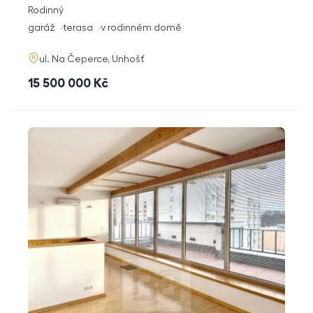
rozměry
Rodinný
dispozice
funkce
garáž
terasa
v rodinném domě
adresa
ul. Na Čeperce, Unhošť
cena
15 500 000
Kč