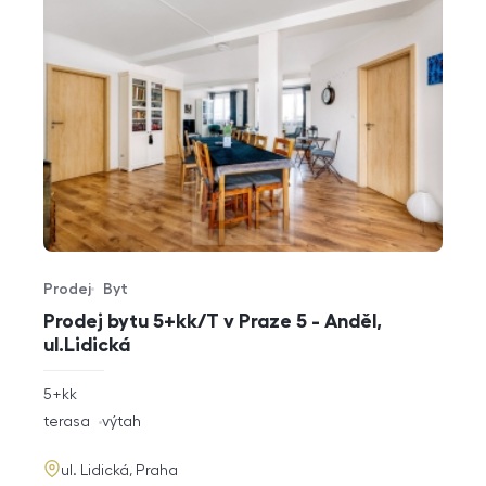
Prodej
Byt
Typ nabídky
Typ nemovitosti
Prodej bytu 5+kk/T v Praze 5 - Anděl,
ul.Lidická
rozměry
5+kk
dispozice
funkce
terasa
výtah
adresa
ul. Lidická, Praha