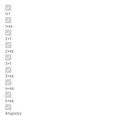
Dispozice
1+1
1+kk
2+1
2+kk
3+1
3+kk
4+kk
5+kk
Atypický