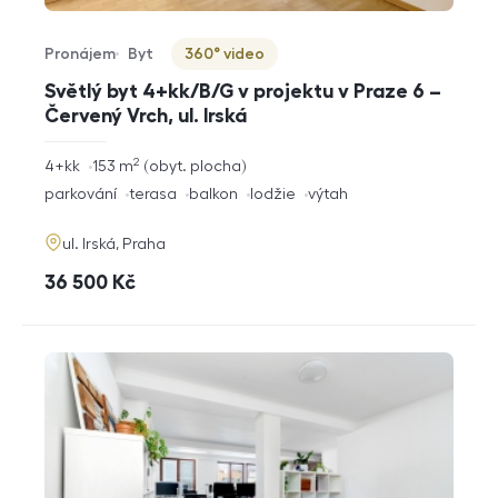
Pronájem
Byt
360° video
Typ nabídky
Typ nemovitosti
Virtuální prohlídka
Světlý byt 4+kk/B/G v projektu v Praze 6 –
Červený Vrch, ul. Irská
2
rozměry
4+kk
153
m
obyt. plocha
dispozice
funkce
parkování
terasa
balkon
lodžie
výtah
adresa
ul. Irská, Praha
cena
36 500
Kč