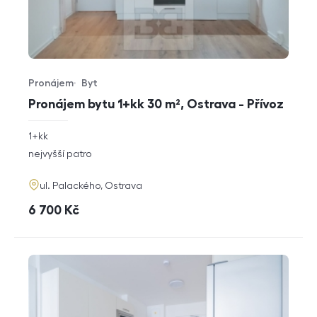
Pronájem
Byt
Typ nabídky
Typ nemovitosti
Pronájem bytu 1+kk 30 m², Ostrava - Přívoz
rozměry
1+kk
dispozice
funkce
nejvyšší patro
adresa
ul. Palackého, Ostrava
cena
6 700
Kč