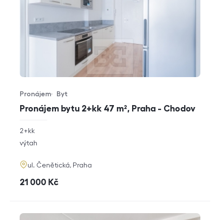
Pronájem
Byt
Typ nabídky
Typ nemovitosti
Pronájem bytu 2+kk 47 m², Praha - Chodov
rozměry
2+kk
dispozice
funkce
výtah
adresa
ul. Čenětická, Praha
cena
21 000
Kč