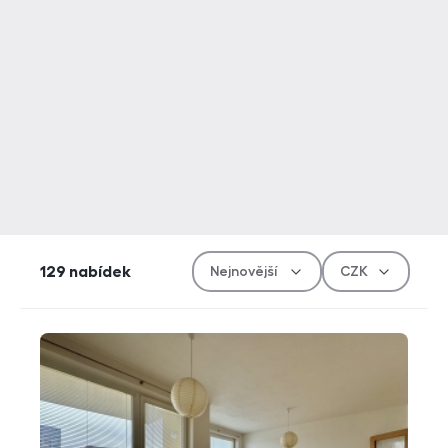
Řazen
Měn
129
nabídek