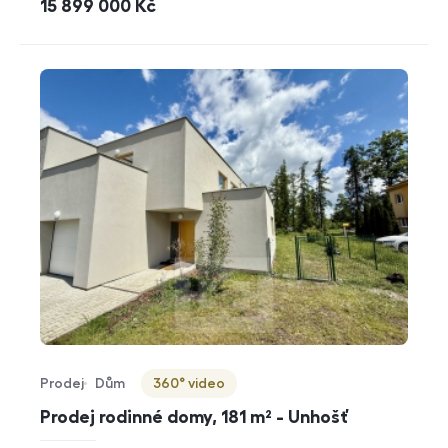
cena
15 899 000
Kč
Prodej
Dům
360° video
Typ nabídky
Typ nemovitosti
Virtuální prohlídka
Prodej rodinné domy, 181 m² - Unhošť