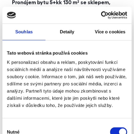
Pronájem bytu 5+kk 130 m² se sklepem,
balkonem a parkováním, Praha - Jinonice
rozměry
5+kk
dispozice
funkce
parkování
balkon
sklep
výtah
Souhlas
Detaily
Více o cookies
adresa
ul. Kohoutových, Praha
Tato webová stránka používá cookies
cena
49 000
Kč
K personalizaci obsahu a reklam, poskytování funkcí
sociálních médií a analýze naší návštěvnosti využíváme
soubory cookie. Informace o tom, jak náš web používáte,
sdílíme se svými partnery pro sociální média, inzerci a
analýzy. Partneři tyto údaje mohou zkombinovat s
dalšími informacemi, které jste jim poskytli nebo které
získali v důsledku toho, že používáte jejich služby.
Výběr
Nutné
souhlasu