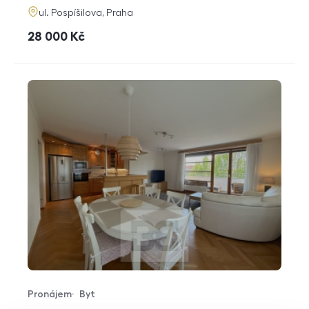
adresa
ul. Pospíšilova, Praha
cena
28 000
Kč
Pronájem
Byt
Typ nabídky
Typ nemovitosti