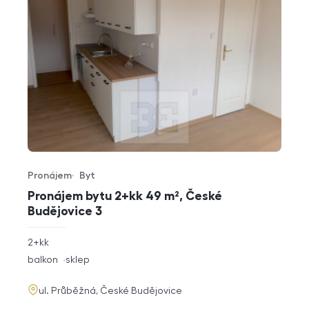
Pronájem
Byt
Typ nabídky
Typ nemovitosti
Pronájem bytu 2+kk 49 m², České
Budějovice 3
rozměry
2+kk
dispozice
funkce
balkon
sklep
adresa
ul. Průběžná, České Budějovice