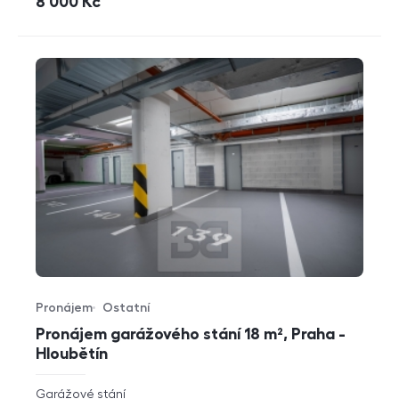
cena
8 000
Kč
Pronájem
Ostatní
Typ nabídky
Typ nemovitosti
Pronájem garážového stání 18 m², Praha -
Hloubětín
rozměry
Garážové stání