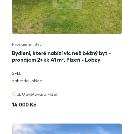
Pronájem
Byt
Typ nabídky
Typ nemovitosti
Bydlení, které nabízí víc než běžný byt -
pronájem 2+kk 41 m², Plzeň - Lobzy
rozměry
2+kk
dispozice
funkce
zahrada
sklep
adresa
ul. U Světovaru, Plzeň
cena
14 000
Kč