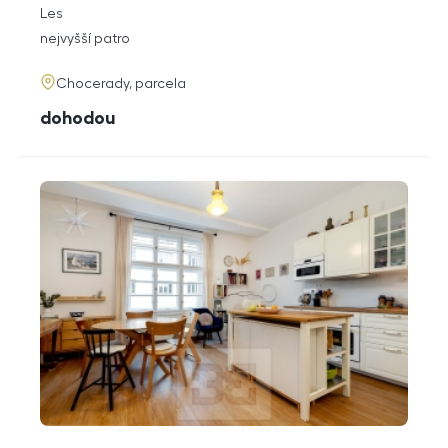
rozměry
Les
dispozice
funkce
nejvyšší patro
adresa
Chocerady, parcela
cena
dohodou