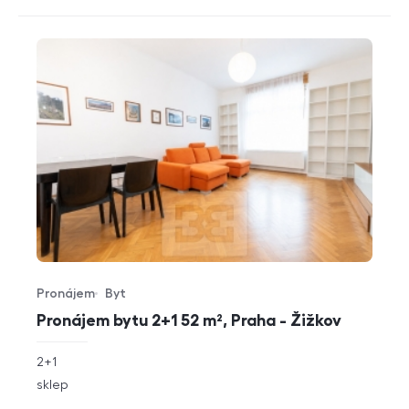
Pronájem
Byt
Typ nabídky
Typ nemovitosti
Pronájem bytu 2+1 52 m², Praha - Žižkov
rozměry
2+1
dispozice
funkce
sklep