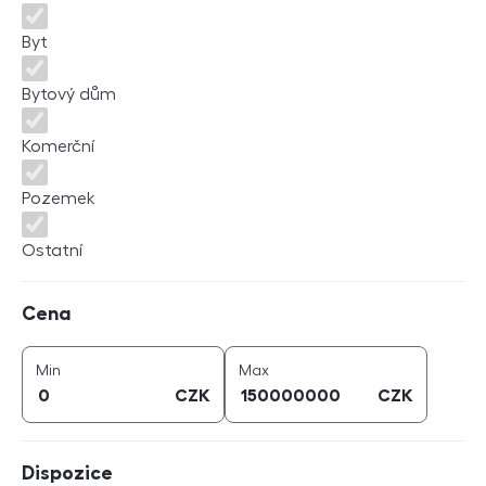
Byt
Bytový dům
Komerční
Pozemek
Ostatní
Cena
Cena
cena (
CZK
)
cena (
CZK
)
Min
Max
CZK
CZK
Dispozice