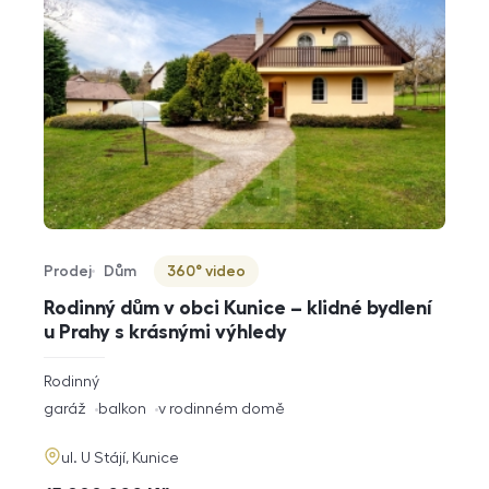
Prodej
Dům
360° video
Typ nabídky
Typ nemovitosti
Virtuální prohlídka
Rodinný dům v obci Kunice – klidné bydlení
u Prahy s krásnými výhledy
rozměry
Rodinný
dispozice
funkce
garáž
balkon
v rodinném domě
adresa
ul. U Stájí, Kunice