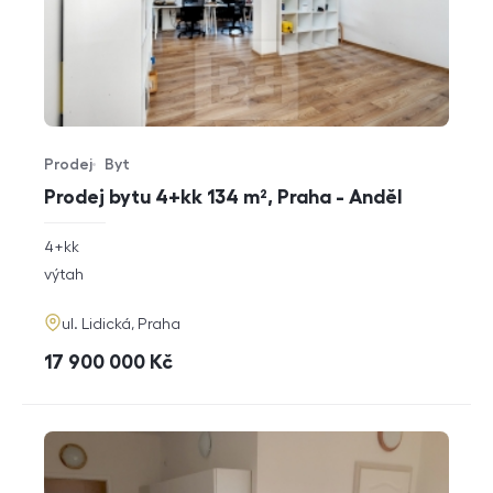
Prodej
Byt
Typ nabídky
Typ nemovitosti
Prodej bytu 4+kk 134 m², Praha - Anděl
rozměry
4+kk
dispozice
funkce
výtah
adresa
ul. Lidická, Praha
cena
17 900 000
Kč