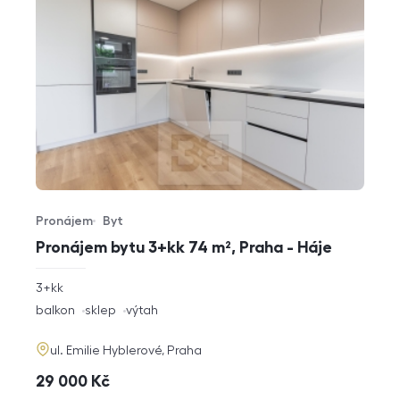
Pronájem
Byt
Typ nabídky
Typ nemovitosti
Pronájem bytu 3+kk 74 m², Praha - Háje
rozměry
3+kk
dispozice
funkce
balkon
sklep
výtah
adresa
ul. Emilie Hyblerové, Praha
cena
29 000
Kč