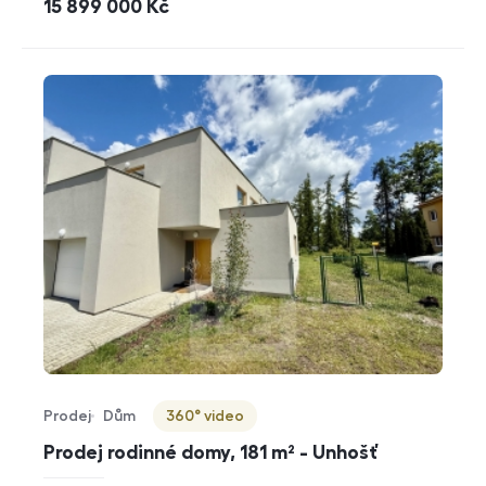
cena
15 899 000
Kč
Prodej
Dům
360° video
Typ nabídky
Typ nemovitosti
Virtuální prohlídka
Prodej rodinné domy, 181 m² - Unhošť