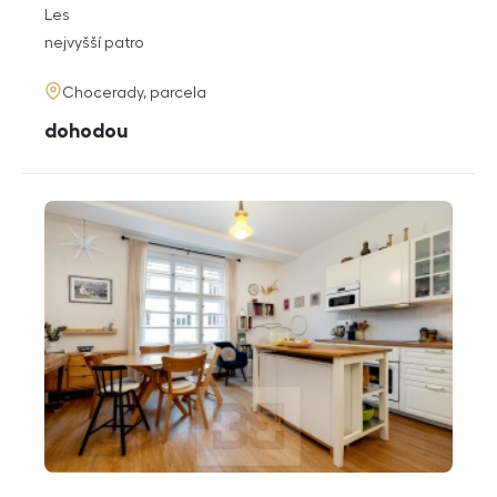
rozměry
Les
dispozice
funkce
nejvyšší patro
adresa
Chocerady, parcela
cena
dohodou