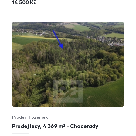
cena
14 500
Kč
Prodej
Pozemek
Typ nabídky
Typ nemovitosti
Prodej lesy, 4 369 m² - Chocerady