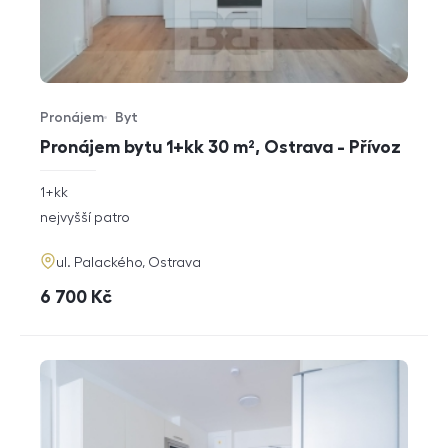
Pronájem
Byt
Typ nabídky
Typ nemovitosti
Pronájem bytu 1+kk 30 m², Ostrava - Přívoz
rozměry
1+kk
dispozice
funkce
nejvyšší patro
adresa
ul. Palackého, Ostrava
cena
6 700
Kč