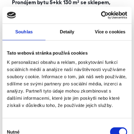
Pronájem bytu 5+kk 130 m² se sklepem,
balkonem a parkováním, Praha - Jinonice
rozměry
5+kk
dispozice
funkce
parkování
balkon
sklep
výtah
Souhlas
Detaily
Více o cookies
adresa
ul. Kohoutových, Praha
Tato webová stránka používá cookies
cena
49 000
Kč
K personalizaci obsahu a reklam, poskytování funkcí
sociálních médií a analýze naší návštěvnosti využíváme
soubory cookie. Informace o tom, jak náš web používáte,
sdílíme se svými partnery pro sociální média, inzerci a
analýzy. Partneři tyto údaje mohou zkombinovat s
dalšími informacemi, které jste jim poskytli nebo které
získali v důsledku toho, že používáte jejich služby.
Výběr
Nutné
souhlasu