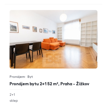
Pronájem
Byt
Typ nabídky
Typ nemovitosti
Pronájem bytu 2+1 52 m², Praha - Žižkov
rozměry
2+1
dispozice
funkce
sklep