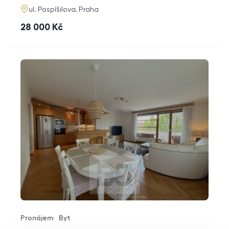
adresa
ul. Pospíšilova, Praha
cena
28 000
Kč
Pronájem
Byt
Typ nabídky
Typ nemovitosti