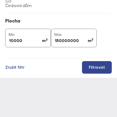
Činžovní dům
Plocha
Plocha
2
2
plocha (
m
)
plocha (
m
)
Min
Max
2
2
m
m
Zrušit filtr
Filtrovat