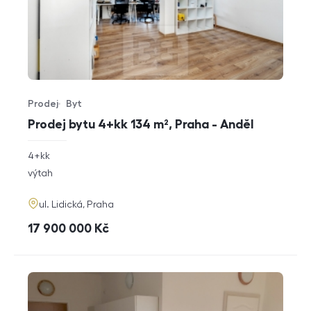
Prodej
Byt
Typ nabídky
Typ nemovitosti
Prodej bytu 4+kk 134 m², Praha - Anděl
rozměry
4+kk
dispozice
funkce
výtah
adresa
ul. Lidická, Praha
cena
17 900 000
Kč