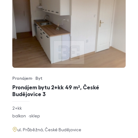
Pronájem
Byt
Typ nabídky
Typ nemovitosti
Pronájem bytu 2+kk 49 m², České
Budějovice 3
rozměry
2+kk
dispozice
funkce
balkon
sklep
adresa
ul. Průběžná, České Budějovice