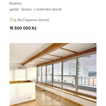
rozměry
Rodinný
dispozice
funkce
garáž
terasa
v rodinném domě
adresa
ul. Na Čeperce, Unhošť
cena
15 500 000
Kč