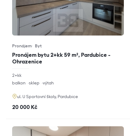
Pronájem
Byt
Typ nabídky
Typ nemovitosti
Pronájem bytu 2+kk 59 m², Pardubice -
Ohrazenice
rozměry
2+kk
dispozice
funkce
balkon
sklep
výtah
adresa
ul. U Sportovní školy, Pardubice
cena
20 000
Kč