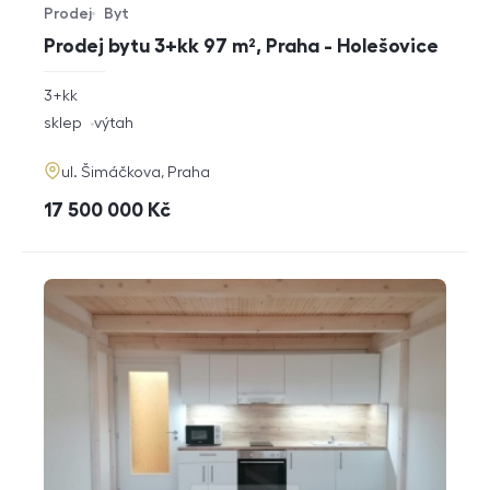
Prodej
Byt
Typ nabídky
Typ nemovitosti
Prodej bytu 3+kk 97 m², Praha - Holešovice
rozměry
3+kk
dispozice
funkce
sklep
výtah
adresa
ul. Šimáčkova, Praha
cena
17 500 000
Kč