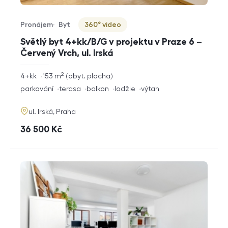
Pronájem
Byt
360° video
Typ nabídky
Typ nemovitosti
Virtuální prohlídka
Světlý byt 4+kk/B/G v projektu v Praze 6 –
Červený Vrch, ul. Irská
2
rozměry
4+kk
153
m
obyt. plocha
dispozice
funkce
parkování
terasa
balkon
lodžie
výtah
adresa
ul. Irská, Praha
cena
36 500
Kč