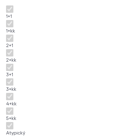
Dispozice
1+1
1+kk
2+1
2+kk
3+1
3+kk
4+kk
5+kk
Atypický