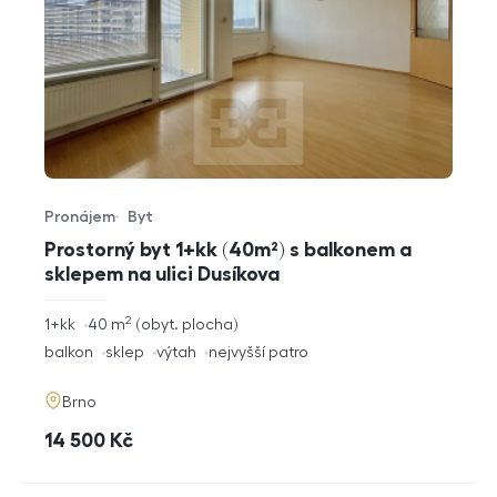
Pronájem
Byt
Typ nabídky
Typ nemovitosti
Prostorný byt 1+kk (40m²) s balkonem a
sklepem na ulici Dusíkova
2
rozměry
1+kk
40
m
obyt. plocha
dispozice
funkce
balkon
sklep
výtah
nejvyšší patro
adresa
Brno
cena
14 500
Kč