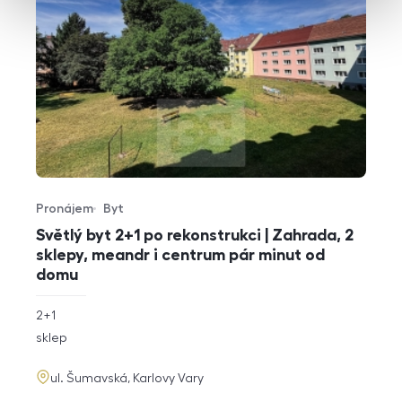
Pronájem
Byt
Typ nabídky
Typ nemovitosti
Světlý byt 2+1 po rekonstrukci | Zahrada, 2
sklepy, meandr i centrum pár minut od
domu
rozměry
2+1
dispozice
funkce
sklep
adresa
ul. Šumavská, Karlovy Vary