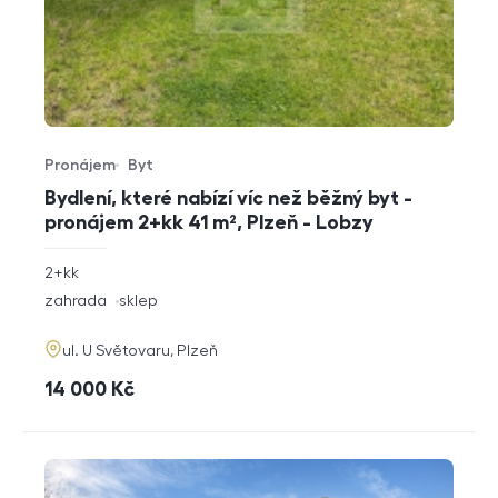
Pronájem
Byt
Typ nabídky
Typ nemovitosti
Bydlení, které nabízí víc než běžný byt -
pronájem 2+kk 41 m², Plzeň - Lobzy
rozměry
2+kk
dispozice
funkce
zahrada
sklep
adresa
ul. U Světovaru, Plzeň
cena
14 000
Kč