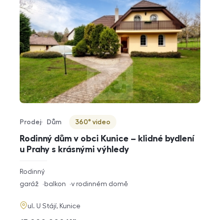
Prodej
Dům
360° video
Typ nabídky
Typ nemovitosti
Virtuální prohlídka
Rodinný dům v obci Kunice – klidné bydlení
u Prahy s krásnými výhledy
rozměry
Rodinný
dispozice
funkce
garáž
balkon
v rodinném domě
adresa
ul. U Stájí, Kunice