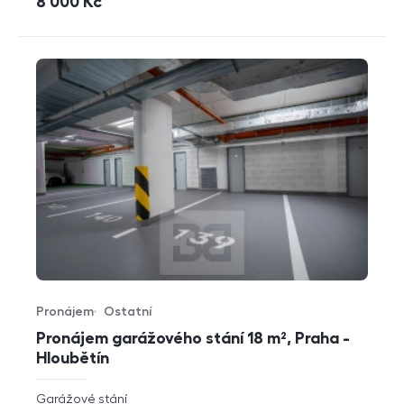
cena
8 000
Kč
Pronájem
Ostatní
Typ nabídky
Typ nemovitosti
Pronájem garážového stání 18 m², Praha -
Hloubětín
rozměry
Garážové stání