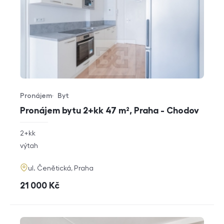
Pronájem
Byt
Typ nabídky
Typ nemovitosti
Pronájem bytu 2+kk 47 m², Praha - Chodov
rozměry
2+kk
dispozice
funkce
výtah
adresa
ul. Čenětická, Praha
cena
21 000
Kč