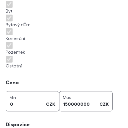
Byt
Bytový dům
Komerční
Pozemek
Ostatní
Cena
Cena
cena (
CZK
)
cena (
CZK
)
Min
Max
CZK
CZK
Dispozice