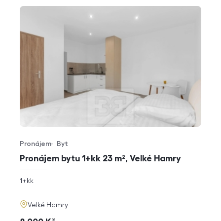
Pronájem
Byt
Typ nabídky
Typ nemovitosti
Pronájem bytu 1+kk 23 m², Velké Hamry
rozměry
1+kk
dispozice
funkce
adresa
Velké Hamry