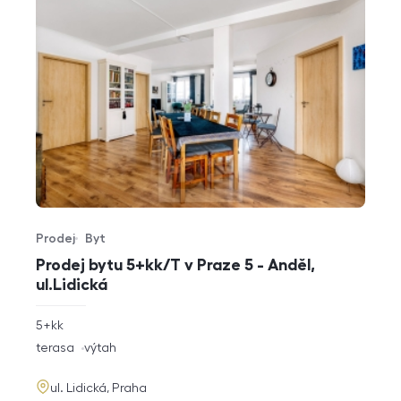
Prodej
Byt
Typ nabídky
Typ nemovitosti
Prodej bytu 5+kk/T v Praze 5 - Anděl,
ul.Lidická
rozměry
5+kk
dispozice
funkce
terasa
výtah
adresa
ul. Lidická, Praha