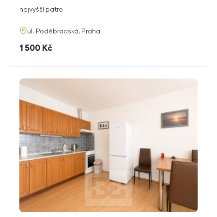
dispozice
funkce
nejvyšší patro
adresa
ul. Poděbradská, Praha
cena
1 500
Kč