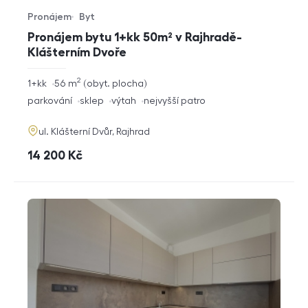
Pronájem
Byt
Typ nabídky
Typ nemovitosti
Pronájem bytu 1+kk 50m² v Rajhradě-
Klášterním Dvoře
2
rozměry
1+kk
56
m
obyt. plocha
dispozice
funkce
parkování
sklep
výtah
nejvyšší patro
adresa
ul. Klášterní Dvůr, Rajhrad
cena
14 200
Kč