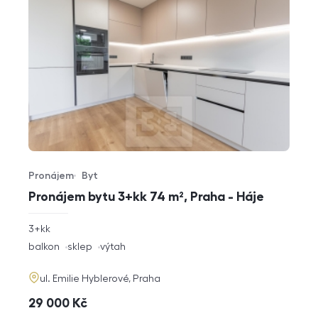
Pronájem
Byt
Typ nabídky
Typ nemovitosti
Pronájem bytu 3+kk 74 m², Praha - Háje
rozměry
3+kk
dispozice
funkce
balkon
sklep
výtah
adresa
ul. Emilie Hyblerové, Praha
cena
29 000
Kč