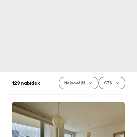
Řazen
Měn
129
nabídek